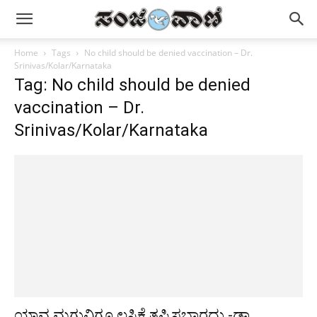
Home
Tags
No child should be denied vaccination – Dr.
Srinivas/Kolar/Karnataka
Tag: No child should be denied
vaccination – Dr.
Srinivas/Kolar/Karnataka
ಯಾವ ಮಗುವಿಗೂ ಲಸಿಕೆ ತಪ್ಪಿಸಬಾರದು -ಡಾ.