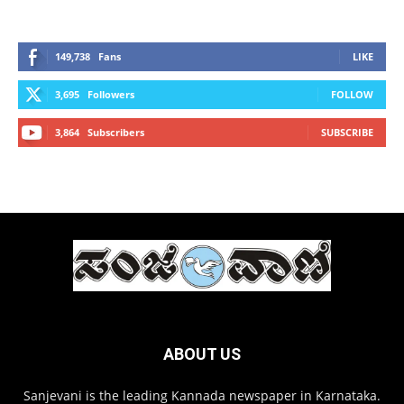
149,738
Fans
LIKE
3,695
Followers
FOLLOW
3,864
Subscribers
SUBSCRIBE
ABOUT US
Sanjevani is the leading Kannada newspaper in Karnataka.