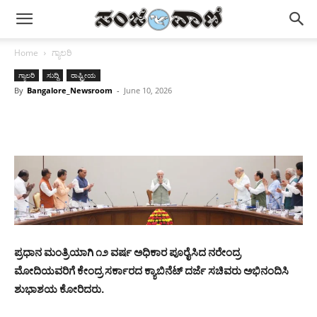
Home
ಗ್ಯಾಲರಿ
ಗ್ಯಾಲರಿ
ಸುದ್ದಿ
ರಾಷ್ಟ್ರೀಯ
By
Bangalore_Newsroom
-
June 10, 2026
ಪ್ರಧಾನ ಮಂತ್ರಿಯಾಗಿ ೧೨ ವರ್ಷ ಅಧಿಕಾರ ಪೂರೈಸಿದ ನರೇಂದ್ರ
ಮೋದಿಯವರಿಗೆ ಕೇಂದ್ರ ಸರ್ಕಾರದ ಕ್ಯಾಬಿನೆಟ್ ದರ್ಜೆ ಸಚಿವರು ಅಭಿನಂದಿಸಿ
ಶುಭಾಶಯ ಕೋರಿದರು.