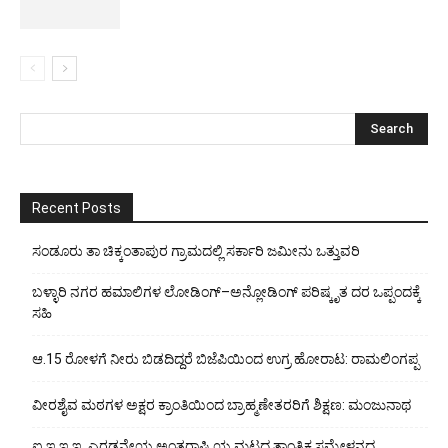
Recent Posts
ಸಂಡೂರು ತಾ ಚಿಕ್ಕಂತಾಪುರ ಗ್ರಾಮದಲ್ಲಿ ಸರ್ಕಾರಿ ಜಮೀನು ಒತ್ತುವರಿ
ಬಳ್ಳಾರಿ ನಗರ ಹಮಾಲಿಗಳ ಲೋಡಿಂಗ್–ಅನ್ಲೋಡಿಂಗ್ ಪರಿಷ್ಕೃತ ದರ ಒಪ್ಪಂದಕ್ಕೆ
ಸಹಿ
ಆ.15 ರೋಳಗೆ ನೀರು ಬಿಡದಿದ್ದರೆ ಬಿಜೆಪಿಯಿಂದ ಉಗ್ರ ಹೋರಾಟ: ರಾಮಲಿಂಗಪ್ಪ
ವೀರಶೈವ ಮಠಗಳ ಅಕ್ಷರ ಕ್ರಾಂತಿಯಿಂದ ಬ್ರಾಹ್ಮಣೇತರರಿಗೆ ಶಿಕ್ಷಣ: ಮಂಜುನಾಥ
ಐ.ಇ.ಇ.ಇ. ಎರಡನೇಯ ಅಂತರಾಷ್ಟ್ರಿಯ ಮಟ್ಟದ ತಾಂತ್ರಿಕ ಸಮ್ಮೇಳನದ