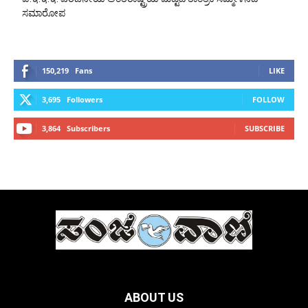
ಸಮಾರೋಪ
150,219
Fans
LIKE
3,695
Followers
FOLLOW
3,864
Subscribers
SUBSCRIBE
ABOUT US