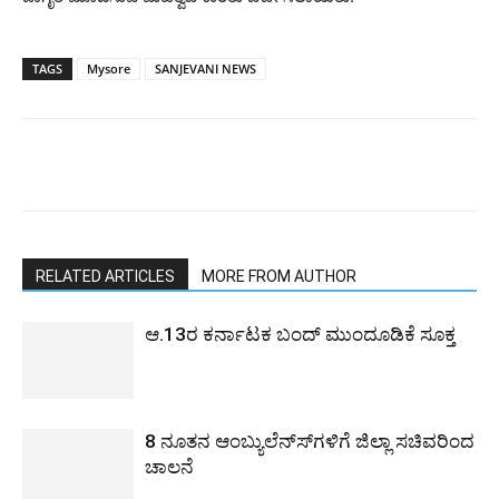
TAGS
Mysore
SANJEVANI NEWS
RELATED ARTICLES
MORE FROM AUTHOR
ಆ.13ರ ಕರ್ನಾಟಕ ಬಂದ್ ಮುಂದೂಡಿಕೆ ಸೂಕ್ತ
8 ನೂತನ ಆಂಬ್ಯುಲೆನ್ಸ್‍ಗಳಿಗೆ ಜಿಲ್ಲಾ ಸಚಿವರಿಂದ
ಚಾಲನೆ