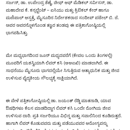
ಸರ್ಜನ್, ಡಾ. ಉಪೇಂದ್ರ ಶೆಣೈ, ಚೀಫ್ ಆಫ್ ಮೆಡಿಕಲ್ ಸರ್ವಿಸಸ್, ಡಾ.
ಮಹಾದೇವ ಕೆ. ಕನ್ಸಲ್ಟೆಂಟ್ – ಐಸಿಯು ಮತ್ತು ಕ್ರಿಟಿಕಲ್ ಕೇರ್ ಹಾಗೂ
ಮಣಿಪಾಲ್ ಆಸ್ಪತ್ರೆ, ಮೈಸೂರಿನ ನಿರ್ದೇಶಕರಾದ ಸಂದೀಪ್ ಪಟೇಲ್ ಬಿ. ಜೆ.
ಅವರ ಅವರನ್ನೊಳಗೊಂಡ ತಜ್ಞರ ತಂಡವು ಈ ಪತ್ರಿಕಾಗೋಷ್ಠಿಯಲ್ಲಿ
ಭಾಗವಹಿಸಿತ್ತು.
ಮೇ ಮಧ್ಯಭಾಗದಿಂದ ಜೂನ್ ಮಧ್ಯದವರೆಗೆ (ಕೇವಲ ಒಂದು ತಿಂಗಳಲ್ಲಿ)
ಮೂವರಿಗೆ ಯಶಸ್ವಿಯಾಗಿ ಲಿವರ್ ಕಸಿ (ಆಆಐಖಿ) ಮಾಡಲಾಗಿದೆ. ಈ
ಸಾಧನೆಯು ಮೈಸೂರು ಭಾಗದಲ್ಲಿಯೇ ಸಿಗುತ್ತಿರುವ ಅತ್ಯಾಧುನಿಕ ಮತ್ತು ಜೀವ
ಉಳಿಸುವ ವೈದ್ಯಕೀಯ ಸೌಲಭ್ಯಕ್ಕೆ ಸಾಕ್ಷಿಯಾಗಿದೆ.
ಈ ವೇಳೆ ಪತ್ರಿಕಾಗೋಷ್ಠಿಯಲ್ಲಿ ಡಾ. ಜಯಂತ್ ರೆಡ್ಡಿ ಮಾತನಾಡಿ, ಯಾವ
ಔಷಧಿಗಳೂ ಕೆಲಸ ಮಾಡದಿದ್ದಾಗ ಲಿವರ್ ಕಸಿ ಒಂದೇ ರೋಗಿಯ ಜೀವ
ಉಳಿಸುವ ದಾರಿ. ಪ್ರತಿ ಸರ್ಜರಿಯೂ ವಿಭಿನ್ನ ಮತ್ತು ಸವಾಲಿನಿಂದ ಕೂಡಿರುತ್ತದೆ.
ಹಾಗಾಗಿ ಲಿವರ್ ಕೊಡುವವರು ಮತ್ತು ಪಡೆಯುವವರ ಆರೋಗ್ಯವನ್ನು