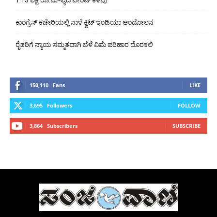
ಕಾಂಗ್ರೆಸ್ ಕಚೇರಿಯಲ್ಲಿ ನಾಳೆ ಕ್ವಿಟ್ ಇಂಡಿಯಾ ಆಂದೋಲನ
ರೈತರಿಗೆ ನ್ಯಾಯ ಸಮ್ಮತವಾಗಿ ಬೆಳೆ ವಿಮೆ ಪರಿಹಾರ ದೊರಕಲಿ
150,110
Fans
LIKE
3,695
Followers
FOLLOW
3,864
Subscribers
SUBSCRIBE