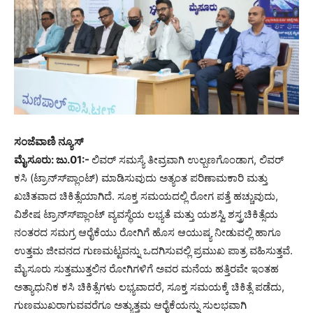
ಸಂಜೆವಾಣಿ ನ್ಯೂಸ್
ಮೈಸೂರು: ಜು.01:-
ಲಿವರ್ ಸಮಸ್ಯೆ ತೀವ್ರವಾಗಿ ಉಲ್ಬಣಗೊಂಡಾಗ, ಲಿವರ್
ಕಸಿ (ಟ್ರಾನ್ಸ್‍ಪ್ಲಾಂಟ್) ಮಾಡಿಸುವುದು ಅತ್ಯಂತ ಪರಿಣಾಮಕಾರಿ ಮತ್ತು
ಖಚಿತವಾದ ಚಿಕಿತ್ಸೆಯಾಗಿದೆ. ಸೂಕ್ತ ಸಮಯದಲ್ಲಿ ರೋಗ ಪತ್ತೆ ಹಚ್ಚುವುದು,
ವಿಶೇಷ ಟ್ರಾನ್ಸ್‍ಪ್ಲಾಂಟ್ ವ್ಯವಸ್ಥೆಯ ಲಭ್ಯತೆ ಮತ್ತು ಯಶಸ್ವಿ ಶಸ್ತ್ರಚಿಕಿತ್ಸೆಯ
ನಂತರದ ಸಮಗ್ರ ಆರೈಕೆಯು ರೋಗಿಗೆ ಹೊಸ ಆಯುಷ್ಯ ನೀಡುವಲ್ಲಿ ಹಾಗೂ
ಉತ್ತಮ ಜೀವನದ ಗುಣಮಟ್ಟವನ್ನು ಒದಗಿಸುವಲ್ಲಿ ಪ್ರಮುಖ ಪಾತ್ರ ವಹಿಸುತ್ತವೆ.
ಮೈಸೂರು ಸುತ್ತಮುತ್ತಲಿನ ರೋಗಿಗಳಿಗೆ ಅವರ ಮನೆಯ ಹತ್ತಿರವೇ ಇಂತಹ
ಅತ್ಯಾಧುನಿಕ ಕಸಿ ಚಿಕಿತ್ಸೆಗಳು ಲಭ್ಯವಾದರೆ, ಸೂಕ್ತ ಸಮಯಕ್ಕೆ ಚಿಕಿತ್ಸೆ ಪಡೆದು,
ಗುಣಮುಖರಾಗುವವರೆಗೂ ಅತ್ಯುತ್ತಮ ಆರೈಕೆಯನ್ನು ಸುಲಭವಾಗಿ