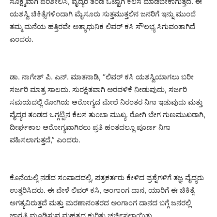
ಸೂಕ್ಷ್ಮವಾಗಿ ಪರಿಶೀಲಿಸಿ, ವೈದ್ಯರ ತಂಡ ಒಟ್ಟಾಗಿ ಕೆಲಸ ಮಾಡಬೇಕಾಗುತ್ತದೆ. ಈ
ಯಶಸ್ವಿ ಚಿಕಿತ್ಸೆಗಳಿಂದಾಗಿ ಮೈಸೂರು ಸುತ್ತಮುತ್ತಲಿನ ಜನರಿಗೆ ಇನ್ನು ಮುಂದೆ
ತಮ್ಮ ಮನೆಯ ಹತ್ತಿರವೇ ಅತ್ಯಾಧುನಿಕ ಲಿವರ್ ಕಸಿ ಸೌಲಭ್ಯ ಸಿಗುವಂತಾಗಿದೆ
ಎಂದರು.
ಡಾ. ನಾಗೇಶ್ ಪಿ. ಎನ್. ಮಾತನಾಡಿ, “ಲಿವರ್ ಕಸಿ ಯಶಸ್ವಿಯಾಗಲು ಬರೀ
ಸರ್ಜರಿ ಮಾತ್ರ ಸಾಲದು. ಸುರಕ್ಷಿತವಾಗಿ ಅರವಳಿಕೆ ನೀಡುವುದು, ಸರ್ಜರಿ
ಸಮಯದಲ್ಲಿ ರೋಗಿಯ ಆರೋಗ್ಯದ ಮೇಲೆ ನಿರಂತರ ನಿಗಾ ಇಡುವುದು ಮತ್ತು
ವೈದ್ಯರ ತಂಡದ ಒಗ್ಗಟ್ಟಿನ ಕೆಲಸ ತುಂಬಾ ಮುಖ್ಯ. ರೋಗಿ ಬೇಗ ಗುಣಮುಖರಾಗಿ,
ದೀರ್ಘಕಾಲ ಆರೋಗ್ಯವಾಗಿರಲು ಪ್ರತಿ ಹಂತದಲ್ಲೂ ಪೂರ್ಣ ನಿಗಾ
ವಹಿಸಲಾಗುತ್ತದೆ,” ಎಂದರು.
ಕೊನೆಯಲ್ಲಿ ನಡೆದ ಸಂವಾದದಲ್ಲಿ, ಪತ್ರಕರ್ತರು ಕೇಳಿದ ಪ್ರಶ್ನೆಗಳಿಗೆ ತಜ್ಞ ವೈದ್ಯರು
ಉತ್ತರಿಸಿದರು. ಈ ವೇಳೆ ಲಿವರ್ ಕಸಿ, ಅಂಗಾಂಗ ದಾನ, ಯಾರಿಗೆ ಈ ಚಿಕಿತ್ಸೆ
ಅಗತ್ಯವಿರುತ್ತದೆ ಮತ್ತು ಮರಣಾನಂತರದ ಅಂಗಾಂಗ ದಾನದ ಬಗ್ಗೆ ಜನರಲ್ಲಿ
ಜಾಗೃತಿ ಮೂಡಿಸುವ ಮಹತ್ವದ ಕುರಿತು ಚರ್ಚಿಸಲಾಯಿತು.