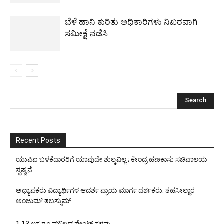
ಬೆಳೆ ಹಾನಿ ಕುರಿತು ಅಧಿಕಾರಿಗಳು ನಿಖರವಾಗಿ
ಸಮೀಕ್ಷೆ ನಡೆಸಿ
Recent Posts
ಯುಪಿಐ ಬಳಕೆದಾರರಿಗೆ ಯಾವುದೇ ಶುಲ್ಕವಿಲ್ಲ ; ಕೇಂದ್ರ ಹಣಕಾಸು ಸಚಿವಾಲಯ
ಸ್ಪಷ್ಟನೆ
ಅಧ್ಯಾಪಕರು ವಿದ್ಯಾರ್ಥಿಗಳ ಆದರ್ಶ ಪ್ರಾಯ ಮಾರ್ಗ ದರ್ಶಕರು: ತಹಸೀಲ್ದಾರ
ಅಂಜುಮ್ ತಬಸ್ಸುಮ್
1.13 ಲಕ್ಷ ರೂ.ಮೌಲ್ಯದ ಪೇಂಟ್ ಕಳವು