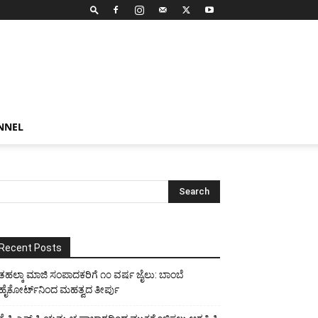
NNEL
Recent Posts
ತಹಲ್ಕಾ ಮಾಜಿ ಸಂಪಾದಕರಿಗೆ ೧೦ ವರ್ಷ ಜೈಲು: ಬಾಂಬೆ
ಹೈಕೋರ್ಟ್‌ನಿಂದ ಮಹತ್ವದ ತೀರ್ಪು