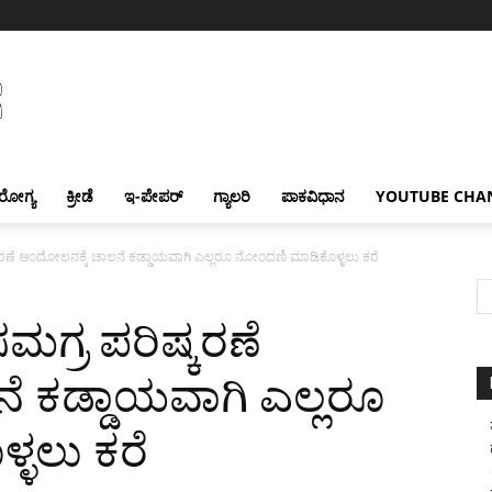
ರೋಗ್ಯ
ಕ್ರೀಡೆ
ಇ-ಪೇಪರ್
ಗ್ಯಾಲರಿ
ಪಾಕವಿಧಾನ
YOUTUBE CHA
ಣೆ ಆಂದೋಲನಕ್ಕೆ ಚಾಲನೆ ಕಡ್ಡಾಯವಾಗಿ ಎಲ್ಲರೂ ನೋಂದಣಿ ಮಾಡಿಕೊಳ್ಳಲು ಕರೆ
ಗ್ರ ಪರಿಷ್ಕರಣೆ
ೆ ಕಡ್ಡಾಯವಾಗಿ ಎಲ್ಲರೂ
ಳಲು ಕರೆ