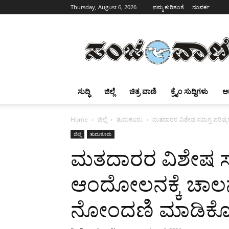
Thursday, August 6, 2026
ನಮ್ಮ ಕುರಿತಂತೆ
ಸಂಪರ್ಕ
Sanjevani
ಸುದ್ಧಿ
ಜಿಲ್ಲೆ
ಚಿತ್ರ ವಾಣಿ
ಕ್ರೈಂ ಸುದ್ದಿಗಳು
ಆ
Home
ಜಿಲ್ಲೆ
ತುಮಕೂರು
ಮತದಾರರ ವಿಶೇಷ ಸಮಗ್ರ ಪರಿಷ್ಕರ
ಜಿಲ್ಲೆ
ತುಮಕೂರು
ಮತದಾರರ ವಿಶೇಷ ಸಮ
ಆಂದೋಲನಕ್ಕೆ ಚಾಲನ
ನೋಂದಣಿ ಮಾಡಿಕೊಳ್