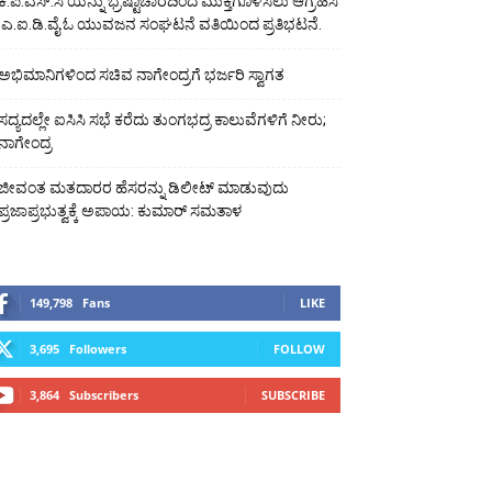
ಕೆ.ಪಿ.ಎಸ್.ಸಿ ಯನ್ನು ಭ್ರಷ್ಟಾಚಾರದಿಂದ ಮುಕ್ತಗೊಳಿಸಲು ಆಗ್ರಹಿಸಿ
ಎ.ಐ.ಡಿ.ವೈ.ಓ ಯುವಜನ ಸಂಘಟನೆ ವತಿಯಿಂದ ಪ್ರತಿಭಟನೆ.
ಅಭಿಮಾನಿಗಳಿಂದ ಸಚಿವ ನಾಗೇಂದ್ರಗೆ ಭರ್ಜರಿ ಸ್ವಾಗತ
ಸದ್ಯದಲ್ಲೇ ಐಸಿಸಿ ಸಭೆ ಕರೆದು ತುಂಗಭದ್ರ ಕಾಲುವೆಗಳಿಗೆ ನೀರು;
ನಾಗೇಂದ್ರ
ಜೀವಂತ ಮತದಾರರ ಹೆಸರನ್ನು ಡಿಲೀಟ್ ಮಾಡುವುದು
ಪ್ರಜಾಪ್ರಭುತ್ವಕ್ಕೆ ಅಪಾಯ: ಕುಮಾರ್ ಸಮತಾಳ
149,798
Fans
LIKE
3,695
Followers
FOLLOW
3,864
Subscribers
SUBSCRIBE