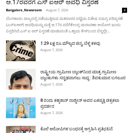
ಆ.17ರವರೆಗೆ ಎಸ್ ಐಆರ್ ಅವಧಿ ವಿಸ್ತರಣೆ
Bangalore_Newsroom
-
August 7, 2026
0
ಬೆಂಗಳೂರು: ರಾಜ್ಯದಲ್ಲಿ ನಡೆಯುತ್ತಿರುವ ಮತದಾರರ ಪಟ್ಟಿಯ ವಿಶೇಷ ಸಮಗ್ರ ಪರಿಷ್ಕರಣೆ
(ಎಸ್ಐಆರ್) ಅವಧಿಯನ್ನು ಮತ್ತೆ ಆ.17ರ ವರೆಗೆಕೇಂದ್ರ ಚುನಾವಣಾ ಆಯೋಗ ಇಂದು
ವಿಸ್ತರಿಸಿದೆ.ಎಸ್ ಐ ಆರ್ ವಿಸ್ತರಣೆ ಮಾಡುವಂತೆ ಒತ್ತಾಯ ಕೇಳಿಬಂದ ಬೆನ್ನಲ್ಲೇ...
1.29 ಲಕ್ಷ ರೂ.ಮೌಲ್ಯದ ಚಿನ್ನ, ಬೆಳ್ಳಿ ಕಳವು
August 7, 2026
ರಾಷ್ಟ್ರೀಯ ಗ್ರಾಮೀಣ ಬ್ಯಾಂಕ್‍ನಿಂದ ಮಾತ್ರ ಗ್ರಾಮೀಣ
ಬ್ಯಾಂಕುಗಳು ಸದೃಢವಾಗಲು ಸಾಧ್ಯ : ಶಿವಕುಮಾರ ಬಗಲೂರ
August 7, 2026
8 ರಂದು ಕಹ್ಕಶಾನ್ ನಾಜ್ನೀನ್ ಅವರ ಏಕವ್ಯಕ್ತಿ ಚಿತ್ರಕಲಾ
ಪ್ರದರ್ಶನ
August 7, 2026
ಕೊಲೆ ಆರೋಪಿಗಳ ಬಂಧನಕ್ಕೆ ಆಗ್ರಹಿಸಿ ಪ್ರತಿಭಟನೆ