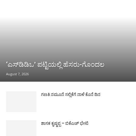
‘ಎಸ್‌ಡಿಡಿಒ’ ಪಟ್ಟಿಯಲ್ಲಿ ಹೆಸರು-ಗೊಂದಲ
August 7, 2026
ಗಣತಿ ನಮೂನೆ ಸಲ್ಲಿಕೆಗೆ ನಾಳೆ ಕೊನೆ ದಿನ
ಶಾಸಕ ಕೃಷ್ಣಪ್ಪ – ಬಿಕೆಎಚ್ ಭೇಟಿ