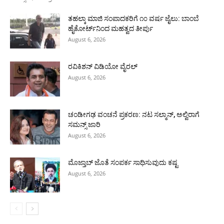
ತಹಲ್ಕಾ ಮಾಜಿ ಸಂಪಾದಕರಿಗೆ ೧೦ ವರ್ಷ ಜೈಲು: ಬಾಂಬೆ
ಹೈಕೋರ್ಟ್‌ನಿಂದ ಮಹತ್ವದ ತೀರ್ಪು
August 6, 2026
ರವಿಕಿಶನ್ ವಿಡಿಯೋ ವೈರಲ್
August 6, 2026
ಚಂಡೀಗಢ ವಂಚನೆ ಪ್ರಕರಣ: ನಟ ಸಲ್ಮಾನ್, ಅಲ್ವಿರಾಗೆ
ಸಮನ್ಸ್ ಜಾರಿ
August 6, 2026
ಮೊಜ್ತಾಬ್ ಜೊತೆ ಸಂಪರ್ಕ ಸಾಧಿಸುವುದು ಕಷ್ಟ
August 6, 2026