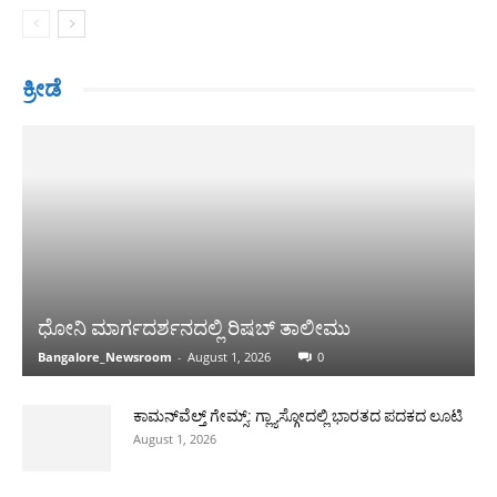
ಕ್ರೀಡೆ
ಧೋನಿ ಮಾರ್ಗದರ್ಶನದಲ್ಲಿ ರಿಷಬ್ ತಾಲೀಮು
Bangalore_Newsroom
-
August 1, 2026
0
ಕಾಮನ್‌ವೆಲ್ತ್ ಗೇಮ್ಸ್: ಗ್ಲ್ಯಾಸ್ಗೋದಲ್ಲಿ ಭಾರತದ ಪದಕದ ಲೂಟಿ
August 1, 2026