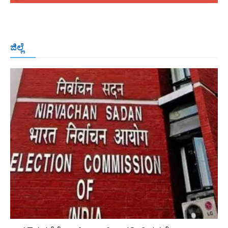
ಬೆಂಗಳೂರು
ಮಂಗಳೂರು
ಹುಬ್ಬಳ್ಳಿ
ಕಲಬುರಗಿ
ಬಳ್ಳಾರಿ
ಜಿಲ್ಲೆ
ರಾಯಚೂರು
ಮೈಸೂರು
ತುಮಕೂರು
ಶಿವಮೊಗ್ಗ
ವಿಜಯಪುರ
ಯಾದ್ಗೀರ್
ಬೀದರ್
More