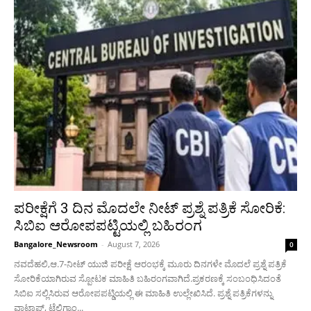
ಪರೀಕ್ಷೆಗೆ 3 ದಿನ ಮೊದಲೇ ನೀಟ್ ಪ್ರಶ್ನೆ ಪತ್ರಿಕೆ ಸೋರಿಕೆ:
ಸಿಬಿಐ ಆರೋಪಪಟ್ಟಿಯಲ್ಲಿ ಬಹಿರಂಗ
Bangalore_Newsroom
-
August 7, 2026
0
ನವದೆಹಲಿ,ಆ.7-ನೀಟ್ ಯುಜಿ ಪರೀಕ್ಷೆ ಆರಂಭಕ್ಕೆ ಮೂರು ದಿನಗಳೇ ಮೊದಲೆ‌ ಪ್ರಶ್ನೆ ಪತ್ರಿಕೆ
ಸೋರಿಕೆಯಾಗಿರುವ ಸ್ಪೋಟಕ ಮಾಹಿತಿ ಬಹಿರಂಗವಾಗಿದೆ.ಪ್ರಕರಣಕ್ಕೆ ಸಂಬಂಧಿಸಿದಂತೆ
ಸಿಬಿಐ ಸಲ್ಲಿಸಿರುವ ಆರೋಪಪಟ್ಡಿಯಲ್ಲಿ ಈ ಮಾಹಿತಿ ಉಲ್ಲೇಖಿಸಿದೆ. ಪ್ರಶ್ನೆ ಪತ್ರಿಕೆಗಳನ್ನು
ವಾಟ್ಸಾಪ್, ಟೆಲಿಗ್ರಾಂ...