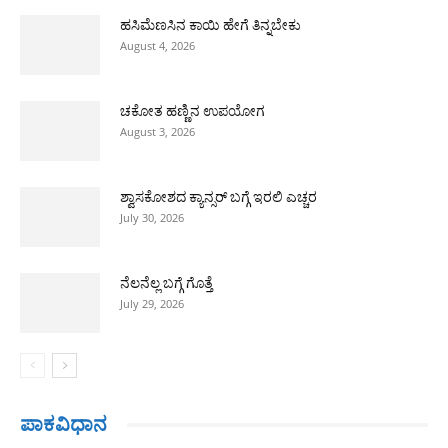
ಹಸಿಮೆಣಸಿನ ಕಾಯಿ ಹೇಗೆ ತಿನ್ನಬೇಕು
August 4, 2026
ಚಕೋತ ಹಣ್ಣಿನ ಉಪಯೋಗ
August 3, 2026
ಶ್ವಾಸಕೋಶದ ಕ್ಯಾನ್ಸರ್ ಬಗ್ಗೆ ಇರಲಿ ಎಚ್ಚರ
July 30, 2026
ನೆಲನೆಲ್ಲ ಬಗ್ಗೆ ಗೊತ್ತೆ
July 29, 2026
ಪಾಕವಿಧಾನ