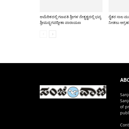
ಅಮೆರಿಕದಲ್ಲಿ ಗಣಪತಿ ಶ್ರೀಗಳ ನೇತೃತ್ವದಲ್ಲಿ ಭವ್ಯ
ರೈತರ ಸಾಲ ಮನ್ನ
ಶ್ರೀಮದ್ಭಗವದ್ಗೀತಾ ಪಾರಾಯಣ
ನೀಡಲು ಆಗ್ರಹ:
AB
Sanj
Sanj
of p
publ
Cont