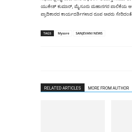
ಯುಕೇಶ್ ಕುಮಾರ್, ಮೈಸೂರು ಮಹಾನಗರ ಪಾಲಿಕೆಯ ಆಯುಕ್ತರ
ಪ್ರಾದಿಕಾರದ ಕಾರ್ಯದರ್ಶಿಗಳಾದ ರೂಪ ಅವರು ಸೇರಿದಂತೆ ವ
TAGS
Mysore
SANJEVANI NEWS
RELATED ARTICLES
MORE FROM AUTHOR