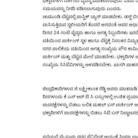
ಭಕ್ತಾದಿಗಳಿಗೆ ದರ್ಶನದ ವ್ಯವಸ್ಥೆ ಮಾಡಲಾಗುವುದು. ವಿಐಪಿ ದರ್ಶ
ಸಮಯವನ್ನು ನಿಗದಿ ಪಡಿಸಲಾಗುವುದು ಎಂದರು.
ಚಾಮುಂಡಿ ಬೆಟ್ಟದಲ್ಲಿ ಪಾಸ್ಟಿಕ್ ಬ್ಯಾನ್ ಮಾಡಬೇಕು. ಡಸ್ಟ್ ಬಿನ
ವಾಸಿಸುತ್ತಿರುವ ಸ್ಥಳೀಯರಿಗೆ ತೆಂದರೆ ಆಗದಂತೆ ಅವರ ಆಧಾರ್ ಕ
ದಿನದ 24 ಗಂಟೆ ವೈದ್ಯರು ಹಾಗೂ ಅಗತ್ಯ ಸಿಬ್ಬಂದಿಗಳು ಇರಬೇಕ
ವತಿಯಿಂದ ಪಾರ್ಕಿಂಗ್ ಸ್ಥಳ ಹಾಗೂ ಬೆಟ್ಟಕ್ಕೆ ನಿರಂತರ ವಿದ
ನಗರ ಪಾಲಿಕೆಯ ವತಿಯಿಂದ ಅಗತ್ಯ ಸಂಖ್ಯೆಯ ಪೌರ ಕಾರ್
ಪಾರ್ಕಿಂಗ್ ಮತ್ತು ಬೆಟ್ಟದ ಮೇಲೆ ಮಾಡಬೇಕು. ಭಕ್ತಾದಿಗಳ 
ಸಂಖ್ಯೆಯ ಸಿಸಿಟಿವಿಗಳನ್ನು ಅಳವಡಿಸಬೇಕು. ಖಾಸಗಿ ವಾಹನಗಳಿಗೆ
ಜಿಲ್ಲಾಧಿಕಾರಿಗಳಾದ ಜಿ ಲಕ್ಷ್ಮೀಕಾಂತ ರೆಡ್ಡಿ ಅವರು ಮಾ
ದಿನಗಳಂದು ಕೆ ಎಸ್ ಆರ್ ಟಿ ಸಿ ಬಸ್ಸುಗಳಲ್ಲಿ ಉಚಿತ ಪ್ರಯ
ಪಾದರಕ್ಷೆಗಳನ್ನು ಬಿಡಲು ಲಲಿತ ಮಹಲ್ ಬಸ್ ಪಾರ್ಕಿಂಗ್ ಆ
ಭಕ್ತಾದಿಗಳಿಗೆ ಪಾದರಕ್ಷೆಗಳನ್ನು ಬಿಡಲು ಸಿಟಿ ಬಸ್ ನಿಲ್ದಾಣದ
ಸಭೆಯಲ್ಲಿ ಮೈಸೂರು ನಗರ ಪೆÇಲೀಸ್ ಆಯುಕ್ತೆ ಸೀಮಾ ಲಾಟ