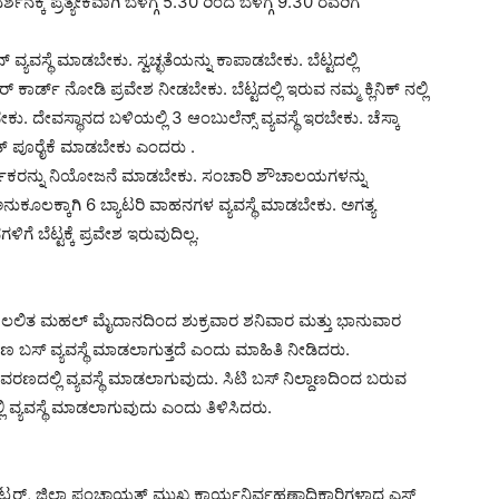
ನಕ್ಕೆ ಪ್ರತ್ಯೇಕವಾಗಿ ಬೆಳಗ್ಗೆ 5.30 ರಿಂದ ಬೆಳಗ್ಗೆ 9.30 ರವರಿಗೆ
್ ವ್ಯವಸ್ಥೆ ಮಾಡಬೇಕು. ಸ್ವಚ್ಛತೆಯನ್ನು ಕಾಪಾಡಬೇಕು. ಬೆಟ್ಟದಲ್ಲಿ
ಾರ್ಡ್ ನೋಡಿ ಪ್ರವೇಶ ನೀಡಬೇಕು. ಬೆಟ್ಟದಲ್ಲಿ ಇರುವ ನಮ್ಮ ಕ್ಲಿನಿಕ್ ನಲ್ಲಿ
ು. ದೇವಸ್ಥಾನದ ಬಳಿಯಲ್ಲಿ 3 ಆಂಬುಲೆನ್ಸ್ ವ್ಯವಸ್ಥೆ ಇರಬೇಕು. ಚೆಸ್ಕಾ
್ಯುತ್ ಪೂರೈಕೆ ಮಾಡಬೇಕು ಎಂದರು .
ಮಿಕರನ್ನು ನಿಯೋಜನೆ ಮಾಡಬೇಕು. ಸಂಚಾರಿ ಶೌಚಾಲಯಗಳನ್ನು
ಅನುಕೂಲಕ್ಕಾಗಿ 6 ಬ್ಯಾಟರಿ ವಾಹನಗಳ ವ್ಯವಸ್ಥೆ ಮಾಡಬೇಕು. ಅಗತ್ಯ
 ಬೆಟ್ಟಕ್ಕೆ ಪ್ರವೇಶ ಇರುವುದಿಲ್ಲ.
ತನಾಡಿ ಲಲಿತ ಮಹಲ್ ಮೈದಾನದಿಂದ ಶುಕ್ರವಾರ ಶನಿವಾರ ಮತ್ತು ಭಾನುವಾರ
ಾಣ ಬಸ್ ವ್ಯವಸ್ಥೆ ಮಾಡಲಾಗುತ್ತದೆ ಎಂದು ಮಾಹಿತಿ ನೀಡಿದರು.
ವರಣದಲ್ಲಿ ವ್ಯವಸ್ಥೆ ಮಾಡಲಾಗುವುದು. ಸಿಟಿ ಬಸ್ ನಿಲ್ದಾಣದಿಂದ ಬರುವ
ಲ್ಲಿ ವ್ಯವಸ್ಥೆ ಮಾಡಲಾಗುವುದು ಎಂದು ತಿಳಿಸಿದರು.
್ಕರ್, ಜಿಲ್ಲಾ ಪಂಚಾಯತ್ ಮುಖ್ಯ ಕಾರ್ಯನಿರ್ವಹಣಾಧಿಕಾರಿಗಳಾದ ಎಸ್