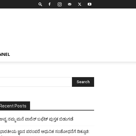
NNEL
Recent Posts
ಅವ್ವ ನಮ್ಮ ಮನೆ ವಾರೆನ್ ಬಫೆಟ್ ಪುಸ್ತಕ ಬಿಡುಗಡೆ
ಭಾರತೀಯ ಜ್ಞಾನ ಪರಂಪರೆ ಆಧುನಿಕ ಸಂಶೋಧನೆಗೆ ದಿಕ್ಸೂಚಿ: