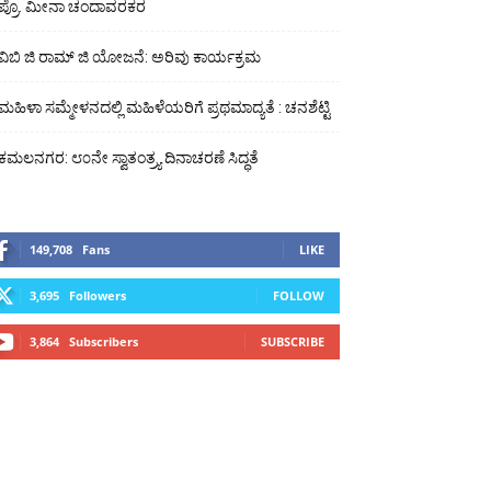
ಪ್ರೊ. ಮೀನಾ ಚಂದಾವರಕರ
ವಿಬಿ ಜಿ ರಾಮ್ ಜಿ ಯೋಜನೆ: ಅರಿವು ಕಾರ್ಯಕ್ರಮ
ಮಹಿಳಾ ಸಮ್ಮೇಳನದಲ್ಲಿ ಮಹಿಳೆಯರಿಗೆ ಪ್ರಥಮಾದ್ಯತೆ : ಚನಶೆಟ್ಟಿ
ಕಮಲನಗರ: ೮೦ನೇ ಸ್ವಾತಂತ್ರ‍್ಯ ದಿನಾಚರಣೆ ಸಿದ್ಧತೆ
149,708
Fans
LIKE
3,695
Followers
FOLLOW
3,864
Subscribers
SUBSCRIBE