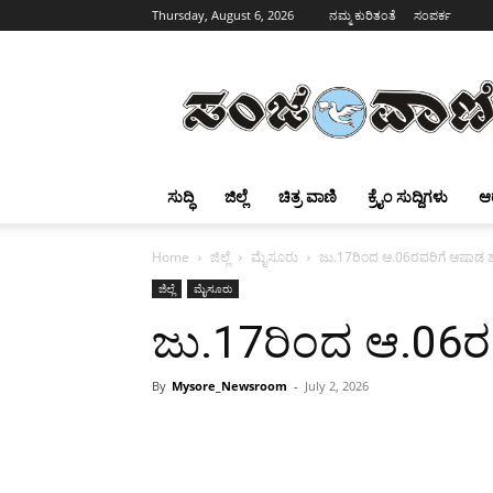
Thursday, August 6, 2026
ನಮ್ಮ ಕುರಿತಂತೆ
ಸಂಪರ್ಕ
Sanjevani
ಸುದ್ಧಿ
ಜಿಲ್ಲೆ
ಚಿತ್ರ ವಾಣಿ
ಕ್ರೈಂ ಸುದ್ದಿಗಳು
ಆ
Home
ಜಿಲ್ಲೆ
ಮೈಸೂರು
ಜು.17ರಿಂದ ಆ.06ರವರಿಗೆ ಆಷಾಡ ಶ
ಜಿಲ್ಲೆ
ಮೈಸೂರು
ಜು.17ರಿಂದ ಆ.06ರ
By
Mysore_Newsroom
-
July 2, 2026