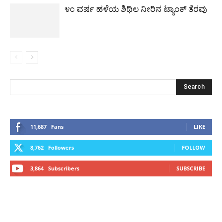
೪೦ ವರ್ಷ ಹಳೆಯ ಶಿಥಿಲ ನೀರಿನ ಟ್ಯಾಂಕ್ ತೆರವು
11,687
Fans
LIKE
8,762
Followers
FOLLOW
3,864
Subscribers
SUBSCRIBE