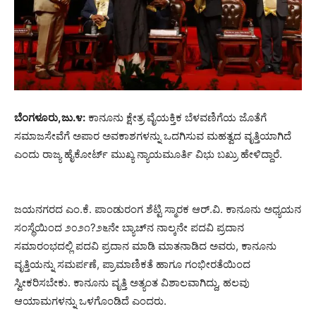
ಬೆಂಗಳೂರು,ಜು.೪:
ಕಾನೂನು ಕ್ಷೇತ್ರ ವೈಯಕ್ತಿಕ ಬೆಳವಣಿಗೆಯ ಜೊತೆಗೆ
ಸಮಾಜಸೇವೆಗೆ ಅಪಾರ ಅವಕಾಶಗಳನ್ನು ಒದಗಿಸುವ ಮಹತ್ವದ ವೃತ್ತಿಯಾಗಿದೆ
ಎಂದು ರಾಜ್ಯ ಹೈಕೋರ್ಟ್ ಮುಖ್ಯ ನ್ಯಾಯಮೂರ್ತಿ ವಿಭು ಬಖ್ರು ಹೇಳಿದ್ದಾರೆ.
ಜಯನಗರದ ಎಂ.ಕೆ. ಪಾಂಡುರಂಗ ಶೆಟ್ಟಿ ಸ್ಮಾರಕ ಆರ್.ವಿ. ಕಾನೂನು ಅಧ್ಯಯನ
ಸಂಸ್ಥೆಯಿಂದ ೨೦೨೧?೨೬ನೇ ಬ್ಯಾಚ್‌ನ ನಾಲ್ಕನೇ ಪದವಿ ಪ್ರದಾನ
ಸಮಾರಂಭದಲ್ಲಿ ಪದವಿ ಪ್ರದಾನ ಮಾಡಿ ಮಾತನಾಡಿದ ಅವರು, ಕಾನೂನು
ವೃತ್ತಿಯನ್ನು ಸಮರ್ಪಣೆ, ಪ್ರಾಮಾಣಿಕತೆ ಹಾಗೂ ಗಂಭೀರತೆಯಿಂದ
ಸ್ವೀಕರಿಸಬೇಕು. ಕಾನೂನು ವೃತ್ತಿ ಅತ್ಯಂತ ವಿಶಾಲವಾಗಿದ್ದು, ಹಲವು
ಆಯಾಮಗಳನ್ನು ಒಳಗೊಂಡಿದೆ ಎಂದರು.