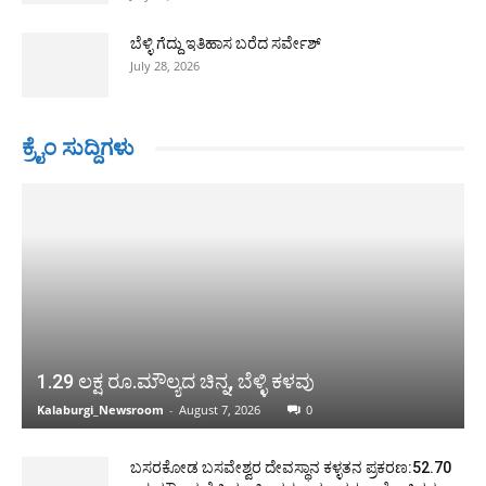
ಬೆಳ್ಳಿ ಗೆದ್ದು ಇತಿಹಾಸ ಬರೆದ ಸರ್ವೇಶ್
July 28, 2026
ಕ್ರೈಂ ಸುದ್ದಿಗಳು
1.29 ಲಕ್ಷ ರೂ.ಮೌಲ್ಯದ ಚಿನ್ನ, ಬೆಳ್ಳಿ ಕಳವು
Kalaburgi_Newsroom
-
August 7, 2026
0
ಬಸರಕೋಡ ಬಸವೇಶ್ವರ ದೇವಸ್ಥಾನ ಕಳ್ಳತನ ಪ್ರಕರಣ:52.70