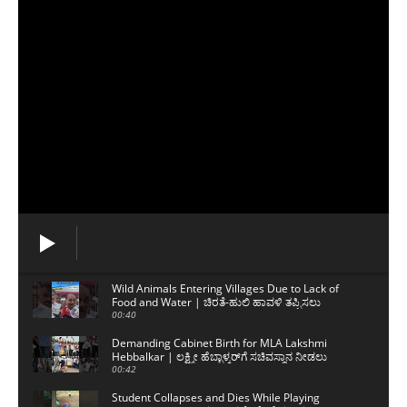
Wild Animals Entering Villages Due to Lack of
Food and Water | ಚಿರತೆ-ಹುಲಿ ಹಾವಳಿ ತಪ್ಪಿಸಲು
ಸಾಧ್ಯವಿಲ್ಲ
00:40
Demanding Cabinet Birth for MLA Lakshmi
Hebbalkar | ಲಕ್ಷ್ಮೀ ಹೆಬ್ಬಾಳ್ಕರ್‌ಗೆ ಸಚಿವಸ್ಥಾನ ನೀಡಲು
ಒತ್ತಾಯ
00:42
Student Collapses and Dies While Playing