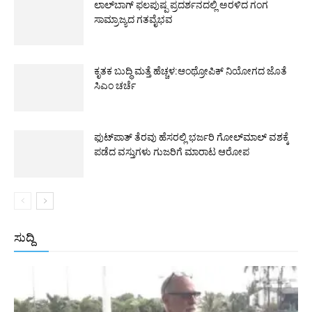
ಲಾಲ್‌ಬಾಗ್ ಫಲಪುಷ್ಪ ಪ್ರದರ್ಶನದಲ್ಲಿ ಅರಳಿದ ಗಂಗ
ಸಾಮ್ರಾಜ್ಯದ ಗತವೈಭವ
ಕೃತಕ ಬುದ್ಧಿ ಮತ್ತೆ ಹೆಚ್ಚಳ:ಆಂಥ್ರೋಪಿಕ್ ನಿಯೋಗದ ಜೊತೆ
ಸಿಎಂ ಚರ್ಚೆ
ಫುಟ್‌ಪಾತ್ ತೆರವು ಹೆಸರಲ್ಲಿ ಭರ್ಜರಿ ಗೋಲ್‌ಮಾಲ್ ವಶಕ್ಕೆ
ಪಡೆದ ವಸ್ತುಗಳು ಗುಜರಿಗೆ ಮಾರಾಟ ಆರೋಪ
ಸುದ್ದಿ
All
ಅಂತರಾಷ್ಟ್ರೀಯ
ರಾಷ್ಟ್ರೀಯ
ರಾಜ್ಯ
More