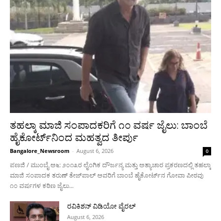
ತಹಲ್ಕಾ ಮಾಜಿ ಸಂಪಾದಕರಿಗೆ ೧೦ ವರ್ಷ ಜೈಲು: ಬಾಂಬೆ
ಹೈಕೋರ್ಟ್‌ನಿಂದ ಮಹತ್ವದ ತೀರ್ಪು
Bangalore_Newsroom
-
August 6, 2026
0
ಪಣಜಿ / ಮುಂಬೈ ಅ೬: ೨೦೧೩ರ ಲೈಂಗಿಕ ದೌರ್ಜನ್ಯ ಮತ್ತು ಅತ್ಯಾಚಾರ ಪ್ರಕರಣದಲ್ಲಿ ತಹಲ್ಕಾ
ಮಾಜಿ ಸಂಪಾದಕ ತರುಣ್ ತೇಜ್‌ಪಾಲ್ ಅವರಿಗೆ ಬಾಂಬೆ ಹೈಕೋರ್ಟ್‌ನ ಗೋವಾ ಪೀಠವು
೧೦ ವರ್ಷಗಳ ಕಠಿಣ ಜೈಲು...
ರವಿಕಿಶನ್ ವಿಡಿಯೋ ವೈರಲ್
August 6, 2026