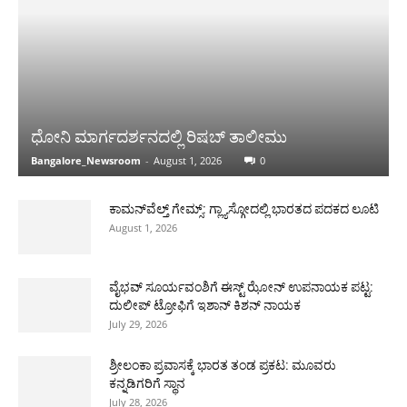
ಧೋನಿ ಮಾರ್ಗದರ್ಶನದಲ್ಲಿ ರಿಷಬ್ ತಾಲೀಮು
Bangalore_Newsroom
-
August 1, 2026
0
ಕಾಮನ್‌ವೆಲ್ತ್ ಗೇಮ್ಸ್: ಗ್ಲ್ಯಾಸ್ಗೋದಲ್ಲಿ ಭಾರತದ ಪದಕದ ಲೂಟಿ
August 1, 2026
ವೈಭವ್ ಸೂರ್ಯವಂಶಿಗೆ ಈಸ್ಟ್ ಝೋನ್ ಉಪನಾಯಕ ಪಟ್ಟ:
ದುಲೀಪ್ ಟ್ರೋಫಿಗೆ ಇಶಾನ್ ಕಿಶನ್ ನಾಯಕ
July 29, 2026
ಶ್ರೀಲಂಕಾ ಪ್ರವಾಸಕ್ಕೆ ಭಾರತ ತಂಡ ಪ್ರಕಟ: ಮೂವರು
ಕನ್ನಡಿಗರಿಗೆ ಸ್ಥಾನ
July 28, 2026