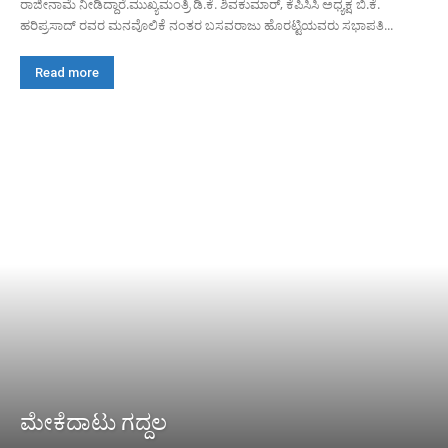
ರಾಜೀನಾಮೆ ನೀಡಿದ್ದಾರೆ.ಮುಖ್ಯಮಂತ್ರಿ ಡಿ.ಕೆ. ಶಿವಕುಮಾರ್, ಕೆಪಿಸಿಸಿ ಅಧ್ಯಕ್ಷ ಬಿ.ಕೆ.
ಹರಿಪ್ರಸಾದ್ ರವರ ಮನವೊಲಿಕೆ ನಂತರ ಬಸವರಾಜು ಹೊರಟ್ಟಿಯವರು ಸಭಾಪತಿ...
Read more
ಮೇಕೆದಾಟು ಗದ್ದಲ