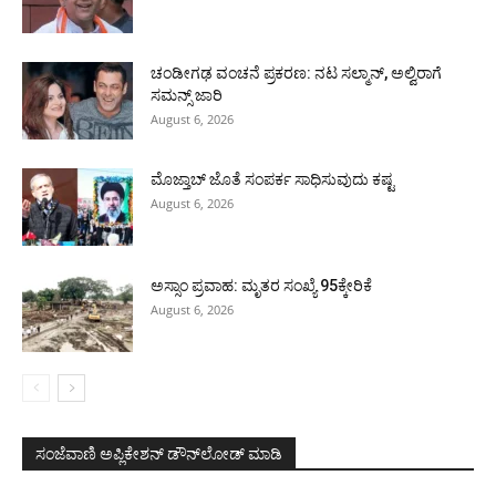
ಚಂಡೀಗಢ ವಂಚನೆ ಪ್ರಕರಣ: ನಟ ಸಲ್ಮಾನ್, ಅಲ್ವಿರಾಗೆ
ಸಮನ್ಸ್ ಜಾರಿ
August 6, 2026
ಮೊಜ್ತಾಬ್ ಜೊತೆ ಸಂಪರ್ಕ ಸಾಧಿಸುವುದು ಕಷ್ಟ
August 6, 2026
ಅಸ್ಸಾಂ ಪ್ರವಾಹ: ಮೃತರ ಸಂಖ್ಯೆ 95ಕ್ಕೇರಿಕೆ
August 6, 2026
ಸಂಜೆವಾಣಿ ಅಪ್ಲಿಕೇಶನ್ ಡೌನ್‌ಲೋಡ್ ಮಾಡಿ