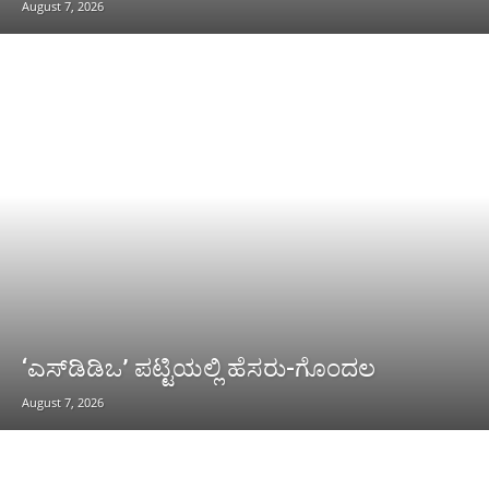
August 7, 2026
‘ಎಸ್‌ಡಿಡಿಒ’ ಪಟ್ಟಿಯಲ್ಲಿ ಹೆಸರು-ಗೊಂದಲ
August 7, 2026