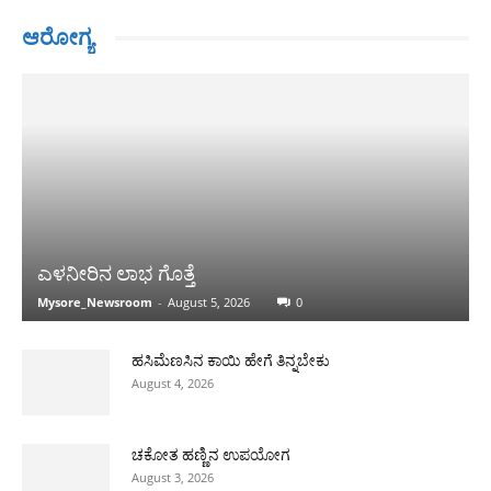
ಆರೋಗ್ಯ
ಎಳನೀರಿನ ಲಾಭ ಗೊತ್ತೆ
Mysore_Newsroom
-
August 5, 2026
0
ಹಸಿಮೆಣಸಿನ ಕಾಯಿ ಹೇಗೆ ತಿನ್ನಬೇಕು
August 4, 2026
ಚಕೋತ ಹಣ್ಣಿನ ಉಪಯೋಗ
August 3, 2026