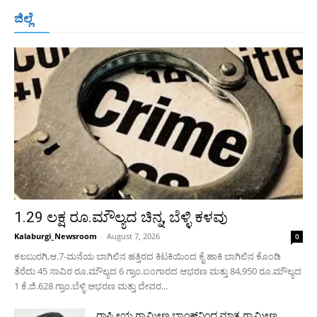
ಬೆಂಗಳೂರು
ಮಂಗಳೂರು
ಹುಬ್ಬಳ್ಳಿ
ಕಲಬುರಗಿ
ಬಳ್ಳಾರಿ
ಜಿಲ್ಲೆ
ರಾಯಚೂರು
ಮೈಸೂರು
ತುಮಕೂರು
ಶಿವಮೊಗ್ಗ
ವಿಜಯಪುರ
ಯಾದ್ಗೀರ್
ಬೀದರ್
More
1.29 ಲಕ್ಷ ರೂ.ಮೌಲ್ಯದ ಚಿನ್ನ, ಬೆಳ್ಳಿ ಕಳವು
Kalaburgi_Newsroom
-
August 7, 2026
0
ಕಲಬುರಗಿ,ಆ.7-ಮನೆಯ ಬಾಗಿಲಿನ ಹತ್ತಿರದ ಕಿಟಕಿಯಿಂದ ಕೈ ಹಾಕಿ ಬಾಗಿಲಿನ ಕೊಂಡಿ
ತೆರೆದು 45 ಸಾವಿರ ರೂ.ಮೌಲ್ಯದ 6 ಗ್ರಾಂ.ಬಂಗಾರದ ಆಭರಣ ಮತ್ತು 84,950 ರೂ.ಮೌಲ್ಯದ
1 ಕೆ.ಜಿ.628 ಗ್ರಾಂ.ಬೆಳ್ಳಿ ಆಭರಣ ಮತ್ತು ದೇವರ...
ರಾಷ್ಟ್ರೀಯ ಗ್ರಾಮೀಣ ಬ್ಯಾಂಕ್‍ನಿಂದ ಮಾತ್ರ ಗ್ರಾಮೀಣ