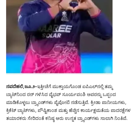
ನವದೆಹಲಿ,ಜೂ.೨-
ಇತ್ತೀಚೆಗೆ ಮುಕ್ತಾಯಗೊಂಡ ಐಪಿಎಲ್‌ನಲ್ಲಿ ತಮ್ಮ
ಬ್ಯಾಟ್‌ನಿಂದ ರನ್ ಗಳಿಸಿದ ವೈಭವ್ ಸೂರ್ಯವಂಶಿ ಅವರನ್ನು ಒಪ್ಪಂದ
ಮಾಡಿಕೊಳ್ಳಲು ಬ್ರ್ಯಾಂಡ್‌ಗಳು ಪೈಪೋಟಿ ನಡೆಸುತ್ತಿವೆ. ಕ್ರೀಡಾ ಪಾನೀಯಗಳು,
ಕ್ರಿಕೆಟ್ ಬ್ಯಾಟ್‌ಗಳು, ಪೌಷ್ಟಿಕಾಂಶ ಮತ್ತು ಹೆಚ್ಚಿನ ಕಾರ್ಯಕ್ಷಮತೆಯ ಪಾದರಕ್ಷೆಗಳ
ತಯಾರಕರು ಸೇರಿದಂತೆ ಕನಿಷ್ಠ ಆರು ಉನ್ನತ ಬ್ರ್ಯಾಂಡ್‌ಗಳು ಸಾಲಾಗಿ ನಿಂತಿವೆ.