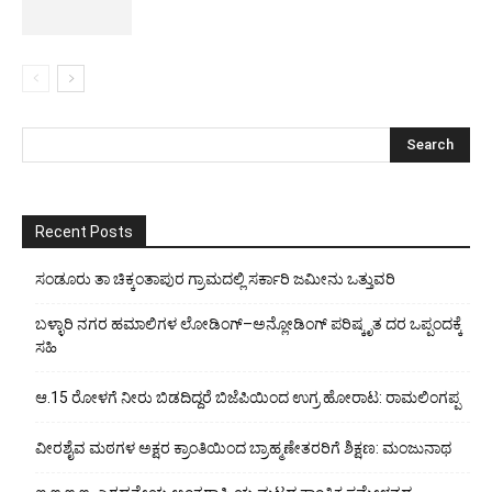
Recent Posts
ಸಂಡೂರು ತಾ ಚಿಕ್ಕಂತಾಪುರ ಗ್ರಾಮದಲ್ಲಿ ಸರ್ಕಾರಿ ಜಮೀನು ಒತ್ತುವರಿ
ಬಳ್ಳಾರಿ ನಗರ ಹಮಾಲಿಗಳ ಲೋಡಿಂಗ್–ಅನ್ಲೋಡಿಂಗ್ ಪರಿಷ್ಕೃತ ದರ ಒಪ್ಪಂದಕ್ಕೆ
ಸಹಿ
ಆ.15 ರೋಳಗೆ ನೀರು ಬಿಡದಿದ್ದರೆ ಬಿಜೆಪಿಯಿಂದ ಉಗ್ರ ಹೋರಾಟ: ರಾಮಲಿಂಗಪ್ಪ
ವೀರಶೈವ ಮಠಗಳ ಅಕ್ಷರ ಕ್ರಾಂತಿಯಿಂದ ಬ್ರಾಹ್ಮಣೇತರರಿಗೆ ಶಿಕ್ಷಣ: ಮಂಜುನಾಥ