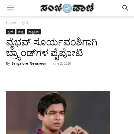
Home
ಕ್ರೀಡೆ
ಕ್ರೀಡೆ
ಸುದ್ದಿ
ರಾಷ್ಟ್ರೀಯ
ವೈಭವ್ ಸೂರ್ಯವಂಶಿಗಾಗಿ
ಬ್ರ್ಯಾಂಡ್‌ಗಳ ಪೈಪೋಟಿ
By
Bangalore_Newsroom
-
June 2, 2026