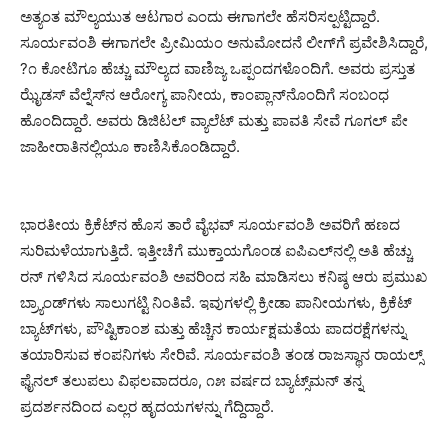
ಅತ್ಯಂತ ಮೌಲ್ಯಯುತ ಆಟಗಾರ ಎಂದು ಈಗಾಗಲೇ ಹೆಸರಿಸಲ್ಪಟ್ಟಿದ್ದಾರೆ.
ಸೂರ್ಯವಂಶಿ ಈಗಾಗಲೇ ಪ್ರೀಮಿಯಂ ಅನುಮೋದನೆ ಲೀಗ್‌ಗೆ ಪ್ರವೇಶಿಸಿದ್ದಾರೆ,
?೧ ಕೋಟಿಗೂ ಹೆಚ್ಚು ಮೌಲ್ಯದ ವಾಣಿಜ್ಯ ಒಪ್ಪಂದಗಳೊಂದಿಗೆ. ಅವರು ಪ್ರಸ್ತುತ
ಝೈಡಸ್ ವೆಲ್ನೆಸ್‌ನ ಆರೋಗ್ಯ ಪಾನೀಯ, ಕಾಂಪ್ಲಾನ್‌ನೊಂದಿಗೆ ಸಂಬಂಧ
ಹೊಂದಿದ್ದಾರೆ. ಅವರು ಡಿಜಿಟಲ್ ವ್ಯಾಲೆಟ್ ಮತ್ತು ಪಾವತಿ ಸೇವೆ ಗೂಗಲ್ ಪೇ
ಜಾಹೀರಾತಿನಲ್ಲಿಯೂ ಕಾಣಿಸಿಕೊಂಡಿದ್ದಾರೆ.
ಭಾರತೀಯ ಕ್ರಿಕೆಟ್‌ನ ಹೊಸ ತಾರೆ ವೈಭವ್ ಸೂರ್ಯವಂಶಿ ಅವರಿಗೆ ಹಣದ
ಸುರಿಮಳೆಯಾಗುತ್ತಿದೆ. ಇತ್ತೀಚೆಗೆ ಮುಕ್ತಾಯಗೊಂಡ ಐಪಿಎಲ್‌ನಲ್ಲಿ ಅತಿ ಹೆಚ್ಚು
ರನ್ ಗಳಿಸಿದ ಸೂರ್ಯವಂಶಿ ಅವರಿಂದ ಸಹಿ ಮಾಡಿಸಲು ಕನಿಷ್ಠ ಆರು ಪ್ರಮುಖ
ಬ್ರ್ಯಾಂಡ್‌ಗಳು ಸಾಲುಗಟ್ಟಿ ನಿಂತಿವೆ. ಇವುಗಳಲ್ಲಿ ಕ್ರೀಡಾ ಪಾನೀಯಗಳು, ಕ್ರಿಕೆಟ್
ಬ್ಯಾಟ್‌ಗಳು, ಪೌಷ್ಟಿಕಾಂಶ ಮತ್ತು ಹೆಚ್ಚಿನ ಕಾರ್ಯಕ್ಷಮತೆಯ ಪಾದರಕ್ಷೆಗಳನ್ನು
ತಯಾರಿಸುವ ಕಂಪನಿಗಳು ಸೇರಿವೆ. ಸೂರ್ಯವಂಶಿ ತಂಡ ರಾಜಸ್ಥಾನ ರಾಯಲ್ಸ್
ಫೈನಲ್ ತಲುಪಲು ವಿಫಲವಾದರೂ, ೧೫ ವರ್ಷದ ಬ್ಯಾಟ್ಸ್‌ಮನ್ ತನ್ನ
ಪ್ರದರ್ಶನದಿಂದ ಎಲ್ಲರ ಹೃದಯಗಳನ್ನು ಗೆದ್ದಿದ್ದಾರೆ.