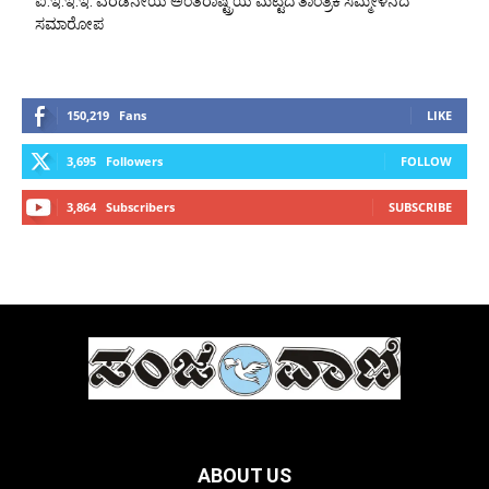
ಐ.ಇ.ಇ.ಇ. ಎರಡನೇಯ ಅಂತರಾಷ್ಟ್ರಿಯ ಮಟ್ಟದ ತಾಂತ್ರಿಕ ಸಮ್ಮೇಳನದ
ಸಮಾರೋಪ
150,219
Fans
LIKE
3,695
Followers
FOLLOW
3,864
Subscribers
SUBSCRIBE
ABOUT US