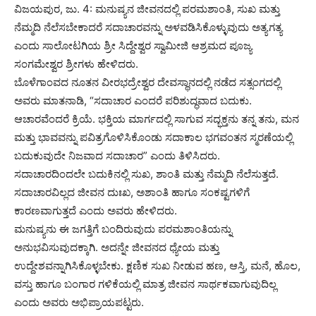
ವಿಜಯಪುರ, ಜು. 4: ಮನುಷ್ಯನ ಜೀವನದಲ್ಲಿ ಪರಮಶಾಂತಿ, ಸುಖ ಮತ್ತು
ನೆಮ್ಮದಿ ನೆಲೆಸಬೇಕಾದರೆ ಸದಾಚಾರವನ್ನು ಅಳವಡಿಸಿಕೊಳ್ಳುವುದು ಅತ್ಯಗತ್ಯ
ಎಂದು ಸಾಲೋಟಗಿಯ ಶ್ರೀ ಸಿದ್ದೇಶ್ವರ ಸ್ವಾಮೀಜಿ ಆಶ್ರಮದ ಪೂಜ್ಯ
ಸಂಗಮೇಶ್ವರ ಶ್ರೀಗಳು ಹೇಳಿದರು.
ಬೊಳೆಗಾಂವದ ನೂತನ ವೀರಭದ್ರೇಶ್ವರ ದೇವಸ್ಥಾನದಲ್ಲಿ ನಡೆದ ಸತ್ಸಂಗದಲ್ಲಿ
ಅವರು ಮಾತನಾಡಿ, “ಸದಾಚಾರ ಎಂದರೆ ಪರಿಶುದ್ಧವಾದ ಬದುಕು.
ಆಚಾರವೆಂದರೆ ಕ್ರಿಯೆ. ಭಕ್ತಿಯ ಮಾರ್ಗದಲ್ಲಿ ಸಾಗುವ ಸದ್ಭಕ್ತನು ತನ್ನ ತನು, ಮನ
ಮತ್ತು ಭಾವವನ್ನು ಪವಿತ್ರಗೊಳಿಸಿಕೊಂಡು ಸದಾಕಾಲ ಭಗವಂತನ ಸ್ಮರಣೆಯಲ್ಲಿ
ಬದುಕುವುದೇ ನಿಜವಾದ ಸದಾಚಾರ” ಎಂದು ತಿಳಿಸಿದರು.
ಸದಾಚಾರದಿಂದಲೇ ಬದುಕಿನಲ್ಲಿ ಸುಖ, ಶಾಂತಿ ಮತ್ತು ನೆಮ್ಮದಿ ನೆಲೆಸುತ್ತದೆ.
ಸದಾಚಾರವಿಲ್ಲದ ಜೀವನ ದುಃಖ, ಅಶಾಂತಿ ಹಾಗೂ ಸಂಕಷ್ಟಗಳಿಗೆ
ಕಾರಣವಾಗುತ್ತದೆ ಎಂದು ಅವರು ಹೇಳಿದರು.
ಮನುಷ್ಯನು ಈ ಜಗತ್ತಿಗೆ ಬಂದಿರುವುದು ಪರಮಶಾಂತಿಯನ್ನು
ಅನುಭವಿಸುವುದಕ್ಕಾಗಿ. ಅದನ್ನೇ ಜೀವನದ ಧ್ಯೇಯ ಮತ್ತು
ಉದ್ದೇಶವನ್ನಾಗಿಸಿಕೊಳ್ಳಬೇಕು. ಕ್ಷಣಿಕ ಸುಖ ನೀಡುವ ಹಣ, ಆಸ್ತಿ, ಮನೆ, ಹೊಲ,
ವಸ್ತು ಹಾಗೂ ಬಂಗಾರ ಗಳಿಕೆಯಲ್ಲಿ ಮಾತ್ರ ಜೀವನ ಸಾರ್ಥಕವಾಗುವುದಿಲ್ಲ
ಎಂದು ಅವರು ಅಭಿಪ್ರಾಯಪಟ್ಟರು.