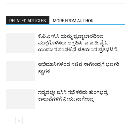
RELATED ARTICLES
MORE FROM AUTHOR
ಕೆ.ಪಿ.ಎಸ್.ಸಿ ಯನ್ನು ಭ್ರಷ್ಟಾಚಾರದಿಂದ
ಮುಕ್ತಗೊಳಿಸಲು ಆಗ್ರಹಿಸಿ ಎ.ಐ.ಡಿ.ವೈ.ಓ
ಯುವಜನ ಸಂಘಟನೆ ವತಿಯಿಂದ ಪ್ರತಿಭಟನೆ.
ಅಭಿಮಾನಿಗಳಿಂದ ಸಚಿವ ನಾಗೇಂದ್ರಗೆ ಭರ್ಜರಿ
ಸ್ವಾಗತ
ಸದ್ಯದಲ್ಲೇ ಐಸಿಸಿ ಸಭೆ ಕರೆದು ತುಂಗಭದ್ರ
ಕಾಲುವೆಗಳಿಗೆ ನೀರು; ನಾಗೇಂದ್ರ