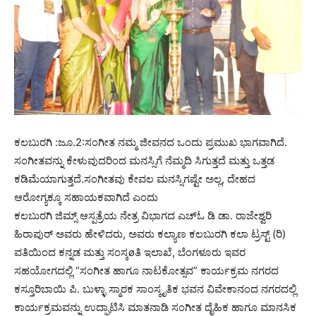
ಕಲಬುರಗಿ :ಜೂ.2:ಸಂಗೀತ ನಮ್ಮ ಜೀವನದ ಒಂದು ಪ್ರಮುಖ ಭಾಗವಾಗಿದೆ.
ಸಂಗೀತವನ್ನು ಕೇಳುವುದರಿಂದ ಮನಸ್ಸಿಗೆ ನೆಮ್ಮದಿ ಸಿಗುತ್ತದೆ ಮತ್ತು ಒತ್ತಡ
ಕಡಿಮೆಯಾಗುತ್ತದೆ.ಸಂಗೀತವು ಕೇವಲ ಮನಸ್ಸಿಗಷ್ಟೇ ಅಲ್ಲ, ದೇಹದ
ಆರೋಗ್ಯಕ್ಕೂ ಸಹಾಯಕವಾಗಿದೆ ಎಂದು
ಕಲಬುರಗಿ ಜಿಮ್ಸ್ ಆಸ್ಪತ್ರೆಯ ನೇತ್ರ ವಿಭಾಗದ ಎಚ್‍ಓ ಡಿ ಡಾ. ರಾಜೇಶ್ವರಿ
ಹಿರಾಪುರ್ ಅವರು ಹೇಳಿದರು, ಅವರು ಕಲ್ಯಾಣ ಕಲಬುರಗಿ ಕಲಾ ಟ್ರಸ್ಟ್ (ರಿ)
ವತಿಯಿಂದ ಕನ್ನಡ ಮತ್ತು ಸಂಸ್ಕøತಿ ಇಲಾಖೆ, ಬೆಂಗಳೂರು ಇವರ
ಸಹಯೋಗದಲ್ಲಿ “ಸಂಗೀತ ಹಾಗೂ ನಾಟಕೋತ್ಸವ” ಕಾರ್ಯಕ್ರಮ ನಗರದ
ಕಸ್ತೂರಿಬಾಯಿ ಪಿ. ಬುಳ್ಳಾ ಸ್ಮಾರಕ ಸಾಂಸ್ಕೃತಿಕ ಭವನ ವಿವೇಕಾನಂದ ನಗರದಲ್ಲಿ
ಕಾರ್ಯಕ್ರಮವನ್ನು ಉದ್ಘಾಟಿಸಿ ಮಾತನಾಡಿ ಸಂಗೀತ ದೈಹಿಕ ಹಾಗೂ ಮಾನಸಿಕ