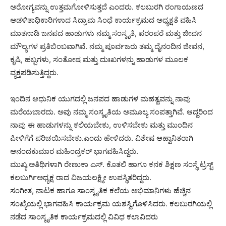
ಅರೋಗ್ಯವನ್ನು ಉತ್ತಮಗೋಳಿಸುತ್ತದೆ ಎಂದರು. ಕಲಬುರಗಿ ರಂಗಾಯಣದ
ಆಡಳಿತಾಧಿಕಾರಿಗಳಾದ ಸಿದ್ರಾಮ ಸಿಂಧೆ ಕಾರ್ಯಕ್ರಮದ ಅಧ್ಯಕ್ಷತೆ ವಹಿಸಿ
ಮಾತನಾಡಿ ಜನಪದ ಹಾಡುಗಳು ನಮ್ಮ ಸಂಸ್ಕೃತಿ, ಪರಂಪರೆ ಮತ್ತು ಜೀವನ
ಮೌಲ್ಯಗಳ ಪ್ರತಿಬಿಂಬವಾಗಿವೆ. ನಮ್ಮ ಪೂರ್ವಜರು ತಮ್ಮ ದೈನಂದಿನ ಜೀವನ,
ಕೃಷಿ, ಹಬ್ಬಗಳು, ಸಂತೋಷ ಮತ್ತು ದುಃಖಗಳನ್ನು ಹಾಡುಗಳ ಮೂಲಕ
ವ್ಯಕ್ತಪಡಿಸುತ್ತಿದ್ದರು.
ಇಂದಿನ ಆಧುನಿಕ ಯುಗದಲ್ಲಿ ಜನಪದ ಹಾಡುಗಳ ಮಹತ್ವವನ್ನು ನಾವು
ಮರೆಯಬಾರದು. ಅವು ನಮ್ಮ ಸಂಸ್ಕೃತಿಯ ಅಮೂಲ್ಯ ಸಂಪತ್ತಾಗಿವೆ. ಆದ್ದರಿಂದ
ನಾವು ಈ ಹಾಡುಗಳನ್ನು ಕಲಿಯಬೇಕು, ಉಳಿಸಬೇಕು ಮತ್ತು ಮುಂದಿನ
ಪೀಳಿಗೆಗೆ ಪರಿಚಯಿಸಬೇಕು.ಎಂದು ಹೇಳಿದರು. ವಿಶೇಷ ಆಹ್ವಾನಿತರಾಗಿ
ಆನಂದಕುಮಾರ ಮಹಿಂದ್ರಕರ್ ಭಾಗವಹಿಸಿದ್ದರು.
ಮುಖ್ಯ ಅತಿಥಿಗಳಾಗಿ ರೇಣುಕಾ ಎಸ್. ಕೊತಲಿ ಹಾಗೂ ಕನಕ ಶಿಕ್ಷಣ ಸಂಸ್ಥೆ ಟ್ರಸ್ಟ್
ಕಲಬುರ್ಗಿಅಧ್ಯಕ್ಷ ರಾದ ವಿಜಯಲಕ್ಷ್ಮೀ ಉಪಸ್ಥಿತರಿದ್ದರು.
ಸಂಗೀತ, ನಾಟಕ ಹಾಗೂ ಸಾಂಸ್ಕೃತಿಕ ಕಲೆಯ ಅಭಿಮಾನಿಗಳು ಹೆಚ್ಚಿನ
ಸಂಖ್ಯೆಯಲ್ಲಿ ಭಾಗವಹಿಸಿ ಕಾರ್ಯಕ್ರಮ ಯಶಸ್ವಿಗೊಳಿಸಿದರು. ಕಲಬುರಗಿಯಲ್ಲಿ
ನಡೆದ ಸಾಂಸ್ಕೃತಿಕ ಕಾರ್ಯಕ್ರಮದಲ್ಲಿ ವಿವಿಧ ಕಲಾವಿದರು