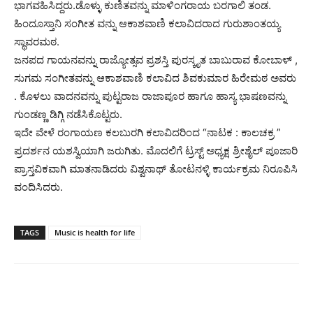
ಭಾಗವಹಿಸಿದ್ದರು.ಡೊಳ್ಳು ಕುಣಿತವನ್ನು ಮಾಳಿಂಗರಾಯ ಬರಗಾಲಿ ತಂಡ.
ಹಿಂದೂಸ್ತಾನಿ ಸಂಗೀತ ವನ್ನು ಆಕಾಶವಾಣಿ ಕಲಾವಿದರಾದ ಗುರುಶಾಂತಯ್ಯ
ಸ್ಥಾವರಮಠ.
ಜನಪದ ಗಾಯನವನ್ನು ರಾಜ್ಯೋತ್ಸವ ಪ್ರಶಸ್ತಿ ಪುರಸ್ಕೃತ ಬಾಬುರಾವ ಕೋಬಾಳ್ ,
ಸುಗಮ ಸಂಗೀತವನ್ನು ಆಕಾಶವಾಣಿ ಕಲಾವಿದ ಶಿವಕುಮಾರ ಹಿರೇಮಠ ಅವರು
. ಕೊಳಲು ವಾದನವನ್ನು ಪುಟ್ಟರಾಜ ರಾಜಾಪೂರ ಹಾಗೂ ಹಾಸ್ಯ ಭಾಷಣವನ್ನು
ಗುಂಡಣ್ಣ ಡಿಗ್ಗಿ ನಡೆಸಿಕೊಟ್ಟರು.
ಇದೇ ವೇಳೆ ರಂಗಾಯಣ ಕಲಬುರಗಿ ಕಲಾವಿದರಿಂದ “ನಾಟಕ : ಕಾಲಚಕ್ರ ”
ಪ್ರದರ್ಶನ ಯಶಸ್ವಿಯಾಗಿ ಜರುಗಿತು. ಮೊದಲಿಗೆ ಟ್ರಸ್ಟ್ ಅಧ್ಯಕ್ಷ ಶ್ರೀಶೈಲ್ ಪೂಜಾರಿ
ಪ್ರಾಸ್ತವಿಕವಾಗಿ ಮಾತನಾಡಿದರು ವಿಶ್ವನಾಥ್ ತೋಟನಳ್ಳಿ ಕಾರ್ಯಕ್ರಮ ನಿರೂಪಿಸಿ
ವಂದಿಸಿದರು.
TAGS
Music is health for life