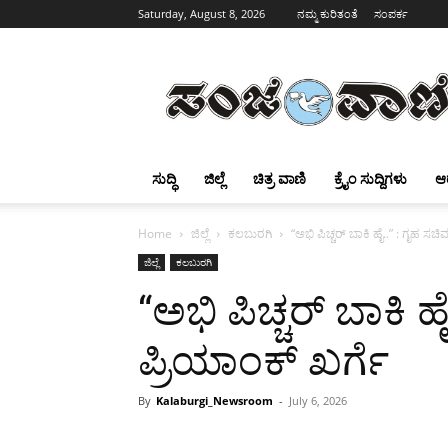
Saturday, August 8, 2026
ನಮ್ಮ ಕುರಿತಂತೆ
ಸಂಪರ್ಕ
Sanjevani
ಸುದ್ಧಿ
ಜಿಲ್ಲೆ
ಚಿತ್ರ ವಾಣಿ
ಕ್ರೈಂ ಸುದ್ದಿಗಳು
ಆ
Home
ಜಿಲ್ಲೆ
ಕಲಬುರಗಿ
“ಅಭಿ ಪಿಚ್ಚರ್ ಬಾಕಿ ಹೈ..” : ಗೃಹ ಸಚಿ
ಜಿಲ್ಲೆ
ಕಲಬುರಗಿ
“ಅಭಿ ಪಿಚ್ಚರ್ ಬಾಕಿ ಹ
ಪ್ರಿಯಾಂಕ್ ಖರ್ಗೆ
By
Kalaburgi_Newsroom
-
July 6, 2026