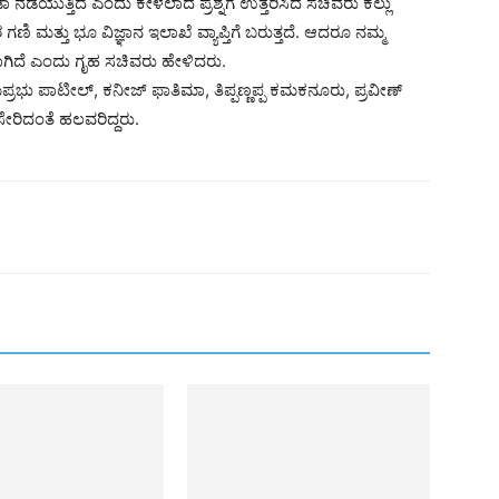
ಡೆಯುತ್ತಿದೆ ಎಂದು ಕೇಳಲಾದ ಪ್ರಶ್ನೆಗೆ ಉತ್ತರಿಸಿದ ಸಚಿವರು ಕಲ್ಲು
ಗಣಿ ಮತ್ತು ಭೂ ವಿಜ್ಞಾನ ಇಲಾಖೆ ವ್ಯಾಪ್ತಿಗೆ ಬರುತ್ತದೆ. ಆದರೂ ನಮ್ಮ
ಲಾಗಿದೆ ಎಂದು ಗೃಹ ಸಚಿವರು ಹೇಳಿದರು.
ರಭು ಪಾಟೀಲ್, ಕನೀಜ್ ಫಾತಿಮಾ, ತಿಪ್ಪಣ್ಣಪ್ಪ ಕಮಕನೂರು, ಪ್ರವೀಣ್
ರಿದಂತೆ ಹಲವರಿದ್ದರು.