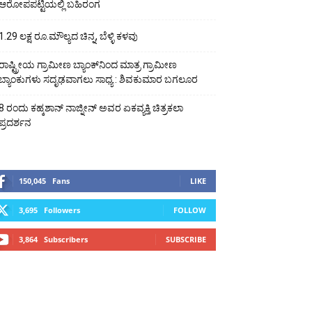
ಆರೋಪಪಟ್ಟಿಯಲ್ಲಿ ಬಹಿರಂಗ
1.29 ಲಕ್ಷ ರೂ.ಮೌಲ್ಯದ ಚಿನ್ನ, ಬೆಳ್ಳಿ ಕಳವು
ರಾಷ್ಟ್ರೀಯ ಗ್ರಾಮೀಣ ಬ್ಯಾಂಕ್‍ನಿಂದ ಮಾತ್ರ ಗ್ರಾಮೀಣ
ಬ್ಯಾಂಕುಗಳು ಸದೃಢವಾಗಲು ಸಾಧ್ಯ : ಶಿವಕುಮಾರ ಬಗಲೂರ
8 ರಂದು ಕಹ್ಕಶಾನ್ ನಾಜ್ನೀನ್ ಅವರ ಏಕವ್ಯಕ್ತಿ ಚಿತ್ರಕಲಾ
ಪ್ರದರ್ಶನ
150,045
Fans
LIKE
3,695
Followers
FOLLOW
3,864
Subscribers
SUBSCRIBE