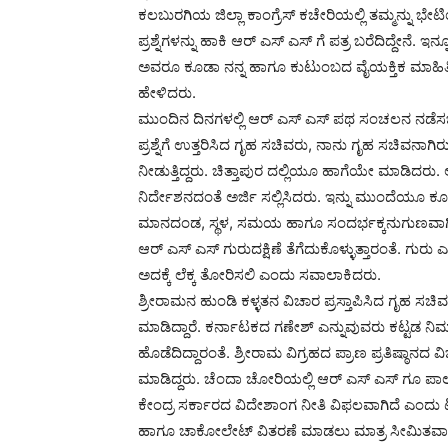
ಕಲಬುರಗಿಯ ಜಿಲ್ಲಾ ಕಾಂಗ್ರೆಸ್ ಕಚೇರಿಯಲ್ಲಿ ತಮ್ಮನ್ನು ಭ
ಪ್ರಶ್ನೆಗಳನ್ನು ಹಾಕಿ ಆರ್ ಎಸ್ ಎಸ್ ಗೆ ಪತ್ರ ಬರೆದಿದ್ದೇನೆ. 
ಅವರೂ ಕೂಡಾ ನನ್ನ ಹಾಗೂ ಕುಟುಂಬದ ವೈಯಕ್ತಿಕ ಮಾಹಿತಿ ಕಲೆ ಹ
ಹೇಳಿದರು.
ಮುಂದಿನ ದಿನಗಳಲ್ಲಿ ಆರ್ ಎಸ್ ಎಸ್ ಪಥ ಸಂಚಲನ ನಡೆಸಬ
ಪ್ರಶ್ನೆಗೆ ಉತ್ತರಿಸಿದ ಗೃಹ ಸಚಿವರು, ನಾನು ಗೃಹ ಸಚಿವನಾ
ನೀಡುತ್ತಿದ್ದರು. ಚಿತ್ತಾಪುರ ದಲ್ಲಿಯೂ ಹಾಗೆಯೇ ಮಾಡಿದರ
ನಿರ್ದೇಶನದಂತೆ ಅರ್ಜಿ ಸಲ್ಲಿಸಿದರು. ಇನ್ನು ಮುಂದೆಯೂ ಕ
ಮಾನದಂಡ, ಸ್ಥಳ, ಸಮಯ ಹಾಗೂ ಸಂದರ್ಭಕ್ಕನುಗುಣವಾಗಿ 
ಆರ್ ಎಸ್ ಎಸ್ ಗುರುದಕ್ಷಿಣೆ ತೆಗೆದುಕೊಳ್ಳುತ್ತಾರಂತೆ. ಗುರು
ಅದಕ್ಕೆ ಲೆಕ್ಕ ತೋರಿಸಲಿ ಎಂದು ಸವಾಲಾಕಿದರು.
ಶ್ರೀರಾಮನ ಹುಂಡಿ ಕಳ್ಳತನ ವಿಚಾರ ಪ್ರಸ್ತಾಪಿಸಿದ ಗೃಹ ಸಚಿವ
ಮಾಡಿದ್ದಾರೆ. ಕರ್ನಾಟಕದ ಗಣೇಶ್ ಎನ್ನುವುವರು ಕಟ್ಟಡ ನಿರ್
ಹೊಡೆದಿದ್ದಾರಂತೆ. ಶ್ರೀರಾಮ ವಿಗ್ರಹದ ಪ್ರಾಣ ಪ್ರತಿಷ್ಠಾನ
ಮಾಡಿದ್ದರು. ಚೆಂದಾ ಚೋರಿಯಲ್ಲಿ ಆರ್ ಎಸ್ ಎಸ್ ಗೂ ಪಾ
ಕೇಂದ್ರ ಸರ್ಕಾರದ ವಿದೇಶಾಂಗ ನೀತಿ ವಿಫಲವಾಗಿದೆ ಎಂದು 
ಹಾಗೂ ಚಾಕೋಲೇಟ್ ವಿತರಣೆ ಮಾಡಲು ಮಾತ್ರ ಸೀಮಿತವಾಗಿದೆ