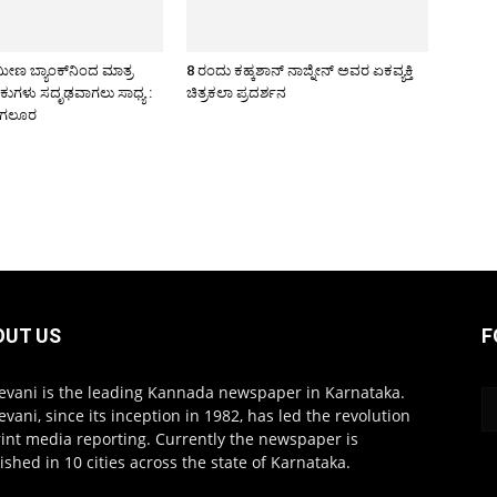
ಾಮೀಣ ಬ್ಯಾಂಕ್‍ನಿಂದ ಮಾತ್ರ
8 ರಂದು ಕಹ್ಕಶಾನ್ ನಾಜ್ನೀನ್ ಅವರ ಏಕವ್ಯಕ್ತಿ
ಂಕುಗಳು ಸದೃಢವಾಗಲು ಸಾಧ್ಯ :
ಚಿತ್ರಕಲಾ ಪ್ರದರ್ಶನ
ಬಗಲೂರ
OUT US
F
evani is the leading Kannada newspaper in Karnataka.
evani, since its inception in 1982, has led the revolution
rint media reporting. Currently the newspaper is
ished in 10 cities across the state of Karnataka.