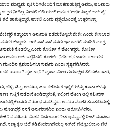
ೇಟಿಯಾದ ಮಾಧ್ಯಮ ಪ್ರತಿನಿಧಿಗಳೊಂದಿಗೆ ಮಾತನಾಡುತ್ತಿದ್ದ ಅವರು, ಹಲವಾರು
ಇನ್ನೂ ಉತ್ತರ ನೀಡಿಲ್ಲ. ನೀಡಲಿ ಬಿಡಿ ಯಾಕೆ ಅವಸರ ‘ಅಭೀ ಪಿಚ್ಚರ್ ಬಾಕಿ ಹೈ’.
ಾಕುತ್ತಿದ್ದಾರೆ, ಹಾಕಲಿ ಎಂದು ಪ್ರಶ್ನೆಯೊಂದಕ್ಕೆ ಉತ್ತರಿಸುತ್ತಾ
ೇಕಿದ್ದರೆ ಕಡ್ಡಾಯಾಗಿ ಅನುಮತಿ ಪಡೆದುಕೊಳ್ಳಲೇಬೇಕೇ ಎಂದು ಕೇಳಲಾದ
ಗಿರುವವರಗೆ ಕಡ್ಡಾಯ. ಆರ್ ಎಸ್ ಎಸ್ ನವರು ಇದೂವರೆಗೆ ಮಾಹಿತಿ ಮಾತ್ರ
ು. ಅನುಮತಿ ಕೊಡಲಿಲ್ಲ ಎಂದು ಕೋರ್ಟ್ ಗೆ ಹೋಗಿದ್ದರು. ಕೋರ್ಟ್
ೂಡಾ ಅವರು ಅರ್ಜಿಸಲ್ಲಿಸಿದರೆ, ಕೋರ್ಟ್ ನಿರ್ದೇಶನ ಹಾಗೂ ಸರ್ಕಾರದ
ಮುಂದಿನ ಕ್ರಮವಹಿಸಲಾಗುವುದು ಎಂದು ಸ್ಪಷ್ಟಪಡಿಸಿದರು.
 ಎಂದರೆ ಯಾರು ? ಧ್ವಜ ತಾನೆ ? ಧ್ವಜದ ಮೇಲೆ ಗುರುದಕ್ಷಿಣೆ ತೆಗೆದುಕೊಂಡರೆ,
ರು, ಬೆಳ್ಳಿ, ಚಿನ್ನ, ಆಭರಣ, ಹಣ ಸೇರಿದಂತೆ ಇಟ್ಟಿಗೆಗಳನ್ನು ಕೂಡಾ ಕಳವು
ಮಾಣ ಗುತ್ತಿಗೆ ಪಡೆದುಕೊಂಡಿದ್ದಾರಂತೆ, ಇಲ್ಲಿಂದ ಹೋಗಿ ಅಲ್ಲಿ ಕಮಿಷನ್
ದ ವಿಚಾರದಲ್ಲಿ ಕೆಲವರು ವಿರೋಧ ಮಾಡಿದ್ದರು. ಆದರೂ ಮೋದಿ ತರಾತುರಿಯಲ್ಲಿ
ಲು ಹೋಗಿದ್ದರೆ ನನಗೆ ಅನುಮಾನವಿಲ್ಲ ಎಂದು ಆರೋಪಿಸಿದರು.
ಟೀಕಿಸಿದ ಸಚಿವರು ಮೋದಿ ವಿದೇಶಾಂಗ ನೀತಿ ಇನಸ್ಟಾದಲ್ಲಿ ರೀಲ್ ಮಾಡಲು
. ಕಚ್ಚಾ ತೈಲ ಬೆಲೆ ಕಡಿಮೆಯಾಗಿದೆಯಲ್ಲ ಈಗೇಕೆ ಪೆಟ್ರೋಲಿಯಂ ಬೆಲೆ