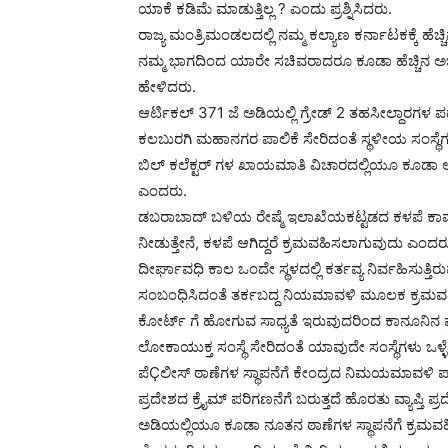
ಯಾಕೆ ಕಡಿಮೆ ಮಾಡುತ್ತಿಲ್ಲ ? ಎಂದು ಪ್ರಶ್ನಿಸಿದರು.
ರಾಜ್ಯ ಮಂತ್ರಿಮಂಡಲದಲ್ಲಿ ನಮ್ಮ ಕಲ್ಯಾಣ ಕರ್ನಾಟಕಕ್ಕೆ ಹೆಚ್ಚ
ನಮ್ಮ ಭಾಗದಿಂದ ಯಾರೇ ಸಚಿವರಾದರೂ ಕೂಡಾ ಹೆಚ್ಚಿನ ಅಭಿವೃದ್
ಹೇಳಿದರು.
ಆರ್ಟಿಕಲ್ 371 ಜೆ ಅಡಿಯಲ್ಲಿ ಗ್ರೇಡ್ 2 ತಹಸೀಲ್ದಾರಗಳ 
ಕಲಬುರಗಿ ಮಹಾನಗರ ಪಾಲಿಕೆ ಸೇರಿದಂತೆ ಸ್ಥಳೀಯ ಸಂಸ್ಥೆಗಳಲ್
ಬಿಲ್ ಕಲೆಕ್ಟರ್ ಗಳ ಖಾಯಮಾತಿ ವಿಚಾರದಲ್ಲಿಯೂ ಕೂಡಾ ಆ
ಎಂದರು.
ಡಬರಾಬಾದ್ ಬಳಿಯ ರೇಷ್ಮೆ ಇಲಾಖೆಯಕಟ್ಟಡದ ಕಳಪೆ ಕಾಮಗಾರಿ
ನೀಡುತ್ತೇನೆ, ಕಳಪೆ ಆಗಿದ್ದರೆ ಕ್ರಮವಹಿಸಲಾಗುವುದು ಎಂದರ
ದೀರ್ಘಾವಧಿ ಕಾಲ ಒಂದೇ ಸ್ಥಳದಲ್ಲಿ ಕರ್ತವ್ಯ ನಿರ್ವಹಿಸುತ
ಸಂಬಂಧಿಸಿದಂತೆ ತರ್ಕಬದ್ದ ನಿಯಮಾವಳಿ ಮೂಲಕ ಕ್ರಮವಹಿಸ
ಕೋರ್ಟ್ ಗೆ ಹೋಗುವ ಸಾಧ್ಯತೆ ಇರುವುದರಿಂದ ಕಾನೂನಿನ ಪ್
ಲೋಕಾಯುಕ್ತ ಸಂಸ್ಥೆ ಸೇರಿದಂತೆ ಯಾವುದೇ ಸಂಸ್ಥೆಗಳು ಒ
ಪೆÇಲೀಸ್ ಠಾಣೆಗಳ ಸ್ಥಾಪನೆಗೆ ಕೇಂದ್ರದ ನಿಮಯಮಾವಳಿ ಪ
ಪ್ರದೇಶದ ಕ್ರೈಮ್ ಪರಿಗಣನೆಗೆ ಬರುತ್ತದೆ ಹೊರತು ವ್ಯಾಪ್ತ
ಅಡಿಯಲ್ಲಿಯೂ ಕೂಡಾ ನೂತನ ಠಾಣೆಗಳ ಸ್ಥಾಪನೆಗೆ ಕ್ರಮ