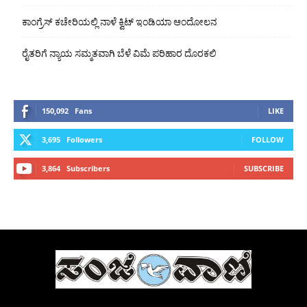
ಕಾಂಗ್ರೆಸ್ ಕಚೇರಿಯಲ್ಲಿ ನಾಳೆ ಕ್ವಿಟ್ ಇಂಡಿಯಾ ಆಂದೋಲನ
ರೈತರಿಗೆ ನ್ಯಾಯ ಸಮ್ಮತವಾಗಿ ಬೆಳೆ ವಿಮೆ ಪರಿಹಾರ ದೊರಕಲಿ
150,092
Fans
LIKE
3,695
Followers
FOLLOW
3,864
Subscribers
SUBSCRIBE