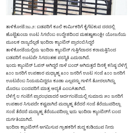
ತಾಳಿಕೋಟೆ:ಜು.೨: ಬಡವರಿಗೆ ಕೂಲಿ ಕಾರ್ಮಿಕರಿಗೆ ಕೈಗೆಟಕುವ ದರದಲ್ಲಿ
ಹೊಟ್ಟೆತುಂಬಾ ಊಟ ಸಿಗಲೆಂಬ ಉದ್ದೇಶದಿಂದ ಮಹತ್ವಾಕಾಂಕ್ಷೀ ಯೋಜನೆಯ
ಮೂಲಕ ರಾಜ್ಯದೆಲ್ಲಡೆ ಇಂದಿರಾ ಕ್ಯಾಂಟಿನ್ ಪ್ರಾರಂಬಿಸಿದ್ದರೆ
ತಾಳಿಕೋಟೆಯಲ್ಲಿಯ ಇಂದಿರಾ ಕ್ಯಾಂಟಿನ್ ಗುತ್ತಿಗೆದಾರನ ಕರಾಮತ್ತಿನಿಂದ
ಬಡವರಿಗೆ ಊಟವೇ ಸಿಗದಂತಹ ಪರಸ್ಥಿತಿ ಎದುರಾಗಿದೆ.
ಇಂದು ಕ್ಯಾಂಟಿನ್ ಓಪನ್ ಆಗಿದ್ದರೆ ನಾಳೆ ಬಂದ್ ಆಗಿರುತ್ತದೆ ದಿನಕ್ಕೆ ಕನಿಷ್ಠ ಬೆಳಿಗ್ಗೆ
೩೦೦ ಜನರಿಗೆ ಉಪಹಾರ ಮಧ್ಯಾಹ್ನ ೩೦೦ ಜನರಿಗೆ ಊಟ ಸಂಜೆ ೩೦೦ ಜನರಿಗೆ
ಊಟವೆಂಬ ನಿಯಮವಿದ್ದರೂ ಕೂಡಾ ಎಲ್ಲವನ್ನು ಗಾಳಿಗೆ ತೋರಲಾಗಿದ್ದು
ಮೊದಲು ಬಂದವರಿಗೆ ಮಾತ್ರ ಆದ್ಯತೆ ಎಂಬAತಾಗಿದೆ.
ಬೆಳಿಗ್ಗೆ ೮ ಗಂಟೆಗೆ ಪ್ರಾರಂಭವಾದರೆ ಅರ್ದಗಂಟೆಯಲ್ಲಿ ಸುಮಾರು ೫೦ ಜನರಿಗೆ
ಉಪಹಾರ ಸಿಗುವದೇ ಕಷ್ಟವಾಗಿದೆ ಮದ್ಯಾಹ್ನ ತೆರೆದರೆ ಸಂಜೆ ತೆರೆಯುವದಿಲ್ಲಾ
ಸಂಜೆ ತೆರೆದರೆ ಮದ್ಯಾಹ್ನ ತೆರೆಯುವದಿಲ್ಲಾ ಇದು ಇಂದಿರಾ ಕ್ಯಾಂಟಿನ್‌ಗೆ ಬಂದ
ದುರ್ಗತಿಯಾಗಿದೆ.
ಇಂದಿರಾ ಕ್ಯಾಂಟಿನ್‌ಗೆ ಆಗಮಿಸುವ ಗ್ರಾಹಕರಿಗೆ ಶುದ್ದ ಕುಡಿಯುವ ನೀರು