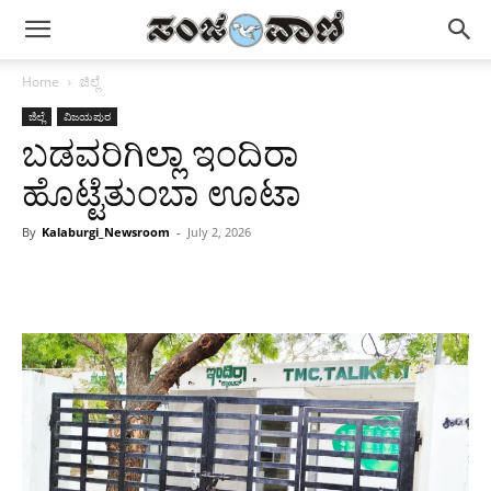
Home
ಜಿಲ್ಲೆ
ಜಿಲ್ಲೆ
ವಿಜಯಪುರ
ಬಡವರಿಗಿಲ್ಲಾ ಇಂದಿರಾ
ಹೊಟ್ಟೆತುಂಬಾ ಊಟಾ
By
Kalaburgi_Newsroom
-
July 2, 2026