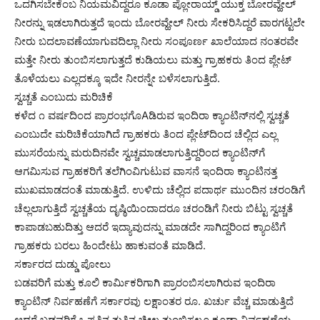
ಒದಗಿಸಬೇಕೆಂಬ ನಿಯಮವಿದ್ದರೂ ಕೂಡಾ ಪ್ಲೋರಾಯ್ಡ್ ಯುಕ್ತ ಬೋರವ್ಹೇಲ್
ನೀರನ್ನು ಇಡಲಾಗಿರುತ್ತದೆ ಇಂದು ಬೋರವ್ಹೇಲ್ ನೀರು ಸೇಕರಿಸಿದ್ದರೆ ವಾರಗಟ್ಟಲೇ
ನೀರು ಬದಲಾವಣೆಯಾಗುವದಿಲ್ಲಾ ನೀರು ಸಂಪೂರ್ಣ ಖಾಲೆಯಾದ ನಂತರವೇ
ಮತ್ತೇ ನೀರು ತುಂಬಿಸಲಾಗುತ್ತದೆ ಕುಡಿಯಲು ಮತ್ತು ಗ್ರಾಹಕರು ತಿಂದ ಪ್ಲೇಟ್
ತೊಳೆಯಲು ಎಲ್ಲದಕ್ಕೂ ಇದೇ ನೀರನ್ನೇ ಬಳೆಸಲಾಗುತ್ತಿದೆ.
ಸ್ವಚ್ಚತೆ ಎಂಬುದು ಮರಿಚಿಕೆ
ಕಳೆದ ೧ ವರ್ಷದಿಂದ ಪ್ರಾರಂಭಗೊAಡಿರುವ ಇಂದಿರಾ ಕ್ಯಾಂಟಿನ್‌ನಲ್ಲಿ ಸ್ವಚ್ಚತೆ
ಎಂಬುದೇ ಮರಿಚಿಕೆಯಾಗಿದೆ ಗ್ರಾಹಕರು ತಿಂದ ಪ್ಲೇಟ್‌ದಿಂದ ಚೆಲ್ಲಿದ ಎಲ್ಲ
ಮುಸರೆಯನ್ನು ಮರುದಿನವೇ ಸ್ವಚ್ಚಮಾಡಲಾಗುತ್ತಿದ್ದರಿಂದ ಕ್ಯಾಂಟಿನ್‌ಗೆ
ಆಗಮಿಸುವ ಗ್ರಾಹಕರಿಗೆ ತಲೆಗಿಂವಿಗುಟುವ ವಾಸನೆ ಇಂದಿರಾ ಕ್ಯಾಂಟಿನತ್ತ
ಮುಖಮಾಡದಂತೆ ಮಾಡುತ್ತಿದೆ. ಉಳಿದು ಚೆಲ್ಲಿದ ಪದಾರ್ಥ ಮುಂದಿನ ಚರಂಡಿಗೆ
ಚೆಲ್ಲಲಾಗುತ್ತಿದೆ ಸ್ವಚ್ಚತೆಯ ದೃಷ್ಠಿಯಿಂದಾದರೂ ಚರಂಡಿಗೆ ನೀರು ಬಿಟ್ಟು ಸ್ವಚ್ಚತೆ
ಕಾಪಾಡಬಹುದಿತ್ತು ಆದರೆ ಇದ್ಯಾವುದನ್ನು ಮಾಡದೇ ಸಾಗಿದ್ದರಿಂದ ಕ್ಯಾಂಟಿಗೆ
ಗ್ರಾಹಕರು ಬರಲು ಹಿಂದೇಟು ಹಾಕುವಂತೆ ಮಾಡಿದೆ.
ಸರ್ಕಾರದ ದುಡ್ಡು ಪೋಲು
ಬಡವರಿಗೆ ಮತ್ತು ಕೂಲಿ ಕಾರ್ಮಿಕರಿಗಾಗಿ ಪ್ರಾರಂಬಿಸಲಾಗಿರುವ ಇಂದಿರಾ
ಕ್ಯಾಂಟಿನ್ ನಿರ್ವಹಣೆಗೆ ಸರ್ಕಾರವು ಲಕ್ಷಾಂತರ ರೂ. ಖರ್ಚು ವೆಚ್ಚ ಮಾಡುತ್ತಿದೆ
ಆದರೆ ಬಡವರಿಗೆ ಒಪ್ಪತ್ತಿನ ತುತ್ತಿನ ಚೀಲ ತುಂಬಿಸಲೂ ಕೂಡಾ ನಿರ್ವಹಣೆಯ