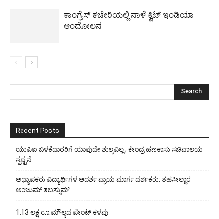
ಕಾಂಗ್ರೆಸ್ ಕಚೇರಿಯಲ್ಲಿ ನಾಳೆ ಕ್ವಿಟ್ ಇಂಡಿಯಾ
ಆಂದೋಲನ
Recent Posts
ಯುಪಿಐ ಬಳಕೆದಾರರಿಗೆ ಯಾವುದೇ ಶುಲ್ಕವಿಲ್ಲ ; ಕೇಂದ್ರ ಹಣಕಾಸು ಸಚಿವಾಲಯ
ಸ್ಪಷ್ಟನೆ
ಅಧ್ಯಾಪಕರು ವಿದ್ಯಾರ್ಥಿಗಳ ಆದರ್ಶ ಪ್ರಾಯ ಮಾರ್ಗ ದರ್ಶಕರು: ತಹಸೀಲ್ದಾರ
ಅಂಜುಮ್ ತಬಸ್ಸುಮ್
1.13 ಲಕ್ಷ ರೂ.ಮೌಲ್ಯದ ಪೇಂಟ್ ಕಳವು