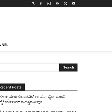
NNEL
Recent Posts
ತಹಲ್ಕಾ ಮಾಜಿ ಸಂಪಾದಕರಿಗೆ ೧೦ ವರ್ಷ ಜೈಲು: ಬಾಂಬೆ
ಹೈಕೋರ್ಟ್‌ನಿಂದ ಮಹತ್ವದ ತೀರ್ಪು