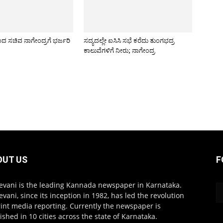
ದ ಸಚಿವ ನಾಗೇಂದ್ರಗೆ ಭರ್ಜರಿ
ಸದ್ಯದಲ್ಲೇ ಐಸಿಸಿ ಸಭೆ ಕರೆದು ತುಂಗಭದ್ರ
ಕಾಲುವೆಗಳಿಗೆ ನೀರು; ನಾಗೇಂದ್ರ
OUT US
F
evani is the leading Kannada newspaper in Karnataka.
evani, since its inception in 1982, has led the revolution
rint media reporting. Currently the newspaper is
ished in 10 cities across the state of Karnataka.