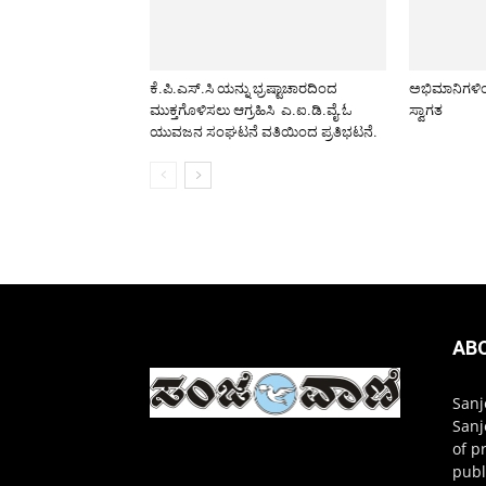
ಕೆ.ಪಿ.ಎಸ್.ಸಿ ಯನ್ನು ಭ್ರಷ್ಟಾಚಾರದಿಂದ
ಅಭಿಮಾನಿಗಳಿಂ
ಮುಕ್ತಗೊಳಿಸಲು ಆಗ್ರಹಿಸಿ ಎ.ಐ.ಡಿ.ವೈ.ಓ
ಸ್ವಾಗತ
ಯುವಜನ ಸಂಘಟನೆ ವತಿಯಿಂದ ಪ್ರತಿಭಟನೆ.
AB
Sanj
Sanj
of p
publ