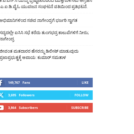
ಕೆ.ಪಿ.ಎಸ್.ಸಿ ಯನ್ನು ಭ್ರಷ್ಟಾಚಾರದಿಂದ ಮುಕ್ತಗೊಳಿಸಲು ಆಗ್ರಹಿಸಿ
ಎ.ಐ.ಡಿ.ವೈ.ಓ ಯುವಜನ ಸಂಘಟನೆ ವತಿಯಿಂದ ಪ್ರತಿಭಟನೆ.
ಅಭಿಮಾನಿಗಳಿಂದ ಸಚಿವ ನಾಗೇಂದ್ರಗೆ ಭರ್ಜರಿ ಸ್ವಾಗತ
ಸದ್ಯದಲ್ಲೇ ಐಸಿಸಿ ಸಭೆ ಕರೆದು ತುಂಗಭದ್ರ ಕಾಲುವೆಗಳಿಗೆ ನೀರು;
ನಾಗೇಂದ್ರ
ಜೀವಂತ ಮತದಾರರ ಹೆಸರನ್ನು ಡಿಲೀಟ್ ಮಾಡುವುದು
ಪ್ರಜಾಪ್ರಭುತ್ವಕ್ಕೆ ಅಪಾಯ: ಕುಮಾರ್ ಸಮತಾಳ
149,767
Fans
LIKE
3,695
Followers
FOLLOW
3,864
Subscribers
SUBSCRIBE