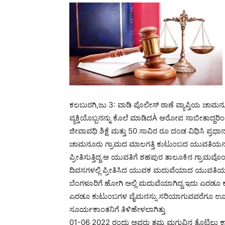
ಕಲಬುರಗಿ,ಜು 3: ವಾಡಿ ಪೊಲೀಸ್ ಠಾಣೆ ವ್ಯಾಪ್ತಿಯ ಚಾಮನ
ವ್ಯಕ್ತಿಯೊಬ್ಬನನ್ನು ಕೊಲೆ ಮಾಡಿದÀ ಆರೋಪ ಸಾಬೀತಾದ್ದರಿ
ಜೀವಾವಧಿ ಶಿಕ್ಷೆ ಮತ್ತು 50 ಸಾವಿರ ರೂ ದಂಡ ವಿಧಿಸಿ ಪ್ರಧಾನ
ಚಾಮನೂರು ಗ್ರಾಮದ ಮಾಲಗತ್ತಿ ಕುಟುಂಬದ ಯುವತಿಯನ
ಪ್ರೀತಿಸುತ್ತಿದ್ದ.ಆ ಯುವತಿಗೆ ಶಹಪುರ ತಾಲೂಕಿನ ಗ್ರ
ದಿವಸಗಳಲ್ಲಿ ಪ್ರೀತಿಸಿದ ಯುವಕ ಮದುವೆಯಾದ ಯುವತಿ
ಬೆಂಗಳೂರಿಗೆ ಹೋಗಿ ಅಲ್ಲಿ ಮದುವೆಯಾಗಿದ್ದ.ಇದು ಎರಡೂ ಕ
ಎರಡೂ ಕುಟುಂಬಗಳ ವೈಮನಸ್ಸು ಸರಿಯಾಗುವವರೆಗೂ ಊರ
ಸೂರ್ಯಕಾಂತನಿಗೆ ತಿಳಿಹೇಳಲಾಗಿತ್ತು
01-06 2022 ರಂದು ಅವರು ತಮ್ಮ ಮಗುವಿನ ತೊಟ್ಟಿಲು ಕಾರ