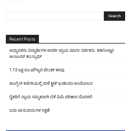
Recent Posts
ಅಧ್ಯಾಪಕರು ವಿದ್ಯಾರ್ಥಿಗಳ ಆದರ್ಶ ಪ್ರಾಯ ಮಾರ್ಗ ದರ್ಶಕರು: ತಹಸೀಲ್ದಾರ
ಅಂಜುಮ್ ತಬಸ್ಸುಮ್
1.13 ಲಕ್ಷ ರೂ.ಮೌಲ್ಯದ ಪೇಂಟ್ ಕಳವು
ಕಾಂಗ್ರೆಸ್ ಕಚೇರಿಯಲ್ಲಿ ನಾಳೆ ಕ್ವಿಟ್ ಇಂಡಿಯಾ ಆಂದೋಲನ
ರೈತರಿಗೆ ನ್ಯಾಯ ಸಮ್ಮತವಾಗಿ ಬೆಳೆ ವಿಮೆ ಪರಿಹಾರ ದೊರಕಲಿ
ಐದು ಜಾನುವಾರುಗಳ ರಕ್ಷಣೆ