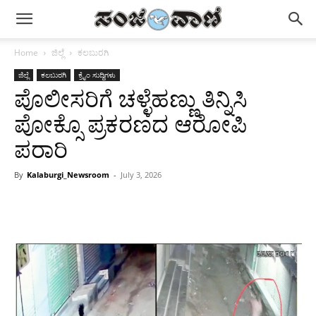
Home
ಜಿಲ್ಲೆ
ಕಲಬುರಗಿ
ಜಿಲ್ಲೆ
ಕಲಬುರಗಿ
ಕ್ರೈಂ ಸುದ್ದಿಗಳು
ಪೊಲೀಸರಿಗೆ ಚಳ್ಳೆಹಣ್ಣು ತಿನ್ನಿಸಿ
ಪೋಕ್ಸೊ ಪ್ರಕರಣದ ಆರೋಪಿ
ಪರಾರಿ
By
Kalaburgi_Newsroom
-
July 3, 2026