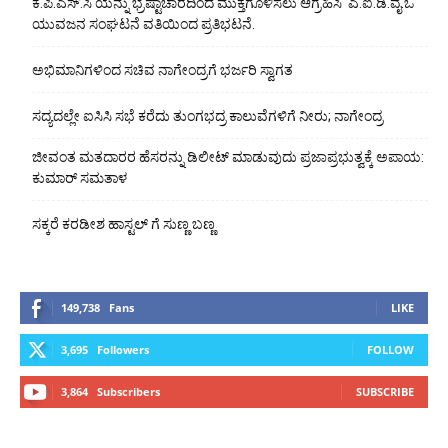
ಕೆ.ಪಿ.ಎಸ್.ಸಿ ಯನ್ನು ಭ್ರಷ್ಟಾಚಾರದಿಂದ ಮುಕ್ತಗೊಳಿಸಲು ಆಗ್ರಹಿಸಿ ಎ.ಐ.ಡಿ.ವೈ.ಓ
ಯುವಜನ ಸಂಘಟನೆ ವತಿಯಿಂದ ಪ್ರತಿಭಟನೆ.
ಅಭಿಮಾನಿಗಳಿಂದ ಸಚಿವ ನಾಗೇಂದ್ರಗೆ ಭರ್ಜರಿ ಸ್ವಾಗತ
ಸದ್ಯದಲ್ಲೇ ಐಸಿಸಿ ಸಭೆ ಕರೆದು ತುಂಗಭದ್ರ ಕಾಲುವೆಗಳಿಗೆ ನೀರು; ನಾಗೇಂದ್ರ
ಜೀವಂತ ಮತದಾರರ ಹೆಸರನ್ನು ಡಿಲೀಟ್ ಮಾಡುವುದು ಪ್ರಜಾಪ್ರಭುತ್ವಕ್ಕೆ ಅಪಾಯ:
ಕುಮಾರ್ ಸಮತಾಳ
ಸಕ್ಕರೆ ಕರಡೀಶ ಹಾಸ್ಟಲ್ ಗೆ ಸುಣ್ಣ ಬಣ್ಣ
149,738
Fans
LIKE
3,695
Followers
FOLLOW
3,864
Subscribers
SUBSCRIBE