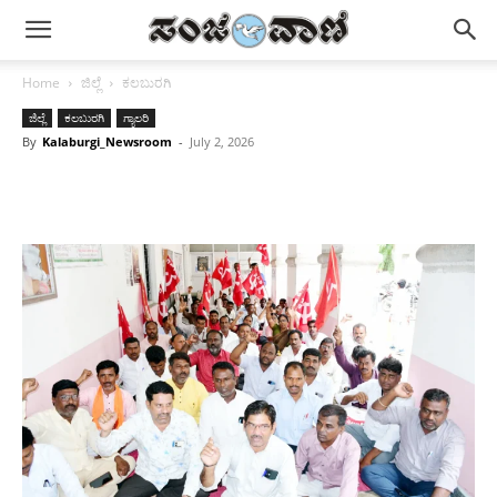
Home
ಜಿಲ್ಲೆ
ಕಲಬುರಗಿ
ಜಿಲ್ಲೆ
ಕಲಬುರಗಿ
ಗ್ಯಾಲರಿ
By
Kalaburgi_Newsroom
-
July 2, 2026