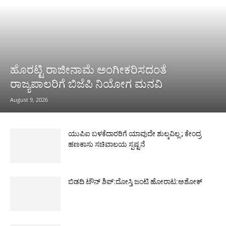
ಹೊರಟ್ಟಿ ರಾಜೀನಾಮೆ ಅಂಗೀಕರಿಸದಂತೆ
ರಾಜ್ಯಪಾಲರಿಗೆ ಬಿಜೆಪಿ ನಿಯೋಗ ಮನವಿ
August 9, 2026
ಯುಪಿಐ ಬಳಕೆದಾರರಿಗೆ ಯಾವುದೇ ಶುಲ್ಕವಿಲ್ಲ ; ಕೇಂದ್ರ
ಹಣಕಾಸು ಸಚಿವಾಲಯ ಸ್ಪಷ್ಟನೆ
ಬಿಡದಿ ಟೌನ್ ಶಿಪ್:ದೋಸ್ತಿ ಜಂಟಿ ಹೋರಾಟ:ಅಶೋಕ್