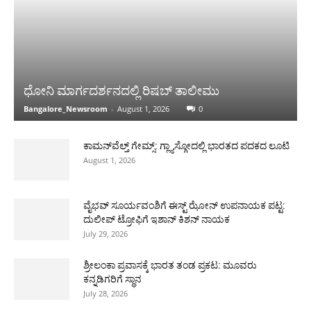
ಧೋನಿ ಮಾರ್ಗದರ್ಶನದಲ್ಲಿ ರಿಷಬ್ ತಾಲೀಮು
Bangalore_Newsroom
-
August 1, 2026
0
ಕಾಮನ್‌ವೆಲ್ತ್ ಗೇಮ್ಸ್: ಗ್ಲ್ಯಾಸ್ಗೋದಲ್ಲಿ ಭಾರತದ ಪದಕದ ಲೂಟಿ
August 1, 2026
ವೈಭವ್ ಸೂರ್ಯವಂಶಿಗೆ ಈಸ್ಟ್ ಝೋನ್ ಉಪನಾಯಕ ಪಟ್ಟ:
ದುಲೀಪ್ ಟ್ರೋಫಿಗೆ ಇಶಾನ್ ಕಿಶನ್ ನಾಯಕ
July 29, 2026
ಶ್ರೀಲಂಕಾ ಪ್ರವಾಸಕ್ಕೆ ಭಾರತ ತಂಡ ಪ್ರಕಟ: ಮೂವರು
ಕನ್ನಡಿಗರಿಗೆ ಸ್ಥಾನ
July 28, 2026