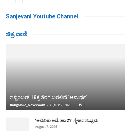
Sanjevani Youtube Channel
ಚಿತ್ರ ವಾಣಿ
ಸೆಪ್ಟೆಂಬರ್ 18ಕ್ಕೆ ತೆರೆಗೆ ಬರಲಿದೆ ‘ಅಮರ್ಥ’
Bangalore_Newsroom
-
August 7, 2026
0
‘ಅಮೆರಿಕಾ ಅಮೆರಿಕಾ 2’ಗೆ ಸ್ನೇಹದ ಸಂಭ್ರಮ
August 7, 2026