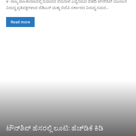
೯- ರಾಜ್ಯ ರಾಜಕಾರಣದಲ್ಲಿ ವಿವಾದದ ಬಿರುಗಾಳಿ ಎಬ್ಬಿಸಿರುವ ಬಿಡದಿ ಟೌನ್‌ಶಿಪ್ ಯೋಜನೆ
ವಿರುದ್ಧ ಪ್ರತಿಪಕ್ಷಗಳಾದ ಜೆಡಿಎಸ್ ಮತ್ತು ಬಿಜೆಪಿ ಸರ್ಕಾರದ ವಿರುದ್ಧ ಸಮರ...
Read more
ಟೌನ್‌ಶಿಪ್ ಹೆಸರಲ್ಲಿ ಲೂಟಿ: ಹೆಚ್‌ಡಿಕೆ ಕಿಡಿ