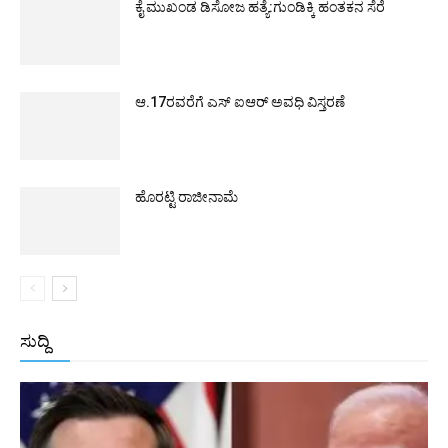
ಕೈ ಮುಖಂಡ ಡಿಸೋಜ ಹತ್ಯೆ:ಗುಂಡಿಕ್ಕಿ ಹಂತಕನ ಸೆರೆ
ಆ.17ರವರೆಗೆ ಎಸ್ ಐಆರ್ ಅವಧಿ ವಿಸ್ತರಣೆ
ಹೊರಟ್ಟಿ ರಾಜೀನಾಮೆ
ಸುದ್ದಿ
All
ಅಂತರಾಷ್ಟ್ರೀಯ
ರಾಷ್ಟ್ರೀಯ
ರಾಜ್ಯ
More