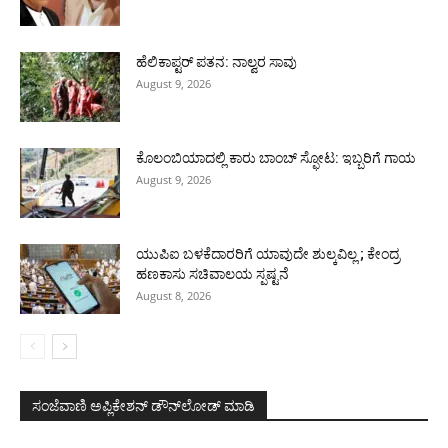
ಹೆಲಿಕಾಪ್ಟರ್ ಪತನ: ನಾಲ್ವರ ಸಾವು
August 9, 2026
ಕೊಲಂಬಿಯಾದಲ್ಲಿ ಕಾರು ಬಾಂಬ್ ಸ್ಫೋಟ: ಇಬ್ಬರಿಗೆ ಗಾಯ
August 9, 2026
ಯುಪಿಐ ಬಳಕೆದಾರರಿಗೆ ಯಾವುದೇ ಶುಲ್ಕವಿಲ್ಲ ; ಕೇಂದ್ರ
ಹಣಕಾಸು ಸಚಿವಾಲಯ ಸ್ಪಷ್ಟನೆ
August 8, 2026
ಸಂಜೆವಾಣಿ ಅಪ್ಲಿಕೇಶನ್ ಡೌನ್‌ಲೋಡ್ ಮಾಡಿ