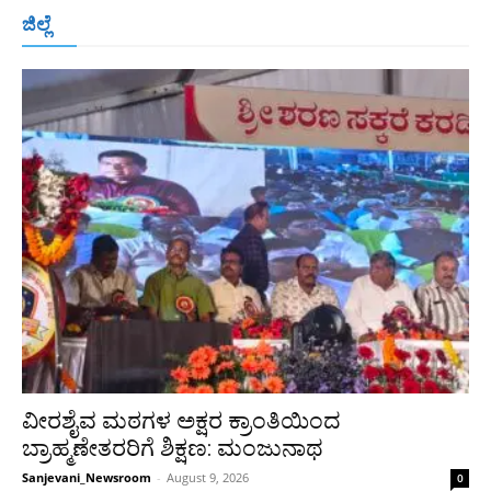
ಬೆಂಗಳೂರು
ಮಂಗಳೂರು
ಹುಬ್ಬಳ್ಳಿ
ಕಲಬುರಗಿ
ಬಳ್ಳಾರಿ
ಜಿಲ್ಲೆ
ರಾಯಚೂರು
ಮೈಸೂರು
ತುಮಕೂರು
ಶಿವಮೊಗ್ಗ
ವಿಜಯಪುರ
ಯಾದ್ಗೀರ್
ಬೀದರ್
More
ವೀರಶೈವ ಮಠಗಳ ಅಕ್ಷರ ಕ್ರಾಂತಿಯಿಂದ
ಬ್ರಾಹ್ಮಣೇತರರಿಗೆ ಶಿಕ್ಷಣ: ಮಂಜುನಾಥ
Sanjevani_Newsroom
-
August 9, 2026
0