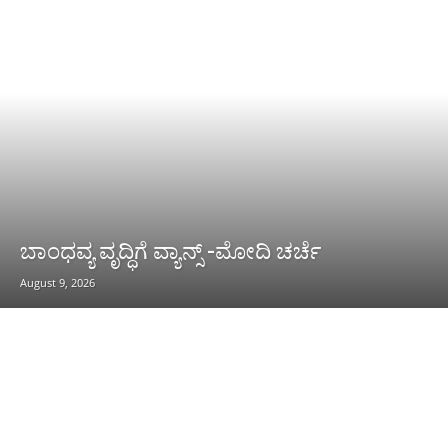
ಬಾಂಧವ್ಯ ವೃದ್ಧಿಗೆ ವ್ಯಾನ್ಸ್ -ಮೋದಿ ಚರ್ಚೆ
August 9, 2026