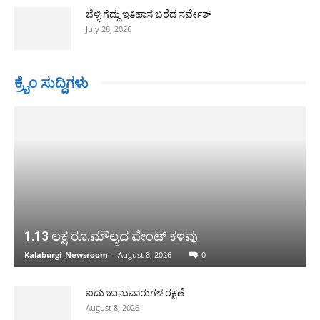
ಬೆಳ್ಳಿ ಗೆದ್ದು ಇತಿಹಾಸ ಬರೆದ ಸರ್ವೇಶ್
July 28, 2026
ಕ್ರೈಂ ಸುದ್ದಿಗಳು
1.13 ಲಕ್ಷ ರೂ.ಮೌಲ್ಯದ ಪೇಂಟ್ ಕಳವು
Kalaburgi_Newsroom
-
August 8, 2026
0
ಐದು ಜಾನುವಾರುಗಳ ರಕ್ಷಣೆ
August 8, 2026