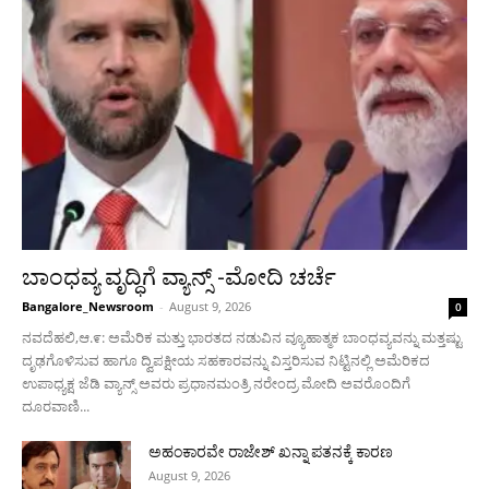
ಬಾಂಧವ್ಯ ವೃದ್ಧಿಗೆ ವ್ಯಾನ್ಸ್ -ಮೋದಿ ಚರ್ಚೆ
Bangalore_Newsroom
-
August 9, 2026
0
ನವದೆಹಲಿ,ಆ.೯: ಅಮೆರಿಕ ಮತ್ತು ಭಾರತದ ನಡುವಿನ ವ್ಯೂಹಾತ್ಮಕ ಬಾಂಧವ್ಯವನ್ನು ಮತ್ತಷ್ಟು
ದೃಢಗೊಳಿಸುವ ಹಾಗೂ ದ್ವಿಪಕ್ಷೀಯ ಸಹಕಾರವನ್ನು ವಿಸ್ತರಿಸುವ ನಿಟ್ಟಿನಲ್ಲಿ ಅಮೆರಿಕದ
ಉಪಾಧ್ಯಕ್ಷ ಜೆಡಿ ವ್ಯಾನ್ಸ್ ಅವರು ಪ್ರಧಾನಮಂತ್ರಿ ನರೇಂದ್ರ ಮೋದಿ ಅವರೊಂದಿಗೆ
ದೂರವಾಣಿ...
ಅಹಂಕಾರವೇ ರಾಜೇಶ್ ಖನ್ನಾ ಪತನಕ್ಕೆ ಕಾರಣ
August 9, 2026