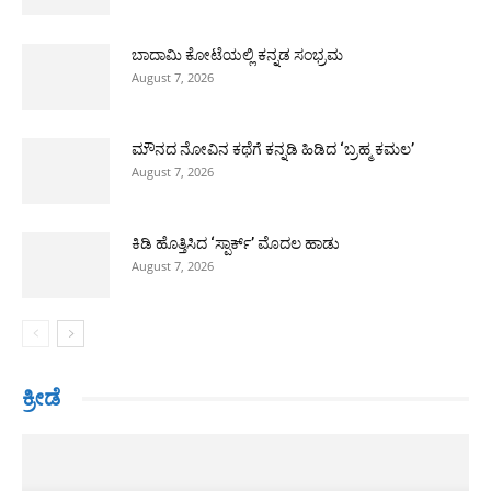
ಬಾದಾಮಿ ಕೋಟೆಯಲ್ಲಿ ಕನ್ನಡ ಸಂಭ್ರಮ
August 7, 2026
ಮೌನದ ನೋವಿನ ಕಥೆಗೆ ಕನ್ನಡಿ ಹಿಡಿದ ‘ಬ್ರಹ್ಮ ಕಮಲ’
August 7, 2026
ಕಿಡಿ ಹೊತ್ತಿಸಿದ ‘ಸ್ಪಾರ್ಕ್’ ಮೊದಲ ಹಾಡು
August 7, 2026
ಕ್ರೀಡೆ