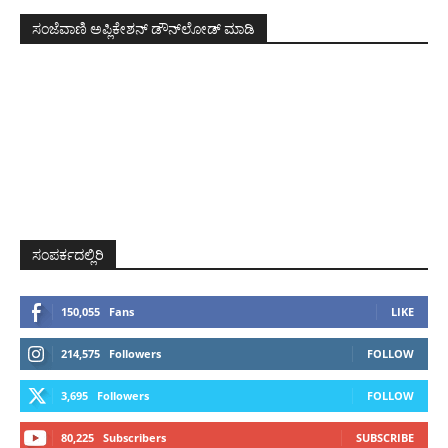
ಸಂಜೆವಾಣಿ ಅಪ್ಲಿಕೇಶನ್ ಡೌನ್‌ಲೋಡ್ ಮಾಡಿ
ಸಂಪರ್ಕದಲ್ಲಿರಿ
150,055
Fans
LIKE
214,575
Followers
FOLLOW
3,695
Followers
FOLLOW
80,225
Subscribers
SUBSCRIBE