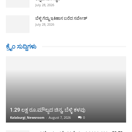
July 28, 2026
ಬೆಳ್ಳಿ ಗೆದ್ದು ಇತಿಹಾಸ ಬರೆದ ಸರ್ವೇಶ್
July 28, 2026
ಕ್ರೈಂ ಸುದ್ದಿಗಳು
1.29 ಲಕ್ಷ ರೂ.ಮೌಲ್ಯದ ಚಿನ್ನ, ಬೆಳ್ಳಿ ಕಳವು
Kalaburgi_Newsroom
-
August 7, 2026
0