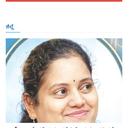
ಬೆಂಗಳೂರು
ಮಂಗಳೂರು
ಹುಬ್ಬಳ್ಳಿ
ಕಲಬುರಗಿ
ಬಳ್ಳಾರಿ
ಜಿಲ್ಲೆ
ರಾಯಚೂರು
ಮೈಸೂರು
ತುಮಕೂರು
ಶಿವಮೊಗ್ಗ
ವಿಜಯಪುರ
ಯಾದ್ಗೀರ್
ಬೀದರ್
More