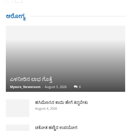
ಆರೋಗ್ಯ
ಎಳನೀರಿನ ಲಾಭ ಗೊತ್ತೆ
Mysore_Newsroom
-
August 5, 2026
0
ಹಸಿಮೆಣಸಿನ ಕಾಯಿ ಹೇಗೆ ತಿನ್ನಬೇಕು
August 4, 2026
ಚಕೋತ ಹಣ್ಣಿನ ಉಪಯೋಗ