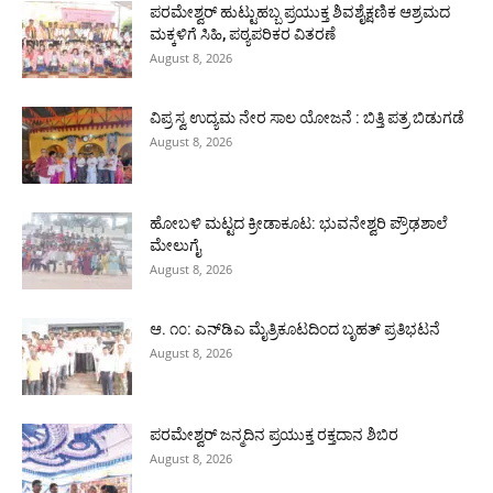
ಪರಮೇಶ್ವರ್ ಹುಟ್ಟುಹಬ್ಬ ಪ್ರಯುಕ್ತ ಶಿವಶೈಕ್ಷಣಿಕ ಆಶ್ರಮದ
ಮಕ್ಕಳಿಗೆ ಸಿಹಿ, ಪಠ್ಯಪರಿಕರ ವಿತರಣೆ
August 8, 2026
ವಿಪ್ರ ಸ್ವ ಉದ್ಯಮ ನೇರ ಸಾಲ ಯೋಜನೆ : ಬಿತ್ತಿ ಪತ್ರ ಬಿಡುಗಡೆ
August 8, 2026
ಹೋಬಳಿ ಮಟ್ಟದ ಕ್ರೀಡಾಕೂಟ: ಭುವನೇಶ್ವರಿ ಪ್ರೌಢಶಾಲೆ
ಮೇಲುಗೈ
August 8, 2026
ಆ. ೧೦: ಎನ್‌ಡಿಎ ಮೈತ್ರಿಕೂಟದಿಂದ ಬೃಹತ್ ಪ್ರತಿಭಟನೆ
August 8, 2026
ಪರಮೇಶ್ವರ್ ಜನ್ಮದಿನ ಪ್ರಯುಕ್ತ ರಕ್ತದಾನ ಶಿಬಿರ
August 8, 2026