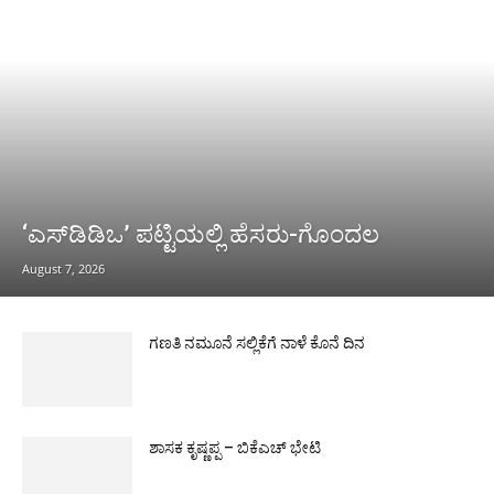
‘ಎಸ್‌ಡಿಡಿಒ’ ಪಟ್ಟಿಯಲ್ಲಿ ಹೆಸರು-ಗೊಂದಲ
August 7, 2026
ಗಣತಿ ನಮೂನೆ ಸಲ್ಲಿಕೆಗೆ ನಾಳೆ ಕೊನೆ ದಿನ
ಶಾಸಕ ಕೃಷ್ಣಪ್ಪ – ಬಿಕೆಎಚ್ ಭೇಟಿ