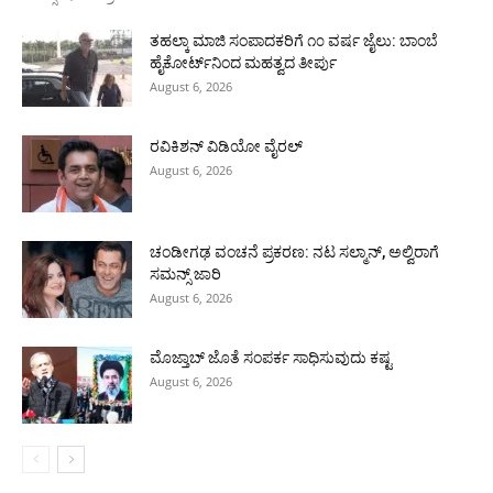
ತಹಲ್ಕಾ ಮಾಜಿ ಸಂಪಾದಕರಿಗೆ ೧೦ ವರ್ಷ ಜೈಲು: ಬಾಂಬೆ
ಹೈಕೋರ್ಟ್‌ನಿಂದ ಮಹತ್ವದ ತೀರ್ಪು
August 6, 2026
ರವಿಕಿಶನ್ ವಿಡಿಯೋ ವೈರಲ್
August 6, 2026
ಚಂಡೀಗಢ ವಂಚನೆ ಪ್ರಕರಣ: ನಟ ಸಲ್ಮಾನ್, ಅಲ್ವಿರಾಗೆ
ಸಮನ್ಸ್ ಜಾರಿ
August 6, 2026
ಮೊಜ್ತಾಬ್ ಜೊತೆ ಸಂಪರ್ಕ ಸಾಧಿಸುವುದು ಕಷ್ಟ
August 6, 2026