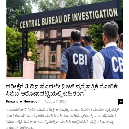
ಪರೀಕ್ಷೆಗೆ 3 ದಿನ ಮೊದಲೇ ನೀಟ್ ಪ್ರಶ್ನೆ ಪತ್ರಿಕೆ ಸೋರಿಕೆ:
ಸಿಬಿಐ ಆರೋಪಪಟ್ಟಿಯಲ್ಲಿ ಬಹಿರಂಗ
Bangalore_Newsroom
-
August 7, 2026
0
ನವದೆಹಲಿ,ಆ.7-ನೀಟ್ ಯುಜಿ ಪರೀಕ್ಷೆ ಆರಂಭಕ್ಕೆ ಮೂರು ದಿನಗಳೇ ಮೊದಲೆ‌ ಪ್ರಶ್ನೆ ಪತ್ರಿಕೆ
ಸೋರಿಕೆಯಾಗಿರುವ ಸ್ಪೋಟಕ ಮಾಹಿತಿ ಬಹಿರಂಗವಾಗಿದೆ.ಪ್ರಕರಣಕ್ಕೆ ಸಂಬಂಧಿಸಿದಂತೆ
ಸಿಬಿಐ ಸಲ್ಲಿಸಿರುವ ಆರೋಪಪಟ್ಡಿಯಲ್ಲಿ ಈ ಮಾಹಿತಿ ಉಲ್ಲೇಖಿಸಿದೆ. ಪ್ರಶ್ನೆ ಪತ್ರಿಕೆಗಳನ್ನು
ವಾಟ್ಸಾಪ್, ಟೆಲಿಗ್ರಾಂ...