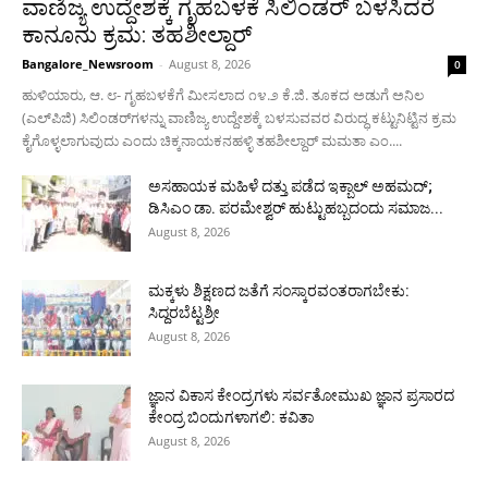
ವಾಣಿಜ್ಯ ಉದ್ದೇಶಕ್ಕೆ ಗೃಹಬಳಕೆ ಸಿಲಿಂಡರ್ ಬಳಸಿದರೆ
ಕಾನೂನು ಕ್ರಮ: ತಹಶೀಲ್ದಾರ್
Bangalore_Newsroom
-
August 8, 2026
0
ಹುಳಿಯಾರು, ಆ. ೮- ಗೃಹಬಳಕೆಗೆ ಮೀಸಲಾದ ೧೪.೨ ಕೆ.ಜಿ. ತೂಕದ ಅಡುಗೆ ಅನಿಲ
(ಎಲ್‌ಪಿಜಿ) ಸಿಲಿಂಡರ್‌ಗಳನ್ನು ವಾಣಿಜ್ಯ ಉದ್ದೇಶಕ್ಕೆ ಬಳಸುವವರ ವಿರುದ್ಧ ಕಟ್ಟುನಿಟ್ಟಿನ ಕ್ರಮ
ಕೈಗೊಳ್ಳಲಾಗುವುದು ಎಂದು ಚಿಕ್ಕನಾಯಕನಹಳ್ಳಿ ತಹಶೀಲ್ದಾರ್ ಮಮತಾ ಎಂ....
ಅಸಹಾಯಕ ಮಹಿಳೆ ದತ್ತು ಪಡೆದ ಇಕ್ಬಾಲ್ ಅಹಮದ್;
ಡಿಸಿಎಂ ಡಾ. ಪರಮೇಶ್ವರ್ ಹುಟ್ಟುಹಬ್ಬದಂದು ಸಮಾಜ...
August 8, 2026
ಮಕ್ಕಳು ಶಿಕ್ಷಣದ ಜತೆಗೆ ಸಂಸ್ಕಾರವಂತರಾಗಬೇಕು:
ಸಿದ್ದರಬೆಟ್ಟಶ್ರೀ
August 8, 2026
ಜ್ಞಾನ ವಿಕಾಸ ಕೇಂದ್ರಗಳು ಸರ್ವತೋಮುಖ ಜ್ಞಾನ ಪ್ರಸಾರದ
ಕೇಂದ್ರ ಬಿಂದುಗಳಾಗಲಿ: ಕವಿತಾ
August 8, 2026