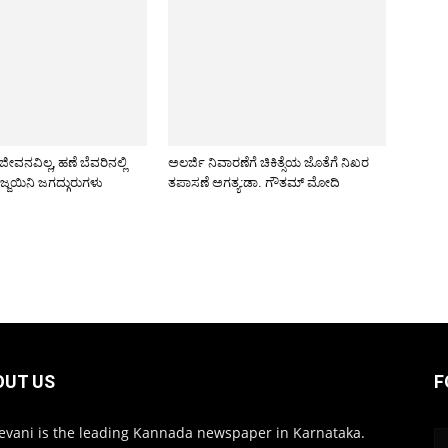
ೀವನವಿಲ್ಲ, ಹಣೆ ಬೆವರಿನಲ್ಲಿ
ಅಲರ್ಜಿ ನಿವಾರಣೆಗೆ ಚಿಕಿತ್ಸೆಯ ಜೊತೆಗೆ ನಿಖರ
್ಜಯಿನಿ ಜಗದ್ಗುರುಗಳು
ತಪಾಸಣೆ ಅಗತ್ಯ:ಡಾ. ಗೌತಮ್ ಮೋದಿ
OUT US
F
evani is the leading Kannada newspaper in Karnataka.