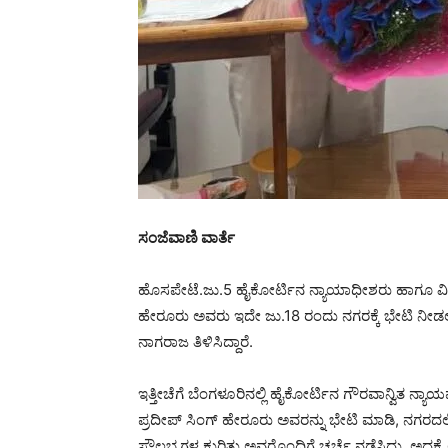
ಸಂಜೆವಾಣಿ ವಾರ್ತೆ
ಹೊಸಪೇಟೆ.ಜು.5 ಹೈಕೋರ್ಟಿನ ನ್ಯಾಯಾಧೀಶರು ಹಾಗೂ ವಿಜ
ಹೇರೂರು ಅವರು ಇದೇ ಜು.18 ರಂದು ನಗರಕ್ಕೆ ಭೇಟಿ ನೀಡಲಿ
ನಾಗರಾಜ ತಿಳಿಸಿದ್ದಾರೆ.
ಇತ್ತೀಚೆಗೆ ಬೆಂಗಳೂರಿನಲ್ಲಿ ಹೈಕೋರ್ಟಿನ ಗೌರವಾನ್ವಿತ ನ
ಪ್ರದೀಪ್ ಸಿಂಗ್ ಹೇರೂರು ಅವರನ್ನು ಭೇಟಿ ಮಾಡಿ, ನಗರದಲ್ಲ
ಸೌಲಭ್ಯಗಳ ಕುರಿತು ಅವರೊಂದಿಗೆ ಚರ್ಚೆ ನಡೆಸಿದ್ದು. ಅದಕ್ಕೆ ಅ