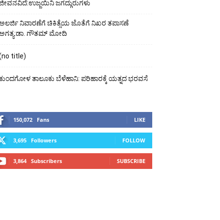
ಜೀವನವಿದೆ:ಉಜ್ಜಯಿನಿ ಜಗದ್ಗುರುಗಳು
ಅಲರ್ಜಿ ನಿವಾರಣೆಗೆ ಚಿಕಿತ್ಸೆಯ ಜೊತೆಗೆ ನಿಖರ ತಪಾಸಣೆ
ಅಗತ್ಯ:ಡಾ. ಗೌತಮ್ ಮೋದಿ
(no title)
ಕುಂದಗೋಳ ತಾಲೂಕು ಬೆಳೆಹಾನಿ: ಪರಿಹಾರಕ್ಕೆ ಯತ್ನದ ಭರವಸೆ
150,072
Fans
LIKE
3,695
Followers
FOLLOW
3,864
Subscribers
SUBSCRIBE