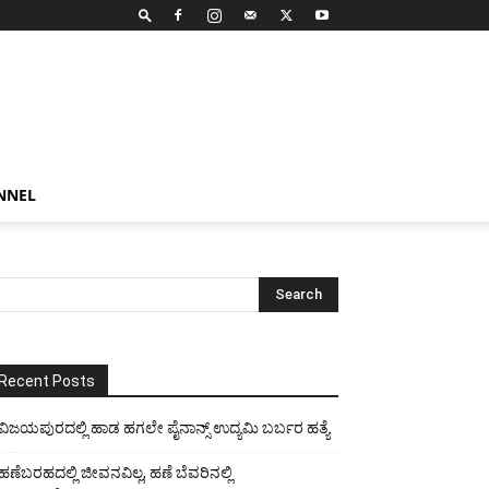
NNEL
Recent Posts
ವಿಜಯಪುರದಲ್ಲಿ ಹಾಡ ಹಗಲೇ ಪೈನಾನ್ಸ್ ಉದ್ಯಮಿ ಬರ್ಬರ ಹತ್ಯೆ
ಹಣೆಬರಹದಲ್ಲಿ ಜೀವನವಿಲ್ಲ, ಹಣೆ ಬೆವರಿನಲ್ಲಿ