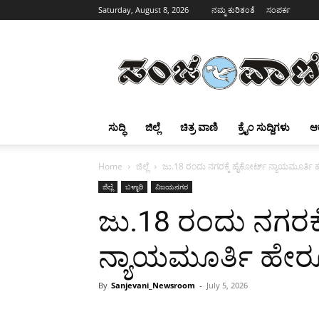
Saturday, August 8, 2026
ನಮ್ಮ ಕುರಿತಂತೆ
ಸಂಪರ್ಕ
Sanjevani
ಸುದ್ಧಿ
ಜಿಲ್ಲೆ
ಚಿತ್ರ ವಾಣಿ
ಕ್ರೈಂ ಸುದ್ದಿಗಳು
ಆ
Home
ಜಿಲ್ಲೆ
ಜು.18 ರಂದು ನಗರಕ್ಕೆ ಹೈಕೋರ್ಟ್ ನ್ಯಾಯಮೂರ್ತಿ
ಜಿಲ್ಲೆ
ಬಳ್ಳಾರಿ
ವಿಜಯನಗರ
ಜು.18 ರಂದು ನಗರಕ್
ನ್ಯಾಯಮೂರ್ತಿ ಹೇರ
By
Sanjevani_Newsroom
-
July 5, 2026