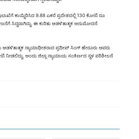
ಲಾಖೆಗೆ ಕಾಯ್ದಿರಿಸಿದ 9.88 ಎಕರೆ ಪ್ರದೇಶದಲ್ಲಿ 130 ಕೋಟಿ ರೂ
ೋಜನೆಗೆ ಸಿದ್ದವಾಗಿದ್ದು. ಈ ಕುರಿತು ಆಡಳಿತಾತ್ಮಕ ಅನುಮೋದನೆ
ಯ ಆಡಳಿತಾತ್ಮಕ ನ್ಯಾಯಾಧೀಶರಾದ ಪ್ರದೀಪ್ ಸಿಂಗ್ ಹೇರೂರು ಅವರು
ಿ ನೀಡಲಿದ್ದು. ಅಂದು ಜಿಲ್ಲಾ ನ್ಯಾಯಾಯ ಸಂಕಿರ್ಣದ ಸ್ಥಳ ಪರಿಶೀಲನೆ