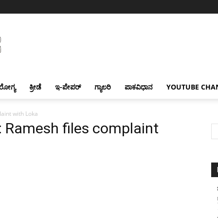
ರೋಗ್ಯ
ಕ್ರೀಡೆ
ಇ-ಪೇಪರ್
ಗ್ಯಾಲರಿ
ಪಾಕವಿಧಾನ
YOUTUBE CHA
aint with Loka
 Ramesh files complaint