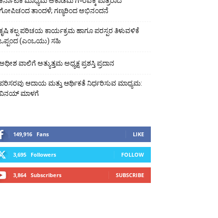
ಕರ್ನಾಟಕ ಮಾಧ್ಯಮ ಅಕಾಡೆಮಿ ಗೌರವಕ್ಕೆ ಪಾತ್ರರಾದ
ಗೋಪಿಚಂದ ತಾಂದಳೆ; ಗಣ್ಯರಿಂದ ಅಭಿನಂದನೆ
ಕೃಷಿ ಕಲ್ಪ ಪರಿಚಯ ಕಾರ್ಯಕ್ರಮ ಹಾಗೂ ಪರಸ್ಪರ ತಿಳುವಳಿಕೆ
ಒಪ್ಪಂದ (ಎಂಒಯು) ಸಹಿ
ಅಧೀಶ ವಾಲಿಗೆ ಅತ್ಯುತ್ತಮ ಅಧ್ಯಕ್ಷ ಪ್ರಶಸ್ತಿ ಪ್ರದಾನ
ಪರಿಸರವು ಆದಾಯ ಮತ್ತು ಆರ್ಥಿಕತೆ ನಿರ್ಧರಿಸುವ ಮಾಧ್ಯಮ:
ವಿನಯ್ ಮಾಳಗೆ
149,916
Fans
LIKE
3,695
Followers
FOLLOW
3,864
Subscribers
SUBSCRIBE