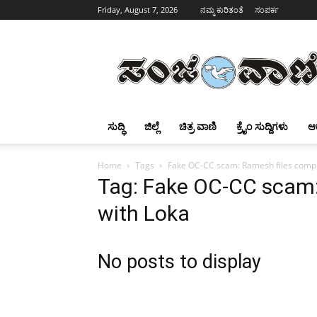
Friday, August 7, 2026
ನಮ್ಮ ಕುರಿತಂತೆ
ಸಂಪರ್ಕ
Sanjevani
ಸುದ್ಧಿ
ಜಿಲ್ಲೆ
ಚಿತ್ರ ವಾಣಿ
ಕ್ರೈಂ ಸುದ್ದಿಗಳು
ಆ
Home
Tags
Fake OC-CC scam: Ramesh files compl
Tag: Fake OC-CC scam:
with Loka
No posts to display