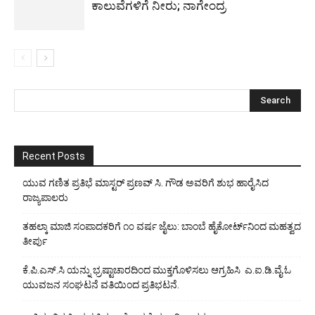
ಕಾಲುವೆಗಳಿಗೆ ನೀರು; ನಾಗೇಂದ್ರ
Recent Posts
ಯುವ ಗಣಿತ ಪ್ರತಿಭೆ ಮಾಸ್ಟರ್ ಪ್ರಣವ್ ಸಿ. ಗೌಡ ಅವರಿಗೆ ಶುಭ ಹಾರೈಸಿದ
ರಾಜ್ಯಪಾಲರು
ತಹಲ್ಕಾ ಮಾಜಿ ಸಂಪಾದಕರಿಗೆ ೧೦ ವರ್ಷ ಜೈಲು: ಬಾಂಬೆ ಹೈಕೋರ್ಟ್‌ನಿಂದ ಮಹತ್ವದ
ತೀರ್ಪು
ಕೆ.ಪಿ.ಎಸ್.ಸಿ ಯನ್ನು ಭ್ರಷ್ಟಾಚಾರದಿಂದ ಮುಕ್ತಗೊಳಿಸಲು ಆಗ್ರಹಿಸಿ ಎ.ಐ.ಡಿ.ವೈ.ಓ
ಯುವಜನ ಸಂಘಟನೆ ವತಿಯಿಂದ ಪ್ರತಿಭಟನೆ.