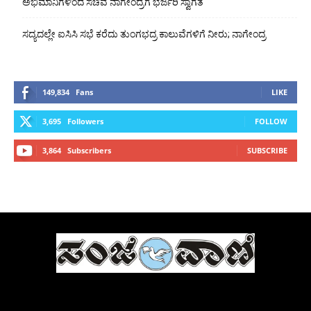
ಅಭಿಮಾನಿಗಳಿಂದ ಸಚಿವ ನಾಗೇಂದ್ರಗೆ ಭರ್ಜರಿ ಸ್ವಾಗತ
ಸದ್ಯದಲ್ಲೇ ಐಸಿಸಿ ಸಭೆ ಕರೆದು ತುಂಗಭದ್ರ ಕಾಲುವೆಗಳಿಗೆ ನೀರು; ನಾಗೇಂದ್ರ
149,834
Fans
LIKE
3,695
Followers
FOLLOW
3,864
Subscribers
SUBSCRIBE