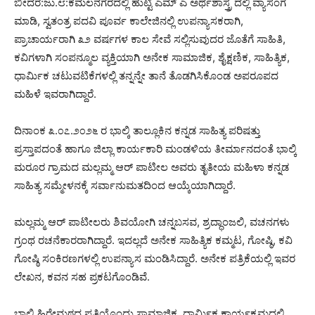
ಬೀದರ:ಜು.೮:ಕಮಲನಗರದಲ್ಲಿ ಹುಟ್ಟಿ ಎಮ್ ಎ ಅರ್ಥಶಾಸ್ತ್ರ ದಲ್ಲಿ ವ್ಯಾಸಂಗ
ಮಾಡಿ, ಸ್ವತಂತ್ರ ಪದವಿ ಪೂರ್ವ ಕಾಲೇಜಿನಲ್ಲಿ ಉಪನ್ಯಾಸಕರಾಗಿ,
ಪ್ರಾಚಾರ್ಯರಾಗಿ ೩೨ ವರ್ಷಗಳ ಕಾಲ ಸೇವೆ ಸಲ್ಲಿಸುವುದರ ಜೊತೆಗೆ ಸಾಹಿತಿ,
ಕವಿಗಳಾಗಿ ಸಂಪನ್ಮೂಲ ವ್ಯಕ್ತಿಯಾಗಿ ಅನೇಕ ಸಾಮಾಜಿಕ, ಶೈಕ್ಷಣಿಕ, ಸಾಹಿತ್ಯಿಕ,
ಧಾರ್ಮಿಕ ಚಟುವಟಿಕೆಗಳಲ್ಲಿ ತನ್ನನ್ನೇ ತಾನೆ ತೊಡಗಿಸಿಕೊಂಡ ಅಪರೂಪದ
ಮಹಿಳೆ ಇವರಾಗಿದ್ದಾರೆ.
ದಿನಾಂಕ ೩.೦೭.೨೦೨೬ ರ ಭಾಲ್ಕಿ ತಾಲ್ಲೂಕಿನ ಕನ್ನಡ ಸಾಹಿತ್ಯ ಪರಿಷತ್ತು
ಪ್ರಸ್ತಾಪದಂತೆ ಹಾಗೂ ಜಿಲ್ಲಾ ಕಾರ್ಯಕಾರಿ ಮಂಡಳಿಯ ತೀರ್ಮಾನದಂತೆ ಭಾಲ್ಕಿ
ಮರೂರ ಗ್ರಾಮದ ಮಲ್ಲಮ್ಮ ಆರ್ ಪಾಟೀಲ ಅವರು ತೃತೀಯ ಮಹಿಳಾ ಕನ್ನಡ
ಸಾಹಿತ್ಯ ಸಮ್ಮೇಳನಕ್ಕೆ ಸರ್ವಾನುಮತದಿಂದ ಆಯ್ಕೆಯಾಗಿದ್ದಾರೆ.
ಮಲ್ಲಮ್ಮ ಆರ್ ಪಾಟೀಲರು ಶಿವಯೋಗಿ ಚನ್ನಬಸವ, ಶ್ರದ್ಧಾಂಜಲಿ, ವಚನಗಳು
ಗ್ರಂಥ ರಚನೆಕಾರರಾಗಿದ್ದಾರೆ. ಇದಲ್ಲದೆ ಅನೇಕ ಸಾಹಿತ್ಯಿಕ ಕಮ್ಮಟ, ಗೋಷ್ಠಿ, ಕವಿ
ಗೋಷ್ಠಿ ಸಂಕಿರಣಗಳಲ್ಲಿ ಉಪನ್ಯಾಸ ಮಂಡಿಸಿದ್ದಾರೆ. ಅನೇಕ ಪತ್ರಿಕೆಯಲ್ಲಿ ಇವರ
ಲೇಖನ, ಕವನ ಸಹ ಪ್ರಕಟಗೊಂಡಿವೆ.
ಭಾಲ್ಕಿ ಹಿರೇಮಠದ ಪ್ರತಿಯೊಂದು ಸಾಮಾಜಿಕ, ಧಾರ್ಮಿಕ ಕಾರ್ಯಕ್ರಮದಲ್ಲಿ