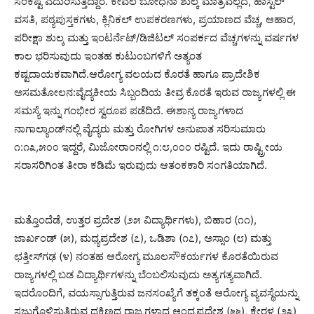
ಸಂಕಷ್ಟ ಎದುರಿಸುತ್ತಿದ್ದಾರೆ. ಕೇವಲ ಬೋಧನಾ ಶುಲ್ಕ ಮಾತ್ರವಲ್ಲದೆ, ಹಾಸ್ಟೆಲ್
ವಸತಿ, ಪಠ್ಯಪುಸ್ತಕಗಳು, ಕ್ಲಿನಿಕಲ್ ಉಪಕರಣಗಳು, ಪ್ರಯಾಣದ ವೆಚ್ಚ, ಆಹಾರ,
ಪರೀಕ್ಷಾ ಶುಲ್ಕ ಮತ್ತು ಇಂಟರ್ನೆಟ್/ಡಿಜಿಟಲ್ ಸಂಪರ್ಕದ ವೆಚ್ಚಗಳನ್ನು ವರ್ಷಗಳ
ಕಾಲ ಭರಿಸುವುದು ಇಂತಹ ಕುಟುಂಬಗಳಿಗೆ ಅತ್ಯಂತ
ಕಷ್ಟದಾಯಕವಾಗಿದೆ.ಆರೋಗ್ಯ ವಲಯದ ಕೊರತೆ ಹಾಗೂ ಪ್ರಾದೇಶಿಕ
ಅಸಮತೋಲನ:ವೈದ್ಯಕೀಯ ಸಿಬ್ಬಂದಿಯ ತೀವ್ರ ಕೊರತೆ ಇರುವ ರಾಜ್ಯಗಳಲ್ಲಿ ಈ
ಸಮಸ್ಯೆ ಇನ್ನು ಗಂಭೀರ ಸ್ವರೂಪ ಪಡೆದಿದೆ. ಈಶಾನ್ಯ ರಾಜ್ಯಗಳಾದ
ನಾಗಾಲ್ಯಾಂಡ್‌ನಲ್ಲಿ ವೈದ್ಯರು ಮತ್ತು ರೋಗಿಗಳ ಅನುಪಾತ ಸರಿಸುಮಾರು
೧:೧೩,೫೦೦ ಇದ್ದರೆ, ಮಿಜೋರಾಂನಲ್ಲಿ ೧:೮,೦೦೦ ರಷ್ಟಿದೆ. ಇದು ರಾಷ್ಟ್ರೀಯ
ಸರಾಸರಿಗಿಂತ ತೀರಾ ಕಡಿಮೆ ಇರುವುದು ಆತಂಕಕಾರಿ ಸಂಗತಿಯಾಗಿದೆ.
ಮತ್ತೊಂದೆಡೆ, ಉತ್ತರ ಪ್ರದೇಶ (೨೫ ವಿದ್ಯಾರ್ಥಿಗಳು), ಬಿಹಾರ (೧೧),
ಜಾರ್ಖಂಡ್ (೫), ಮಧ್ಯಪ್ರದೇಶ (೭), ಒಡಿಶಾ (೧೭), ಅಸ್ಸಾಂ (೮) ಮತ್ತು
ಛತ್ತೀಸ್‌ಗಢ (೪) ನಂತಹ ಆರೋಗ್ಯ ಮೂಲಸೌಕರ್ಯಗಳ ಕೊರತೆಯಿರುವ
ರಾಜ್ಯಗಳಲ್ಲಿ ಬಡ ವಿದ್ಯಾರ್ಥಿಗಳನ್ನು ಬೆಂಬಲಿಸುವುದು ಅತ್ಯಗತ್ಯವಾಗಿದೆ.
ಇದರೊಂದಿಗೆ, ವಯಸ್ಸಾಗುತ್ತಿರುವ ಜನಸಂಖ್ಯೆಗೆ ತಕ್ಕಂತೆ ಆರೋಗ್ಯ ವ್ಯವಸ್ಥೆಯನ್ನು
ಸಜ್ಜುಗೊಳಿಸುತ್ತಿರುವ ದಕ್ಷಿಣದ ರಾಜ್ಯಗಳಾದ ಆಂಧ್ರಪ್ರದೇಶ (೬೬), ಕೇರಳ (೨೩)