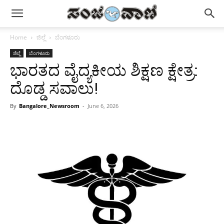
Home
ಜಿಲ್ಲೆ
ಬೆಂಗಳೂರು
ಜಿಲ್ಲೆ
ಬೆಂಗಳೂರು
ಭಾರತದ ವೈದ್ಯಕೀಯ ಶಿಕ್ಷಣ ಕ್ಷೇತ್ರ:
ದೊಡ್ಡ ಸವಾಲು!
By
Bangalore_Newsroom
-
June 6, 2026