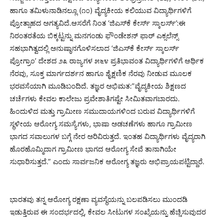
ಹಾಗೂ ತಮಿಳುನಾಡಿನಲ್ಲೂ (೧೦) ವೈದ್ಯಕೀಯ ಕಲಿಯುವ ವಿದ್ಯಾರ್ಥಿಗಳಿಗೆ
ಪ್ರೋತ್ಸಾಹದ ಅಗತ್ಯವಿದೆ.ಆಸರೆಗೆ ನಿಂತ ‘ಜಿಎಸ್‌ಕೆ ಕೇರ್ಸ್ ಸ್ಕಾಲರ್ಸ್’:ಈ
ನಿರಂತರತೆಯ ಬಿಕ್ಕಟ್ಟನ್ನು ಮನಗಂಡು ಫೌಂಡೇಶನ್ ಫಾರ್ ಎಕ್ಸಲೆನ್ಸ್
ಸಹಭಾಗಿತ್ವದಲ್ಲಿ ಅನುಷ್ಠಾನಗೊಳಿಸಲಾದ ‘ಜಿಎಸ್‌ಕೆ ಕೇರ್ಸ್ ಸ್ಕಾಲರ್ಸ್
ಪ್ರೋಗ್ರಾಂ’ ದೇಶದ ೨೩ ರಾಜ್ಯಗಳ ೫೬೪ ಪ್ರತಿಭಾವಂತ ವಿದ್ಯಾರ್ಥಿಗಳಿಗೆ ಆರ್ಥಿಕ
ನೆರವು, ಸೂಕ್ತ ಮಾರ್ಗದರ್ಶನ ಹಾಗೂ ಶೈಕ್ಷಣಿಕ ನೆರವು ನೀಡುವ ಮೂಲಕ
ಭರವಸೆಯಾಗಿ ಮೂಡಿಬಂದಿದೆ. ತಜ್ಞರ ಅಭಿಮತ:”ವೈದ್ಯಕೀಯ ಶಿಕ್ಷಣದ
ಚರ್ಚೆಗಳು ಕೇವಲ ಕಾಲೇಜು ಪ್ರವೇಶಾತಿಗಷ್ಟೇ ಸೀಮಿತವಾಗಬಾರದು.
ಹಿಂದುಳಿದ ಮತ್ತು ಗ್ರಾಮೀಣ ಸಮುದಾಯಗಳಿಂದ ಬರುವ ವಿದ್ಯಾರ್ಥಿಗಳಿಗೆ
ಸ್ಥಳೀಯ ಆರೋಗ್ಯ ಸಮಸ್ಯೆಗಳು, ಭಾಷಾ ಅಡಚಣೆಗಳು ಹಾಗೂ ಗ್ರಾಮೀಣ
ಭಾಗದ ಸವಾಲುಗಳ ಬಗ್ಗೆ ನೇರ ಅರಿವಿರುತ್ತದೆ. ಇಂತಹ ವಿದ್ಯಾರ್ಥಿಗಳು ವೈದ್ಯರಾಗಿ
ಹೊರಹೊಮ್ಮಿದಾಗ ಗ್ರಾಮೀಣ ಭಾಗದ ಆರೋಗ್ಯ ಸೇವೆ ತಾನಾಗಿಯೇ
ಸುಧಾರಿಸುತ್ತದೆ.” ಎಂದು ಸಾರ್ವಜನಿಕ ಆರೋಗ್ಯ ತಜ್ಞರು ಅಭಿಪ್ರಾಯಪಟ್ಟಿದ್ದಾರೆ.
ಭಾರತವು ತನ್ನ ಆರೋಗ್ಯ ರಕ್ಷಣಾ ವ್ಯವಸ್ಥೆಯನ್ನು ಬಲಪಡಿಸಲು ಮುಂದಡಿ
ಇಡುತ್ತಿರುವ ಈ ಸಂದರ್ಭದಲ್ಲಿ, ಕೇವಲ ಸೀಟುಗಳ ಸಂಖ್ಯೆಯನ್ನು ಹೆಚ್ಚಿಸುವುದರ