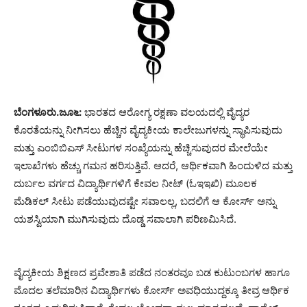
ಬೆಂಗಳೂರು.ಜೂ೬:
ಭಾರತದ ಆರೋಗ್ಯ ರಕ್ಷಣಾ ವಲಯದಲ್ಲಿ ವೈದ್ಯರ
ಕೊರತೆಯನ್ನು ನೀಗಿಸಲು ಹೆಚ್ಚಿನ ವೈದ್ಯಕೀಯ ಕಾಲೇಜುಗಳನ್ನು ಸ್ಥಾಪಿಸುವುದು
ಮತ್ತು ಎಂಬಿಬಿಎಸ್ ಸೀಟುಗಳ ಸಂಖ್ಯೆಯನ್ನು ಹೆಚ್ಚಿಸುವುದರ ಮೇಲೆಯೇ
ಇಲಾಖೆಗಳು ಹೆಚ್ಚು ಗಮನ ಹರಿಸುತ್ತಿವೆ. ಆದರೆ, ಆರ್ಥಿಕವಾಗಿ ಹಿಂದುಳಿದ ಮತ್ತು
ದುರ್ಬಲ ವರ್ಗದ ವಿದ್ಯಾರ್ಥಿಗಳಿಗೆ ಕೇವಲ ನೀಟ್ (ಓಇಇಖಿ) ಮೂಲಕ
ಮೆಡಿಕಲ್ ಸೀಟು ಪಡೆಯುವುದಷ್ಟೇ ಸವಾಲಲ್ಲ, ಬದಲಿಗೆ ಆ ಕೋರ್ಸ್ ಅನ್ನು
ಯಶಸ್ವಿಯಾಗಿ ಮುಗಿಸುವುದು ದೊಡ್ಡ ಸವಾಲಾಗಿ ಪರಿಣಮಿಸಿದೆ.
ವೈದ್ಯಕೀಯ ಶಿಕ್ಷಣದ ಪ್ರವೇಶಾತಿ ಪಡೆದ ನಂತರವೂ ಬಡ ಕುಟುಂಬಗಳ ಹಾಗೂ
ಮೊದಲ ತಲೆಮಾರಿನ ವಿದ್ಯಾರ್ಥಿಗಳು ಕೋರ್ಸ್ ಅವಧಿಯುದ್ದಕ್ಕೂ ತೀವ್ರ ಆರ್ಥಿಕ