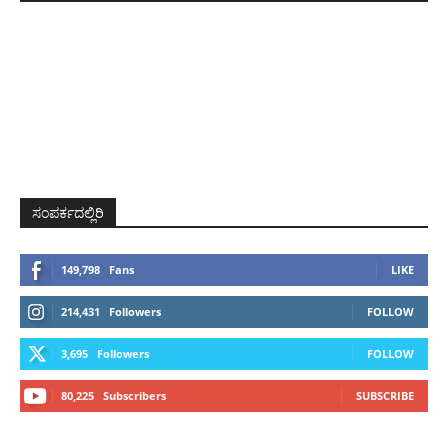
ಸಂಪರ್ಕದಲ್ಲಿರಿ
149,798
Fans
LIKE
214,431
Followers
FOLLOW
3,695
Followers
FOLLOW
80,225
Subscribers
SUBSCRIBE