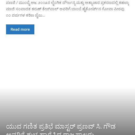
ಪಣಜಿ / ಮುಂಬೈ ಅ೬: ೨೦೧೩ರ ಲೈಂಗಿಕ ದೌರ್ಜನ್ಯ ಮತ್ತು ಅತ್ಯಾಚಾರ ಪ್ರಕರಣದಲ್ಲಿ ತಹಲ್ಕಾ
ಮಾಜಿ ಸಂಪಾದಕ ತರುಣ್ ತೇಜ್‌ಪಾಲ್ ಅವರಿಗೆ ಬಾಂಬೆ ಹೈಕೋರ್ಟ್‌ನ ಗೋವಾ ಪೀಠವು
೧೦ ವರ್ಷಗಳ ಕಠಿಣ ಜೈಲು...
Read more
ಯುವ ಗಣಿತ ಪ್ರತಿಭೆ ಮಾಸ್ಟರ್ ಪ್ರಣವ್ ಸಿ. ಗೌಡ
ಅವರಿಗೆ ಶುಭ ಹಾರೈಸಿದ ರಾಜ್ಯಪಾಲರು