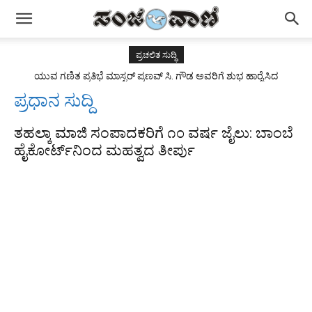
ಪ್ರಚಲಿತ ಸುದ್ಧಿ
ಯುವ ಗಣಿತ ಪ್ರತಿಭೆ ಮಾಸ್ಟರ್ ಪ್ರಣವ್ ಸಿ. ಗೌಡ ಅವರಿಗೆ ಶುಭ ಹಾರೈಸಿದ
ರಾಜ್ಯಪಾಲರು
ಪ್ರಧಾನ ಸುದ್ದಿ
ತಹಲ್ಕಾ ಮಾಜಿ ಸಂಪಾದಕರಿಗೆ ೧೦ ವರ್ಷ ಜೈಲು: ಬಾಂಬೆ
ಹೈಕೋರ್ಟ್‌ನಿಂದ ಮಹತ್ವದ ತೀರ್ಪು