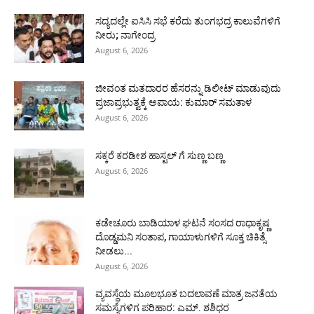
ಸದ್ಯದಲ್ಲೇ ಐಸಿಸಿ ಸಭೆ ಕರೆದು ತುಂಗಭದ್ರ ಕಾಲುವೆಗಳಿಗೆ
ನೀರು; ನಾಗೇಂದ್ರ
August 6, 2026
ಜೀವಂತ ಮತದಾರರ ಹೆಸರನ್ನು ಡಿಲೀಟ್ ಮಾಡುವುದು
ಪ್ರಜಾಪ್ರಭುತ್ವಕ್ಕೆ ಅಪಾಯ: ಕುಮಾರ್ ಸಮತಾಳ
August 6, 2026
ಸಕ್ಕರೆ ಕರಡೀಶ ಹಾಸ್ಟಲ್ ಗೆ ಸುಣ್ಣ ಬಣ್ಣ
August 6, 2026
ಕಡೇಚೂರು ಬಾಡಿಯಾಳ ಘಟನೆ ಸಂಸದ ರಾಧಾಕೃಷ್ಣ
ದೊಡ್ಡಮನಿ ಸಂತಾಪ, ಗಾಯಾಳುಗಳಿಗೆ ಸೂಕ್ತ ಚಿಕಿತ್ಸೆ
ನೀಡಲು...
August 6, 2026
ವ್ಯವಸ್ಥೆಯ ಮೂಲಭೂತ ಬದಲಾವಣೆ ಮಾತ್ರ ಜನತೆಯ
ಸಮಸ್ಯೆಗಳಿಗ ಪರಿಹಾರ: ಎಮ್. ಶಶಿಧರ