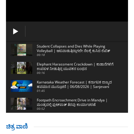
Student Collapses and Dies While Playing
Volleyball | ಆಟವಾಡುತ್ತಿದ್ದಾಗಲೇ ನೆಲಕ್ಕೆ ಕುಸಿದ ಲಿಖಿತ್
ಅಮೀನ್
00:18
Elephant Harassment Crackdown | ಕಾಡಾನೆಗಳಿಗೆ
ಉಪಟಳ ನೀಡುತ್ತಿದ್ದ ಯುವಕನ ಬಂಧನ
00:16
Karnataka Weather Forecast | ಕರ್ನಾಟಕ ರಾಜ್ಯದ
ಹವಮಾನ ಮುನ್ಸೂಚನೆ | 06/08/2026 | Sanjevani
News
01:45
Footpath Encroachment Drive in Mandya |
ಮಂಡ್ಯದಲ್ಲಿ ಫುಟ್‌ಪಾತ್ ತೆರವು ಕಾರ್ಯಾಚರಣೆ
00:52
Youth Congress Pastes Anti-Modi Stickers |
ಬಿಜೆಪಿ ಬ್ಯಾನರ್‌ಗಳ ಮೇಲೆ ಮೋದಿ ವಿರುದ್ಧದ ಸ್ಟಿಕ್ಕರ್
ಚಿತ್ರ ವಾಣಿ
02:42