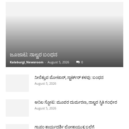
ಜೂಜಾಟ: ನಾಲ್ವರ ಬಂಧನ
Kalaburgi_Newsroom
-
August 5, 2026
0
ನೀರೆತ್ತುವ ಮೋಟಾರ್, ಸ್ಟಾರ್ಟ್‍ರ್ ಕಳವು: ಬಂಧನ
August 5, 2026
ಅನಿಲ ಸ್ಫೋಟ: ಮೂವರ ದುರ್ಮರಣ, ನಾಲ್ವರ ಸ್ಥಿತಿ ಗಂಭೀರ
August 5, 2026
ಗ್ರಾಪಂ ಕಾರ್ಯದರ್ಶಿ ಲೋಕಾಯುಕ್ತ ಬಲೆಗೆ