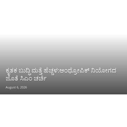
ಕೃತಕ ಬುದ್ಧಿ ಮತ್ತೆ ಹೆಚ್ಚಳ:ಆಂಥ್ರೋಪಿಕ್ ನಿಯೋಗದ
ಜೊತೆ ಸಿಎಂ ಚರ್ಚೆ
August 6, 2026