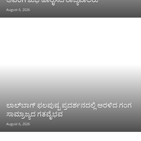
August 6, 2026
ಲಾಲ್‌ಬಾಗ್ ಫಲಪುಷ್ಪ ಪ್ರದರ್ಶನದಲ್ಲಿ ಅರಳಿದ ಗಂಗ
ಸಾಮ್ರಾಜ್ಯದ ಗತವೈಭವ
August 6, 2026