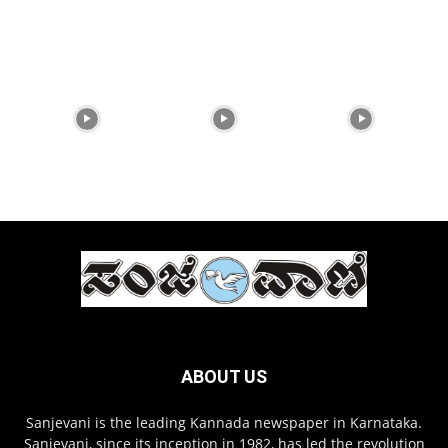
ABOUT US
Sanjevani is the leading Kannada newspaper in Karnataka.
Sanjevani, since its inception in 1982, has led the revolution