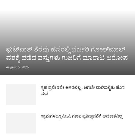
ಫುಟ್‌ಪಾತ್ ತೆರವು ಹೆಸರಲ್ಲಿ ಭರ್ಜರಿ ಗೋಲ್‌ಮಾಲ್
ವಶಕ್ಕೆ ಪಡೆದ ವಸ್ತುಗಳು ಗುಜರಿಗೆ ಮಾರಾಟ ಆರೋಪ
August 6, 2026
ಗೃಹ ಪ್ರವೇಶವೇ ಆಗಿರಲಿಲ್ಲ.. ಆಗಲೇ ವಾಲಿಬಿಟ್ಟಿತು ಹೊಸ
ಮನೆ
ಗ್ರಾಮಗಳಲ್ಲೂ ಪಿಒಪಿ ಗಣಪ ಪ್ರತಿಷ್ಠಾಪನೆಗೆ ಅವಕಾಶವಿಲ್ಲ