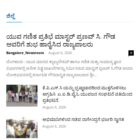
ಬೆಂಗಳೂರು
ಮಂಗಳೂರು
ಹುಬ್ಬಳ್ಳಿ
ಕಲಬುರಗಿ
ಬಳ್ಳಾರಿ
ಜಿಲ್ಲೆ
ರಾಯಚೂರು
ಮೈಸೂರು
ತುಮಕೂರು
ಶಿವಮೊಗ್ಗ
ವಿಜಯಪುರ
ಯಾದ್ಗೀರ್
ಬೀದರ್
More
ಯುವ ಗಣಿತ ಪ್ರತಿಭೆ ಮಾಸ್ಟರ್ ಪ್ರಣವ್ ಸಿ. ಗೌಡ
ಅವರಿಗೆ ಶುಭ ಹಾರೈಸಿದ ರಾಜ್ಯಪಾಲರು
Bangalore_Newsroom
-
August 6, 2026
0
ಬೆಂಗಳೂರು : ಯುವ ಮಾನವ ಕ್ಯಾಲ್ಕುಲೇಟರ್ ಹಾಗೂ ಗಣಿತ ಮತ್ತು ಸಾಮಾನ್ಯ ಜ್ಞಾನ
ವಿಭಾಗಗಳಲ್ಲಿ ಅನೇಕ ವಿಶ್ವ ದಾಖಲೆಗಳನ್ನು ನಿರ್ಮಿಸಿರುವ ಮಾಸ್ಟರ್ ಪ್ರಣವ್ ಸಿ.ಗೌಡ ಅವರು
ಲೋಕಭವನದಲ್ಲಿ ಕರ್ನಾಟಕ ಗೌರವಾನ್ವಿತ ರಾಜ್ಯಪಾಲರಾದ ಶ್ರೀ...
ಕೆ.ಪಿ.ಎಸ್.ಸಿ ಯನ್ನು ಭ್ರಷ್ಟಾಚಾರದಿಂದ ಮುಕ್ತಗೊಳಿಸಲು
ಆಗ್ರಹಿಸಿ ಎ.ಐ.ಡಿ.ವೈ.ಓ ಯುವಜನ ಸಂಘಟನೆ ವತಿಯಿಂದ
ಪ್ರತಿಭಟನೆ.
August 6, 2026
ಅಭಿಮಾನಿಗಳಿಂದ ಸಚಿವ ನಾಗೇಂದ್ರಗೆ ಭರ್ಜರಿ ಸ್ವಾಗತ
August 6, 2026