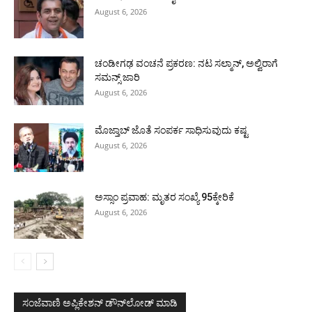
August 6, 2026
ಚಂಡೀಗಢ ವಂಚನೆ ಪ್ರಕರಣ: ನಟ ಸಲ್ಮಾನ್, ಅಲ್ವಿರಾಗೆ
ಸಮನ್ಸ್ ಜಾರಿ
August 6, 2026
ಮೊಜ್ತಾಬ್ ಜೊತೆ ಸಂಪರ್ಕ ಸಾಧಿಸುವುದು ಕಷ್ಟ
August 6, 2026
ಅಸ್ಸಾಂ ಪ್ರವಾಹ: ಮೃತರ ಸಂಖ್ಯೆ 95ಕ್ಕೇರಿಕೆ
August 6, 2026
ಸಂಜೆವಾಣಿ ಅಪ್ಲಿಕೇಶನ್ ಡೌನ್‌ಲೋಡ್ ಮಾಡಿ