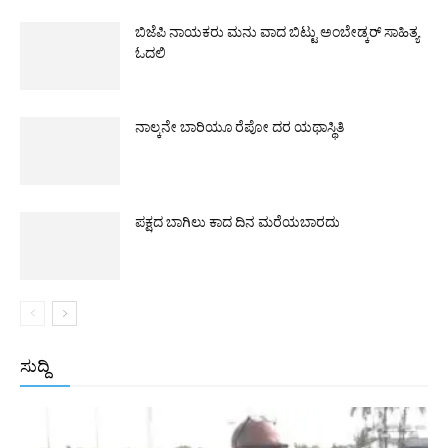
ಬಿಜೆಪಿ ನಾಯಕರು ಮನು ವಾದ ಬಿಟ್ಟು ಅಂಬೇಡ್ಕರ್ ಸಾಹಿತ್ಯ
ಓದಲಿ
ನಾಲ್ಕನೇ ಬಾರಿಯೂ ರೆಪೋ ದರ ಯಥಾಸ್ಥಿತಿ
ಪಕ್ಷದ ಬಾಗಿಲು ಕಾದ ದಿನ ಮರೆಯಬಾರದು
ಸುದ್ದಿ
All
ಅಂತರಾಷ್ಟ್ರೀಯ
ರಾಷ್ಟ್ರೀಯ
ರಾಜ್ಯ
More