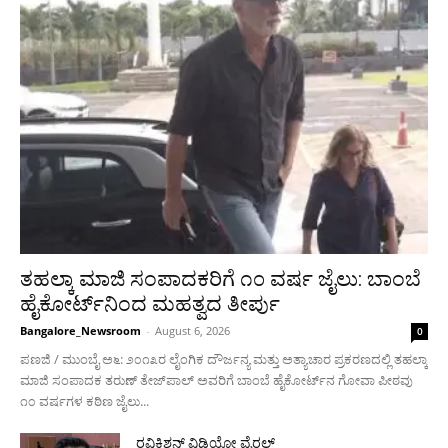
ತಹಲ್ಕಾ ಮಾಜಿ ಸಂಪಾದಕರಿಗೆ ೧೦ ವರ್ಷ ಜೈಲು: ಬಾಂಬೆ
ಹೈಕೋರ್ಟ್‌ನಿಂದ ಮಹತ್ವದ ತೀರ್ಪು
Bangalore_Newsroom
-
August 6, 2026
0
ಪಣಜಿ / ಮುಂಬೈ ಅ೬: ೨೦೧೩ರ ಲೈಂಗಿಕ ದೌರ್ಜನ್ಯ ಮತ್ತು ಅತ್ಯಾಚಾರ ಪ್ರಕರಣದಲ್ಲಿ ತಹಲ್ಕಾ
ಮಾಜಿ ಸಂಪಾದಕ ತರುಣ್ ತೇಜ್‌ಪಾಲ್ ಅವರಿಗೆ ಬಾಂಬೆ ಹೈಕೋರ್ಟ್‌ನ ಗೋವಾ ಪೀಠವು
೧೦ ವರ್ಷಗಳ ಕಠಿಣ ಜೈಲು...
ರವಿಕಿಶನ್ ವಿಡಿಯೋ ವೈರಲ್