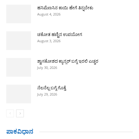
ಹಸಿಮೆಣಸಿನ ಕಾಯಿ ಹೇಗೆ ತಿನ್ನಬೇಕು
August 4, 2026
ಚಕೋತ ಹಣ್ಣಿನ ಉಪಯೋಗ
August 3, 2026
ಶ್ವಾಸಕೋಶದ ಕ್ಯಾನ್ಸರ್ ಬಗ್ಗೆ ಇರಲಿ ಎಚ್ಚರ
July 30, 2026
ನೆಲನೆಲ್ಲ ಬಗ್ಗೆ ಗೊತ್ತೆ
July 29, 2026
ಪಾಕವಿಧಾನ