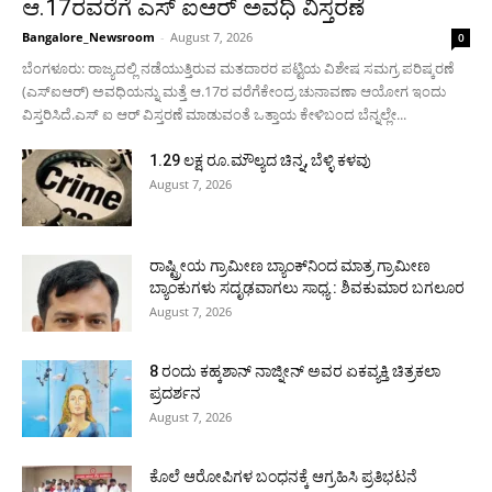
ಆ.17ರವರೆಗೆ ಎಸ್ ಐಆರ್ ಅವಧಿ ವಿಸ್ತರಣೆ
Bangalore_Newsroom
-
August 7, 2026
0
ಬೆಂಗಳೂರು: ರಾಜ್ಯದಲ್ಲಿ ನಡೆಯುತ್ತಿರುವ ಮತದಾರರ ಪಟ್ಟಿಯ ವಿಶೇಷ ಸಮಗ್ರ ಪರಿಷ್ಕರಣೆ
(ಎಸ್ಐಆರ್) ಅವಧಿಯನ್ನು ಮತ್ತೆ ಆ.17ರ ವರೆಗೆಕೇಂದ್ರ ಚುನಾವಣಾ ಆಯೋಗ ಇಂದು
ವಿಸ್ತರಿಸಿದೆ.ಎಸ್ ಐ ಆರ್ ವಿಸ್ತರಣೆ ಮಾಡುವಂತೆ ಒತ್ತಾಯ ಕೇಳಿಬಂದ ಬೆನ್ನಲ್ಲೇ...
1.29 ಲಕ್ಷ ರೂ.ಮೌಲ್ಯದ ಚಿನ್ನ, ಬೆಳ್ಳಿ ಕಳವು
August 7, 2026
ರಾಷ್ಟ್ರೀಯ ಗ್ರಾಮೀಣ ಬ್ಯಾಂಕ್‍ನಿಂದ ಮಾತ್ರ ಗ್ರಾಮೀಣ
ಬ್ಯಾಂಕುಗಳು ಸದೃಢವಾಗಲು ಸಾಧ್ಯ : ಶಿವಕುಮಾರ ಬಗಲೂರ
August 7, 2026
8 ರಂದು ಕಹ್ಕಶಾನ್ ನಾಜ್ನೀನ್ ಅವರ ಏಕವ್ಯಕ್ತಿ ಚಿತ್ರಕಲಾ
ಪ್ರದರ್ಶನ
August 7, 2026
ಕೊಲೆ ಆರೋಪಿಗಳ ಬಂಧನಕ್ಕೆ ಆಗ್ರಹಿಸಿ ಪ್ರತಿಭಟನೆ