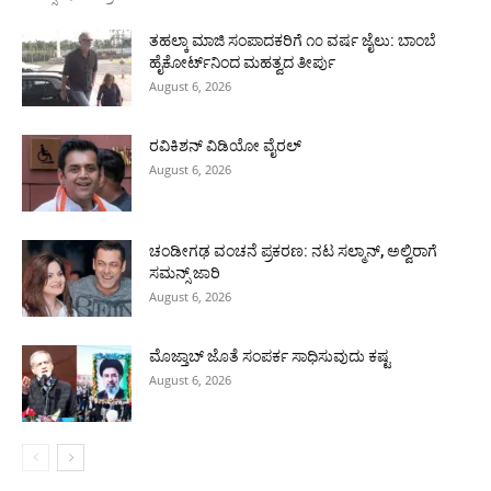
ತಹಲ್ಕಾ ಮಾಜಿ ಸಂಪಾದಕರಿಗೆ ೧೦ ವರ್ಷ ಜೈಲು: ಬಾಂಬೆ
ಹೈಕೋರ್ಟ್‌ನಿಂದ ಮಹತ್ವದ ತೀರ್ಪು
August 6, 2026
ರವಿಕಿಶನ್ ವಿಡಿಯೋ ವೈರಲ್
August 6, 2026
ಚಂಡೀಗಢ ವಂಚನೆ ಪ್ರಕರಣ: ನಟ ಸಲ್ಮಾನ್, ಅಲ್ವಿರಾಗೆ
ಸಮನ್ಸ್ ಜಾರಿ
August 6, 2026
ಮೊಜ್ತಾಬ್ ಜೊತೆ ಸಂಪರ್ಕ ಸಾಧಿಸುವುದು ಕಷ್ಟ
August 6, 2026