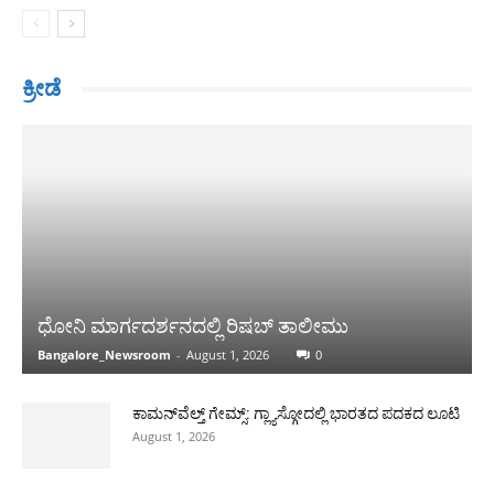
ಕ್ರೀಡೆ
ಧೋನಿ ಮಾರ್ಗದರ್ಶನದಲ್ಲಿ ರಿಷಬ್ ತಾಲೀಮು
Bangalore_Newsroom
-
August 1, 2026
0
ಕಾಮನ್‌ವೆಲ್ತ್ ಗೇಮ್ಸ್: ಗ್ಲ್ಯಾಸ್ಗೋದಲ್ಲಿ ಭಾರತದ ಪದಕದ ಲೂಟಿ
August 1, 2026