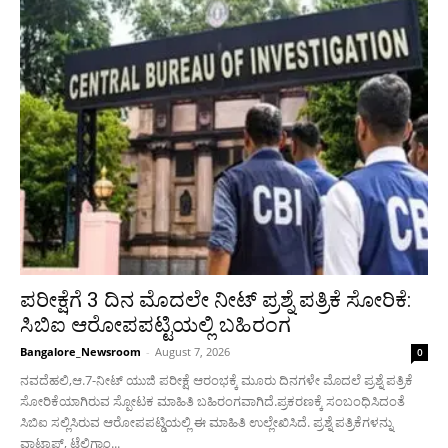
ಪರೀಕ್ಷೆಗೆ 3 ದಿನ ಮೊದಲೇ ನೀಟ್ ಪ್ರಶ್ನೆ ಪತ್ರಿಕೆ ಸೋರಿಕೆ:
ಸಿಬಿಐ ಆರೋಪಪಟ್ಟಿಯಲ್ಲಿ ಬಹಿರಂಗ
Bangalore_Newsroom
-
August 7, 2026
0
ನವದೆಹಲಿ,ಆ.7-ನೀಟ್ ಯುಜಿ ಪರೀಕ್ಷೆ ಆರಂಭಕ್ಕೆ ಮೂರು ದಿನಗಳೇ ಮೊದಲೆ‌ ಪ್ರಶ್ನೆ ಪತ್ರಿಕೆ
ಸೋರಿಕೆಯಾಗಿರುವ ಸ್ಪೋಟಕ ಮಾಹಿತಿ ಬಹಿರಂಗವಾಗಿದೆ.ಪ್ರಕರಣಕ್ಕೆ ಸಂಬಂಧಿಸಿದಂತೆ
ಸಿಬಿಐ ಸಲ್ಲಿಸಿರುವ ಆರೋಪಪಟ್ಡಿಯಲ್ಲಿ ಈ ಮಾಹಿತಿ ಉಲ್ಲೇಖಿಸಿದೆ. ಪ್ರಶ್ನೆ ಪತ್ರಿಕೆಗಳನ್ನು
ವಾಟ್ಸಾಪ್, ಟೆಲಿಗ್ರಾಂ...