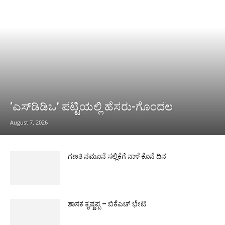
‘ಎಸ್‌ಡಿಡಿಒ’ ಪಟ್ಟಿಯಲ್ಲಿ ಹೆಸರು-ಗೊಂದಲ
August 7, 2026
ಗಣತಿ ನಮೂನೆ ಸಲ್ಲಿಕೆಗೆ ನಾಳೆ ಕೊನೆ ದಿನ
ಶಾಸಕ ಕೃಷ್ಣಪ್ಪ – ಬಿಕೆಎಚ್ ಭೇಟಿ