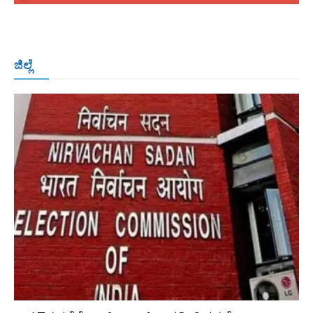
ಬೆಂಗಳೂರು
ಮಂಗಳೂರು
ಹುಬ್ಬಳ್ಳಿ
ಕಲಬುರಗಿ
ಬಳ್ಳಾರಿ
ಜಿಲ್ಲೆ
ರಾಯಚೂರು
ಮೈಸೂರು
ತುಮಕೂರು
ಶಿವಮೊಗ್ಗ
ವಿಜಯಪುರ
ಯಾದ್ಗೀರ್
ಬೀದರ್
More