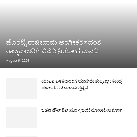
ಹೊರಟ್ಟಿ ರಾಜೀನಾಮೆ ಅಂಗೀಕರಿಸದಂತೆ
ರಾಜ್ಯಪಾಲರಿಗೆ ಬಿಜೆಪಿ ನಿಯೋಗ ಮನವಿ
August 9, 2026
ಯುಪಿಐ ಬಳಕೆದಾರರಿಗೆ ಯಾವುದೇ ಶುಲ್ಕವಿಲ್ಲ ; ಕೇಂದ್ರ
ಹಣಕಾಸು ಸಚಿವಾಲಯ ಸ್ಪಷ್ಟನೆ
ಬಿಡದಿ ಟೌನ್ ಶಿಪ್:ದೋಸ್ತಿ ಜಂಟಿ ಹೋರಾಟ:ಅಶೋಕ್