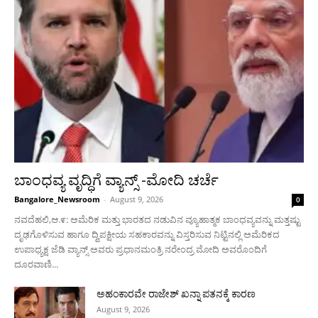
ಬಾಂಧವ್ಯ ವೃದ್ಧಿಗೆ ವ್ಯಾನ್ಸ್ -ಮೋದಿ ಚರ್ಚೆ
Bangalore_Newsroom
-
August 9, 2026
0
ನವದೆಹಲಿ,ಆ.೯: ಅಮೆರಿಕ ಮತ್ತು ಭಾರತದ ನಡುವಿನ ವ್ಯೂಹಾತ್ಮಕ ಬಾಂಧವ್ಯವನ್ನು ಮತ್ತಷ್ಟು
ದೃಢಗೊಳಿಸುವ ಹಾಗೂ ದ್ವಿಪಕ್ಷೀಯ ಸಹಕಾರವನ್ನು ವಿಸ್ತರಿಸುವ ನಿಟ್ಟಿನಲ್ಲಿ ಅಮೆರಿಕದ
ಉಪಾಧ್ಯಕ್ಷ ಜೆಡಿ ವ್ಯಾನ್ಸ್ ಅವರು ಪ್ರಧಾನಮಂತ್ರಿ ನರೇಂದ್ರ ಮೋದಿ ಅವರೊಂದಿಗೆ
ದೂರವಾಣಿ...
ಅಹಂಕಾರವೇ ರಾಜೇಶ್ ಖನ್ನಾ ಪತನಕ್ಕೆ ಕಾರಣ
August 9, 2026