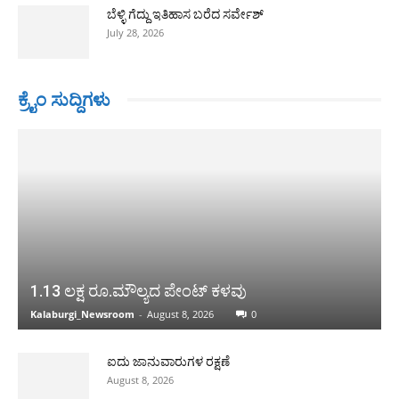
ಬೆಳ್ಳಿ ಗೆದ್ದು ಇತಿಹಾಸ ಬರೆದ ಸರ್ವೇಶ್
July 28, 2026
ಕ್ರೈಂ ಸುದ್ದಿಗಳು
1.13 ಲಕ್ಷ ರೂ.ಮೌಲ್ಯದ ಪೇಂಟ್ ಕಳವು
Kalaburgi_Newsroom
-
August 8, 2026
0
ಐದು ಜಾನುವಾರುಗಳ ರಕ್ಷಣೆ
August 8, 2026