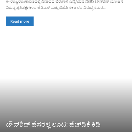
೯- ರಾಜ್ಯ ರಾಜಕಾರಣದಲ್ಲಿ ವಿವಾದದ ಬಿರುಗಾಳಿ ಎಬ್ಬಿಸಿರುವ ಬಿಡದಿ ಟೌನ್‌ಶಿಪ್ ಯೋಜನೆ
ವಿರುದ್ಧ ಪ್ರತಿಪಕ್ಷಗಳಾದ ಜೆಡಿಎಸ್ ಮತ್ತು ಬಿಜೆಪಿ ಸರ್ಕಾರದ ವಿರುದ್ಧ ಸಮರ...
Read more
ಟೌನ್‌ಶಿಪ್ ಹೆಸರಲ್ಲಿ ಲೂಟಿ: ಹೆಚ್‌ಡಿಕೆ ಕಿಡಿ