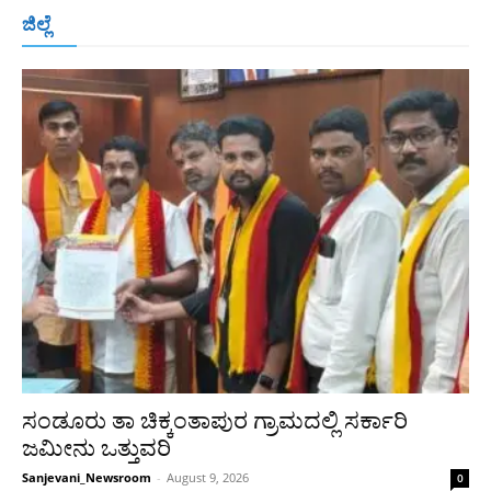
ಬೆಂಗಳೂರು
ಮಂಗಳೂರು
ಹುಬ್ಬಳ್ಳಿ
ಕಲಬುರಗಿ
ಬಳ್ಳಾರಿ
ಜಿಲ್ಲೆ
ರಾಯಚೂರು
ಮೈಸೂರು
ತುಮಕೂರು
ಶಿವಮೊಗ್ಗ
ವಿಜಯಪುರ
ಯಾದ್ಗೀರ್
ಬೀದರ್
More
ಸಂಡೂರು ತಾ ಚಿಕ್ಕಂತಾಪುರ ಗ್ರಾಮದಲ್ಲಿ ಸರ್ಕಾರಿ
ಜಮೀನು ಒತ್ತುವರಿ
Sanjevani_Newsroom
-
August 9, 2026
0