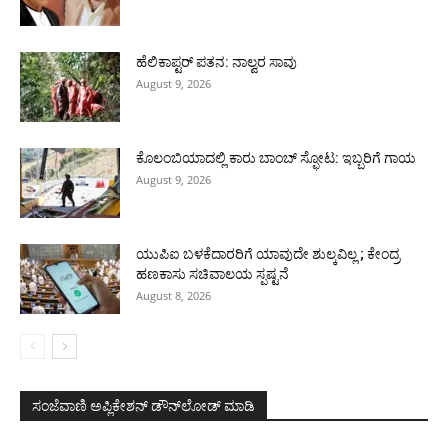
ಹೆಲಿಕಾಪ್ಟರ್ ಪತನ: ನಾಲ್ವರ ಸಾವು
August 9, 2026
ಕೊಲಂಬಿಯಾದಲ್ಲಿ ಕಾರು ಬಾಂಬ್ ಸ್ಫೋಟ: ಇಬ್ಬರಿಗೆ ಗಾಯ
August 9, 2026
ಯುಪಿಐ ಬಳಕೆದಾರರಿಗೆ ಯಾವುದೇ ಶುಲ್ಕವಿಲ್ಲ ; ಕೇಂದ್ರ
ಹಣಕಾಸು ಸಚಿವಾಲಯ ಸ್ಪಷ್ಟನೆ
August 8, 2026
ಸಂಜೆವಾಣಿ ಅಪ್ಲಿಕೇಶನ್ ಡೌನ್‌ಲೋಡ್ ಮಾಡಿ