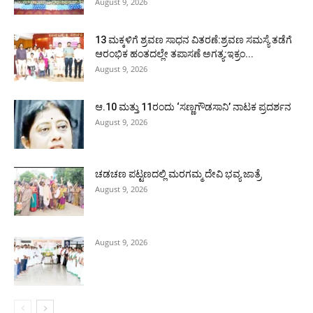
August 9, 2026
13 ಮಕ್ಕಳಿಗೆ ಶ್ರವಣ ಸಾಧನ ವಿತರಣೆ:ಶ್ರವಣ ಸಮಸ್ಯೆ ತಡೆಗೆ
ಆರಂಭಿಕ ಹಂತದಲ್ಲೇ ತಪಾಸಣೆ ಅಗತ್ಯ:ಇಕ್ರಂ...
August 9, 2026
ಆ.10 ಮತ್ತು 11ರಂದು ‘ಸಣ್ಣಗೌಡಸಾನಿ’ ನಾಟಕ ಪ್ರದರ್ಶನ
August 9, 2026
ಚಡಚಣ ಪಟ್ಟಣದಲ್ಲಿ ಮರಗಮ್ಮ ದೇವಿ ಭವ್ಯ ಜಾತ್ರೆ
August 9, 2026
August 9, 2026