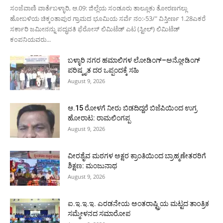
ಸಂಜೆವಾಣಿ ವಾರ್ತೆಬಳ್ಳಾರಿ, ಆ.09: ಜಿಲ್ಲೆಯ ಸಂಡೂರು ತಾಲ್ಲೂಕು ತೋರಣಗಲ್ಲು
ಹೋಬಳಿಯ ಚಿಕ್ಕಂತಾಪುರ ಗ್ರಾಮದ ಭೂಮಿಯ ಸರ್ವೆ ನಂ:-53/" ವಿಸ್ತೀರ್ಣ 1.28ಎಕರೆ
ಸರ್ಕಾರಿ ಜಮೀನನ್ನು ಪದ್ಧವತಿ ಫೆರೋಸ್ ಲಿಮಿಟೆಡ್ ಎಟ (ಸ್ಟೀಲ್) ಲಿಮಿಟೆಡ್
ಕಂಪನಿಯವರು...
ಬಳ್ಳಾರಿ ನಗರ ಹಮಾಲಿಗಳ ಲೋಡಿಂಗ್–ಅನ್ಲೋಡಿಂಗ್
ಪರಿಷ್ಕೃತ ದರ ಒಪ್ಪಂದಕ್ಕೆ ಸಹಿ
August 9, 2026
ಆ.15 ರೋಳಗೆ ನೀರು ಬಿಡದಿದ್ದರೆ ಬಿಜೆಪಿಯಿಂದ ಉಗ್ರ
ಹೋರಾಟ: ರಾಮಲಿಂಗಪ್ಪ
August 9, 2026
ವೀರಶೈವ ಮಠಗಳ ಅಕ್ಷರ ಕ್ರಾಂತಿಯಿಂದ ಬ್ರಾಹ್ಮಣೇತರರಿಗೆ
ಶಿಕ್ಷಣ: ಮಂಜುನಾಥ
August 9, 2026
ಐ.ಇ.ಇ.ಇ. ಎರಡನೇಯ ಅಂತರಾಷ್ಟ್ರಿಯ ಮಟ್ಟದ ತಾಂತ್ರಿಕ
ಸಮ್ಮೇಳನದ ಸಮಾರೋಪ