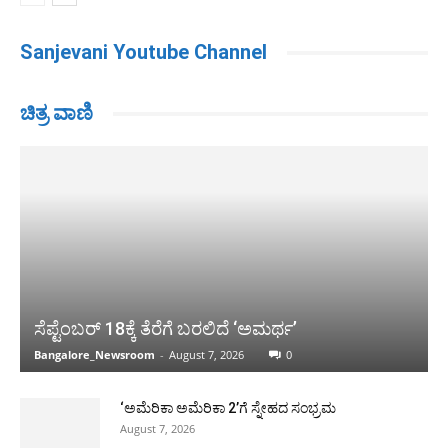
Sanjevani Youtube Channel
ಚಿತ್ರ ವಾಣಿ
ಸೆಪ್ಟೆಂಬರ್ 18ಕ್ಕೆ ತೆರೆಗೆ ಬರಲಿದೆ ‘ಅಮರ್ಥ’
Bangalore_Newsroom
-
August 7, 2026
0
‘ಅಮೆರಿಕಾ ಅಮೆರಿಕಾ 2’ಗೆ ಸ್ನೇಹದ ಸಂಭ್ರಮ
August 7, 2026