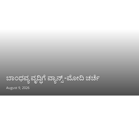
ಬಾಂಧವ್ಯ ವೃದ್ಧಿಗೆ ವ್ಯಾನ್ಸ್ -ಮೋದಿ ಚರ್ಚೆ
August 9, 2026