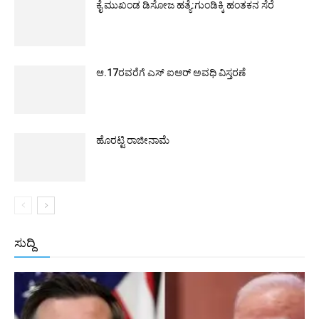
ಕೈ ಮುಖಂಡ ಡಿಸೋಜ ಹತ್ಯೆ:ಗುಂಡಿಕ್ಕಿ ಹಂತಕನ ಸೆರೆ
ಆ.17ರವರೆಗೆ ಎಸ್ ಐಆರ್ ಅವಧಿ ವಿಸ್ತರಣೆ
ಹೊರಟ್ಟಿ ರಾಜೀನಾಮೆ
ಸುದ್ದಿ
All
ಅಂತರಾಷ್ಟ್ರೀಯ
ರಾಷ್ಟ್ರೀಯ
ರಾಜ್ಯ
More