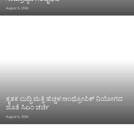
August 6, 2026
ಕೃತಕ ಬುದ್ಧಿ ಮತ್ತೆ ಹೆಚ್ಚಳ:ಆಂಥ್ರೋಪಿಕ್ ನಿಯೋಗದ
ಜೊತೆ ಸಿಎಂ ಚರ್ಚೆ
August 6, 2026