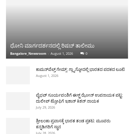
ಧೋನಿ ಮಾರ್ಗದರ್ಶನದಲ್ಲಿ ರಿಷಬ್ ತಾಲೀಮು
Bangalore_Newsroom
-
August 1, 2026
0
ಕಾಮನ್‌ವೆಲ್ತ್ ಗೇಮ್ಸ್: ಗ್ಲ್ಯಾಸ್ಗೋದಲ್ಲಿ ಭಾರತದ ಪದಕದ ಲೂಟಿ
August 1, 2026
ವೈಭವ್ ಸೂರ್ಯವಂಶಿಗೆ ಈಸ್ಟ್ ಝೋನ್ ಉಪನಾಯಕ ಪಟ್ಟ:
ದುಲೀಪ್ ಟ್ರೋಫಿಗೆ ಇಶಾನ್ ಕಿಶನ್ ನಾಯಕ
July 29, 2026
ಶ್ರೀಲಂಕಾ ಪ್ರವಾಸಕ್ಕೆ ಭಾರತ ತಂಡ ಪ್ರಕಟ: ಮೂವರು
ಕನ್ನಡಿಗರಿಗೆ ಸ್ಥಾನ
July 28, 2026