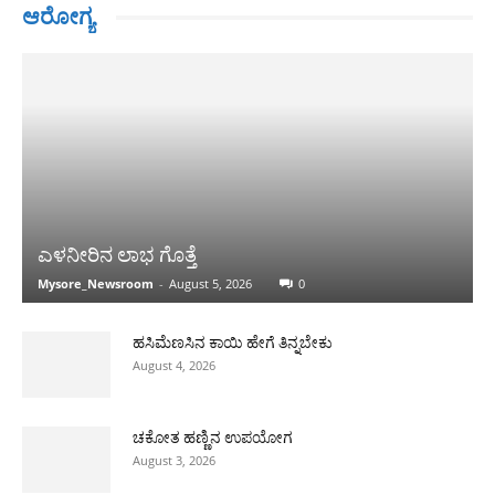
ಆರೋಗ್ಯ
ಎಳನೀರಿನ ಲಾಭ ಗೊತ್ತೆ
Mysore_Newsroom
-
August 5, 2026
0
ಹಸಿಮೆಣಸಿನ ಕಾಯಿ ಹೇಗೆ ತಿನ್ನಬೇಕು
August 4, 2026
ಚಕೋತ ಹಣ್ಣಿನ ಉಪಯೋಗ
August 3, 2026