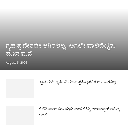
ಗೃಹ ಪ್ರವೇಶವೇ ಆಗಿರಲಿಲ್ಲ.. ಆಗಲೇ ವಾಲಿಬಿಟ್ಟಿತು
ಹೊಸ ಮನೆ
August 6, 2026
ಗ್ರಾಮಗಳಲ್ಲೂ ಪಿಒಪಿ ಗಣಪ ಪ್ರತಿಷ್ಠಾಪನೆಗೆ ಅವಕಾಶವಿಲ್ಲ
ಬಿಜೆಪಿ ನಾಯಕರು ಮನು ವಾದ ಬಿಟ್ಟು ಅಂಬೇಡ್ಕರ್ ಸಾಹಿತ್ಯ
ಓದಲಿ