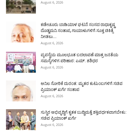
August 6, 2026
ಕಡೇಚೂರು ಬಾಡಿಯಾಳ ಘಟನೆ ಸಂಸದ ರಾಧಾಕೃಷ್ಣ
ದೊಡ್ಡಮನಿ ಸಂತಾಪ, ಗಾಯಾಳುಗಳಿಗೆ ಸೂಕ್ತ ಚಿಕಿತ್ಸೆ
ನೀಡಲು...
August 6, 2026
ವ್ಯವಸ್ಥೆಯ ಮೂಲಭೂತ ಬದಲಾವಣೆ ಮಾತ್ರ ಜನತೆಯ
ಸಮಸ್ಯೆಗಳಿಗ ಪರಿಹಾರ: ಎಮ್. ಶಶಿಧರ
August 6, 2026
ಅನಿಲ ಸೋರಿಕೆ ದುರಂತ: ಮೃತರ ಕುಟುಂಬಗಳಿಗೆ ಸಚಿವ
ಪ್ರಿಯಾಂಕ್ ಖರ್ಗೆ ಸಂತಾಪ
August 6, 2026
ಸುಸ್ಥಿರ ಅಭಿವೃದ್ಧಿಗೆ ಕೃತಕ ಬುದ್ಧಿಮತ್ತೆ ಶಕ್ತಿವರ್ಧಕವಾಗಬೇಕು:
ಸಚಿವ ಪ್ರಿಯಾಂಕ್ ಖರ್ಗೆ
August 6, 2026