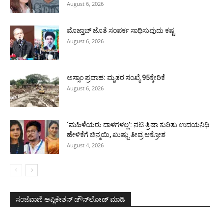
August 6, 2026
ಮೊಜ್ತಾಬ್ ಜೊತೆ ಸಂಪರ್ಕ ಸಾಧಿಸುವುದು ಕಷ್ಟ
August 6, 2026
ಅಸ್ಸಾಂ ಪ್ರವಾಹ: ಮೃತರ ಸಂಖ್ಯೆ 95ಕ್ಕೇರಿಕೆ
August 6, 2026
‘ಮಹಿಳೆಯರು ದಾಳಗಳಲ್ಲ’: ನಟಿ ತ್ರಿಷಾ ಕುರಿತು ಉದಯನಿಧಿ
ಹೇಳಿಕೆಗೆ ಚಿನ್ಮಯಿ, ಖುಷ್ಬು ತೀವ್ರ ಆಕ್ರೋಶ
August 4, 2026
ಸಂಜೆವಾಣಿ ಅಪ್ಲಿಕೇಶನ್ ಡೌನ್‌ಲೋಡ್ ಮಾಡಿ