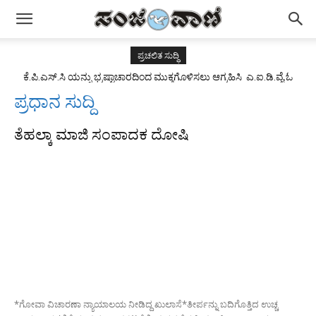
ಪ್ರಚಲಿತ ಸುದ್ಧಿ
ಕೆ.ಪಿ.ಎಸ್.ಸಿ ಯನ್ನು ಭ್ರಷ್ಟಾಚಾರದಿಂದ ಮುಕ್ತಗೊಳಿಸಲು ಆಗ್ರಹಿಸಿ ಎ.ಐ.ಡಿ.ವೈ.ಓ
ಯುವಜನ ಸಂಘಟನೆ ವತಿಯಿಂದ ಪ್ರತಿಭಟನೆ.
ಪ್ರಧಾನ ಸುದ್ದಿ
ತೆಹಲ್ಕಾ ಮಾಜಿ ಸಂಪಾದಕ ದೋಷಿ
*ಗೋವಾ ವಿಚಾರಣಾ ನ್ಯಾಯಾಲಯ ನೀಡಿದ್ದ ಖುಲಾಸೆ*ತೀರ್ಪನ್ನು ಬದಿಗೊತ್ತಿದ ಉಚ್ಚ