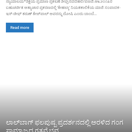
ನ್ಯಾಯಾಲಯ*ಶಿಕ್ಷೆಯ ಪ್ರಮಾಣ ಪ್ರಕಟಣೆ ಶೀಘ್ರನವದೆಹಲಿ/ಪಣಜಿ.ಆ೬:೨೦೧೩ರ
ಬಹುಚರ್ಚಿತ ಅತ್ಯಾಚಾರ ಪ್ರಕರಣದಲ್ಲಿ ‘ತೇಹಲ್ಕಾ’ ನಿಯತಕಾಲಿಕೆಯ ಮಾಜಿ ಸಂಪಾದಕ-
ಇನ್-ಚೀಫ್ ತರುಣ್ ತೇಜ್‌ಪಾಲ್ ಅವರನ್ನು ದೋಷಿ ಎಂದು ಬಾಂಬೆ...
Read more
ಲಾಲ್‌ಬಾಗ್ ಫಲಪುಷ್ಪ ಪ್ರದರ್ಶನದಲ್ಲಿ ಅರಳಿದ ಗಂಗ
ಸಾಮ್ರಾಜ್ಯದ ಗತವೈಭವ