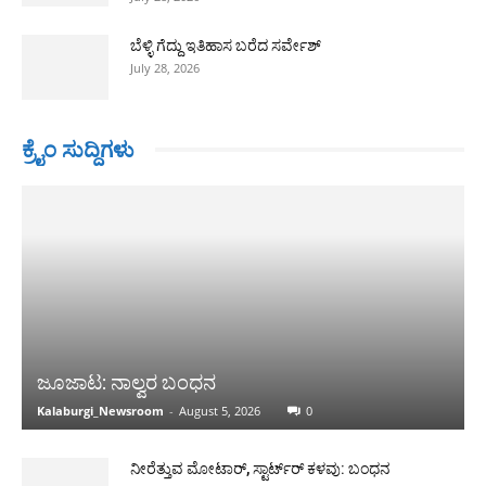
ಬೆಳ್ಳಿ ಗೆದ್ದು ಇತಿಹಾಸ ಬರೆದ ಸರ್ವೇಶ್
July 28, 2026
ಕ್ರೈಂ ಸುದ್ದಿಗಳು
ಜೂಜಾಟ: ನಾಲ್ವರ ಬಂಧನ
Kalaburgi_Newsroom
-
August 5, 2026
0
ನೀರೆತ್ತುವ ಮೋಟಾರ್, ಸ್ಟಾರ್ಟ್‍ರ್ ಕಳವು: ಬಂಧನ