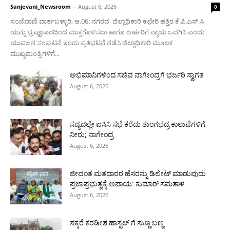
Sanjevani_Newsroom
-
August 6, 2026
0
ಸಂಜೆವಾಣಿ ವಾರ್ತಬಳ್ಳಾರಿ, ಆ.06: ನಗರದ ಜಿಲ್ಲಾಧಿಕಾರಿ ಕಛೇರಿ ಹತ್ತಿರ ಕೆ.ಪಿ.ಎಸ್.ಸಿ
ಯನ್ನು ಭ್ರಷ್ಟಾಚಾರದಿಂದ ಮುಕ್ತಗೊಳಿಸಲು ಹಾಗೂ ಅರ್ಹರಿಗೆ ನ್ಯಾಯ ಒದಗಿಸಿ ಎಂದು
ಯುವಜನ ಸಂಘಟನೆ ಇಂದು ಪ್ರತಿಭಟನೆ ನಡೆಸಿ ಜಿಲ್ಲಾಧಿಕಾರಿ ಮೂಲಕ
ಮುಖ್ಯಮಂತ್ರಿಗಳಿಗೆ...
ಅಭಿಮಾನಿಗಳಿಂದ ಸಚಿವ ನಾಗೇಂದ್ರಗೆ ಭರ್ಜರಿ ಸ್ವಾಗತ
August 6, 2026
ಸದ್ಯದಲ್ಲೇ ಐಸಿಸಿ ಸಭೆ ಕರೆದು ತುಂಗಭದ್ರ ಕಾಲುವೆಗಳಿಗೆ
ನೀರು; ನಾಗೇಂದ್ರ
August 6, 2026
ಜೀವಂತ ಮತದಾರರ ಹೆಸರನ್ನು ಡಿಲೀಟ್ ಮಾಡುವುದು
ಪ್ರಜಾಪ್ರಭುತ್ವಕ್ಕೆ ಅಪಾಯ: ಕುಮಾರ್ ಸಮತಾಳ
August 6, 2026
ಸಕ್ಕರೆ ಕರಡೀಶ ಹಾಸ್ಟಲ್ ಗೆ ಸುಣ್ಣ ಬಣ್ಣ