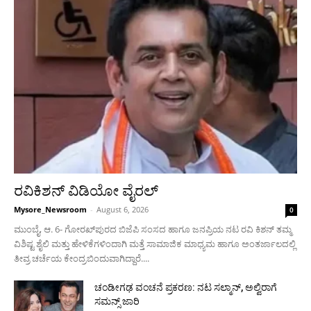
ರವಿಕಿಶನ್ ವಿಡಿಯೋ ವೈರಲ್
Mysore_Newsroom
-
August 6, 2026
0
ಮುಂಬೈ, ಆ. 6- ಗೋರಖ್‍ಪುರದ ಬಿಜೆಪಿ ಸಂಸದ ಹಾಗೂ ಜನಪ್ರಿಯ ನಟ ರವಿ ಕಿಶನ್ ತಮ್ಮ
ವಿಶಿಷ್ಟ ಶೈಲಿ ಮತ್ತು ಹೇಳಿಕೆಗಳಿಂದಾಗಿ ಮತ್ತೆ ಸಾಮಾಜಿಕ ಮಾಧ್ಯಮ ಹಾಗೂ ಅಂತರ್ಜಾಲದಲ್ಲಿ
ತೀವ್ರ ಚರ್ಚೆಯ ಕೇಂದ್ರಬಿಂದುವಾಗಿದ್ದಾರೆ....
ಚಂಡೀಗಢ ವಂಚನೆ ಪ್ರಕರಣ: ನಟ ಸಲ್ಮಾನ್, ಅಲ್ವಿರಾಗೆ
ಸಮನ್ಸ್ ಜಾರಿ