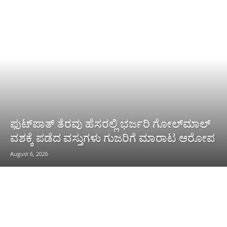
ಫುಟ್‌ಪಾತ್ ತೆರವು ಹೆಸರಲ್ಲಿ ಭರ್ಜರಿ ಗೋಲ್‌ಮಾಲ್
ವಶಕ್ಕೆ ಪಡೆದ ವಸ್ತುಗಳು ಗುಜರಿಗೆ ಮಾರಾಟ ಆರೋಪ
August 6, 2026