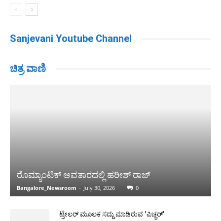
Sanjevani Youtube Channel
ಚಿತ್ರ ವಾಣಿ
ರೊಮ್ಯಾಂಟಿಕ್ ಅವತಾರದಲ್ಲಿ ಹರೀಶ್ ರಾಜ್
Bangalore_Newsroom
-
July 30, 2026
0
ಟ್ರೇಲರ್ ಮೂಲಕ ಸದ್ದು ಮಾಡಿರುವ ‘ಪಿಚ್ಚರ್’