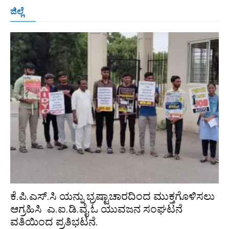
ಬೆಂಗಳೂರು
ಮಂಗಳೂರು
ಹುಬ್ಬಳ್ಳಿ
ಕಲಬುರಗಿ
ಬಳ್ಳಾರಿ
ಜಿಲ್ಲೆ
ರಾಯಚೂರು
ಮೈಸೂರು
ತುಮಕೂರು
ಶಿವಮೊಗ್ಗ
ವಿಜಯಪುರ
ಯಾದ್ಗೀರ್
ಬೀದರ್
More
ಕೆ.ಪಿ.ಎಸ್.ಸಿ ಯನ್ನು ಭ್ರಷ್ಟಾಚಾರದಿಂದ ಮುಕ್ತಗೊಳಿಸಲು
ಆಗ್ರಹಿಸಿ ಎ.ಐ.ಡಿ.ವೈ.ಓ ಯುವಜನ ಸಂಘಟನೆ
ವತಿಯಿಂದ ಪ್ರತಿಭಟನೆ.