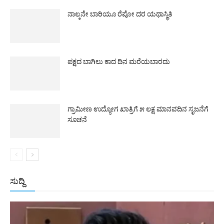
ನಾಲ್ಕನೇ ಬಾರಿಯೂ ರೆಪೋ ದರ ಯಥಾಸ್ಥಿತಿ
ಪಕ್ಷದ ಬಾಗಿಲು ಕಾದ ದಿನ ಮರೆಯಬಾರದು
ಗ್ರಾಮೀಣ ಉದ್ಯೋಗ ಖಾತ್ರಿಗೆ ೫ ಲಕ್ಷ ಮಾನವದಿನ ಸೃಜನೆಗೆ
ಸೂಚನೆ
ಸುದ್ದಿ
All
ಅಂತರಾಷ್ಟ್ರೀಯ
ರಾಷ್ಟ್ರೀಯ
ರಾಜ್ಯ
More