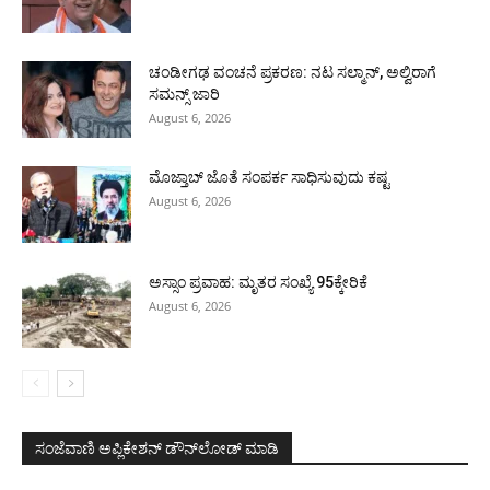
ಚಂಡೀಗಢ ವಂಚನೆ ಪ್ರಕರಣ: ನಟ ಸಲ್ಮಾನ್, ಅಲ್ವಿರಾಗೆ
ಸಮನ್ಸ್ ಜಾರಿ
August 6, 2026
ಮೊಜ್ತಾಬ್ ಜೊತೆ ಸಂಪರ್ಕ ಸಾಧಿಸುವುದು ಕಷ್ಟ
August 6, 2026
ಅಸ್ಸಾಂ ಪ್ರವಾಹ: ಮೃತರ ಸಂಖ್ಯೆ 95ಕ್ಕೇರಿಕೆ
August 6, 2026
ಸಂಜೆವಾಣಿ ಅಪ್ಲಿಕೇಶನ್ ಡೌನ್‌ಲೋಡ್ ಮಾಡಿ