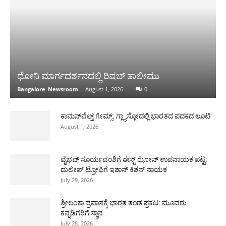
ಧೋನಿ ಮಾರ್ಗದರ್ಶನದಲ್ಲಿ ರಿಷಬ್ ತಾಲೀಮು
Bangalore_Newsroom
-
August 1, 2026
0
ಕಾಮನ್‌ವೆಲ್ತ್ ಗೇಮ್ಸ್: ಗ್ಲ್ಯಾಸ್ಗೋದಲ್ಲಿ ಭಾರತದ ಪದಕದ ಲೂಟಿ
August 1, 2026
ವೈಭವ್ ಸೂರ್ಯವಂಶಿಗೆ ಈಸ್ಟ್ ಝೋನ್ ಉಪನಾಯಕ ಪಟ್ಟ:
ದುಲೀಪ್ ಟ್ರೋಫಿಗೆ ಇಶಾನ್ ಕಿಶನ್ ನಾಯಕ
July 29, 2026
ಶ್ರೀಲಂಕಾ ಪ್ರವಾಸಕ್ಕೆ ಭಾರತ ತಂಡ ಪ್ರಕಟ: ಮೂವರು
ಕನ್ನಡಿಗರಿಗೆ ಸ್ಥಾನ
July 28, 2026