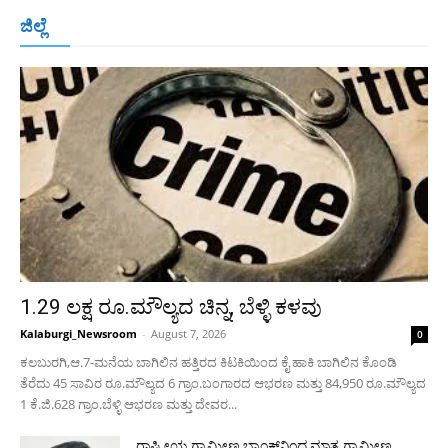
ಬೆಂಗಳೂರು
ಮಂಗಳೂರು
ಹುಬ್ಬಳ್ಳಿ
ಕಲಬುರಗಿ
ಬಳ್ಳಾರಿ
ಜಿಲ್ಲೆ
ರಾಯಚೂರು
ಮೈಸೂರು
ತುಮಕೂರು
ಶಿವಮೊಗ್ಗ
ವಿಜಯಪುರ
ಯಾದ್ಗೀರ್
ಬೀದರ್
More
1.29 ಲಕ್ಷ ರೂ.ಮೌಲ್ಯದ ಚಿನ್ನ, ಬೆಳ್ಳಿ ಕಳವು
Kalaburgi_Newsroom
-
August 7, 2026
0
ಕಲಬುರಗಿ,ಆ.7-ಮನೆಯ ಬಾಗಿಲಿನ ಹತ್ತಿರದ ಕಿಟಕಿಯಿಂದ ಕೈ ಹಾಕಿ ಬಾಗಿಲಿನ ಕೊಂಡಿ
ತೆರೆದು 45 ಸಾವಿರ ರೂ.ಮೌಲ್ಯದ 6 ಗ್ರಾಂ.ಬಂಗಾರದ ಆಭರಣ ಮತ್ತು 84,950 ರೂ.ಮೌಲ್ಯದ
1 ಕೆ.ಜಿ.628 ಗ್ರಾಂ.ಬೆಳ್ಳಿ ಆಭರಣ ಮತ್ತು ದೇವರ...
ರಾಷ್ಟ್ರೀಯ ಗ್ರಾಮೀಣ ಬ್ಯಾಂಕ್‍ನಿಂದ ಮಾತ್ರ ಗ್ರಾಮೀಣ