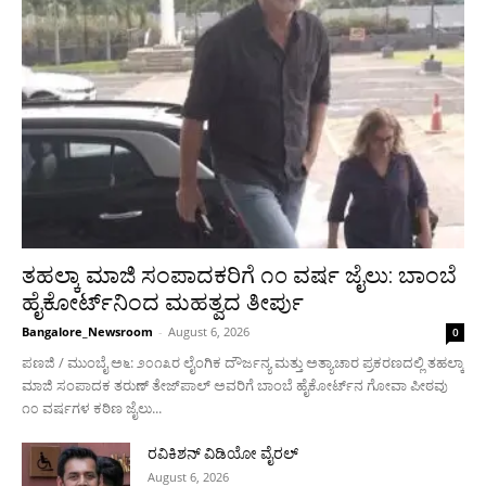
ತಹಲ್ಕಾ ಮಾಜಿ ಸಂಪಾದಕರಿಗೆ ೧೦ ವರ್ಷ ಜೈಲು: ಬಾಂಬೆ
ಹೈಕೋರ್ಟ್‌ನಿಂದ ಮಹತ್ವದ ತೀರ್ಪು
Bangalore_Newsroom
-
August 6, 2026
0
ಪಣಜಿ / ಮುಂಬೈ ಅ೬: ೨೦೧೩ರ ಲೈಂಗಿಕ ದೌರ್ಜನ್ಯ ಮತ್ತು ಅತ್ಯಾಚಾರ ಪ್ರಕರಣದಲ್ಲಿ ತಹಲ್ಕಾ
ಮಾಜಿ ಸಂಪಾದಕ ತರುಣ್ ತೇಜ್‌ಪಾಲ್ ಅವರಿಗೆ ಬಾಂಬೆ ಹೈಕೋರ್ಟ್‌ನ ಗೋವಾ ಪೀಠವು
೧೦ ವರ್ಷಗಳ ಕಠಿಣ ಜೈಲು...
ರವಿಕಿಶನ್ ವಿಡಿಯೋ ವೈರಲ್
August 6, 2026