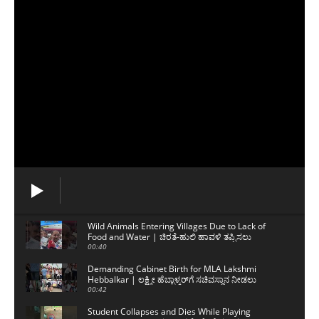
Wild Animals Entering Villages Due to Lack of
Food and Water | ಚಿರತೆ-ಹುಲಿ ಹಾವಳಿ ತಪ್ಪಿಸಲು
ಸಾಧ್ಯವಿಲ್ಲ
00:40
Demanding Cabinet Birth for MLA Lakshmi
Hebbalkar | ಲಕ್ಷ್ಮೀ ಹೆಬ್ಬಾಳ್ಕರ್‌ಗೆ ಸಚಿವಸ್ಥಾನ ನೀಡಲು
ಒತ್ತಾಯ
00:42
Student Collapses and Dies While Playing