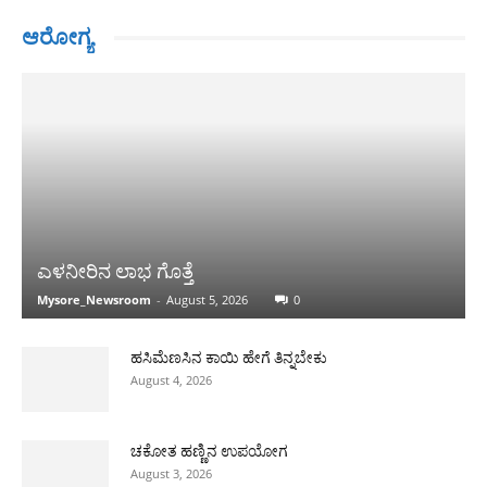
ಆರೋಗ್ಯ
ಎಳನೀರಿನ ಲಾಭ ಗೊತ್ತೆ
Mysore_Newsroom
-
August 5, 2026
0
ಹಸಿಮೆಣಸಿನ ಕಾಯಿ ಹೇಗೆ ತಿನ್ನಬೇಕು
August 4, 2026
ಚಕೋತ ಹಣ್ಣಿನ ಉಪಯೋಗ
August 3, 2026