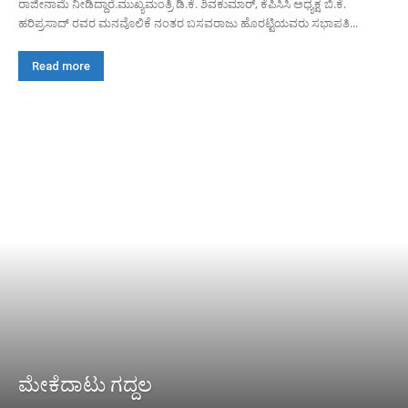
ರಾಜೀನಾಮೆ ನೀಡಿದ್ದಾರೆ.ಮುಖ್ಯಮಂತ್ರಿ ಡಿ.ಕೆ. ಶಿವಕುಮಾರ್, ಕೆಪಿಸಿಸಿ ಅಧ್ಯಕ್ಷ ಬಿ.ಕೆ.
ಹರಿಪ್ರಸಾದ್ ರವರ ಮನವೊಲಿಕೆ ನಂತರ ಬಸವರಾಜು ಹೊರಟ್ಟಿಯವರು ಸಭಾಪತಿ...
Read more
ಮೇಕೆದಾಟು ಗದ್ದಲ