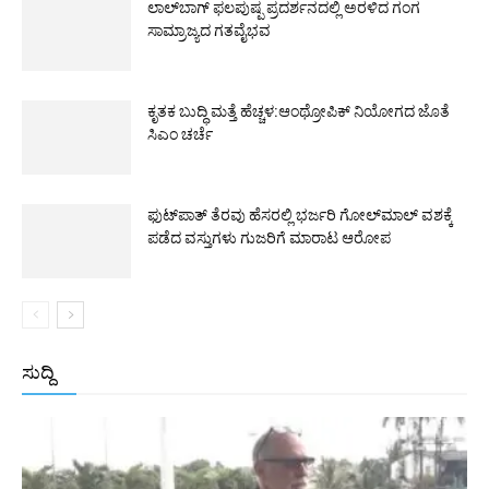
ಲಾಲ್‌ಬಾಗ್ ಫಲಪುಷ್ಪ ಪ್ರದರ್ಶನದಲ್ಲಿ ಅರಳಿದ ಗಂಗ
ಸಾಮ್ರಾಜ್ಯದ ಗತವೈಭವ
ಕೃತಕ ಬುದ್ಧಿ ಮತ್ತೆ ಹೆಚ್ಚಳ:ಆಂಥ್ರೋಪಿಕ್ ನಿಯೋಗದ ಜೊತೆ
ಸಿಎಂ ಚರ್ಚೆ
ಫುಟ್‌ಪಾತ್ ತೆರವು ಹೆಸರಲ್ಲಿ ಭರ್ಜರಿ ಗೋಲ್‌ಮಾಲ್ ವಶಕ್ಕೆ
ಪಡೆದ ವಸ್ತುಗಳು ಗುಜರಿಗೆ ಮಾರಾಟ ಆರೋಪ
ಸುದ್ದಿ
All
ಅಂತರಾಷ್ಟ್ರೀಯ
ರಾಷ್ಟ್ರೀಯ
ರಾಜ್ಯ
More