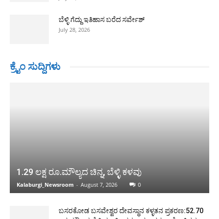
ಬೆಳ್ಳಿ ಗೆದ್ದು ಇತಿಹಾಸ ಬರೆದ ಸರ್ವೇಶ್
July 28, 2026
ಕ್ರೈಂ ಸುದ್ದಿಗಳು
1.29 ಲಕ್ಷ ರೂ.ಮೌಲ್ಯದ ಚಿನ್ನ, ಬೆಳ್ಳಿ ಕಳವು
Kalaburgi_Newsroom
-
August 7, 2026
0
ಬಸರಕೋಡ ಬಸವೇಶ್ವರ ದೇವಸ್ಥಾನ ಕಳ್ಳತನ ಪ್ರಕರಣ:52.70