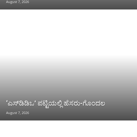
August 7, 2026
‘ಎಸ್‌ಡಿಡಿಒ’ ಪಟ್ಟಿಯಲ್ಲಿ ಹೆಸರು-ಗೊಂದಲ
August 7, 2026