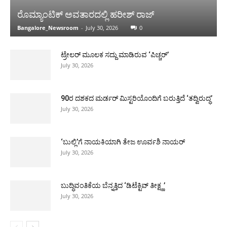
Demand Cabinet Berth for MLA Ramesh |
ರೊಮ್ಯಾಂಟಿಕ್ ಅವತಾರದಲ್ಲಿ ಹರೀಶ್ ರಾಜ್
ಕಾಂಗ್ರೆಸ್‌ ಜಿಲ್ಲಾಧ್ಯಕ್ಷರ ವಿರುದ್ಧ ತಿರುಗಿಬಿದ್ದ ಕೈ ಪಡೆ
00:54
Bangalore_Newsroom
-
July 30, 2026
0
Substandard Midday Meal Served | ಕಳಪೆ
ಬಿಸಿಊಟ ವಿತರಣೆ ಕಂಡು ಆಡಳಿತದ ವಿರುದ್ಧ
ಟ್ರೇಲರ್ ಮೂಲಕ ಸದ್ದು ಮಾಡಿರುವ ‘ಪಿಚ್ಚರ್’
ಕೆಂಡಾಮಂಡಲವಾದ ಪೋಷಕರು
00:30
July 30, 2026
90ರ ದಶಕದ ಮರ್ಡರ್ ಮಿಸ್ಟರಿಯೊಂದಿಗೆ ಬರುತ್ತಿದೆ ‘ತದ್ವಿರುದ್ಧ’
July 30, 2026
‘ಬುಲ್ಲಿ’ಗೆ ನಾಯಕಿಯಾಗಿ ತೇಜ ಊರ್ವಶಿ ನಾಯರ್
July 30, 2026
ಬುದ್ಧಿವಂತಿಕೆಯ ಬೆನ್ನತ್ತಿದ ‘ಡಿಟೆಕ್ಟಿವ್ ತೀಕ್ಷ್ಣ’
July 30, 2026