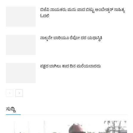
ಬಿಜೆಪಿ ನಾಯಕರು ಮನು ವಾದ ಬಿಟ್ಟು ಅಂಬೇಡ್ಕರ್ ಸಾಹಿತ್ಯ
ಓದಲಿ
ನಾಲ್ಕನೇ ಬಾರಿಯೂ ರೆಪೋ ದರ ಯಥಾಸ್ಥಿತಿ
ಪಕ್ಷದ ಬಾಗಿಲು ಕಾದ ದಿನ ಮರೆಯಬಾರದು
ಸುದ್ದಿ
All
ಅಂತರಾಷ್ಟ್ರೀಯ
ರಾಷ್ಟ್ರೀಯ
ರಾಜ್ಯ
More