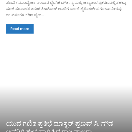
ಪಣಜಿ / ಮುಂಬೈ ಅ೬: ೨೦೧೩ರ ಲೈಂಗಿಕ ದೌರ್ಜನ್ಯ ಮತ್ತು ಅತ್ಯಾಚಾರ ಪ್ರಕರಣದಲ್ಲಿ ತಹಲ್ಕಾ
ಮಾಜಿ ಸಂಪಾದಕ ತರುಣ್ ತೇಜ್‌ಪಾಲ್ ಅವರಿಗೆ ಬಾಂಬೆ ಹೈಕೋರ್ಟ್‌ನ ಗೋವಾ ಪೀಠವು
೧೦ ವರ್ಷಗಳ ಕಠಿಣ ಜೈಲು...
Read more
ಯುವ ಗಣಿತ ಪ್ರತಿಭೆ ಮಾಸ್ಟರ್ ಪ್ರಣವ್ ಸಿ. ಗೌಡ
ಅವರಿಗೆ ಶುಭ ಹಾರೈಸಿದ ರಾಜ್ಯಪಾಲರು