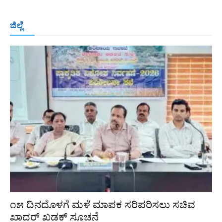
ಬೆಂಗಳೂರು
ಮಂಗಳೂರು
ಹುಬ್ಬಳ್ಳಿ
ಕಲಬುರಗಿ
ಬಳ್ಳಾರಿ
ಜಿಲ್ಲೆ
ರಾಯಚೂರು
ಮೈಸೂರು
ತುಮಕೂರು
ಶಿವಮೊಗ್ಗ
ವಿಜಯಪುರ
ಯಾದ್ಗೀರ್
ಬೀದರ್
More
೧೫ ದಿನದೊಳಗೆ ಮಳೆ ಮಾಪಕ ಸರಿಪರಿಸಲು ಸಚಿವ
ಖಾದರ್ ಖಡಕ್ ಸೂಚನೆ