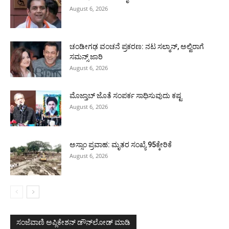
August 6, 2026
ಚಂಡೀಗಢ ವಂಚನೆ ಪ್ರಕರಣ: ನಟ ಸಲ್ಮಾನ್, ಅಲ್ವಿರಾಗೆ
ಸಮನ್ಸ್ ಜಾರಿ
August 6, 2026
ಮೊಜ್ತಾಬ್ ಜೊತೆ ಸಂಪರ್ಕ ಸಾಧಿಸುವುದು ಕಷ್ಟ
August 6, 2026
ಅಸ್ಸಾಂ ಪ್ರವಾಹ: ಮೃತರ ಸಂಖ್ಯೆ 95ಕ್ಕೇರಿಕೆ
August 6, 2026
ಸಂಜೆವಾಣಿ ಅಪ್ಲಿಕೇಶನ್ ಡೌನ್‌ಲೋಡ್ ಮಾಡಿ