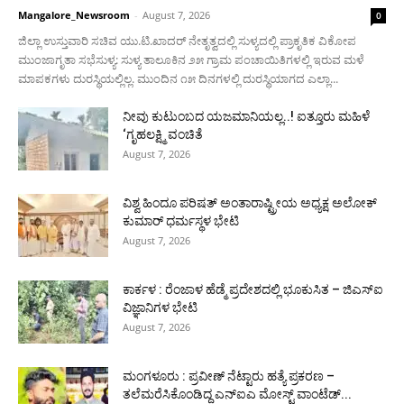
Mangalore_Newsroom
-
August 7, 2026
0
ಜಿಲ್ಲಾ ಉಸ್ತುವಾರಿ ಸಚಿವ ಯು.ಟಿ.ಖಾದರ್ ನೇತೃತ್ವದಲ್ಲಿ ಸುಳ್ಯದಲ್ಲಿ ಪ್ರಾಕೃತಿಕ ವಿಕೋಪ
ಮುಂಜಾಗೃತಾ ಸಭೆಸುಳ್ಯ: ಸುಳ್ಯ ತಾಲೂಕಿನ ೨೫ ಗ್ರಾಮ ಪಂಚಾಯಿತಿಗಳಲ್ಲಿ ಇರುವ ಮಳೆ
ಮಾಪಕಗಳು ದುರಸ್ಥಿಯಲ್ಲಿಲ್ಲ. ಮುಂದಿನ ೧೫ ದಿನಗಳಲ್ಲಿ ದುರಸ್ಥಿಯಾಗದ ಎಲ್ಲಾ...
ನೀವು ಕುಟುಂಬದ ಯಜಮಾನಿಯಲ್ಲ..! ಐತ್ತೂರು ಮಹಿಳೆ
‘ಗೃಹಲಕ್ಷ್ಮಿ ವಂಚಿತೆ
August 7, 2026
ವಿಶ್ವ ಹಿಂದೂ ಪರಿಷತ್ ಅಂತಾರಾಷ್ಟ್ರೀಯ ಅಧ್ಯಕ್ಷ ಅಲೋಕ್
ಕುಮಾರ್ ಧರ್ಮಸ್ಥಳ ಭೇಟಿ
August 7, 2026
ಕಾರ್ಕಳ : ರೆಂಜಾಳ ಹೆಡ್ಮೆ ಪ್ರದೇಶದಲ್ಲಿ ಭೂಕುಸಿತ – ಜಿಎಸ್‌ಐ
ವಿಜ್ಞಾನಿಗಳ ಭೇಟಿ
August 7, 2026
ಮಂಗಳೂರು : ಪ್ರವೀಣ್ ನೆಟ್ಟಾರು ಹತ್ಯೆ ಪ್ರಕರಣ –
ತಲೆಮರೆಸಿಕೊಂಡಿದ್ದ ಎನ್‌ಐಎ ಮೋಸ್ಟ್ ವಾಂಟೆಡ್...