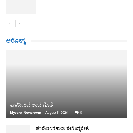
ಆರೋಗ್ಯ
ಎಳನೀರಿನ ಲಾಭ ಗೊತ್ತೆ
Mysore_Newsroom
-
August 5, 2026
0
ಹಸಿಮೆಣಸಿನ ಕಾಯಿ ಹೇಗೆ ತಿನ್ನಬೇಕು