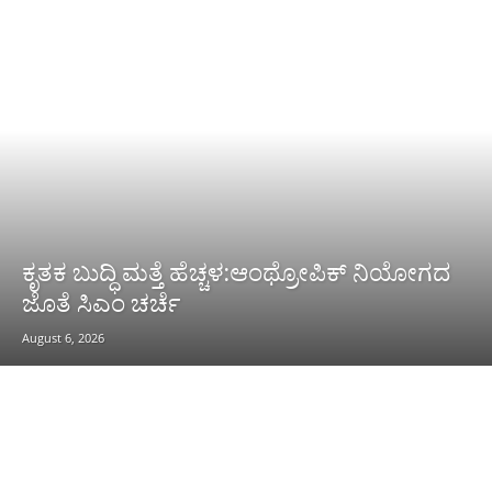
ಕೃತಕ ಬುದ್ಧಿ ಮತ್ತೆ ಹೆಚ್ಚಳ:ಆಂಥ್ರೋಪಿಕ್ ನಿಯೋಗದ
ಜೊತೆ ಸಿಎಂ ಚರ್ಚೆ
August 6, 2026