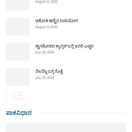
August 4, 2026
ಚಕೋತ ಹಣ್ಣಿನ ಉಪಯೋಗ
August 3, 2026
ಶ್ವಾಸಕೋಶದ ಕ್ಯಾನ್ಸರ್ ಬಗ್ಗೆ ಇರಲಿ ಎಚ್ಚರ
July 30, 2026
ನೆಲನೆಲ್ಲ ಬಗ್ಗೆ ಗೊತ್ತೆ
July 29, 2026
ಪಾಕವಿಧಾನ