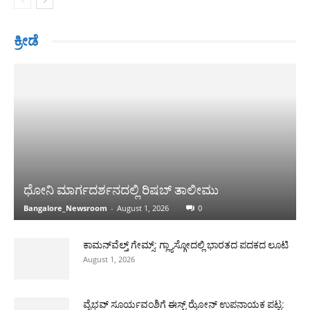
ಕ್ರೀಡೆ
ಧೋನಿ ಮಾರ್ಗದರ್ಶನದಲ್ಲಿ ರಿಷಬ್ ತಾಲೀಮು
Bangalore_Newsroom
-
August 1, 2026
0
ಕಾಮನ್‌ವೆಲ್ತ್ ಗೇಮ್ಸ್: ಗ್ಲ್ಯಾಸ್ಗೋದಲ್ಲಿ ಭಾರತದ ಪದಕದ ಲೂಟಿ
August 1, 2026
ವೈಭವ್ ಸೂರ್ಯವಂಶಿಗೆ ಈಸ್ಟ್ ಝೋನ್ ಉಪನಾಯಕ ಪಟ್ಟ: