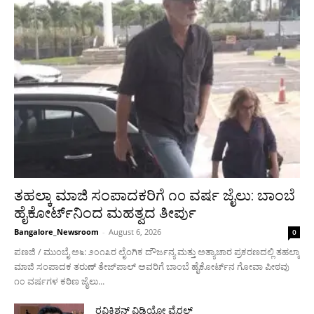
ತಹಲ್ಕಾ ಮಾಜಿ ಸಂಪಾದಕರಿಗೆ ೧೦ ವರ್ಷ ಜೈಲು: ಬಾಂಬೆ
ಹೈಕೋರ್ಟ್‌ನಿಂದ ಮಹತ್ವದ ತೀರ್ಪು
Bangalore_Newsroom
-
August 6, 2026
0
ಪಣಜಿ / ಮುಂಬೈ ಅ೬: ೨೦೧೩ರ ಲೈಂಗಿಕ ದೌರ್ಜನ್ಯ ಮತ್ತು ಅತ್ಯಾಚಾರ ಪ್ರಕರಣದಲ್ಲಿ ತಹಲ್ಕಾ
ಮಾಜಿ ಸಂಪಾದಕ ತರುಣ್ ತೇಜ್‌ಪಾಲ್ ಅವರಿಗೆ ಬಾಂಬೆ ಹೈಕೋರ್ಟ್‌ನ ಗೋವಾ ಪೀಠವು
೧೦ ವರ್ಷಗಳ ಕಠಿಣ ಜೈಲು...
ರವಿಕಿಶನ್ ವಿಡಿಯೋ ವೈರಲ್