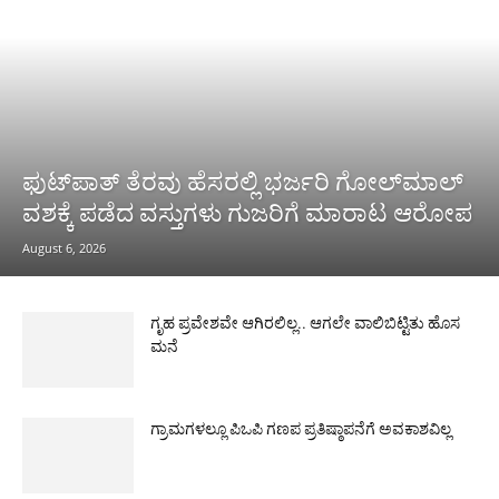
ಫುಟ್‌ಪಾತ್ ತೆರವು ಹೆಸರಲ್ಲಿ ಭರ್ಜರಿ ಗೋಲ್‌ಮಾಲ್
ವಶಕ್ಕೆ ಪಡೆದ ವಸ್ತುಗಳು ಗುಜರಿಗೆ ಮಾರಾಟ ಆರೋಪ
August 6, 2026
ಗೃಹ ಪ್ರವೇಶವೇ ಆಗಿರಲಿಲ್ಲ.. ಆಗಲೇ ವಾಲಿಬಿಟ್ಟಿತು ಹೊಸ
ಮನೆ
ಗ್ರಾಮಗಳಲ್ಲೂ ಪಿಒಪಿ ಗಣಪ ಪ್ರತಿಷ್ಠಾಪನೆಗೆ ಅವಕಾಶವಿಲ್ಲ