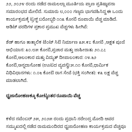
೨೨, ೨೦೨೪ ರಂದು ನಡೆದ ರಾಮಲಲ್ಲಾ ಮೂರ್ತಿಯ ಪ್ರಾಣ ಪ್ರತಿಷ್ಠಾಪನಾ
ಸಮಾರಂಭದ ಮೇಲಿದೆ. ಸುಮಾರು ೮,೦೦೦ ಗಣ್ಯರು ಭಾಗವಹಿಸಿದ್ದ ಈ ಒಂದು
ಕಾರ್ಯಕ್ರಮಕ್ಕೆ ಟ್ರಸ್ಟ್ ಬರೋಬ್ಬರಿ ೧೧೩ ಕೋಟಿ ರೂಪಾಯಿ ವೆಚ್ಚ ಮಾಡಿದೆ.
ಆಡಿಟ್ ವರದಿಗಳ ಪ್ರಕಾರ ಪ್ರಮುಖ ವೆಚ್ಚಗಳು ಹೀಗಿವೆ:
ಶೆಡ್ ಹಾಗೂ ತಾತ್ಕಾಲಿಕ ಟೆಂಟ್ ಸಿಟಿ ನಿರ್ಮಾಣ ೩೫.೯೭ ಕೋಟಿ ,ಅಕ್ಷತ ಪೂಜೆ
ಅಭಿಯಾನ: ೩೦.೮೫ ಕೋಟಿ,ಪ್ರಚಾರ ಮತ್ತು ಜಾಹೀರಾತು ೨೧.೭೭
ಕೋಟಿ,ಅಲಂಕಾರ ಮತ್ತು ವಿದ್ಯುತ್ ದೀಪಾಲಂಕಾರ: ೧೪.೬೨
ಕೋಟಿ,ಅನ್ನದಾಸೋಹ (ಊಟದ ವ್ಯವಸ್ಥೆ):೫.೧೧ ಕೋಟಿ,ಧಾರ್ಮಿಕ
ವಿಧಿವಿಧಾನಗಳು: ೧.೦೬ ಕೋಟಿ ರಾಗ ಸೇವೆ (ಭಕ್ತಿ ಸಂಗೀತ): ೯೩ ಲಕ್ಷ ವೆಚ್ಚ
ಮಾಡಲಾಗಿದೆ.
ಧ್ವಜಾರೋಹಣಕ್ಕೂ ಕೋಟ್ಯಂತರ ರೂಪಾಯಿ ವೆಚ್ಚ
ಕಳೆದ ನವೆಂಬರ್ ೨೫, ೨೦೨೫ ರಂದು ಪ್ರಧಾನಿ ನರೇಂದ್ರ ಮೋದಿ ಅವರ
ಸಮ್ಮುಖದಲ್ಲಿ ನಡೆದ ರಾಮಮಂದಿರದ ಧ್ವಜಾರೋಹಣ ಕಾರ್ಯಕ್ರಮದ ವೆಚ್ಚವೂ