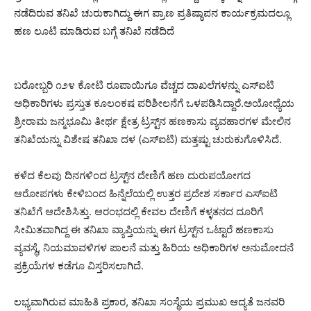
ನಡೆದಿರುವ ತನಿಖೆ ಚುರುಕಾಗಿದ್ದು ಈಗ ಪ್ರಾಣ ಪ್ರತಿಷ್ಠಾಪನ ಕಾರ್ಯಕ್ರಮದಲ್ಲೂ
ಹಣ ಲೂಟಿ ಮಾಡಿರುವ ಬಗ್ಗೆ ತನಿಖೆ ನಡೆದಿದೆ
ಬರೋಬ್ಬರಿ ೧೨೪ ಕೋಟಿ ರೂಪಾಯಿಗೂ ವೆಚ್ಚದ ದಾಖಲೆಗಳನ್ನು ಎಸ್‌ಐಟಿ
ಅಧಿಕಾರಿಗಳು ಪ್ರಸ್ತುತ ಕೂಲಂಕಷ ಪರಿಶೀಲನೆಗೆ ಒಳಪಡಿಸಿದ್ದಾರೆ.ಅಯೋಧ್ಯೆಯ
ಶ್ರೀರಾಮ ಜನ್ಮಭೂಮಿ ತೀರ್ಥ ಕ್ಷೇತ್ರ ಟ್ರಸ್ಟ್‌ನ ಹಣಕಾಸು ವ್ಯವಹಾರಗಳ ಮೇಲಿನ
ತನಿಖೆಯನ್ನು ವಿಶೇಷ ತನಿಖಾ ದಳ (ಎಸ್‌ಐಟಿ) ಮತ್ತಷ್ಟು ಚುರುಕುಗೊಳಿಸಿದೆ.
ಕಳೆದ ಕೆಲವು ದಿನಗಳಿಂದ ಟ್ರಸ್ಟ್‌ನ ದೇಣಿಗೆ ಹಣ ದುರುಪಯೋಗದ
ಆರೋಪಗಳು ಕೇಳಿಬಂದ ಹಿನ್ನೆಲೆಯಲ್ಲಿ ಉತ್ತರ ಪ್ರದೇಶ ಸರ್ಕಾರ ಎಸ್‌ಐಟಿ
ತನಿಖೆಗೆ ಆದೇಶಿಸಿತ್ತು. ಆರಂಭದಲ್ಲಿ ಕೇವಲ ದೇಣಿಗೆ ಕಳ್ಳತನದ ದೂರಿಗೆ
ಸೀಮಿತವಾಗಿದ್ದ ಈ ತನಿಖಾ ವ್ಯಾಪ್ತಿಯನ್ನು ಈಗ ಟ್ರಸ್ಟ್‌ನ ಒಟ್ಟಾರೆ ಹಣಕಾಸು
ವ್ಯವಸ್ಥೆ, ನಿಯಮಾವಳಿಗಳ ಪಾಲನೆ ಮತ್ತು ಹಿರಿಯ ಅಧಿಕಾರಿಗಳ ಅನುಮೋದನೆ
ಪ್ರಕ್ರಿಯೆಗಳ ಕಡೆಗೂ ವಿಸ್ತರಿಸಲಾಗಿದೆ.
ಲಭ್ಯವಾಗಿರುವ ಮಾಹಿತಿ ಪ್ರಕಾರ, ತನಿಖಾ ಸಂಸ್ಥೆಯ ಪ್ರಮುಖ ಆದ್ಯತೆ ಜನವರಿ