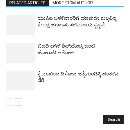
RELATED ARTICLES
MORE FROM AUTHOR
ಯುಪಿಐ ಬಳಕೆದಾರರಿಗೆ ಯಾವುದೇ ಶುಲ್ಕವಿಲ್ಲ ;
ಕೇಂದ್ರ ಹಣಕಾಸು ಸಚಿವಾಲಯ ಸ್ಪಷ್ಟನೆ
ಬಿಡದಿ ಟೌನ್ ಶಿಪ್:ದೋಸ್ತಿ ಜಂಟಿ
ಹೋರಾಟ:ಅಶೋಕ್
ಕೈ ಮುಖಂಡ ಡಿಸೋಜ ಹತ್ಯೆ:ಗುಂಡಿಕ್ಕಿ ಹಂತಕನ
ಸೆರೆ