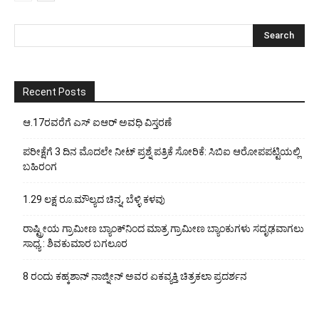
Recent Posts
ಆ.17ರವರೆಗೆ ಎಸ್ ಐಆರ್ ಅವಧಿ ವಿಸ್ತರಣೆ
ಪರೀಕ್ಷೆಗೆ 3 ದಿನ ಮೊದಲೇ ನೀಟ್ ಪ್ರಶ್ನೆ ಪತ್ರಿಕೆ ಸೋರಿಕೆ: ಸಿಬಿಐ ಆರೋಪಪಟ್ಟಿಯಲ್ಲಿ
ಬಹಿರಂಗ
1.29 ಲಕ್ಷ ರೂ.ಮೌಲ್ಯದ ಚಿನ್ನ, ಬೆಳ್ಳಿ ಕಳವು
ರಾಷ್ಟ್ರೀಯ ಗ್ರಾಮೀಣ ಬ್ಯಾಂಕ್‍ನಿಂದ ಮಾತ್ರ ಗ್ರಾಮೀಣ ಬ್ಯಾಂಕುಗಳು ಸದೃಢವಾಗಲು
ಸಾಧ್ಯ : ಶಿವಕುಮಾರ ಬಗಲೂರ
8 ರಂದು ಕಹ್ಕಶಾನ್ ನಾಜ್ನೀನ್ ಅವರ ಏಕವ್ಯಕ್ತಿ ಚಿತ್ರಕಲಾ ಪ್ರದರ್ಶನ