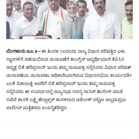
ಬೆಂಗಳೂರು ಜೂ. ೬ –
ಈ ತಿಂಗಳ ೧೮ರಂದು ರಾಜ್ಯ ವಿಧಾನ ಪರಿಷತ್ತಿನ ಏಳು
ಸ್ಥಾನಗಳಿಗೆ ನಡೆಯಲಿರುವ ಚುನಾವಣೆಗೆ ಕಾಂಗ್ರೆಸ್ ಅಭ್ಯರ್ಥಿಯಾಗಿ ಕೆಪಿಸಿಸಿ
ಅಧ್ಯಕ್ಷ ಬಿಕೆ ಹರಿಪ್ರಸಾದ್ ಇಂದು ತಮ್ಮ ನಾಮಪತ್ರ ಸಲ್ಲಿಸಿದರು ವಿಧಾನ ಪರಿಷತ್
ಚುನಾವಣೆಯ ಚುನಾವಣಾ ಅಧಿಕಾರಿಯಾಗಿರುವ ವಿಧಾನಸಭೆಯ ಕಾರ್ಯದರ್ಶಿ
ಎಂಕೆ ವಿಶಾಲಾಕ್ಷಿ ಅವರಿಗೆ ಬಿಕೆ ಹರಿಪ್ರಸಾದ್ ಇಂದು ತಮ್ಮ ನಾಮಪತ್ರ
ಸಲ್ಲಿಸಿದರು ಈ ಸಂದರ್ಭದಲ್ಲಿ ರಾಜ್ಯಸಭಾ ಸದಸ್ಯ ನಾಸಿರ್ ಹುಸೇನ್ ಮಾಜಿ
ಸಚಿವೆ ಶಾಸಕಿ ಲಕ್ಷ್ಮಿ ಹೆಬ್ಬಾಳ್ಕರ್ ಶಾಸಕರಾದ ಅಶೋಕ್ ಪಟ್ಟಣ ಅಲ್ಲಮಪ್ರಭು
ಪಾಟೀಲ್ ಮತ್ತಿತರರು ಉಪಸ್ಥಿತರಿದ್ದರು