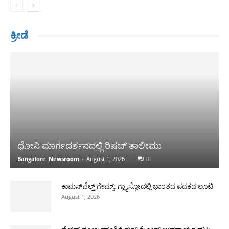
ಕ್ರೀಡೆ
ಧೋನಿ ಮಾರ್ಗದರ್ಶನದಲ್ಲಿ ರಿಷಬ್ ತಾಲೀಮು
Bangalore_Newsroom
-
August 1, 2026
0
ಕಾಮನ್‌ವೆಲ್ತ್ ಗೇಮ್ಸ್: ಗ್ಲ್ಯಾಸ್ಗೋದಲ್ಲಿ ಭಾರತದ ಪದಕದ ಲೂಟಿ
August 1, 2026