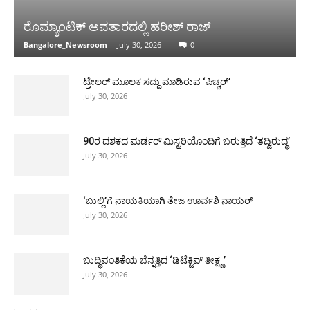
00:16
Demand Cabinet Berth for MLA Ramesh |
ರೊಮ್ಯಾಂಟಿಕ್ ಅವತಾರದಲ್ಲಿ ಹರೀಶ್ ರಾಜ್
ಕಾಂಗ್ರೆಸ್‌ ಜಿಲ್ಲಾಧ್ಯಕ್ಷರ ವಿರುದ್ಧ ತಿರುಗಿಬಿದ್ದ ಕೈ ಪಡೆ
00:54
Bangalore_Newsroom
-
July 30, 2026
0
Substandard Midday Meal Served | ಕಳಪೆ
ಬಿಸಿಊಟ ವಿತರಣೆ ಕಂಡು ಆಡಳಿತದ ವಿರುದ್ಧ
ಟ್ರೇಲರ್ ಮೂಲಕ ಸದ್ದು ಮಾಡಿರುವ ‘ಪಿಚ್ಚರ್’
ಕೆಂಡಾಮಂಡಲವಾದ ಪೋಷಕರು
00:30
July 30, 2026
90ರ ದಶಕದ ಮರ್ಡರ್ ಮಿಸ್ಟರಿಯೊಂದಿಗೆ ಬರುತ್ತಿದೆ ‘ತದ್ವಿರುದ್ಧ’
July 30, 2026
‘ಬುಲ್ಲಿ’ಗೆ ನಾಯಕಿಯಾಗಿ ತೇಜ ಊರ್ವಶಿ ನಾಯರ್
July 30, 2026
ಬುದ್ಧಿವಂತಿಕೆಯ ಬೆನ್ನತ್ತಿದ ‘ಡಿಟೆಕ್ಟಿವ್ ತೀಕ್ಷ್ಣ’
July 30, 2026