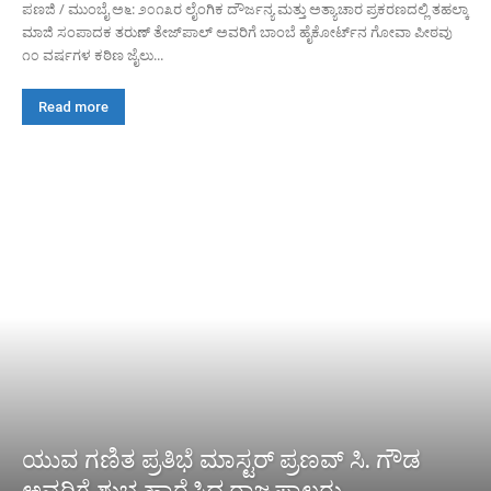
ಪಣಜಿ / ಮುಂಬೈ ಅ೬: ೨೦೧೩ರ ಲೈಂಗಿಕ ದೌರ್ಜನ್ಯ ಮತ್ತು ಅತ್ಯಾಚಾರ ಪ್ರಕರಣದಲ್ಲಿ ತಹಲ್ಕಾ
ಮಾಜಿ ಸಂಪಾದಕ ತರುಣ್ ತೇಜ್‌ಪಾಲ್ ಅವರಿಗೆ ಬಾಂಬೆ ಹೈಕೋರ್ಟ್‌ನ ಗೋವಾ ಪೀಠವು
೧೦ ವರ್ಷಗಳ ಕಠಿಣ ಜೈಲು...
Read more
ಯುವ ಗಣಿತ ಪ್ರತಿಭೆ ಮಾಸ್ಟರ್ ಪ್ರಣವ್ ಸಿ. ಗೌಡ
ಅವರಿಗೆ ಶುಭ ಹಾರೈಸಿದ ರಾಜ್ಯಪಾಲರು