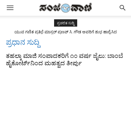
ಪ್ರಚಲಿತ ಸುದ್ಧಿ
ಯುವ ಗಣಿತ ಪ್ರತಿಭೆ ಮಾಸ್ಟರ್ ಪ್ರಣವ್ ಸಿ. ಗೌಡ ಅವರಿಗೆ ಶುಭ ಹಾರೈಸಿದ
ರಾಜ್ಯಪಾಲರು
ಪ್ರಧಾನ ಸುದ್ದಿ
ತಹಲ್ಕಾ ಮಾಜಿ ಸಂಪಾದಕರಿಗೆ ೧೦ ವರ್ಷ ಜೈಲು: ಬಾಂಬೆ
ಹೈಕೋರ್ಟ್‌ನಿಂದ ಮಹತ್ವದ ತೀರ್ಪು