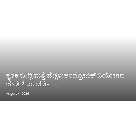
ಕೃತಕ ಬುದ್ಧಿ ಮತ್ತೆ ಹೆಚ್ಚಳ:ಆಂಥ್ರೋಪಿಕ್ ನಿಯೋಗದ
ಜೊತೆ ಸಿಎಂ ಚರ್ಚೆ
August 6, 2026