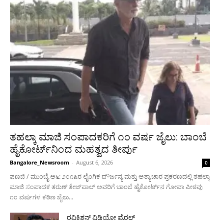
ತಹಲ್ಕಾ ಮಾಜಿ ಸಂಪಾದಕರಿಗೆ ೧೦ ವರ್ಷ ಜೈಲು: ಬಾಂಬೆ
ಹೈಕೋರ್ಟ್‌ನಿಂದ ಮಹತ್ವದ ತೀರ್ಪು
Bangalore_Newsroom
-
August 6, 2026
0
ಪಣಜಿ / ಮುಂಬೈ ಅ೬: ೨೦೧೩ರ ಲೈಂಗಿಕ ದೌರ್ಜನ್ಯ ಮತ್ತು ಅತ್ಯಾಚಾರ ಪ್ರಕರಣದಲ್ಲಿ ತಹಲ್ಕಾ
ಮಾಜಿ ಸಂಪಾದಕ ತರುಣ್ ತೇಜ್‌ಪಾಲ್ ಅವರಿಗೆ ಬಾಂಬೆ ಹೈಕೋರ್ಟ್‌ನ ಗೋವಾ ಪೀಠವು
೧೦ ವರ್ಷಗಳ ಕಠಿಣ ಜೈಲು...
ರವಿಕಿಶನ್ ವಿಡಿಯೋ ವೈರಲ್