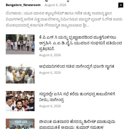
Bangalore_Newsroom
-
August 6, 2026
0
ಬೆಂಗಳೂರು : ಯುವ ಮಾನವ ಕ್ಯಾಲ್ಕುಲೇಟರ್ ಹಾಗೂ ಗಣಿತ ಮತ್ತು ಸಾಮಾನ್ಯ ಜ್ಞಾನ
ವಿಭಾಗಗಳಲ್ಲಿ ಅನೇಕ ವಿಶ್ವ ದಾಖಲೆಗಳನ್ನು ನಿರ್ಮಿಸಿರುವ ಮಾಸ್ಟರ್ ಪ್ರಣವ್ ಸಿ.ಗೌಡ ಅವರು
ಲೋಕಭವನದಲ್ಲಿ ಕರ್ನಾಟಕ ಗೌರವಾನ್ವಿತ ರಾಜ್ಯಪಾಲರಾದ ಶ್ರೀ...
ಕೆ.ಪಿ.ಎಸ್.ಸಿ ಯನ್ನು ಭ್ರಷ್ಟಾಚಾರದಿಂದ ಮುಕ್ತಗೊಳಿಸಲು
ಆಗ್ರಹಿಸಿ ಎ.ಐ.ಡಿ.ವೈ.ಓ ಯುವಜನ ಸಂಘಟನೆ ವತಿಯಿಂದ
ಪ್ರತಿಭಟನೆ.
August 6, 2026
ಅಭಿಮಾನಿಗಳಿಂದ ಸಚಿವ ನಾಗೇಂದ್ರಗೆ ಭರ್ಜರಿ ಸ್ವಾಗತ
August 6, 2026
ಸದ್ಯದಲ್ಲೇ ಐಸಿಸಿ ಸಭೆ ಕರೆದು ತುಂಗಭದ್ರ ಕಾಲುವೆಗಳಿಗೆ
ನೀರು; ನಾಗೇಂದ್ರ
August 6, 2026
ಜೀವಂತ ಮತದಾರರ ಹೆಸರನ್ನು ಡಿಲೀಟ್ ಮಾಡುವುದು
ಪ್ರಜಾಪ್ರಭುತ್ವಕ್ಕೆ ಅಪಾಯ: ಕುಮಾರ್ ಸಮತಾಳ