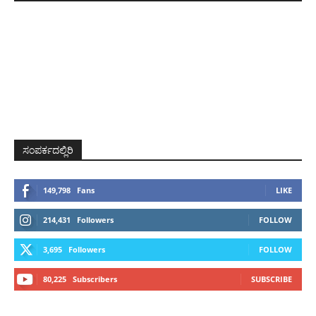
ಸಂಪರ್ಕದಲ್ಲಿರಿ
149,798
Fans
LIKE
214,431
Followers
FOLLOW
3,695
Followers
FOLLOW
80,225
Subscribers
SUBSCRIBE