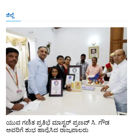
ಬೆಂಗಳೂರು
ಮಂಗಳೂರು
ಹುಬ್ಬಳ್ಳಿ
ಕಲಬುರಗಿ
ಬಳ್ಳಾರಿ
ಜಿಲ್ಲೆ
ರಾಯಚೂರು
ಮೈಸೂರು
ತುಮಕೂರು
ಶಿವಮೊಗ್ಗ
ವಿಜಯಪುರ
ಯಾದ್ಗೀರ್
ಬೀದರ್
More
ಯುವ ಗಣಿತ ಪ್ರತಿಭೆ ಮಾಸ್ಟರ್ ಪ್ರಣವ್ ಸಿ. ಗೌಡ
ಅವರಿಗೆ ಶುಭ ಹಾರೈಸಿದ ರಾಜ್ಯಪಾಲರು