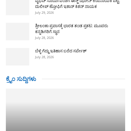
ವೈಭವ್ ಸೂರ್ಯವಂಶಿಗೆ ಈಸ್ಟ್ ಝೋನ್ ಉಪನಾಯಕ ಪಟ್ಟ:
ದುಲೀಪ್ ಟ್ರೋಫಿಗೆ ಇಶಾನ್ ಕಿಶನ್ ನಾಯಕ
July 29, 2026
ಶ್ರೀಲಂಕಾ ಪ್ರವಾಸಕ್ಕೆ ಭಾರತ ತಂಡ ಪ್ರಕಟ: ಮೂವರು
ಕನ್ನಡಿಗರಿಗೆ ಸ್ಥಾನ
July 28, 2026
ಬೆಳ್ಳಿ ಗೆದ್ದು ಇತಿಹಾಸ ಬರೆದ ಸರ್ವೇಶ್
July 28, 2026
ಕ್ರೈಂ ಸುದ್ದಿಗಳು