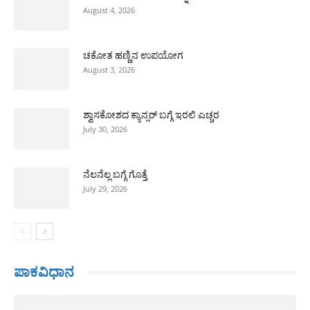
August 4, 2026
ಚಕೋತ ಹಣ್ಣಿನ ಉಪಯೋಗ
August 3, 2026
ಶ್ವಾಸಕೋಶದ ಕ್ಯಾನ್ಸರ್ ಬಗ್ಗೆ ಇರಲಿ ಎಚ್ಚರ
July 30, 2026
ನೆಲನೆಲ್ಲ ಬಗ್ಗೆ ಗೊತ್ತೆ
July 29, 2026
ಪಾಕವಿಧಾನ