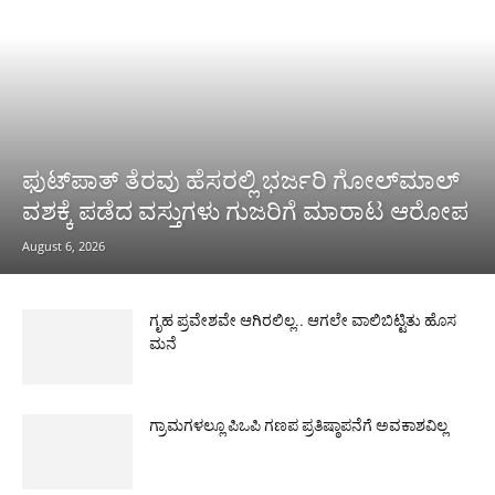
ಫುಟ್‌ಪಾತ್ ತೆರವು ಹೆಸರಲ್ಲಿ ಭರ್ಜರಿ ಗೋಲ್‌ಮಾಲ್
ವಶಕ್ಕೆ ಪಡೆದ ವಸ್ತುಗಳು ಗುಜರಿಗೆ ಮಾರಾಟ ಆರೋಪ
August 6, 2026
ಗೃಹ ಪ್ರವೇಶವೇ ಆಗಿರಲಿಲ್ಲ.. ಆಗಲೇ ವಾಲಿಬಿಟ್ಟಿತು ಹೊಸ
ಮನೆ
ಗ್ರಾಮಗಳಲ್ಲೂ ಪಿಒಪಿ ಗಣಪ ಪ್ರತಿಷ್ಠಾಪನೆಗೆ ಅವಕಾಶವಿಲ್ಲ