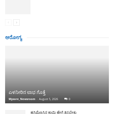
ಆರೋಗ್ಯ
ಎಳನೀರಿನ ಲಾಭ ಗೊತ್ತೆ
Mysore_Newsroom
-
August 5, 2026
0
ಹಸಿಮೆಣಸಿನ ಕಾಯಿ ಹೇಗೆ ತಿನ್ನಬೇಕು