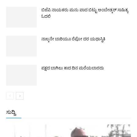
ಬಿಜೆಪಿ ನಾಯಕರು ಮನು ವಾದ ಬಿಟ್ಟು ಅಂಬೇಡ್ಕರ್ ಸಾಹಿತ್ಯ
ಓದಲಿ
ನಾಲ್ಕನೇ ಬಾರಿಯೂ ರೆಪೋ ದರ ಯಥಾಸ್ಥಿತಿ
ಪಕ್ಷದ ಬಾಗಿಲು ಕಾದ ದಿನ ಮರೆಯಬಾರದು
ಸುದ್ದಿ
All
ಅಂತರಾಷ್ಟ್ರೀಯ
ರಾಷ್ಟ್ರೀಯ
ರಾಜ್ಯ
More