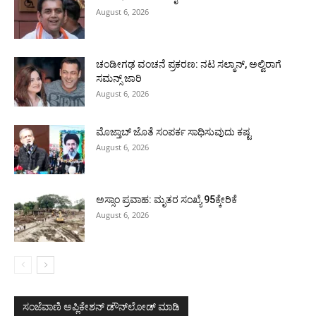
August 6, 2026
ಚಂಡೀಗಢ ವಂಚನೆ ಪ್ರಕರಣ: ನಟ ಸಲ್ಮಾನ್, ಅಲ್ವಿರಾಗೆ
ಸಮನ್ಸ್ ಜಾರಿ
August 6, 2026
ಮೊಜ್ತಾಬ್ ಜೊತೆ ಸಂಪರ್ಕ ಸಾಧಿಸುವುದು ಕಷ್ಟ
August 6, 2026
ಅಸ್ಸಾಂ ಪ್ರವಾಹ: ಮೃತರ ಸಂಖ್ಯೆ 95ಕ್ಕೇರಿಕೆ
August 6, 2026
ಸಂಜೆವಾಣಿ ಅಪ್ಲಿಕೇಶನ್ ಡೌನ್‌ಲೋಡ್ ಮಾಡಿ