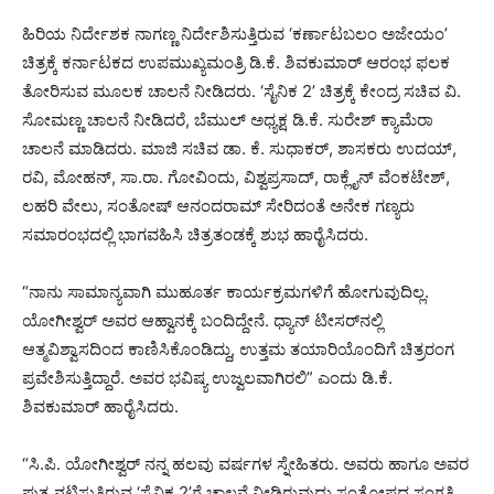
ಹಿರಿಯ ನಿರ್ದೇಶಕ ನಾಗಣ್ಣ ನಿರ್ದೇಶಿಸುತ್ತಿರುವ ‘ಕರ್ಣಾಟಬಲಂ ಅಜೇಯಂ’
ಚಿತ್ರಕ್ಕೆ ಕರ್ನಾಟಕದ ಉಪಮುಖ್ಯಮಂತ್ರಿ ಡಿ.ಕೆ. ಶಿವಕುಮಾರ್ ಆರಂಭ ಫಲಕ
ತೋರಿಸುವ ಮೂಲಕ ಚಾಲನೆ ನೀಡಿದರು. ‘ಸೈನಿಕ 2’ ಚಿತ್ರಕ್ಕೆ ಕೇಂದ್ರ ಸಚಿವ ವಿ.
ಸೋಮಣ್ಣ ಚಾಲನೆ ನೀಡಿದರೆ, ಬೆಮುಲ್ ಅಧ್ಯಕ್ಷ ಡಿ.ಕೆ. ಸುರೇಶ್ ಕ್ಯಾಮೆರಾ
ಚಾಲನೆ ಮಾಡಿದರು. ಮಾಜಿ ಸಚಿವ ಡಾ. ಕೆ. ಸುಧಾಕರ್, ಶಾಸಕರು ಉದಯ್,
ರವಿ, ಮೋಹನ್, ಸಾ.ರಾ. ಗೋವಿಂದು, ವಿಶ್ವಪ್ರಸಾದ್, ರಾಕ್ಲೈನ್ ವೆಂಕಟೇಶ್,
ಲಹರಿ ವೇಲು, ಸಂತೋಷ್ ಆನಂದರಾಮ್ ಸೇರಿದಂತೆ ಅನೇಕ ಗಣ್ಯರು
ಸಮಾರಂಭದಲ್ಲಿ ಭಾಗವಹಿಸಿ ಚಿತ್ರತಂಡಕ್ಕೆ ಶುಭ ಹಾರೈಸಿದರು.
“ನಾನು ಸಾಮಾನ್ಯವಾಗಿ ಮುಹೂರ್ತ ಕಾರ್ಯಕ್ರಮಗಳಿಗೆ ಹೋಗುವುದಿಲ್ಲ.
ಯೋಗೀಶ್ವರ್ ಅವರ ಆಹ್ವಾನಕ್ಕೆ ಬಂದಿದ್ದೇನೆ. ಧ್ಯಾನ್ ಟೀಸರ್‌ನಲ್ಲಿ
ಆತ್ಮವಿಶ್ವಾಸದಿಂದ ಕಾಣಿಸಿಕೊಂಡಿದ್ದು, ಉತ್ತಮ ತಯಾರಿಯೊಂದಿಗೆ ಚಿತ್ರರಂಗ
ಪ್ರವೇಶಿಸುತ್ತಿದ್ದಾರೆ. ಅವರ ಭವಿಷ್ಯ ಉಜ್ವಲವಾಗಿರಲಿ” ಎಂದು ಡಿ.ಕೆ.
ಶಿವಕುಮಾರ್ ಹಾರೈಸಿದರು.
“ಸಿ.ಪಿ. ಯೋಗೀಶ್ವರ್ ನನ್ನ ಹಲವು ವರ್ಷಗಳ ಸ್ನೇಹಿತರು. ಅವರು ಹಾಗೂ ಅವರ
ಪುತ್ರ ನಟಿಸುತ್ತಿರುವ ‘ಸೈನಿಕ 2’ಗೆ ಚಾಲನೆ ನೀಡಿರುವುದು ಸಂತೋಷದ ಸಂಗತಿ.