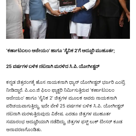
‘ಕರ್ಣಾಟಬಲಂ ಅಜೇಯಂ’ ಹಾಗೂ ‘ಸೈನಿಕ 2’ಗೆ ಅದ್ದೂರಿ ಮುಹೂರ್ತ;
25 ವರ್ಷಗಳ ಬಳಿಕ ನಟನಾಗಿ ಮರಳಿದ ಸಿ.ಪಿ. ಯೋಗೀಶ್ವರ್
ಕನ್ನಡ ಚಿತ್ರರಂಗಕ್ಕೆ ಹೊಸ ನಾಯಕನಾಗಿ ಧ್ಯಾನ್ ಯೋಗೀಶ್ವರ್ ಭರ್ಜರಿ ಎಂಟ್ರಿ
ನೀಡಿದ್ದಾರೆ. ಪಿ.ಎಂ.ಜಿ ಫಿಲಂ ಫ್ಯಾಕ್ಟರಿ ನಿರ್ಮಿಸುತ್ತಿರುವ ‘ಕರ್ಣಾಟಬಲಂ
ಅಜೇಯಂ’ ಹಾಗೂ ‘ಸೈನಿಕ 2’ ಚಿತ್ರಗಳ ಮೂಲಕ ಅವರು ನಾಯಕನಾಗಿ
ಪರಿಚಯವಾಗುತ್ತಿದ್ದು, ಇದೇ ವೇಳೆ 25 ವರ್ಷಗಳ ಬಳಿಕ ಸಿ.ಪಿ. ಯೋಗೀಶ್ವರ್
ನಟನಾಗಿ ಮರಳುತ್ತಿರುವುದು ವಿಶೇಷ. ಎರಡೂ ಚಿತ್ರಗಳ ಮುಹೂರ್ತ
ಸಮಾರಂಭ ಅದ್ಧೂರಿಯಾಗಿ ನಡೆದಿದ್ದು, ಚಿತ್ರಗಳ ಫಸ್ಟ್ ಲುಕ್ ಟೀಸರ್ ಕೂಡ
ಅನಾವರಣಗೊಂಡಿತು.