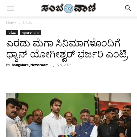
Home
ಸಿನೆಮಾ
ಸಿನೆಮಾ
ಸ್ಯಾಂಡಲ್ ವುಡ್
ಎರಡು ಮೆಗಾ ಸಿನಿಮಾಗಳೊಂದಿಗೆ
ಧ್ಯಾನ್ ಯೋಗೀಶ್ವರ್ ಭರ್ಜರಿ ಎಂಟ್ರಿ
By
Bangalore_Newsroom
-
July 9, 2026