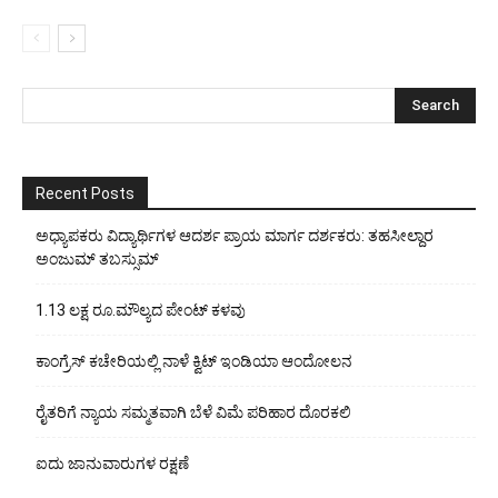
Recent Posts
ಅಧ್ಯಾಪಕರು ವಿದ್ಯಾರ್ಥಿಗಳ ಆದರ್ಶ ಪ್ರಾಯ ಮಾರ್ಗ ದರ್ಶಕರು: ತಹಸೀಲ್ದಾರ
ಅಂಜುಮ್ ತಬಸ್ಸುಮ್
1.13 ಲಕ್ಷ ರೂ.ಮೌಲ್ಯದ ಪೇಂಟ್ ಕಳವು
ಕಾಂಗ್ರೆಸ್ ಕಚೇರಿಯಲ್ಲಿ ನಾಳೆ ಕ್ವಿಟ್ ಇಂಡಿಯಾ ಆಂದೋಲನ
ರೈತರಿಗೆ ನ್ಯಾಯ ಸಮ್ಮತವಾಗಿ ಬೆಳೆ ವಿಮೆ ಪರಿಹಾರ ದೊರಕಲಿ
ಐದು ಜಾನುವಾರುಗಳ ರಕ್ಷಣೆ