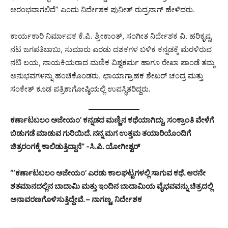
ಆರಂಭವಾಗಲಿದೆ” ಎಂದು ನಿರ್ದೇಶಕ ಪುನೀತ್ ರುದ್ರನಾಗ್ ಹೇಳಿದರು.
ಕಾರ್ಯಕಾರಿ ನಿರ್ಮಾಪಕ ಕೆ.ಪಿ. ಶ್ರೀಕಾಂತ್, ಸಂಗೀತ ನಿರ್ದೇಶಕ ವಿ. ಹರಿಕೃಷ್ಣ,
ನಟ ಜಗಪತಿಬಾಬು, ಸುಮಾರು ಎರಡು ದಶಕಗಳ ಬಳಿಕ ಕನ್ನಡಕ್ಕೆ ಮರಳಿರುವ
ನಟಿ ಲಯ, ನಾಯಕಿಯರಾದ ಮಣಿಕ ವಿಶ್ವಕರ್ಮ ಹಾಗೂ ರೇಖಾ ಪಾಂಡೆ ತಮ್ಮ
ಅನುಭವಗಳನ್ನು ಹಂಚಿಕೊಂಡರು. ಛಾಯಾಗ್ರಾಹಕ ಶೇಖರ್ ಚಂದ್ರ ಮತ್ತು
ಸಂಕೇತ್ ಕೂಡ ಪತ್ರಿಕಾಗೋಷ್ಠಿಯಲ್ಲಿ ಉಪಸ್ಥಿತರಿದ್ದರು.
ಕರ್ಣಾಟಬಲಂ ಅಜೇಯಂ’ ಕನ್ನಡದ ಮಣ್ಣಿನ ಕಥೆಯಾಗಿದ್ದು, ಸಂಕ್ರಾಂತಿ ವೇಳೆಗೆ
ಬಿಡುಗಡೆ ಮಾಡುವ ಗುರಿಯಿದೆ. ನನ್ನ ಮಗ ಉತ್ತಮ ತಯಾರಿಯೊಂದಿಗೆ
ಚಿತ್ರರಂಗಕ್ಕೆ ಕಾಲಿಡುತ್ತಿದ್ದಾನೆ” -ಸಿ.ಪಿ. ಯೋಗೀಶ್ವರ್
“‘ಕರ್ಣಾಟಬಲಂ ಅಜೇಯಂ’ ಎರಡು ಕಾಲಘಟ್ಟಗಳಲ್ಲಿ ಸಾಗುವ ಕಥೆ. ಆರನೇ
ಶತಮಾನದಲ್ಲಿನ ಬಾದಾಮಿ ಮತ್ತು ಇಂದಿನ ಬಾದಾಮಿಯ ವೈಭವವನ್ನು ಚಿತ್ರದಲ್ಲಿ
ಅನಾವರಣಗೊಳಿಸುತ್ತಿದ್ದೇವೆ. – ನಾಗಣ್ಣ, ನಿರ್ದೇಶಕ