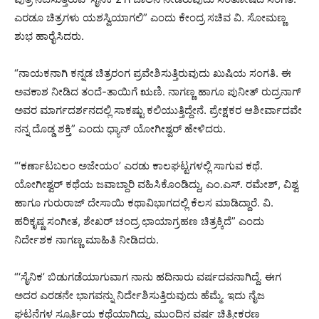
ಎರಡೂ ಚಿತ್ರಗಳು ಯಶಸ್ವಿಯಾಗಲಿ” ಎಂದು ಕೇಂದ್ರ ಸಚಿವ ವಿ. ಸೋಮಣ್ಣ
ಶುಭ ಹಾರೈಸಿದರು.
“ನಾಯಕನಾಗಿ ಕನ್ನಡ ಚಿತ್ರರಂಗ ಪ್ರವೇಶಿಸುತ್ತಿರುವುದು ಖುಷಿಯ ಸಂಗತಿ. ಈ
ಅವಕಾಶ ನೀಡಿದ ತಂದೆ-ತಾಯಿಗೆ ಋಣಿ. ನಾಗಣ್ಣ ಹಾಗೂ ಪುನೀತ್ ರುದ್ರನಾಗ್
ಅವರ ಮಾರ್ಗದರ್ಶನದಲ್ಲಿ ಸಾಕಷ್ಟು ಕಲಿಯುತ್ತಿದ್ದೇನೆ. ಪ್ರೇಕ್ಷಕರ ಆಶೀರ್ವಾದವೇ
ನನ್ನ ದೊಡ್ಡ ಶಕ್ತಿ” ಎಂದು ಧ್ಯಾನ್ ಯೋಗೀಶ್ವರ್ ಹೇಳಿದರು.
“‘ಕರ್ಣಾಟಬಲಂ ಅಜೇಯಂ’ ಎರಡು ಕಾಲಘಟ್ಟಗಳಲ್ಲಿ ಸಾಗುವ ಕಥೆ.
ಯೋಗೀಶ್ವರ್ ಕಥೆಯ ಜವಾಬ್ದಾರಿ ವಹಿಸಿಕೊಂಡಿದ್ದು, ಎಂ.ಎಸ್. ರಮೇಶ್, ವಿಶ್ವ
ಹಾಗೂ ಗುರುರಾಜ್ ದೇಸಾಯಿ ಕಥಾವಿಭಾಗದಲ್ಲಿ ಕೆಲಸ ಮಾಡಿದ್ದಾರೆ. ವಿ.
ಹರಿಕೃಷ್ಣ ಸಂಗೀತ, ಶೇಖರ್ ಚಂದ್ರ ಛಾಯಾಗ್ರಹಣ ಚಿತ್ರಕ್ಕಿದೆ” ಎಂದು
ನಿರ್ದೇಶಕ ನಾಗಣ್ಣ ಮಾಹಿತಿ ನೀಡಿದರು.
“‘ಸೈನಿಕ’ ಬಿಡುಗಡೆಯಾಗುವಾಗ ನಾನು ಹದಿನಾರು ವರ್ಷದವನಾಗಿದ್ದೆ. ಈಗ
ಅದರ ಎರಡನೇ ಭಾಗವನ್ನು ನಿರ್ದೇಶಿಸುತ್ತಿರುವುದು ಹೆಮ್ಮೆ. ಇದು ನೈಜ
ಘಟನೆಗಳ ಸ್ಫೂರ್ತಿಯ ಕಥೆಯಾಗಿದ್ದು, ಮುಂದಿನ ವರ್ಷ ಚಿತ್ರೀಕರಣ