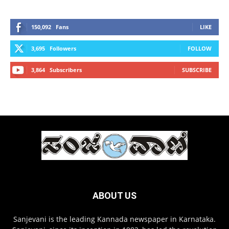
150,092
Fans
LIKE
3,695
Followers
FOLLOW
3,864
Subscribers
SUBSCRIBE
ABOUT US
Sanjevani is the leading Kannada newspaper in Karnataka.