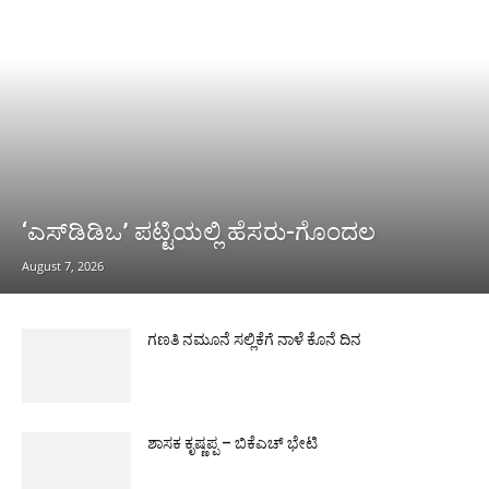
‘ಎಸ್‌ಡಿಡಿಒ’ ಪಟ್ಟಿಯಲ್ಲಿ ಹೆಸರು-ಗೊಂದಲ
August 7, 2026
ಗಣತಿ ನಮೂನೆ ಸಲ್ಲಿಕೆಗೆ ನಾಳೆ ಕೊನೆ ದಿನ
ಶಾಸಕ ಕೃಷ್ಣಪ್ಪ – ಬಿಕೆಎಚ್ ಭೇಟಿ