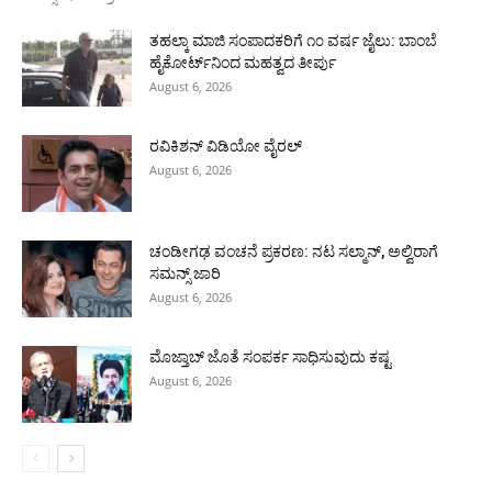
ತಹಲ್ಕಾ ಮಾಜಿ ಸಂಪಾದಕರಿಗೆ ೧೦ ವರ್ಷ ಜೈಲು: ಬಾಂಬೆ
ಹೈಕೋರ್ಟ್‌ನಿಂದ ಮಹತ್ವದ ತೀರ್ಪು
August 6, 2026
ರವಿಕಿಶನ್ ವಿಡಿಯೋ ವೈರಲ್
August 6, 2026
ಚಂಡೀಗಢ ವಂಚನೆ ಪ್ರಕರಣ: ನಟ ಸಲ್ಮಾನ್, ಅಲ್ವಿರಾಗೆ
ಸಮನ್ಸ್ ಜಾರಿ
August 6, 2026
ಮೊಜ್ತಾಬ್ ಜೊತೆ ಸಂಪರ್ಕ ಸಾಧಿಸುವುದು ಕಷ್ಟ
August 6, 2026