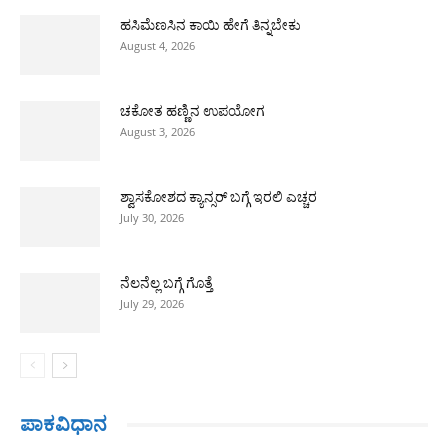
ಹಸಿಮೆಣಸಿನ ಕಾಯಿ ಹೇಗೆ ತಿನ್ನಬೇಕು
August 4, 2026
ಚಕೋತ ಹಣ್ಣಿನ ಉಪಯೋಗ
August 3, 2026
ಶ್ವಾಸಕೋಶದ ಕ್ಯಾನ್ಸರ್ ಬಗ್ಗೆ ಇರಲಿ ಎಚ್ಚರ
July 30, 2026
ನೆಲನೆಲ್ಲ ಬಗ್ಗೆ ಗೊತ್ತೆ
July 29, 2026
ಪಾಕವಿಧಾನ