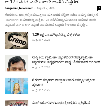
ಆ.17ರವರೆಗೆ ಎಸ್ ಐಆರ್ ಅವಧಿ ವಿಸ್ತರಣೆ
Bangalore_Newsroom
-
August 7, 2026
0
ಬೆಂಗಳೂರು: ರಾಜ್ಯದಲ್ಲಿ ನಡೆಯುತ್ತಿರುವ ಮತದಾರರ ಪಟ್ಟಿಯ ವಿಶೇಷ ಸಮಗ್ರ ಪರಿಷ್ಕರಣೆ
(ಎಸ್ಐಆರ್) ಅವಧಿಯನ್ನು ಮತ್ತೆ ಆ.17ರ ವರೆಗೆಕೇಂದ್ರ ಚುನಾವಣಾ ಆಯೋಗ ಇಂದು
ವಿಸ್ತರಿಸಿದೆ.ಎಸ್ ಐ ಆರ್ ವಿಸ್ತರಣೆ ಮಾಡುವಂತೆ ಒತ್ತಾಯ ಕೇಳಿಬಂದ ಬೆನ್ನಲ್ಲೇ...
1.29 ಲಕ್ಷ ರೂ.ಮೌಲ್ಯದ ಚಿನ್ನ, ಬೆಳ್ಳಿ ಕಳವು
August 7, 2026
ರಾಷ್ಟ್ರೀಯ ಗ್ರಾಮೀಣ ಬ್ಯಾಂಕ್‍ನಿಂದ ಮಾತ್ರ ಗ್ರಾಮೀಣ
ಬ್ಯಾಂಕುಗಳು ಸದೃಢವಾಗಲು ಸಾಧ್ಯ : ಶಿವಕುಮಾರ ಬಗಲೂರ
August 7, 2026
8 ರಂದು ಕಹ್ಕಶಾನ್ ನಾಜ್ನೀನ್ ಅವರ ಏಕವ್ಯಕ್ತಿ ಚಿತ್ರಕಲಾ
ಪ್ರದರ್ಶನ
August 7, 2026
ಕೊಲೆ ಆರೋಪಿಗಳ ಬಂಧನಕ್ಕೆ ಆಗ್ರಹಿಸಿ ಪ್ರತಿಭಟನೆ