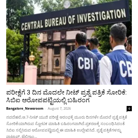
ಪರೀಕ್ಷೆಗೆ 3 ದಿನ ಮೊದಲೇ ನೀಟ್ ಪ್ರಶ್ನೆ ಪತ್ರಿಕೆ ಸೋರಿಕೆ:
ಸಿಬಿಐ ಆರೋಪಪಟ್ಟಿಯಲ್ಲಿ ಬಹಿರಂಗ
Bangalore_Newsroom
-
August 7, 2026
0
ನವದೆಹಲಿ,ಆ.7-ನೀಟ್ ಯುಜಿ ಪರೀಕ್ಷೆ ಆರಂಭಕ್ಕೆ ಮೂರು ದಿನಗಳೇ ಮೊದಲೆ‌ ಪ್ರಶ್ನೆ ಪತ್ರಿಕೆ
ಸೋರಿಕೆಯಾಗಿರುವ ಸ್ಪೋಟಕ ಮಾಹಿತಿ ಬಹಿರಂಗವಾಗಿದೆ.ಪ್ರಕರಣಕ್ಕೆ ಸಂಬಂಧಿಸಿದಂತೆ
ಸಿಬಿಐ ಸಲ್ಲಿಸಿರುವ ಆರೋಪಪಟ್ಡಿಯಲ್ಲಿ ಈ ಮಾಹಿತಿ ಉಲ್ಲೇಖಿಸಿದೆ. ಪ್ರಶ್ನೆ ಪತ್ರಿಕೆಗಳನ್ನು
ವಾಟ್ಸಾಪ್, ಟೆಲಿಗ್ರಾಂ...