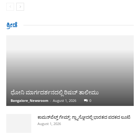
ಕ್ರೀಡೆ
ಧೋನಿ ಮಾರ್ಗದರ್ಶನದಲ್ಲಿ ರಿಷಬ್ ತಾಲೀಮು
Bangalore_Newsroom
-
August 1, 2026
0
ಕಾಮನ್‌ವೆಲ್ತ್ ಗೇಮ್ಸ್: ಗ್ಲ್ಯಾಸ್ಗೋದಲ್ಲಿ ಭಾರತದ ಪದಕದ ಲೂಟಿ
August 1, 2026