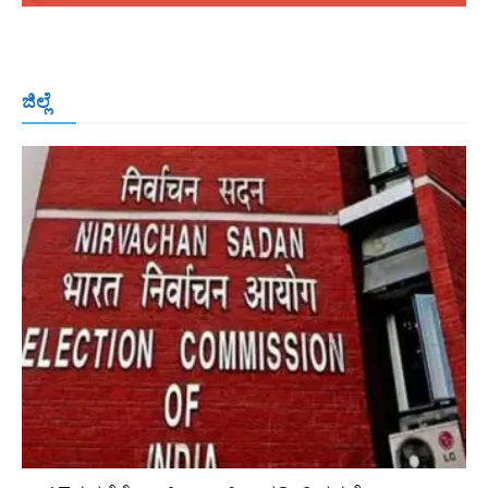
ಬೆಂಗಳೂರು
ಮಂಗಳೂರು
ಹುಬ್ಬಳ್ಳಿ
ಕಲಬುರಗಿ
ಬಳ್ಳಾರಿ
ಜಿಲ್ಲೆ
ರಾಯಚೂರು
ಮೈಸೂರು
ತುಮಕೂರು
ಶಿವಮೊಗ್ಗ
ವಿಜಯಪುರ
ಯಾದ್ಗೀರ್
ಬೀದರ್
More