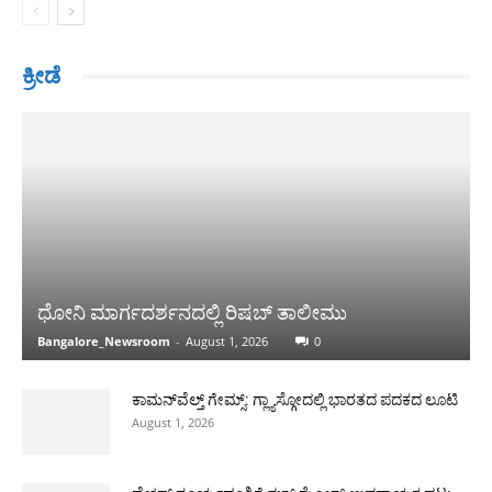
ಕ್ರೀಡೆ
ಧೋನಿ ಮಾರ್ಗದರ್ಶನದಲ್ಲಿ ರಿಷಬ್ ತಾಲೀಮು
Bangalore_Newsroom
-
August 1, 2026
0
ಕಾಮನ್‌ವೆಲ್ತ್ ಗೇಮ್ಸ್: ಗ್ಲ್ಯಾಸ್ಗೋದಲ್ಲಿ ಭಾರತದ ಪದಕದ ಲೂಟಿ
August 1, 2026