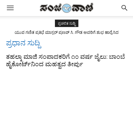
ಪ್ರಚಲಿತ ಸುದ್ಧಿ
ಯುವ ಗಣಿತ ಪ್ರತಿಭೆ ಮಾಸ್ಟರ್ ಪ್ರಣವ್ ಸಿ. ಗೌಡ ಅವರಿಗೆ ಶುಭ ಹಾರೈಸಿದ
ರಾಜ್ಯಪಾಲರು
ಪ್ರಧಾನ ಸುದ್ದಿ
ತಹಲ್ಕಾ ಮಾಜಿ ಸಂಪಾದಕರಿಗೆ ೧೦ ವರ್ಷ ಜೈಲು: ಬಾಂಬೆ
ಹೈಕೋರ್ಟ್‌ನಿಂದ ಮಹತ್ವದ ತೀರ್ಪು