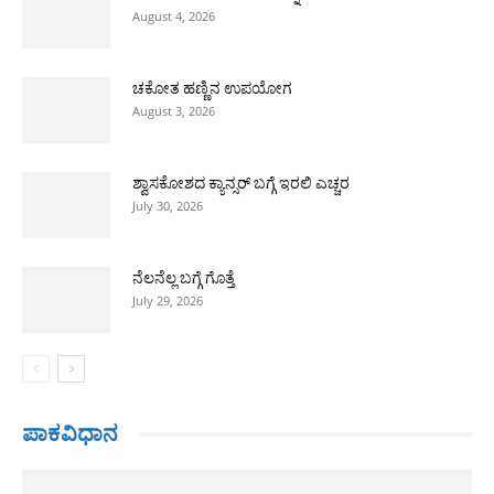
August 4, 2026
ಚಕೋತ ಹಣ್ಣಿನ ಉಪಯೋಗ
August 3, 2026
ಶ್ವಾಸಕೋಶದ ಕ್ಯಾನ್ಸರ್ ಬಗ್ಗೆ ಇರಲಿ ಎಚ್ಚರ
July 30, 2026
ನೆಲನೆಲ್ಲ ಬಗ್ಗೆ ಗೊತ್ತೆ
July 29, 2026
ಪಾಕವಿಧಾನ