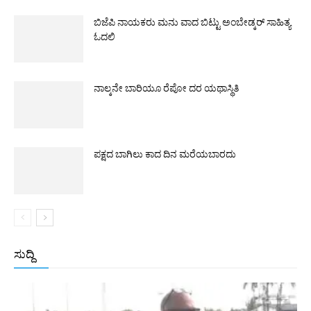
ಬಿಜೆಪಿ ನಾಯಕರು ಮನು ವಾದ ಬಿಟ್ಟು ಅಂಬೇಡ್ಕರ್ ಸಾಹಿತ್ಯ
ಓದಲಿ
ನಾಲ್ಕನೇ ಬಾರಿಯೂ ರೆಪೋ ದರ ಯಥಾಸ್ಥಿತಿ
ಪಕ್ಷದ ಬಾಗಿಲು ಕಾದ ದಿನ ಮರೆಯಬಾರದು
ಸುದ್ದಿ
All
ಅಂತರಾಷ್ಟ್ರೀಯ
ರಾಷ್ಟ್ರೀಯ
ರಾಜ್ಯ
More