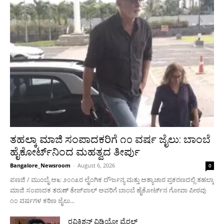
ತಹಲ್ಕಾ ಮಾಜಿ ಸಂಪಾದಕರಿಗೆ ೧೦ ವರ್ಷ ಜೈಲು: ಬಾಂಬೆ
ಹೈಕೋರ್ಟ್‌ನಿಂದ ಮಹತ್ವದ ತೀರ್ಪು
Bangalore_Newsroom
-
August 6, 2026
0
ಪಣಜಿ / ಮುಂಬೈ ಅ೬: ೨೦೧೩ರ ಲೈಂಗಿಕ ದೌರ್ಜನ್ಯ ಮತ್ತು ಅತ್ಯಾಚಾರ ಪ್ರಕರಣದಲ್ಲಿ ತಹಲ್ಕಾ
ಮಾಜಿ ಸಂಪಾದಕ ತರುಣ್ ತೇಜ್‌ಪಾಲ್ ಅವರಿಗೆ ಬಾಂಬೆ ಹೈಕೋರ್ಟ್‌ನ ಗೋವಾ ಪೀಠವು
೧೦ ವರ್ಷಗಳ ಕಠಿಣ ಜೈಲು...
ರವಿಕಿಶನ್ ವಿಡಿಯೋ ವೈರಲ್