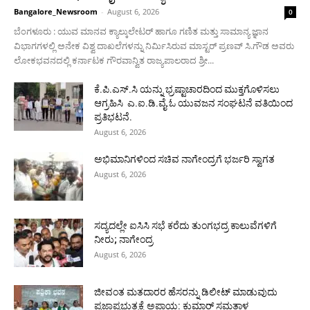
Bangalore_Newsroom
-
August 6, 2026
0
ಬೆಂಗಳೂರು : ಯುವ ಮಾನವ ಕ್ಯಾಲ್ಕುಲೇಟರ್ ಹಾಗೂ ಗಣಿತ ಮತ್ತು ಸಾಮಾನ್ಯ ಜ್ಞಾನ
ವಿಭಾಗಗಳಲ್ಲಿ ಅನೇಕ ವಿಶ್ವ ದಾಖಲೆಗಳನ್ನು ನಿರ್ಮಿಸಿರುವ ಮಾಸ್ಟರ್ ಪ್ರಣವ್ ಸಿ.ಗೌಡ ಅವರು
ಲೋಕಭವನದಲ್ಲಿ ಕರ್ನಾಟಕ ಗೌರವಾನ್ವಿತ ರಾಜ್ಯಪಾಲರಾದ ಶ್ರೀ...
ಕೆ.ಪಿ.ಎಸ್.ಸಿ ಯನ್ನು ಭ್ರಷ್ಟಾಚಾರದಿಂದ ಮುಕ್ತಗೊಳಿಸಲು
ಆಗ್ರಹಿಸಿ ಎ.ಐ.ಡಿ.ವೈ.ಓ ಯುವಜನ ಸಂಘಟನೆ ವತಿಯಿಂದ
ಪ್ರತಿಭಟನೆ.
August 6, 2026
ಅಭಿಮಾನಿಗಳಿಂದ ಸಚಿವ ನಾಗೇಂದ್ರಗೆ ಭರ್ಜರಿ ಸ್ವಾಗತ
August 6, 2026
ಸದ್ಯದಲ್ಲೇ ಐಸಿಸಿ ಸಭೆ ಕರೆದು ತುಂಗಭದ್ರ ಕಾಲುವೆಗಳಿಗೆ
ನೀರು; ನಾಗೇಂದ್ರ
August 6, 2026
ಜೀವಂತ ಮತದಾರರ ಹೆಸರನ್ನು ಡಿಲೀಟ್ ಮಾಡುವುದು
ಪ್ರಜಾಪ್ರಭುತ್ವಕ್ಕೆ ಅಪಾಯ: ಕುಮಾರ್ ಸಮತಾಳ