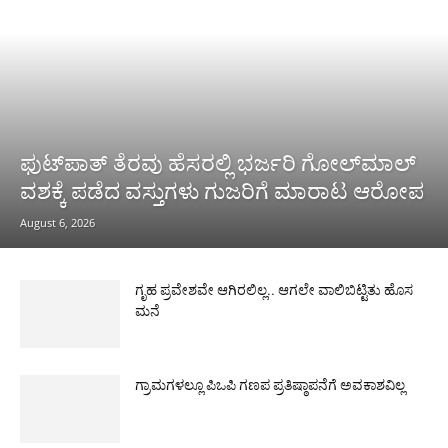
ಫುಟ್‌ಪಾತ್ ತೆರವು ಹೆಸರಲ್ಲಿ ಭರ್ಜರಿ ಗೋಲ್‌ಮಾಲ್
ವಶಕ್ಕೆ ಪಡೆದ ವಸ್ತುಗಳು ಗುಜರಿಗೆ ಮಾರಾಟ ಆರೋಪ
August 6, 2026
ಗೃಹ ಪ್ರವೇಶವೇ ಆಗಿರಲಿಲ್ಲ.. ಆಗಲೇ ವಾಲಿಬಿಟ್ಟಿತು ಹೊಸ
ಮನೆ
ಗ್ರಾಮಗಳಲ್ಲೂ ಪಿಒಪಿ ಗಣಪ ಪ್ರತಿಷ್ಠಾಪನೆಗೆ ಅವಕಾಶವಿಲ್ಲ