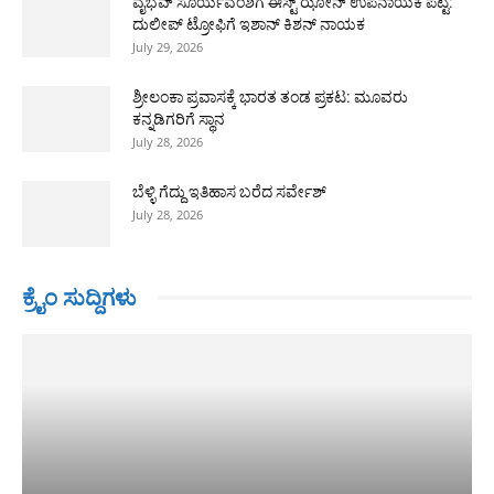
ವೈಭವ್ ಸೂರ್ಯವಂಶಿಗೆ ಈಸ್ಟ್ ಝೋನ್ ಉಪನಾಯಕ ಪಟ್ಟ:
ದುಲೀಪ್ ಟ್ರೋಫಿಗೆ ಇಶಾನ್ ಕಿಶನ್ ನಾಯಕ
July 29, 2026
ಶ್ರೀಲಂಕಾ ಪ್ರವಾಸಕ್ಕೆ ಭಾರತ ತಂಡ ಪ್ರಕಟ: ಮೂವರು
ಕನ್ನಡಿಗರಿಗೆ ಸ್ಥಾನ
July 28, 2026
ಬೆಳ್ಳಿ ಗೆದ್ದು ಇತಿಹಾಸ ಬರೆದ ಸರ್ವೇಶ್
July 28, 2026
ಕ್ರೈಂ ಸುದ್ದಿಗಳು