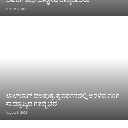
August 6, 2026
ಲಾಲ್‌ಬಾಗ್ ಫಲಪುಷ್ಪ ಪ್ರದರ್ಶನದಲ್ಲಿ ಅರಳಿದ ಗಂಗ
ಸಾಮ್ರಾಜ್ಯದ ಗತವೈಭವ
August 6, 2026