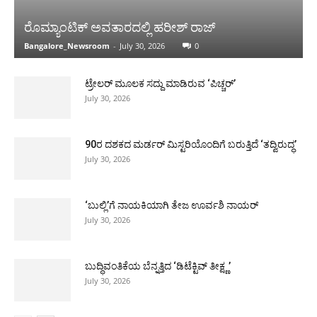
00:16
Demand Cabinet Berth for MLA Ramesh |
ರೊಮ್ಯಾಂಟಿಕ್ ಅವತಾರದಲ್ಲಿ ಹರೀಶ್ ರಾಜ್
ಕಾಂಗ್ರೆಸ್‌ ಜಿಲ್ಲಾಧ್ಯಕ್ಷರ ವಿರುದ್ಧ ತಿರುಗಿಬಿದ್ದ ಕೈ ಪಡೆ
00:54
Bangalore_Newsroom
-
July 30, 2026
0
Substandard Midday Meal Served | ಕಳಪೆ
ಬಿಸಿಊಟ ವಿತರಣೆ ಕಂಡು ಆಡಳಿತದ ವಿರುದ್ಧ
ಟ್ರೇಲರ್ ಮೂಲಕ ಸದ್ದು ಮಾಡಿರುವ ‘ಪಿಚ್ಚರ್’
ಕೆಂಡಾಮಂಡಲವಾದ ಪೋಷಕರು
00:30
July 30, 2026
90ರ ದಶಕದ ಮರ್ಡರ್ ಮಿಸ್ಟರಿಯೊಂದಿಗೆ ಬರುತ್ತಿದೆ ‘ತದ್ವಿರುದ್ಧ’
July 30, 2026
‘ಬುಲ್ಲಿ’ಗೆ ನಾಯಕಿಯಾಗಿ ತೇಜ ಊರ್ವಶಿ ನಾಯರ್
July 30, 2026
ಬುದ್ಧಿವಂತಿಕೆಯ ಬೆನ್ನತ್ತಿದ ‘ಡಿಟೆಕ್ಟಿವ್ ತೀಕ್ಷ್ಣ’
July 30, 2026