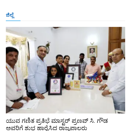
ಬೆಂಗಳೂರು
ಮಂಗಳೂರು
ಹುಬ್ಬಳ್ಳಿ
ಕಲಬುರಗಿ
ಬಳ್ಳಾರಿ
ಜಿಲ್ಲೆ
ರಾಯಚೂರು
ಮೈಸೂರು
ತುಮಕೂರು
ಶಿವಮೊಗ್ಗ
ವಿಜಯಪುರ
ಯಾದ್ಗೀರ್
ಬೀದರ್
More
ಯುವ ಗಣಿತ ಪ್ರತಿಭೆ ಮಾಸ್ಟರ್ ಪ್ರಣವ್ ಸಿ. ಗೌಡ
ಅವರಿಗೆ ಶುಭ ಹಾರೈಸಿದ ರಾಜ್ಯಪಾಲರು