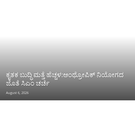
ಕೃತಕ ಬುದ್ಧಿ ಮತ್ತೆ ಹೆಚ್ಚಳ:ಆಂಥ್ರೋಪಿಕ್ ನಿಯೋಗದ
ಜೊತೆ ಸಿಎಂ ಚರ್ಚೆ
August 6, 2026