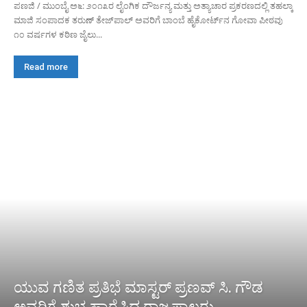
ಪಣಜಿ / ಮುಂಬೈ ಅ೬: ೨೦೧೩ರ ಲೈಂಗಿಕ ದೌರ್ಜನ್ಯ ಮತ್ತು ಅತ್ಯಾಚಾರ ಪ್ರಕರಣದಲ್ಲಿ ತಹಲ್ಕಾ
ಮಾಜಿ ಸಂಪಾದಕ ತರುಣ್ ತೇಜ್‌ಪಾಲ್ ಅವರಿಗೆ ಬಾಂಬೆ ಹೈಕೋರ್ಟ್‌ನ ಗೋವಾ ಪೀಠವು
೧೦ ವರ್ಷಗಳ ಕಠಿಣ ಜೈಲು...
Read more
ಯುವ ಗಣಿತ ಪ್ರತಿಭೆ ಮಾಸ್ಟರ್ ಪ್ರಣವ್ ಸಿ. ಗೌಡ
ಅವರಿಗೆ ಶುಭ ಹಾರೈಸಿದ ರಾಜ್ಯಪಾಲರು