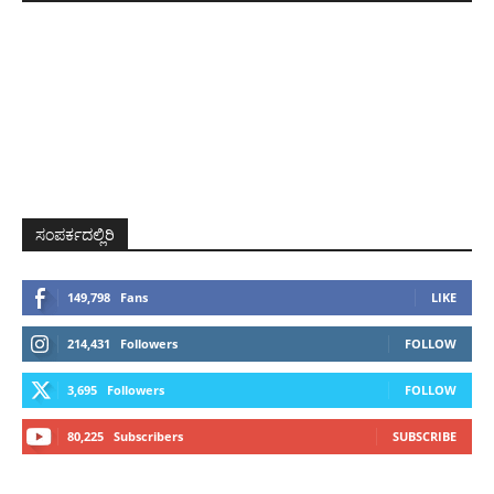
ಸಂಪರ್ಕದಲ್ಲಿರಿ
149,798
Fans
LIKE
214,431
Followers
FOLLOW
3,695
Followers
FOLLOW
80,225
Subscribers
SUBSCRIBE