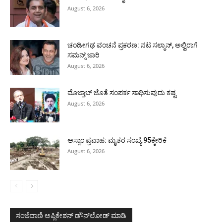
August 6, 2026
ಚಂಡೀಗಢ ವಂಚನೆ ಪ್ರಕರಣ: ನಟ ಸಲ್ಮಾನ್, ಅಲ್ವಿರಾಗೆ
ಸಮನ್ಸ್ ಜಾರಿ
August 6, 2026
ಮೊಜ್ತಾಬ್ ಜೊತೆ ಸಂಪರ್ಕ ಸಾಧಿಸುವುದು ಕಷ್ಟ
August 6, 2026
ಅಸ್ಸಾಂ ಪ್ರವಾಹ: ಮೃತರ ಸಂಖ್ಯೆ 95ಕ್ಕೇರಿಕೆ
August 6, 2026
ಸಂಜೆವಾಣಿ ಅಪ್ಲಿಕೇಶನ್ ಡೌನ್‌ಲೋಡ್ ಮಾಡಿ