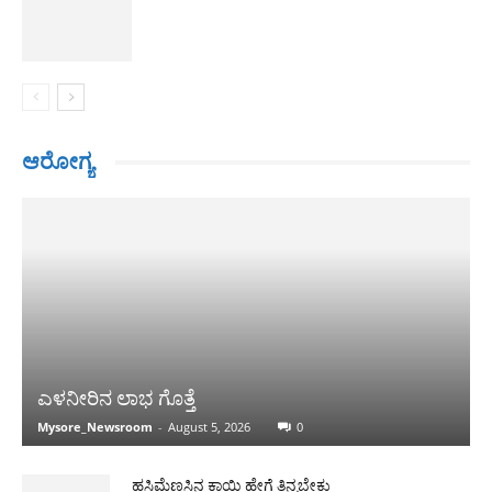
ಆರೋಗ್ಯ
ಎಳನೀರಿನ ಲಾಭ ಗೊತ್ತೆ
Mysore_Newsroom
-
August 5, 2026
0
ಹಸಿಮೆಣಸಿನ ಕಾಯಿ ಹೇಗೆ ತಿನ್ನಬೇಕು