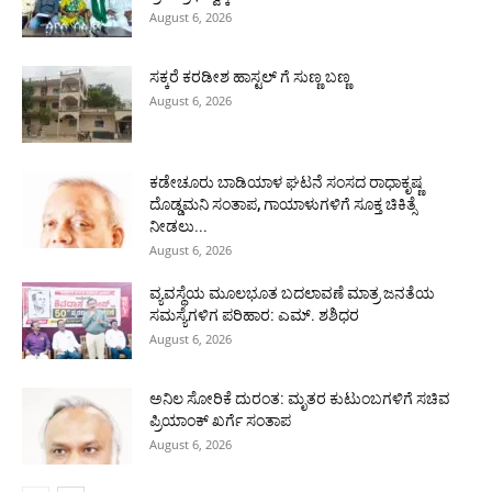
August 6, 2026
ಸಕ್ಕರೆ ಕರಡೀಶ ಹಾಸ್ಟಲ್ ಗೆ ಸುಣ್ಣ ಬಣ್ಣ
August 6, 2026
ಕಡೇಚೂರು ಬಾಡಿಯಾಳ ಘಟನೆ ಸಂಸದ ರಾಧಾಕೃಷ್ಣ
ದೊಡ್ಡಮನಿ ಸಂತಾಪ, ಗಾಯಾಳುಗಳಿಗೆ ಸೂಕ್ತ ಚಿಕಿತ್ಸೆ
ನೀಡಲು...
August 6, 2026
ವ್ಯವಸ್ಥೆಯ ಮೂಲಭೂತ ಬದಲಾವಣೆ ಮಾತ್ರ ಜನತೆಯ
ಸಮಸ್ಯೆಗಳಿಗ ಪರಿಹಾರ: ಎಮ್. ಶಶಿಧರ
August 6, 2026
ಅನಿಲ ಸೋರಿಕೆ ದುರಂತ: ಮೃತರ ಕುಟುಂಬಗಳಿಗೆ ಸಚಿವ
ಪ್ರಿಯಾಂಕ್ ಖರ್ಗೆ ಸಂತಾಪ
August 6, 2026