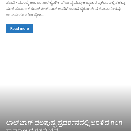
ಪಣಜಿ / ಮುಂಬೈ ಅ೬: ೨೦೧೩ರ ಲೈಂಗಿಕ ದೌರ್ಜನ್ಯ ಮತ್ತು ಅತ್ಯಾಚಾರ ಪ್ರಕರಣದಲ್ಲಿ ತಹಲ್ಕಾ
ಮಾಜಿ ಸಂಪಾದಕ ತರುಣ್ ತೇಜ್‌ಪಾಲ್ ಅವರಿಗೆ ಬಾಂಬೆ ಹೈಕೋರ್ಟ್‌ನ ಗೋವಾ ಪೀಠವು
೧೦ ವರ್ಷಗಳ ಕಠಿಣ ಜೈಲು...
Read more
ಲಾಲ್‌ಬಾಗ್ ಫಲಪುಷ್ಪ ಪ್ರದರ್ಶನದಲ್ಲಿ ಅರಳಿದ ಗಂಗ
ಸಾಮ್ರಾಜ್ಯದ ಗತವೈಭವ