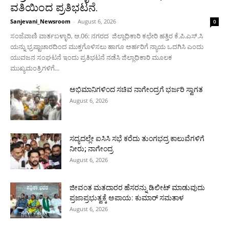
ವತಿಯಿಂದ ಪ್ರತಿಭಟನೆ.
Sanjevani_Newsroom
-
August 6, 2026
0
ಸಂಜೆವಾಣಿ ವಾರ್ತಬಳ್ಳಾರಿ, ಆ.06: ನಗರದ ಜಿಲ್ಲಾಧಿಕಾರಿ ಕಛೇರಿ ಹತ್ತಿರ ಕೆ.ಪಿ.ಎಸ್.ಸಿ
ಯನ್ನು ಭ್ರಷ್ಟಾಚಾರದಿಂದ ಮುಕ್ತಗೊಳಿಸಲು ಹಾಗೂ ಅರ್ಹರಿಗೆ ನ್ಯಾಯ ಒದಗಿಸಿ ಎಂದು
ಯುವಜನ ಸಂಘಟನೆ ಇಂದು ಪ್ರತಿಭಟನೆ ನಡೆಸಿ ಜಿಲ್ಲಾಧಿಕಾರಿ ಮೂಲಕ
ಮುಖ್ಯಮಂತ್ರಿಗಳಿಗೆ...
ಅಭಿಮಾನಿಗಳಿಂದ ಸಚಿವ ನಾಗೇಂದ್ರಗೆ ಭರ್ಜರಿ ಸ್ವಾಗತ
August 6, 2026
ಸದ್ಯದಲ್ಲೇ ಐಸಿಸಿ ಸಭೆ ಕರೆದು ತುಂಗಭದ್ರ ಕಾಲುವೆಗಳಿಗೆ
ನೀರು; ನಾಗೇಂದ್ರ
August 6, 2026
ಜೀವಂತ ಮತದಾರರ ಹೆಸರನ್ನು ಡಿಲೀಟ್ ಮಾಡುವುದು
ಪ್ರಜಾಪ್ರಭುತ್ವಕ್ಕೆ ಅಪಾಯ: ಕುಮಾರ್ ಸಮತಾಳ
August 6, 2026