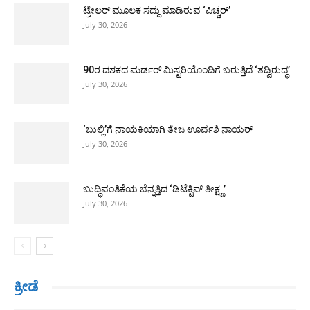
ಟ್ರೇಲರ್ ಮೂಲಕ ಸದ್ದು ಮಾಡಿರುವ ‘ಪಿಚ್ಚರ್’
July 30, 2026
90ರ ದಶಕದ ಮರ್ಡರ್ ಮಿಸ್ಟರಿಯೊಂದಿಗೆ ಬರುತ್ತಿದೆ ‘ತದ್ವಿರುದ್ಧ’
July 30, 2026
‘ಬುಲ್ಲಿ’ಗೆ ನಾಯಕಿಯಾಗಿ ತೇಜ ಊರ್ವಶಿ ನಾಯರ್
July 30, 2026
ಬುದ್ಧಿವಂತಿಕೆಯ ಬೆನ್ನತ್ತಿದ ‘ಡಿಟೆಕ್ಟಿವ್ ತೀಕ್ಷ್ಣ’
July 30, 2026
ಕ್ರೀಡೆ