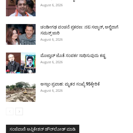
August 6, 2026
ಚಂಡೀಗಢ ವಂಚನೆ ಪ್ರಕರಣ: ನಟ ಸಲ್ಮಾನ್, ಅಲ್ವಿರಾಗೆ
ಸಮನ್ಸ್ ಜಾರಿ
August 6, 2026
ಮೊಜ್ತಾಬ್ ಜೊತೆ ಸಂಪರ್ಕ ಸಾಧಿಸುವುದು ಕಷ್ಟ
August 6, 2026
ಅಸ್ಸಾಂ ಪ್ರವಾಹ: ಮೃತರ ಸಂಖ್ಯೆ 95ಕ್ಕೇರಿಕೆ
August 6, 2026
ಸಂಜೆವಾಣಿ ಅಪ್ಲಿಕೇಶನ್ ಡೌನ್‌ಲೋಡ್ ಮಾಡಿ