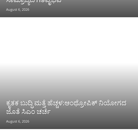
August 6, 2026
ಕೃತಕ ಬುದ್ಧಿ ಮತ್ತೆ ಹೆಚ್ಚಳ:ಆಂಥ್ರೋಪಿಕ್ ನಿಯೋಗದ
ಜೊತೆ ಸಿಎಂ ಚರ್ಚೆ
August 6, 2026