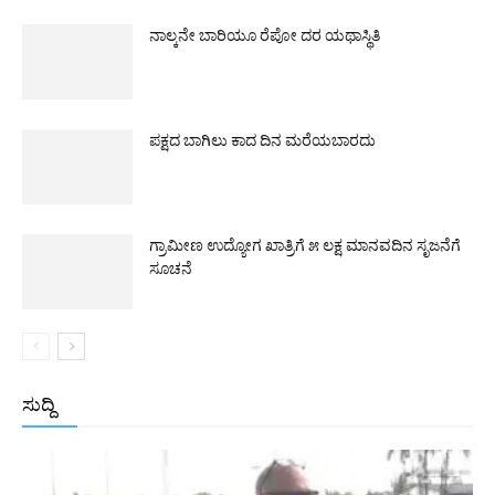
ನಾಲ್ಕನೇ ಬಾರಿಯೂ ರೆಪೋ ದರ ಯಥಾಸ್ಥಿತಿ
ಪಕ್ಷದ ಬಾಗಿಲು ಕಾದ ದಿನ ಮರೆಯಬಾರದು
ಗ್ರಾಮೀಣ ಉದ್ಯೋಗ ಖಾತ್ರಿಗೆ ೫ ಲಕ್ಷ ಮಾನವದಿನ ಸೃಜನೆಗೆ
ಸೂಚನೆ
ಸುದ್ದಿ
All
ಅಂತರಾಷ್ಟ್ರೀಯ
ರಾಷ್ಟ್ರೀಯ
ರಾಜ್ಯ
More