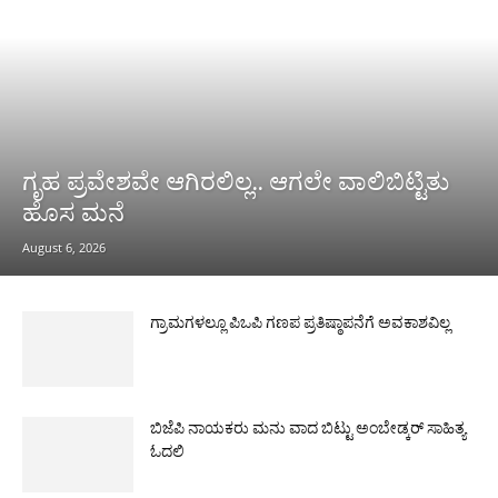
ಗೃಹ ಪ್ರವೇಶವೇ ಆಗಿರಲಿಲ್ಲ.. ಆಗಲೇ ವಾಲಿಬಿಟ್ಟಿತು
ಹೊಸ ಮನೆ
August 6, 2026
ಗ್ರಾಮಗಳಲ್ಲೂ ಪಿಒಪಿ ಗಣಪ ಪ್ರತಿಷ್ಠಾಪನೆಗೆ ಅವಕಾಶವಿಲ್ಲ
ಬಿಜೆಪಿ ನಾಯಕರು ಮನು ವಾದ ಬಿಟ್ಟು ಅಂಬೇಡ್ಕರ್ ಸಾಹಿತ್ಯ
ಓದಲಿ