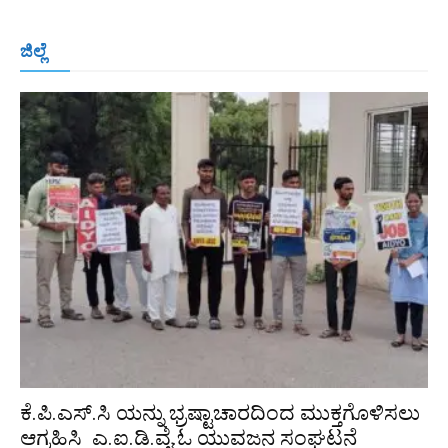
ಬೆಂಗಳೂರು
ಮಂಗಳೂರು
ಹುಬ್ಬಳ್ಳಿ
ಕಲಬುರಗಿ
ಬಳ್ಳಾರಿ
ಜಿಲ್ಲೆ
ರಾಯಚೂರು
ಮೈಸೂರು
ತುಮಕೂರು
ಶಿವಮೊಗ್ಗ
ವಿಜಯಪುರ
ಯಾದ್ಗೀರ್
ಬೀದರ್
More
ಕೆ.ಪಿ.ಎಸ್.ಸಿ ಯನ್ನು ಭ್ರಷ್ಟಾಚಾರದಿಂದ ಮುಕ್ತಗೊಳಿಸಲು
ಆಗ್ರಹಿಸಿ ಎ.ಐ.ಡಿ.ವೈ.ಓ ಯುವಜನ ಸಂಘಟನೆ