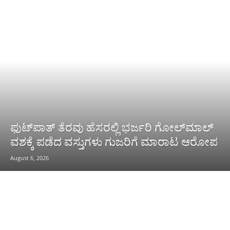
ಫುಟ್‌ಪಾತ್ ತೆರವು ಹೆಸರಲ್ಲಿ ಭರ್ಜರಿ ಗೋಲ್‌ಮಾಲ್
ವಶಕ್ಕೆ ಪಡೆದ ವಸ್ತುಗಳು ಗುಜರಿಗೆ ಮಾರಾಟ ಆರೋಪ
August 6, 2026