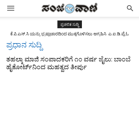
ಪ್ರಚಲಿತ ಸುದ್ಧಿ
ಕೆ.ಪಿ.ಎಸ್.ಸಿ ಯನ್ನು ಭ್ರಷ್ಟಾಚಾರದಿಂದ ಮುಕ್ತಗೊಳಿಸಲು ಆಗ್ರಹಿಸಿ ಎ.ಐ.ಡಿ.ವೈ.ಓ
ಯುವಜನ ಸಂಘಟನೆ ವತಿಯಿಂದ ಪ್ರತಿಭಟನೆ.
ಪ್ರಧಾನ ಸುದ್ದಿ
ತಹಲ್ಕಾ ಮಾಜಿ ಸಂಪಾದಕರಿಗೆ ೧೦ ವರ್ಷ ಜೈಲು: ಬಾಂಬೆ
ಹೈಕೋರ್ಟ್‌ನಿಂದ ಮಹತ್ವದ ತೀರ್ಪು