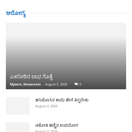
ಆರೋಗ್ಯ
ಎಳನೀರಿನ ಲಾಭ ಗೊತ್ತೆ
Mysore_Newsroom
-
August 5, 2026
0
ಹಸಿಮೆಣಸಿನ ಕಾಯಿ ಹೇಗೆ ತಿನ್ನಬೇಕು
August 4, 2026
ಚಕೋತ ಹಣ್ಣಿನ ಉಪಯೋಗ
August 3, 2026