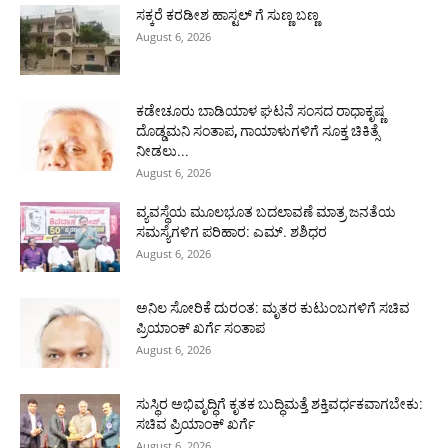
ಸಕ್ಕರೆ ಕರಡೀಶ ಹಾಸ್ಟಲ್ ಗೆ ಸುಣ್ಣ ಬಣ್ಣ
August 6, 2026
ಕಡೇಚೂರು ಬಾಡಿಯಾಳ ಘಟನೆ ಸಂಸದ ರಾಧಾಕೃಷ್ಣ
ದೊಡ್ಡಮನಿ ಸಂತಾಪ, ಗಾಯಾಳುಗಳಿಗೆ ಸೂಕ್ತ ಚಿಕಿತ್ಸೆ
ನೀಡಲು...
August 6, 2026
ವ್ಯವಸ್ಥೆಯ ಮೂಲಭೂತ ಬದಲಾವಣೆ ಮಾತ್ರ ಜನತೆಯ
ಸಮಸ್ಯೆಗಳಿಗ ಪರಿಹಾರ: ಎಮ್. ಶಶಿಧರ
August 6, 2026
ಅನಿಲ ಸೋರಿಕೆ ದುರಂತ: ಮೃತರ ಕುಟುಂಬಗಳಿಗೆ ಸಚಿವ
ಪ್ರಿಯಾಂಕ್ ಖರ್ಗೆ ಸಂತಾಪ
August 6, 2026
ಸುಸ್ಥಿರ ಅಭಿವೃದ್ಧಿಗೆ ಕೃತಕ ಬುದ್ಧಿಮತ್ತೆ ಶಕ್ತಿವರ್ಧಕವಾಗಬೇಕು:
ಸಚಿವ ಪ್ರಿಯಾಂಕ್ ಖರ್ಗೆ
August 6, 2026