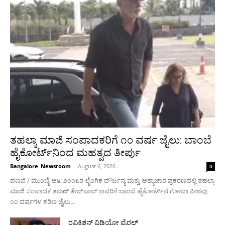
ತಹಲ್ಕಾ ಮಾಜಿ ಸಂಪಾದಕರಿಗೆ ೧೦ ವರ್ಷ ಜೈಲು: ಬಾಂಬೆ
ಹೈಕೋರ್ಟ್‌ನಿಂದ ಮಹತ್ವದ ತೀರ್ಪು
Bangalore_Newsroom
-
August 6, 2026
0
ಪಣಜಿ / ಮುಂಬೈ ಅ೬: ೨೦೧೩ರ ಲೈಂಗಿಕ ದೌರ್ಜನ್ಯ ಮತ್ತು ಅತ್ಯಾಚಾರ ಪ್ರಕರಣದಲ್ಲಿ ತಹಲ್ಕಾ
ಮಾಜಿ ಸಂಪಾದಕ ತರುಣ್ ತೇಜ್‌ಪಾಲ್ ಅವರಿಗೆ ಬಾಂಬೆ ಹೈಕೋರ್ಟ್‌ನ ಗೋವಾ ಪೀಠವು
೧೦ ವರ್ಷಗಳ ಕಠಿಣ ಜೈಲು...
ರವಿಕಿಶನ್ ವಿಡಿಯೋ ವೈರಲ್