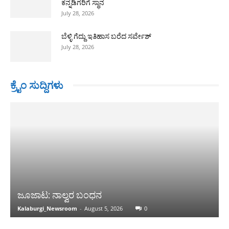
ಕನ್ನಡಿಗರಿಗೆ ಸ್ಥಾನ
July 28, 2026
ಬೆಳ್ಳಿ ಗೆದ್ದು ಇತಿಹಾಸ ಬರೆದ ಸರ್ವೇಶ್
July 28, 2026
ಕ್ರೈಂ ಸುದ್ದಿಗಳು
ಜೂಜಾಟ: ನಾಲ್ವರ ಬಂಧನ
Kalaburgi_Newsroom
-
August 5, 2026
0