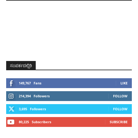
ಸಂಪರ್ಕದಲ್ಲಿರಿ
149,767
Fans
LIKE
214,394
Followers
FOLLOW
3,695
Followers
FOLLOW
80,225
Subscribers
SUBSCRIBE