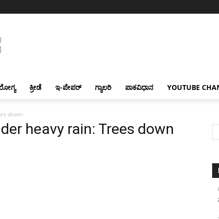
ರೋಗ್ಯ
ಕ್ರೀಡೆ
ಇ-ಪೇಪರ್
ಗ್ಯಾಲರಿ
ಪಾಕವಿಧಾನ
YOUTUBE CHA
ees down
nder heavy rain: Trees down