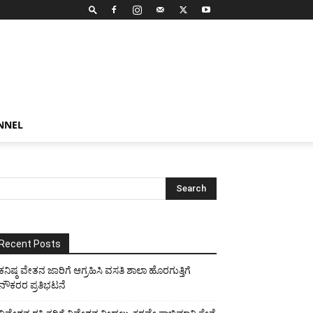
NNEL
Recent Posts
ಕನಿಷ್ಠ ವೇತನ ಜಾರಿಗೆ ಆಗ್ರಹಿಸಿ ವಸತಿ ಶಾಲಾ ಹೊರಗುತ್ತಿಗೆ
ನೌಕರರ ಪ್ರತಿಭಟನೆ