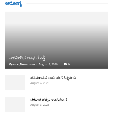
ಆರೋಗ್ಯ
ಎಳನೀರಿನ ಲಾಭ ಗೊತ್ತೆ
Mysore_Newsroom
-
August 5, 2026
0
ಹಸಿಮೆಣಸಿನ ಕಾಯಿ ಹೇಗೆ ತಿನ್ನಬೇಕು
August 4, 2026
ಚಕೋತ ಹಣ್ಣಿನ ಉಪಯೋಗ
August 3, 2026