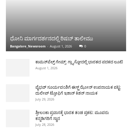
ಧೋನಿ ಮಾರ್ಗದರ್ಶನದಲ್ಲಿ ರಿಷಬ್ ತಾಲೀಮು
Bangalore_Newsroom
-
August 1, 2026
0
ಕಾಮನ್‌ವೆಲ್ತ್ ಗೇಮ್ಸ್: ಗ್ಲ್ಯಾಸ್ಗೋದಲ್ಲಿ ಭಾರತದ ಪದಕದ ಲೂಟಿ
August 1, 2026
ವೈಭವ್ ಸೂರ್ಯವಂಶಿಗೆ ಈಸ್ಟ್ ಝೋನ್ ಉಪನಾಯಕ ಪಟ್ಟ:
ದುಲೀಪ್ ಟ್ರೋಫಿಗೆ ಇಶಾನ್ ಕಿಶನ್ ನಾಯಕ
July 29, 2026
ಶ್ರೀಲಂಕಾ ಪ್ರವಾಸಕ್ಕೆ ಭಾರತ ತಂಡ ಪ್ರಕಟ: ಮೂವರು
ಕನ್ನಡಿಗರಿಗೆ ಸ್ಥಾನ
July 28, 2026