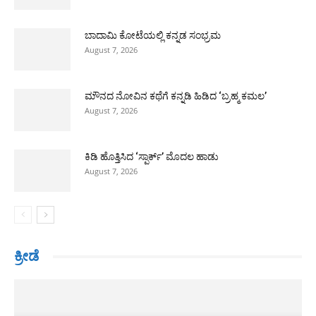
ಬಾದಾಮಿ ಕೋಟೆಯಲ್ಲಿ ಕನ್ನಡ ಸಂಭ್ರಮ
August 7, 2026
ಮೌನದ ನೋವಿನ ಕಥೆಗೆ ಕನ್ನಡಿ ಹಿಡಿದ ‘ಬ್ರಹ್ಮ ಕಮಲ’
August 7, 2026
ಕಿಡಿ ಹೊತ್ತಿಸಿದ ‘ಸ್ಪಾರ್ಕ್’ ಮೊದಲ ಹಾಡು
August 7, 2026
ಕ್ರೀಡೆ