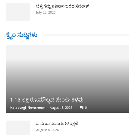
ಬೆಳ್ಳಿ ಗೆದ್ದು ಇತಿಹಾಸ ಬರೆದ ಸರ್ವೇಶ್
July 28, 2026
ಕ್ರೈಂ ಸುದ್ದಿಗಳು
1.13 ಲಕ್ಷ ರೂ.ಮೌಲ್ಯದ ಪೇಂಟ್ ಕಳವು
Kalaburgi_Newsroom
-
August 8, 2026
0
ಐದು ಜಾನುವಾರುಗಳ ರಕ್ಷಣೆ
August 8, 2026