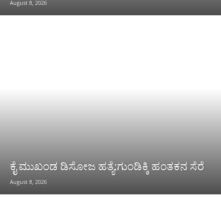
August 8, 2026
ಕೈ ಮುಖಂಡ ಡಿಸೋಜ ಹತ್ಯೆ:ಗುಂಡಿಕ್ಕಿ ಹಂತಕನ ಸೆರೆ
August 8, 2026