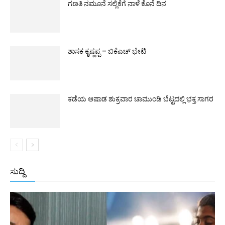
ಗಣತಿ ನಮೂನೆ ಸಲ್ಲಿಕೆಗೆ ನಾಳೆ ಕೊನೆ ದಿನ
ಶಾಸಕ ಕೃಷ್ಣಪ್ಪ – ಬಿಕೆಎಚ್ ಭೇಟಿ
ಕಡೆಯ ಆಷಾಡ ಶುಕ್ರವಾರ ಚಾಮುಂಡಿ ಬೆಟ್ಟದಲ್ಲಿ ಭಕ್ತ ಸಾಗರ
ಸುದ್ದಿ
All
ಅಂತರಾಷ್ಟ್ರೀಯ
ರಾಷ್ಟ್ರೀಯ
ರಾಜ್ಯ
More