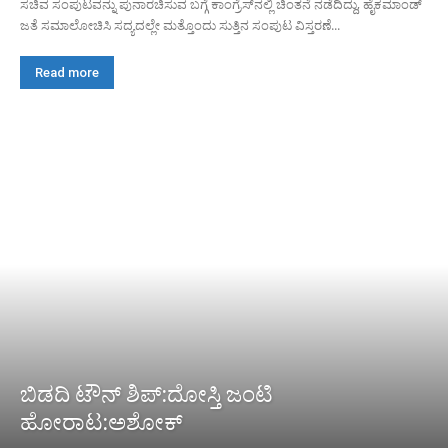
ಸಚಿವ ಸಂಪುಟವನ್ನು ಪುನಾರಚಿಸುವ ಬಗ್ಗೆ ಕಾಂಗ್ರೆಸ್‌ನಲ್ಲಿ ಚಿಂತನೆ ನಡೆದಿದ್ದು, ಹೈಕಮಾಂಡ್
ಜತೆ ಸಮಾಲೋಚಿಸಿ ಸದ್ಯದಲ್ಲೇ ಮತ್ತೊಂದು ಸುತ್ತಿನ ಸಂಪುಟ ವಿಸ್ತರಣೆ...
Read more
ಬಿಡದಿ ಟೌನ್ ಶಿಪ್:ದೋಸ್ತಿ ಜಂಟಿ
ಹೋರಾಟ:ಅಶೋಕ್