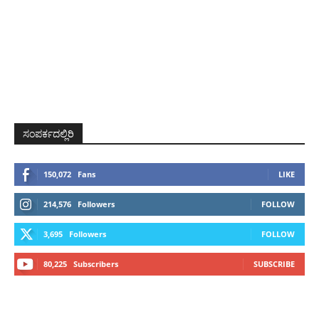
ಸಂಪರ್ಕದಲ್ಲಿರಿ
150,072
Fans
LIKE
214,576
Followers
FOLLOW
3,695
Followers
FOLLOW
80,225
Subscribers
SUBSCRIBE