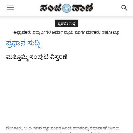
ಪ್ರಚಲಿತ ಸುದ್ಧಿ
ಅಧ್ಯಾಪಕರು ವಿದ್ಯಾರ್ಥಿಗಳ ಆದರ್ಶ ಪ್ರಾಯ ಮಾರ್ಗ ದರ್ಶಕರು: ತಹಸೀಲ್ದಾರ
ಅಂಜುಮ್ ತಬಸ್ಸುಮ್
ಪ್ರಧಾನ ಸುದ್ದಿ
ಮತ್ತೊಮ್ಮೆ ಸಂಪುಟ ವಿಸ್ತರಣೆ
ಬೆಂಗಳೂರು, ಆ. ೮- ಸಚಿವ ಸ್ಥಾನ ವಂಚಿತ ಹಿರಿಯ ಶಾಸಕರನ್ನು ಸಮಾಧಾನಗೊಳಿಸಲು