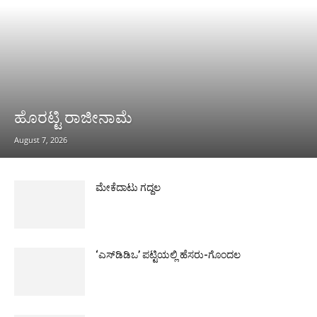
ಹೊರಟ್ಟಿ ರಾಜೀನಾಮೆ
August 7, 2026
ಮೇಕೆದಾಟು ಗದ್ದಲ
‘ಎಸ್‌ಡಿಡಿಒ’ ಪಟ್ಟಿಯಲ್ಲಿ ಹೆಸರು-ಗೊಂದಲ