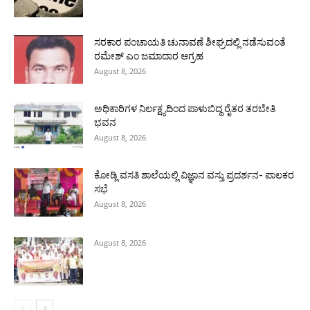
ಸರಕಾರ ಪಂಚಾಯತಿ ಚುನಾವಣೆ ಶೀಘ್ರದಲ್ಲಿ ನಡೆಸುವಂತೆ
ರಮೇಶ್ ಎಂ ಜಮಾದಾರ ಆಗ್ರಹ
August 8, 2026
ಅಧಿಕಾರಿಗಳ ನಿರ್ಲಕ್ಷ್ಯದಿಂದ ಪಾಳುಬಿದ್ದ ರೈತರ ತರಬೇತಿ
ಭವನ
August 8, 2026
ಕೋಡ್ಲಿ ವಸತಿ ಶಾಲೆಯಲ್ಲಿ ವಿಜ್ಞಾನ ವಸ್ತು ಪ್ರದರ್ಶನ- ಪಾಲಕರ
ಸಭೆ
August 8, 2026
August 8, 2026