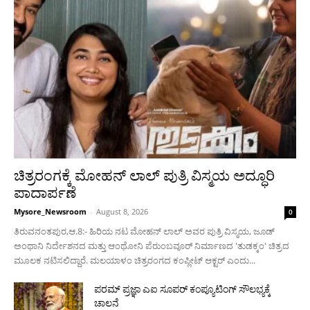
ಚಿತ್ರರಂಗಕ್ಕೆ ಮೋಹನ್ ಲಾಲ್ ಪುತ್ರಿ ವಿಸ್ಮಯ ಅದ್ಧೂರಿ
ಪಾದಾರ್ಪಣೆ
Mysore_Newsroom
-
August 8, 2026
0
ತಿರುವನಂತಪುರ,ಆ.8:- ಹಿರಿಯ ನಟ ಮೋಹನ್ ಲಾಲ್ ಅವರ ಪುತ್ರಿ ವಿಸ್ಮಯ, ಜೂಡ್
ಅಂಥಾನಿ ನಿರ್ದೇಶನದ ಮತ್ತು ಆಂಥೋನಿ ಪೆರುಂಬವೂರ್ ನಿರ್ಮಾಣದ 'ತುಡಕ್ಕಂ' ಚಿತ್ರದ
ಮೂಲಕ ನಟಿಸಲಿದ್ದಾರೆ. ಮಲಯಾಳಂ ಚಿತ್ರರಂಗದ ಕಂಪ್ಲೀಟ್ ಆಕ್ಟರ್ ಎಂದು...
ಪರಮ್ ಪ್ರಜ್ಞಾ ಎಐ ಸೂಪರ್ ಕಂಪ್ಯೂಟಿಂಗ್ ಸೌಲಭ್ಯಕ್ಕೆ
ಚಾಲನೆ