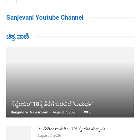
Sanjevani Youtube Channel
ಚಿತ್ರ ವಾಣಿ
ಸೆಪ್ಟೆಂಬರ್ 18ಕ್ಕೆ ತೆರೆಗೆ ಬರಲಿದೆ ‘ಅಮರ್ಥ’
Bangalore_Newsroom
-
August 7, 2026
0
‘ಅಮೆರಿಕಾ ಅಮೆರಿಕಾ 2’ಗೆ ಸ್ನೇಹದ ಸಂಭ್ರಮ
August 7, 2026