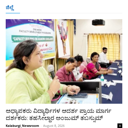
ಬೆಂಗಳೂರು
ಮಂಗಳೂರು
ಹುಬ್ಬಳ್ಳಿ
ಕಲಬುರಗಿ
ಬಳ್ಳಾರಿ
ಜಿಲ್ಲೆ
ರಾಯಚೂರು
ಮೈಸೂರು
ತುಮಕೂರು
ಶಿವಮೊಗ್ಗ
ವಿಜಯಪುರ
ಯಾದ್ಗೀರ್
ಬೀದರ್
More
ಅಧ್ಯಾಪಕರು ವಿದ್ಯಾರ್ಥಿಗಳ ಆದರ್ಶ ಪ್ರಾಯ ಮಾರ್ಗ
ದರ್ಶಕರು: ತಹಸೀಲ್ದಾರ ಅಂಜುಮ್ ತಬಸ್ಸುಮ್
Kalaburgi_Newsroom
-
August 8, 2026
0