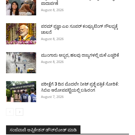
ಪಾದಾರ್ಪಣೆ
August 8, 2026
ಪರಮ್ ಪ್ರಜ್ಞಾ ಎಐ ಸೂಪರ್ ಕಂಪ್ಯೂಟಿಂಗ್ ಸೌಲಭ್ಯಕ್ಕೆ
ಚಾಲನೆ
August 8, 2026
ಮುಂಗಾರು ಅಬ್ಬರ, ಹಲವು ರಾಜ್ಯಗಳಲ್ಲಿ ಮಳೆ ಎಚ್ಚರಿಕೆ
August 8, 2026
ಪರೀಕ್ಷೆಗೆ 3 ದಿನ ಮೊದಲೇ ನೀಟ್ ಪ್ರಶ್ನೆ ಪತ್ರಿಕೆ ಸೋರಿಕೆ:
ಸಿಬಿಐ ಆರೋಪಪಟ್ಟಿಯಲ್ಲಿ ಬಹಿರಂಗ
August 7, 2026
ಸಂಜೆವಾಣಿ ಅಪ್ಲಿಕೇಶನ್ ಡೌನ್‌ಲೋಡ್ ಮಾಡಿ