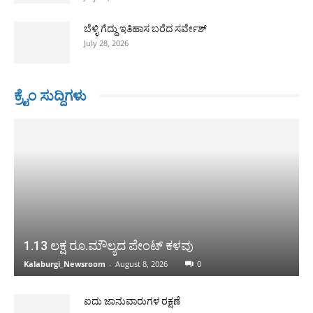
ಬೆಳ್ಳಿ ಗೆದ್ದು ಇತಿಹಾಸ ಬರೆದ ಸರ್ವೇಶ್
July 28, 2026
ಕ್ರೈಂ ಸುದ್ದಿಗಳು
1.13 ಲಕ್ಷ ರೂ.ಮೌಲ್ಯದ ಪೇಂಟ್ ಕಳವು
Kalaburgi_Newsroom
-
August 8, 2026
0
ಐದು ಜಾನುವಾರುಗಳ ರಕ್ಷಣೆ