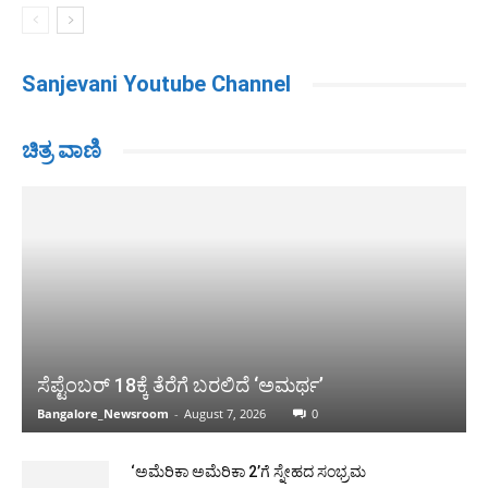
Sanjevani Youtube Channel
ಚಿತ್ರ ವಾಣಿ
ಸೆಪ್ಟೆಂಬರ್ 18ಕ್ಕೆ ತೆರೆಗೆ ಬರಲಿದೆ ‘ಅಮರ್ಥ’
Bangalore_Newsroom
-
August 7, 2026
0
‘ಅಮೆರಿಕಾ ಅಮೆರಿಕಾ 2’ಗೆ ಸ್ನೇಹದ ಸಂಭ್ರಮ