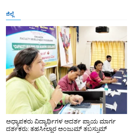
ಬೆಂಗಳೂರು
ಮಂಗಳೂರು
ಹುಬ್ಬಳ್ಳಿ
ಕಲಬುರಗಿ
ಬಳ್ಳಾರಿ
ಜಿಲ್ಲೆ
ರಾಯಚೂರು
ಮೈಸೂರು
ತುಮಕೂರು
ಶಿವಮೊಗ್ಗ
ವಿಜಯಪುರ
ಯಾದ್ಗೀರ್
ಬೀದರ್
More
ಅಧ್ಯಾಪಕರು ವಿದ್ಯಾರ್ಥಿಗಳ ಆದರ್ಶ ಪ್ರಾಯ ಮಾರ್ಗ
ದರ್ಶಕರು: ತಹಸೀಲ್ದಾರ ಅಂಜುಮ್ ತಬಸ್ಸುಮ್