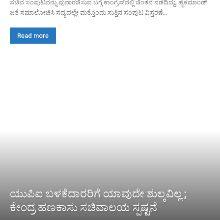
ಸಚಿವ ಸಂಪುಟವನ್ನು ಪುನಾರಚಿಸುವ ಬಗ್ಗೆ ಕಾಂಗ್ರೆಸ್‌ನಲ್ಲಿ ಚಿಂತನೆ ನಡೆದಿದ್ದು, ಹೈಕಮಾಂಡ್
ಜತೆ ಸಮಾಲೋಚಿಸಿ ಸದ್ಯದಲ್ಲೇ ಮತ್ತೊಂದು ಸುತ್ತಿನ ಸಂಪುಟ ವಿಸ್ತರಣೆ...
Read more
ಯುಪಿಐ ಬಳಕೆದಾರರಿಗೆ ಯಾವುದೇ ಶುಲ್ಕವಿಲ್ಲ ;
ಕೇಂದ್ರ ಹಣಕಾಸು ಸಚಿವಾಲಯ ಸ್ಪಷ್ಟನೆ