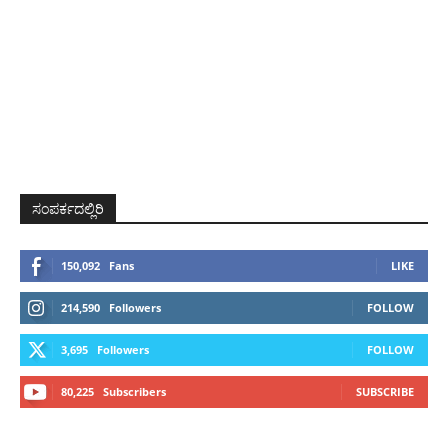
ಸಂಪರ್ಕದಲ್ಲಿರಿ
150,092
Fans
LIKE
214,590
Followers
FOLLOW
3,695
Followers
FOLLOW
80,225
Subscribers
SUBSCRIBE