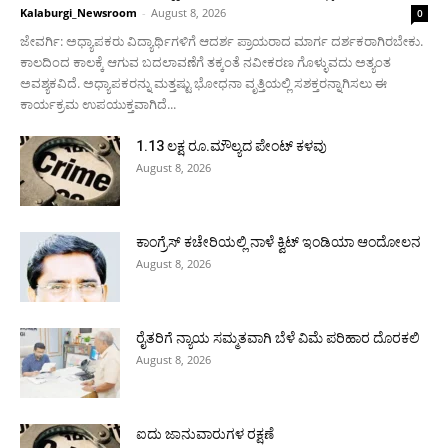
Kalaburgi_Newsroom
-
August 8, 2026
0
ಜೇವರ್ಗಿ: ಅಧ್ಯಾಪಕರು ವಿದ್ಯಾರ್ಥಿಗಳಿಗೆ ಆದರ್ಶ ಪ್ರಾಯರಾದ ಮಾರ್ಗ ದರ್ಶಕರಾಗಿರಬೇಕು.
ಕಾಲದಿಂದ ಕಾಲಕ್ಕೆ ಆಗುವ ಬದಲಾವಣೆಗೆ ತಕ್ಕಂತೆ ನವೀಕರಣ ಗೊಳ್ಳುವದು ಅತ್ಯಂತ
ಅವಶ್ಯಕವಿದೆ. ಅಧ್ಯಾಪಕರನ್ನು ಮತ್ತಷ್ಟು ಭೋಧನಾ ವೃತ್ತಿಯಲ್ಲಿ ಸಶಕ್ತರನ್ನಾಗಿಸಲು ಈ
ಕಾರ್ಯಕ್ರಮ ಉಪಯುಕ್ತವಾಗಿದೆ...
1.13 ಲಕ್ಷ ರೂ.ಮೌಲ್ಯದ ಪೇಂಟ್ ಕಳವು
August 8, 2026
ಕಾಂಗ್ರೆಸ್ ಕಚೇರಿಯಲ್ಲಿ ನಾಳೆ ಕ್ವಿಟ್ ಇಂಡಿಯಾ ಆಂದೋಲನ
August 8, 2026
ರೈತರಿಗೆ ನ್ಯಾಯ ಸಮ್ಮತವಾಗಿ ಬೆಳೆ ವಿಮೆ ಪರಿಹಾರ ದೊರಕಲಿ
August 8, 2026
ಐದು ಜಾನುವಾರುಗಳ ರಕ್ಷಣೆ