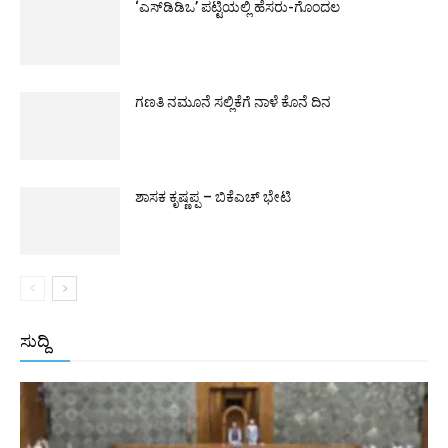
‘ಎಸ್‌ಡಿಡಿಒ’ ಪಟ್ಟಿಯಲ್ಲಿ ಹೆಸರು-ಗೊಂದಲ
ಗಣತಿ ನಮೂನೆ ಸಲ್ಲಿಕೆಗೆ ನಾಳೆ ಕೊನೆ ದಿನ
ಶಾಸಕ ಕೃಷ್ಣಪ್ಪ – ಬಿಕೆಎಚ್ ಭೇಟಿ
ಸುದ್ದಿ
All
ಅಂತರಾಷ್ಟ್ರೀಯ
ರಾಷ್ಟ್ರೀಯ
ರಾಜ್ಯ
More