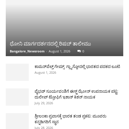
ಧೋನಿ ಮಾರ್ಗದರ್ಶನದಲ್ಲಿ ರಿಷಬ್ ತಾಲೀಮು
Bangalore_Newsroom
-
August 1, 2026
0
ಕಾಮನ್‌ವೆಲ್ತ್ ಗೇಮ್ಸ್: ಗ್ಲ್ಯಾಸ್ಗೋದಲ್ಲಿ ಭಾರತದ ಪದಕದ ಲೂಟಿ
August 1, 2026
ವೈಭವ್ ಸೂರ್ಯವಂಶಿಗೆ ಈಸ್ಟ್ ಝೋನ್ ಉಪನಾಯಕ ಪಟ್ಟ:
ದುಲೀಪ್ ಟ್ರೋಫಿಗೆ ಇಶಾನ್ ಕಿಶನ್ ನಾಯಕ
July 29, 2026
ಶ್ರೀಲಂಕಾ ಪ್ರವಾಸಕ್ಕೆ ಭಾರತ ತಂಡ ಪ್ರಕಟ: ಮೂವರು
ಕನ್ನಡಿಗರಿಗೆ ಸ್ಥಾನ
July 28, 2026