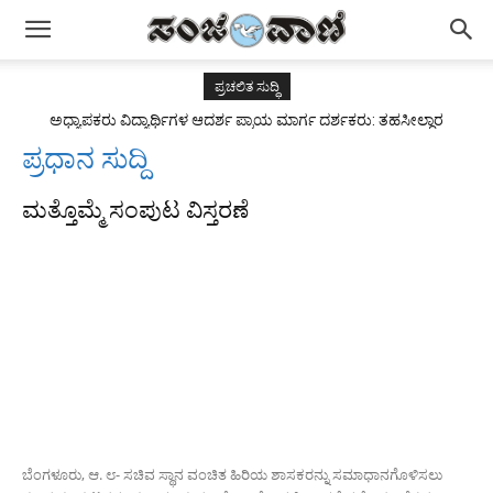
ಪ್ರಚಲಿತ ಸುದ್ಧಿ
ಅಧ್ಯಾಪಕರು ವಿದ್ಯಾರ್ಥಿಗಳ ಆದರ್ಶ ಪ್ರಾಯ ಮಾರ್ಗ ದರ್ಶಕರು: ತಹಸೀಲ್ದಾರ
ಅಂಜುಮ್ ತಬಸ್ಸುಮ್
ಪ್ರಧಾನ ಸುದ್ದಿ
ಮತ್ತೊಮ್ಮೆ ಸಂಪುಟ ವಿಸ್ತರಣೆ
ಬೆಂಗಳೂರು, ಆ. ೮- ಸಚಿವ ಸ್ಥಾನ ವಂಚಿತ ಹಿರಿಯ ಶಾಸಕರನ್ನು ಸಮಾಧಾನಗೊಳಿಸಲು