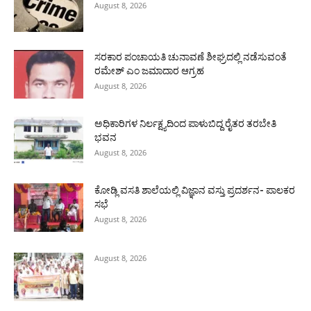
August 8, 2026
ಸರಕಾರ ಪಂಚಾಯತಿ ಚುನಾವಣೆ ಶೀಘ್ರದಲ್ಲಿ ನಡೆಸುವಂತೆ
ರಮೇಶ್ ಎಂ ಜಮಾದಾರ ಆಗ್ರಹ
August 8, 2026
ಅಧಿಕಾರಿಗಳ ನಿರ್ಲಕ್ಷ್ಯದಿಂದ ಪಾಳುಬಿದ್ದ ರೈತರ ತರಬೇತಿ
ಭವನ
August 8, 2026
ಕೋಡ್ಲಿ ವಸತಿ ಶಾಲೆಯಲ್ಲಿ ವಿಜ್ಞಾನ ವಸ್ತು ಪ್ರದರ್ಶನ- ಪಾಲಕರ
ಸಭೆ
August 8, 2026
August 8, 2026