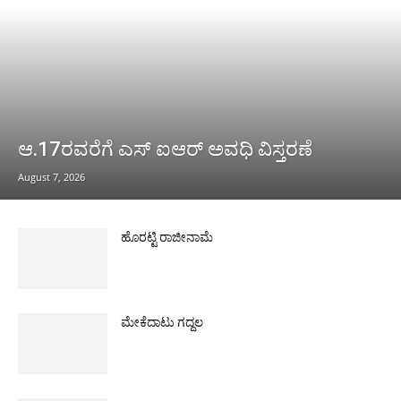
ಆ.17ರವರೆಗೆ ಎಸ್ ಐಆರ್ ಅವಧಿ ವಿಸ್ತರಣೆ
August 7, 2026
ಹೊರಟ್ಟಿ ರಾಜೀನಾಮೆ
ಮೇಕೆದಾಟು ಗದ್ದಲ