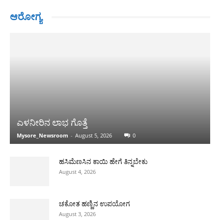
ಆರೋಗ್ಯ
ಎಳನೀರಿನ ಲಾಭ ಗೊತ್ತೆ
Mysore_Newsroom
-
August 5, 2026
0
ಹಸಿಮೆಣಸಿನ ಕಾಯಿ ಹೇಗೆ ತಿನ್ನಬೇಕು
August 4, 2026
ಚಕೋತ ಹಣ್ಣಿನ ಉಪಯೋಗ
August 3, 2026