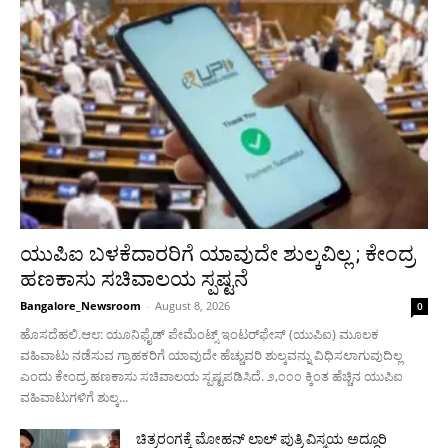
ಯುಪಿಐ ಬಳಕೆದಾರರಿಗೆ ಯಾವುದೇ ಶುಲ್ಕವಿಲ್ಲ ; ಕೇಂದ್ರ
ಹಣಕಾಸು ಸಚಿವಾಲಯ ಸ್ಪಷ್ಟನೆ
Bangalore_Newsroom
-
August 8, 2026
0
ಹೊಸದೆಹಲಿ.ಆ೮: ಯೂನಿಫೈಡ್ ಪೇಮೆಂಟ್ಸ್ ಇಂಟರ್‌ಫೇಸ್ (ಯುಪಿಐ) ಮೂಲಕ
ವಹಿವಾಟು ನಡೆಸುವ ಗ್ರಾಹಕರಿಗೆ ಯಾವುದೇ ಹೆಚ್ಚುವರಿ ಶುಲ್ಕವನ್ನು ವಿಧಿಸಲಾಗುವುದಿಲ್ಲ
ಎಂದು ಕೇಂದ್ರ ಹಣಕಾಸು ಸಚಿವಾಲಯ ಸ್ಪಷ್ಟಪಡಿಸಿದೆ. ೨,೦೦೦ ಕ್ಕಿಂತ ಹೆಚ್ಚಿನ ಯುಪಿಐ
ವಹಿವಾಟುಗಳಿಗೆ ಶುಲ್ಕ...
ಚಿತ್ರರಂಗಕ್ಕೆ ಮೋಹನ್ ಲಾಲ್ ಪುತ್ರಿ ವಿಸ್ಮಯ ಅದ್ಧೂರಿ