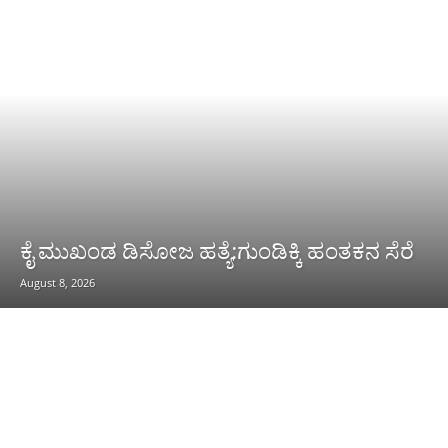
ಕೈ ಮುಖಂಡ ಡಿಸೋಜ ಹತ್ಯೆ:ಗುಂಡಿಕ್ಕಿ ಹಂತಕನ ಸೆರೆ
August 8, 2026