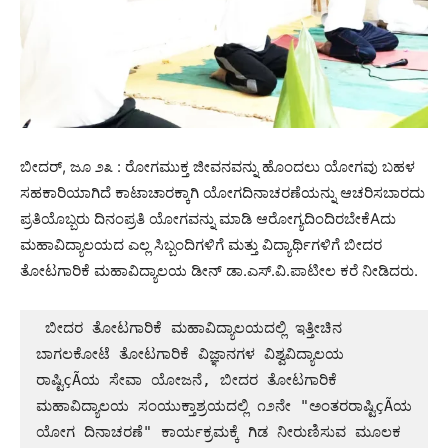
ಬೀದರ್, ಜೂ ೨೩ : ರೋಗಮುಕ್ತ ಜೀವನವನ್ನು ಹೊಂದಲು ಯೋಗವು ಬಹಳ
ಸಹಕಾರಿಯಾಗಿದೆ ಕಾಟಾಚಾರಕ್ಕಾಗಿ ಯೋಗದಿನಾಚರಣೆಯನ್ನು ಆಚರಿಸಬಾರದು
ಪ್ರತಿಯೊಬ್ಬರು ದಿನಂಪ್ರತಿ ಯೋಗವನ್ನು ಮಾಡಿ ಆರೋಗ್ಯದಿಂದಿರಬೇಕೆAದು
ಮಹಾವಿದ್ಯಾಲಯದ ಎಲ್ಲ ಸಿಬ್ಬಂದಿಗಳಿಗೆ ಮತ್ತು ವಿದ್ಯಾರ್ಥಿಗಳಿಗೆ ಬೀದರ
ತೋಟಗಾರಿಕೆ ಮಹಾವಿದ್ಯಾಲಯ ಡೀನ್ ಡಾ.ಎಸ್.ವಿ.ಪಾಟೀಲ ಕರೆ ನೀಡಿದರು.
 ಬೀದರ ತೋಟಗಾರಿಕೆ ಮಹಾವಿದ್ಯಾಲಯದಲ್ಲಿ ಇತ್ತೀಚಿನ 
ಬಾಗಲಕೋಟೆ ತೋಟಗಾರಿಕೆ ವಿಜ್ಞಾನಗಳ ವಿಶ್ವವಿದ್ಯಾಲಯ 
ರಾಷ್ಟಿçÃಯ ಸೇವಾ ಯೋಜನೆ, ಬೀದರ ತೋಟಗಾರಿಕೆ 
ಮಹಾವಿದ್ಯಾಲಯ ಸಂಯುಕ್ತಾಶ್ರಯದಲ್ಲಿ ೧೨ನೇ "ಅಂತರರಾಷ್ಟಿçÃಯ 
ಯೋಗ ದಿನಾಚರಣೆ" ಕಾರ್ಯಕ್ರಮಕ್ಕೆ ಗಿಡ ನೀರುಣಿಸುವ ಮೂಲಕ 