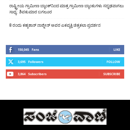
ರಾಷ್ಟ್ರೀಯ ಗ್ರಾಮೀಣ ಬ್ಯಾಂಕ್‍ನಿಂದ ಮಾತ್ರ ಗ್ರಾಮೀಣ ಬ್ಯಾಂಕುಗಳು ಸದೃಢವಾಗಲು
ಸಾಧ್ಯ : ಶಿವಕುಮಾರ ಬಗಲೂರ
8 ರಂದು ಕಹ್ಕಶಾನ್ ನಾಜ್ನೀನ್ ಅವರ ಏಕವ್ಯಕ್ತಿ ಚಿತ್ರಕಲಾ ಪ್ರದರ್ಶನ
150,045
Fans
LIKE
3,695
Followers
FOLLOW
3,864
Subscribers
SUBSCRIBE