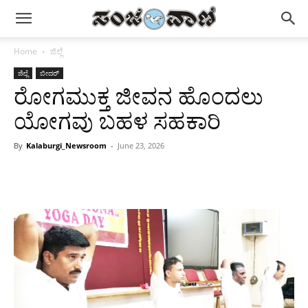
Home
ಜಿಲ್ಲೆ
ಜಿಲ್ಲೆ
ಬೀದರ್
ರೋಗಮುಕ್ತ ಜೀವನ ಹೊಂದಲು
ಯೋಗವು ಬಹಳ ಸಹಕಾರಿ
By
Kalaburgi_Newsroom
-
June 23, 2026