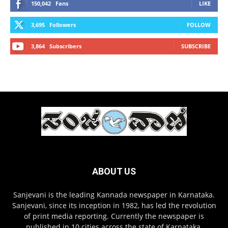
150,042
Fans
LIKE
3,695
Followers
FOLLOW
3,864
Subscribers
SUBSCRIBE
ABOUT US
Sanjevani is the leading Kannada newspaper in Karnataka.
Sanjevani, since its inception in 1982, has led the revolution
of print media reporting. Currently the newspaper is
published in 10 cities across the state of Karnataka.