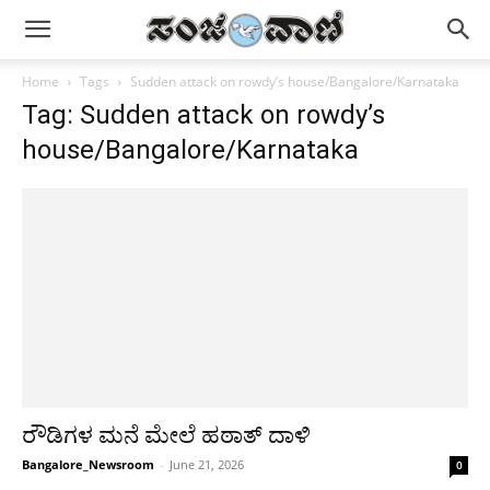
Home
Tags
Sudden attack on rowdy’s house/Bangalore/Karnataka
Tag: Sudden attack on rowdy’s
house/Bangalore/Karnataka
ರೌಡಿಗಳ ಮನೆ ಮೇಲೆ ಹಠಾತ್ ದಾಳಿ
Bangalore_Newsroom
-
June 21, 2026
0