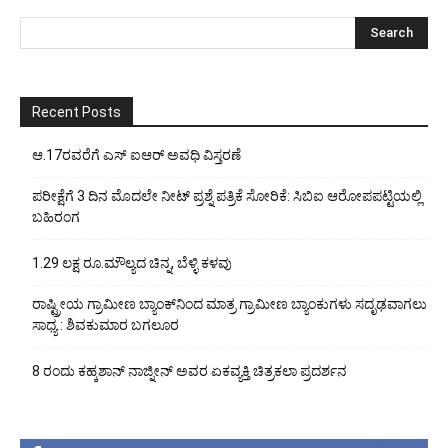
Recent Posts
ಆ.17ರವರೆಗೆ ಎಸ್ ಐಆರ್ ಅವಧಿ ವಿಸ್ತರಣೆ
ಪರೀಕ್ಷೆಗೆ 3 ದಿನ ಮೊದಲೇ ನೀಟ್ ಪ್ರಶ್ನೆ ಪತ್ರಿಕೆ ಸೋರಿಕೆ: ಸಿಬಿಐ ಆರೋಪಪಟ್ಟಿಯಲ್ಲಿ
ಬಹಿರಂಗ
1.29 ಲಕ್ಷ ರೂ.ಮೌಲ್ಯದ ಚಿನ್ನ, ಬೆಳ್ಳಿ ಕಳವು
ರಾಷ್ಟ್ರೀಯ ಗ್ರಾಮೀಣ ಬ್ಯಾಂಕ್‍ನಿಂದ ಮಾತ್ರ ಗ್ರಾಮೀಣ ಬ್ಯಾಂಕುಗಳು ಸದೃಢವಾಗಲು
ಸಾಧ್ಯ : ಶಿವಕುಮಾರ ಬಗಲೂರ
8 ರಂದು ಕಹ್ಕಶಾನ್ ನಾಜ್ನೀನ್ ಅವರ ಏಕವ್ಯಕ್ತಿ ಚಿತ್ರಕಲಾ ಪ್ರದರ್ಶನ