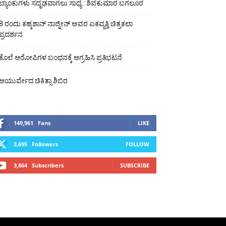
ಬ್ಯಾಂಕುಗಳು ಸದೃಢವಾಗಲು ಸಾಧ್ಯ : ಶಿವಕುಮಾರ ಬಗಲೂರ
8 ರಂದು ಕಹ್ಕಶಾನ್ ನಾಜ್ನೀನ್ ಅವರ ಏಕವ್ಯಕ್ತಿ ಚಿತ್ರಕಲಾ
ಪ್ರದರ್ಶನ
ಕೊಲೆ ಆರೋಪಿಗಳ ಬಂಧನಕ್ಕೆ ಆಗ್ರಹಿಸಿ ಪ್ರತಿಭಟನೆ
ಆಯುರ್ವೇದ ಚಿಕಿತ್ಸಾ ಶಿಬಿರ
149,961
Fans
LIKE
3,695
Followers
FOLLOW
3,864
Subscribers
SUBSCRIBE