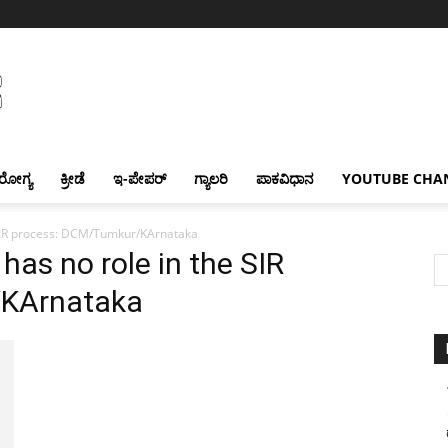
ರೋಗ್ಯ
ಕ್ರೀಡೆ
ಇ-ಪೇಪರ್
ಗ್ಯಾಲರಿ
ಪಾಕವಿಧಾನ
YOUTUBE CHA
 SIR process: DCM/Tumkur/KArnataka
has no role in the SIR
/KArnataka