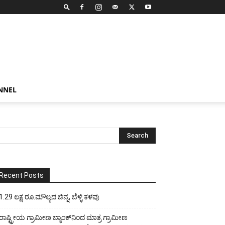
NNEL
Recent Posts
1.29 ಲಕ್ಷ ರೂ.ಮೌಲ್ಯದ ಚಿನ್ನ, ಬೆಳ್ಳಿ ಕಳವು
ರಾಷ್ಟ್ರೀಯ ಗ್ರಾಮೀಣ ಬ್ಯಾಂಕ್‍ನಿಂದ ಮಾತ್ರ ಗ್ರಾಮೀಣ