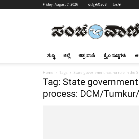
Friday, August 7, 2026
ನಮ್ಮ ಕುರಿತಂತೆ
ಸಂಪರ್ಕ
Sanjevani
ಸುದ್ಧಿ
ಜಿಲ್ಲೆ
ಚಿತ್ರ ವಾಣಿ
ಕ್ರೈಂ ಸುದ್ದಿಗಳು
ಆ
Home
Tags
State government has no role in the
Tag: State government 
process: DCM/Tumkur