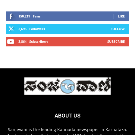
150,219
Fans
LIKE
3,695
Followers
FOLLOW
3,864
Subscribers
SUBSCRIBE
ABOUT US
Sanjevani is the leading Kannada newspaper in Karnataka.