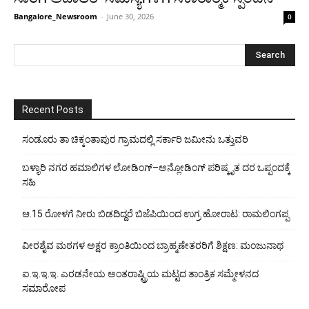
Bangalore_Newsroom
-
June 30, 2026
0
Recent Posts
ಸಂಡೂರು ತಾ ಚಿಕ್ಕಂತಾಪುರ ಗ್ರಾಮದಲ್ಲಿ ಸರ್ಕಾರಿ ಜಮೀನು ಒತ್ತುವರಿ
ಬಳ್ಳಾರಿ ನಗರ ಹಮಾಲಿಗಳ ಲೋಡಿಂಗ್–ಅನ್ಲೋಡಿಂಗ್ ಪರಿಷ್ಕೃತ ದರ ಒಪ್ಪಂದಕ್ಕೆ
ಸಹಿ
ಆ.15 ರೋಳಗೆ ನೀರು ಬಿಡದಿದ್ದರೆ ಬಿಜೆಪಿಯಿಂದ ಉಗ್ರ ಹೋರಾಟ: ರಾಮಲಿಂಗಪ್ಪ
ವೀರಶೈವ ಮಠಗಳ ಅಕ್ಷರ ಕ್ರಾಂತಿಯಿಂದ ಬ್ರಾಹ್ಮಣೇತರರಿಗೆ ಶಿಕ್ಷಣ: ಮಂಜುನಾಥ
ಐ.ಇ.ಇ.ಇ. ಎರಡನೇಯ ಅಂತರಾಷ್ಟ್ರಿಯ ಮಟ್ಟದ ತಾಂತ್ರಿಕ ಸಮ್ಮೇಳನದ
ಸಮಾರೋಪ