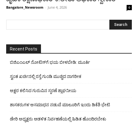
Bangalore_Newsroom
-
June 4, 2026
0
Recent Posts
ಬಿಜಿಎಂಎಲ್ ನೋಟಿಸ್‌ಗೆ ಭಯ ಬೀಳಬೇಡಿ: ಮೂರ್ತಿ
ಸ್ವಂತ ಖರ್ಚಿನಲ್ಲಿ ರಸ್ತೆ ಗುಂಡಿ ಮುಚ್ಚಿದ ನಾಗರೀಕ
ಅಕ್ಷರ ಕಲಿಸಿದ ಗುರುವಿನ ಸ್ಮರಣೆ ಶ್ಲಾಘನೀಯ
ಶಾಸಕರುಗಳ ಅಸಮಾಧನ ನಡುವೆ ಮಾಲೂರಿಗೆ ಇಂದು ಡಿಕೆಶಿ ಭೇಟಿ
ಡೇರಿ ಅಧ್ಯಕ್ಷರು ಆಡಳಿತ ನಿರ್ವಹಣೆಯಲ್ಲಿ ಹಿಡಿತ ಹೊಂದಿರಬೇಕು