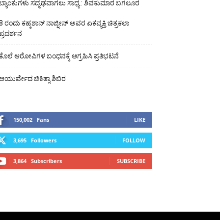
ಬ್ಯಾಂಕುಗಳು ಸದೃಢವಾಗಲು ಸಾಧ್ಯ : ಶಿವಕುಮಾರ ಬಗಲೂರ
8 ರಂದು ಕಹ್ಕಶಾನ್ ನಾಜ್ನೀನ್ ಅವರ ಏಕವ್ಯಕ್ತಿ ಚಿತ್ರಕಲಾ
ಪ್ರದರ್ಶನ
ಕೊಲೆ ಆರೋಪಿಗಳ ಬಂಧನಕ್ಕೆ ಆಗ್ರಹಿಸಿ ಪ್ರತಿಭಟನೆ
ಆಯುರ್ವೇದ ಚಿಕಿತ್ಸಾ ಶಿಬಿರ
150,002
Fans
LIKE
3,695
Followers
FOLLOW
3,864
Subscribers
SUBSCRIBE