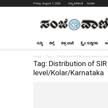
Friday, August 7, 2026
ನಮ್ಮ ಕುರಿತಂತೆ
ಸಂಪರ್ಕ
Sanjevani
ಸುದ್ಧಿ
ಜಿಲ್ಲೆ
ಚಿತ್ರ ವಾಣಿ
ಕ್ರೈಂ ಸುದ್ದಿಗಳು
ಆ
Home
Tags
Distribution of SIR census forms at the
Tag: Distribution of SIR
level/Kolar/Karnataka