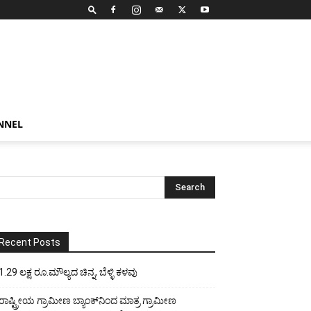
NNEL
Recent Posts
1.29 ಲಕ್ಷ ರೂ.ಮೌಲ್ಯದ ಚಿನ್ನ, ಬೆಳ್ಳಿ ಕಳವು
ರಾಷ್ಟ್ರೀಯ ಗ್ರಾಮೀಣ ಬ್ಯಾಂಕ್‍ನಿಂದ ಮಾತ್ರ ಗ್ರಾಮೀಣ