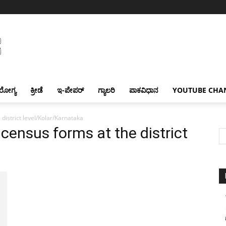
ರೋಗ್ಯ
ಕ್ರೀಡೆ
ಇ-ಪೇಪರ್
ಗ್ಯಾಲರಿ
ಪಾಕವಿಧಾನ
YOUTUBE CHA
 district level/Kolar/Karnataka
 census forms at the district