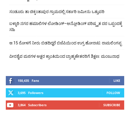
ಸಂಡೂರು ತಾ ಚಿಕ್ಕಂತಾಪುರ ಗ್ರಾಮದಲ್ಲಿ ಸರ್ಕಾರಿ ಜಮೀನು ಒತ್ತುವರಿ
ಬಳ್ಳಾರಿ ನಗರ ಹಮಾಲಿಗಳ ಲೋಡಿಂಗ್–ಅನ್ಲೋಡಿಂಗ್ ಪರಿಷ್ಕೃತ ದರ ಒಪ್ಪಂದಕ್ಕೆ
ಸಹಿ
ಆ.15 ರೋಳಗೆ ನೀರು ಬಿಡದಿದ್ದರೆ ಬಿಜೆಪಿಯಿಂದ ಉಗ್ರ ಹೋರಾಟ: ರಾಮಲಿಂಗಪ್ಪ
ವೀರಶೈವ ಮಠಗಳ ಅಕ್ಷರ ಕ್ರಾಂತಿಯಿಂದ ಬ್ರಾಹ್ಮಣೇತರರಿಗೆ ಶಿಕ್ಷಣ: ಮಂಜುನಾಥ
150,435
Fans
LIKE
3,695
Followers
FOLLOW
3,864
Subscribers
SUBSCRIBE