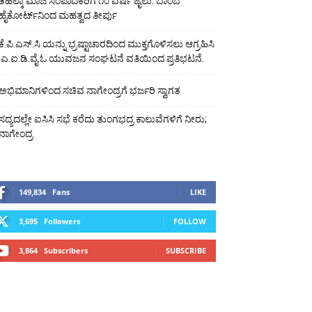
ತಹಲ್ಕಾ ಮಾಜಿ ಸಂಪಾದಕರಿಗೆ ೧೦ ವರ್ಷ ಜೈಲು: ಬಾಂಬೆ
ಹೈಕೋರ್ಟ್‌ನಿಂದ ಮಹತ್ವದ ತೀರ್ಪು
ಕೆ.ಪಿ.ಎಸ್.ಸಿ ಯನ್ನು ಭ್ರಷ್ಟಾಚಾರದಿಂದ ಮುಕ್ತಗೊಳಿಸಲು ಆಗ್ರಹಿಸಿ
ಎ.ಐ.ಡಿ.ವೈ.ಓ ಯುವಜನ ಸಂಘಟನೆ ವತಿಯಿಂದ ಪ್ರತಿಭಟನೆ.
ಅಭಿಮಾನಿಗಳಿಂದ ಸಚಿವ ನಾಗೇಂದ್ರಗೆ ಭರ್ಜರಿ ಸ್ವಾಗತ
ಸದ್ಯದಲ್ಲೇ ಐಸಿಸಿ ಸಭೆ ಕರೆದು ತುಂಗಭದ್ರ ಕಾಲುವೆಗಳಿಗೆ ನೀರು;
ನಾಗೇಂದ್ರ
149,834
Fans
LIKE
3,695
Followers
FOLLOW
3,864
Subscribers
SUBSCRIBE