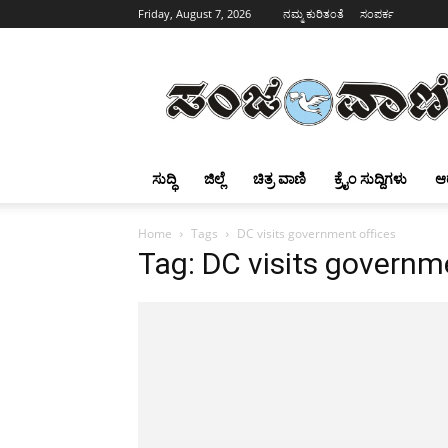
Friday, August 7, 2026
ನಮ್ಮ ಕುರಿತಂತೆ
ಸಂಪರ್ಕ
Sanjevani
ಸುದ್ಧಿ
ಜಿಲ್ಲೆ
ಚಿತ್ರ ವಾಣಿ
ಕ್ರೈಂ ಸುದ್ದಿಗಳು
ಆ
Home
Tags
DC visits government offices
Tag: DC visits governm