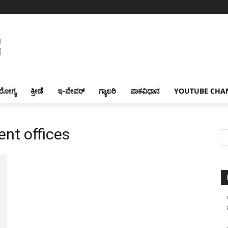
ರೋಗ್ಯ
ಕ್ರೀಡೆ
ಇ-ಪೇಪರ್
ಗ್ಯಾಲರಿ
ಪಾಕವಿಧಾನ
YOUTUBE CHA
ent offices