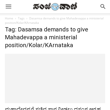
Home
Tags
Dasamsa demands to give Mahadevappa a ministerial
position/Kolar/KArnataka
Tag: Dasamsa demands to give
Mahadevappa a ministerial
position/Kolar/KArnataka
ಮಹಾದೇವಪ್ಪಗೆ ಸಚಿವ ಸ್ಥಾನ ನೀಡಲು ದಸಂಸ ಆಗ್ರಹ