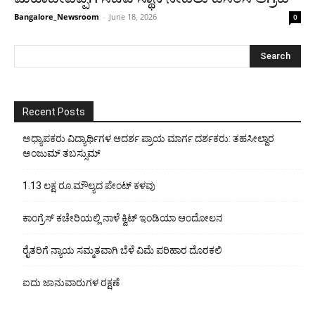
Bangalore_Newsroom
-
June 18, 2026
0
Recent Posts
ಅಧ್ಯಾಪಕರು ವಿದ್ಯಾರ್ಥಿಗಳ ಆದರ್ಶ ಪ್ರಾಯ ಮಾರ್ಗ ದರ್ಶಕರು: ತಹಸೀಲ್ದಾರ
ಅಂಜುಮ್ ತಬಸ್ಸುಮ್
1.13 ಲಕ್ಷ ರೂ.ಮೌಲ್ಯದ ಪೇಂಟ್ ಕಳವು
ಕಾಂಗ್ರೆಸ್ ಕಚೇರಿಯಲ್ಲಿ ನಾಳೆ ಕ್ವಿಟ್ ಇಂಡಿಯಾ ಆಂದೋಲನ
ರೈತರಿಗೆ ನ್ಯಾಯ ಸಮ್ಮತವಾಗಿ ಬೆಳೆ ವಿಮೆ ಪರಿಹಾರ ದೊರಕಲಿ
ಐದು ಜಾನುವಾರುಗಳ ರಕ್ಷಣೆ