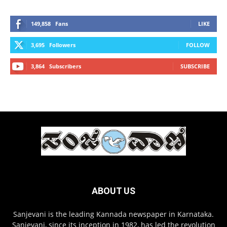
149,858
Fans
LIKE
3,695
Followers
FOLLOW
3,864
Subscribers
SUBSCRIBE
ABOUT US
Sanjevani is the leading Kannada newspaper in Karnataka.
Sanjevani, since its inception in 1982, has led the revolution