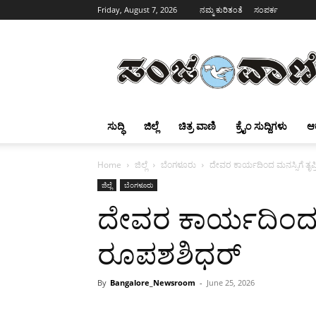
Friday, August 7, 2026
ನಮ್ಮ ಕುರಿತಂತೆ
ಸಂಪರ್ಕ
Sanjevani
ಸುದ್ಧಿ
ಜಿಲ್ಲೆ
ಚಿತ್ರ ವಾಣಿ
ಕ್ರೈಂ ಸುದ್ದಿಗಳು
ಆ
Home
ಜಿಲ್ಲೆ
ಬೆಂಗಳೂರು
ದೇವರ ಕಾರ್ಯದಿಂದ ಮನಸ್ಸಿಗೆ ತೃಪ್
ಜಿಲ್ಲೆ
ಬೆಂಗಳೂರು
ದೇವರ ಕಾರ್ಯದಿಂದ ಮನಸ
ರೂಪಶಶಿಧರ್
By
Bangalore_Newsroom
-
June 25, 2026