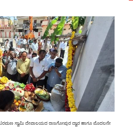
್ಷ್ಮಿ ವೆಂಕಟರಮಣ ಸ್ವಾಮಿ ದೇವಾಲಯದ ರಾಜಗೋಪುರ ದ್ವಾರ ಹಾಗೂ ಮೊದಲನೇ