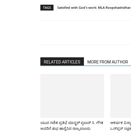
TAGS
Satisfied with God's work: MLA Roopshashidha
RELATED ARTICLES
MORE FROM AUTHOR
ಯುವ ಗಣಿತ ಪ್ರತಿಭೆ ಮಾಸ್ಟರ್ ಪ್ರಣವ್ ಸಿ. ಗೌಡ
ಆಕರ್ಷಕ ವಿನ್
ಅವರಿಗೆ ಶುಭ ಹಾರೈಸಿದ ರಾಜ್ಯಪಾಲರು
ಒನ್‌ಪ್ಲಸ್ ಸ್ಮಾ