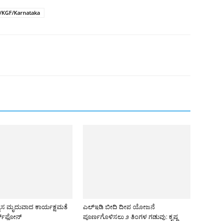
r/KGF/Karnataka
ಯಾಸ ಮೃದುವಾದ ಕಾರ್ಯಕ್ಷಮತೆ
ಎಲ್‌ಇಡಿ ಬೀದಿ ದೀಪ ಯೋಜನೆ
ರ್ಟ್‌ಫೋನ್
ಪೂರ್ಣಗೊಳಿಸಲು ೨ ತಿಂಗಳ ಗಡುವು: ಕೃಷ್ಣ