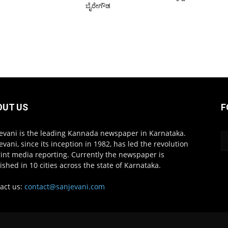
ಬೈರೇಗೌಡ
OUT US
F
evani is the leading Kannada newspaper in Karnataka.
evani, since its inception in 1982, has led the revolution
rint media reporting. Currently the newspaper is
ished in 10 cities across the state of Karnataka.
act us:
contact@sanjevani.com