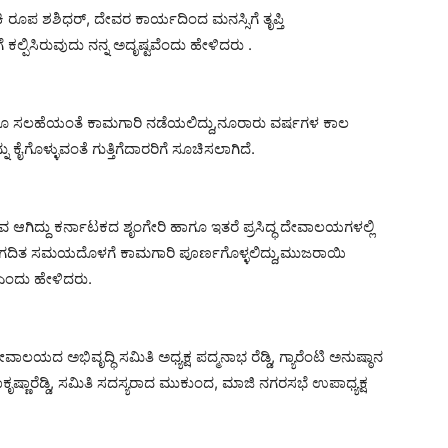
ಿ ರೂಪ ಶಶಿಧರ್, ದೇವರ ಕಾರ್ಯದಿಂದ ಮನಸ್ಸಿಗೆ ತೃಪ್ತಿ
್ಪಿಸಿರುವುದು ನನ್ನ ಅದೃಷ್ಟವೆಂದು ಹೇಳಿದರು .
ಸಲಹೆಯಂತೆ ಕಾಮಗಾರಿ ನಡೆಯಲಿದ್ದು,ನೂರಾರು ವರ್ಷಗಳ ಕಾಲ
ಗೊಳ್ಳುವಂತೆ ಗುತ್ತಿಗೆದಾರರಿಗೆ ಸೂಚಿಸಲಾಗಿದೆ.
ುಭವ ಆಗಿದ್ದು ಕರ್ನಾಟಕದ ಶೃಂಗೇರಿ ಹಾಗೂ ಇತರೆ ಪ್ರಸಿದ್ಧ ದೇವಾಲಯಗಳಲ್ಲಿ
ನಿಗದಿತ ಸಮಯದೊಳಗೆ ಕಾಮಗಾರಿ ಪೂರ್ಣಗೊಳ್ಳಲಿದ್ದು,ಮುಜರಾಯಿ
ಎಂದು ಹೇಳಿದರು.
ದೇವಾಲಯದ ಅಭಿವೃದ್ಧಿ ಸಮಿತಿ ಅಧ್ಯಕ್ಷ ಪದ್ಮನಾಭ ರೆಡ್ಡಿ, ಗ್ಯಾರೆಂಟಿ ಅನುಷ್ಠಾನ
ಾಧಾಕೃಷ್ಣಾರೆಡ್ಡಿ, ಸಮಿತಿ ಸದಸ್ಯರಾದ ಮುಕುಂದ, ಮಾಜಿ ನಗರಸಭೆ ಉಪಾಧ್ಯಕ್ಷ