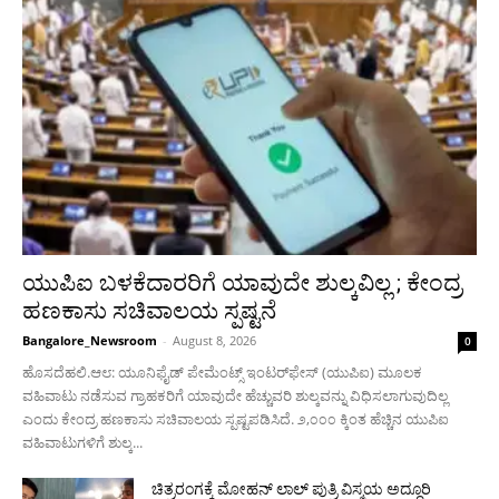
ಯುಪಿಐ ಬಳಕೆದಾರರಿಗೆ ಯಾವುದೇ ಶುಲ್ಕವಿಲ್ಲ ; ಕೇಂದ್ರ
ಹಣಕಾಸು ಸಚಿವಾಲಯ ಸ್ಪಷ್ಟನೆ
Bangalore_Newsroom
-
August 8, 2026
0
ಹೊಸದೆಹಲಿ.ಆ೮: ಯೂನಿಫೈಡ್ ಪೇಮೆಂಟ್ಸ್ ಇಂಟರ್‌ಫೇಸ್ (ಯುಪಿಐ) ಮೂಲಕ
ವಹಿವಾಟು ನಡೆಸುವ ಗ್ರಾಹಕರಿಗೆ ಯಾವುದೇ ಹೆಚ್ಚುವರಿ ಶುಲ್ಕವನ್ನು ವಿಧಿಸಲಾಗುವುದಿಲ್ಲ
ಎಂದು ಕೇಂದ್ರ ಹಣಕಾಸು ಸಚಿವಾಲಯ ಸ್ಪಷ್ಟಪಡಿಸಿದೆ. ೨,೦೦೦ ಕ್ಕಿಂತ ಹೆಚ್ಚಿನ ಯುಪಿಐ
ವಹಿವಾಟುಗಳಿಗೆ ಶುಲ್ಕ...
ಚಿತ್ರರಂಗಕ್ಕೆ ಮೋಹನ್ ಲಾಲ್ ಪುತ್ರಿ ವಿಸ್ಮಯ ಅದ್ಧೂರಿ