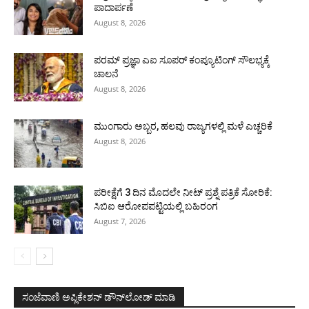
ಪಾದಾರ್ಪಣೆ
August 8, 2026
ಪರಮ್ ಪ್ರಜ್ಞಾ ಎಐ ಸೂಪರ್ ಕಂಪ್ಯೂಟಿಂಗ್ ಸೌಲಭ್ಯಕ್ಕೆ
ಚಾಲನೆ
August 8, 2026
ಮುಂಗಾರು ಅಬ್ಬರ, ಹಲವು ರಾಜ್ಯಗಳಲ್ಲಿ ಮಳೆ ಎಚ್ಚರಿಕೆ
August 8, 2026
ಪರೀಕ್ಷೆಗೆ 3 ದಿನ ಮೊದಲೇ ನೀಟ್ ಪ್ರಶ್ನೆ ಪತ್ರಿಕೆ ಸೋರಿಕೆ:
ಸಿಬಿಐ ಆರೋಪಪಟ್ಟಿಯಲ್ಲಿ ಬಹಿರಂಗ
August 7, 2026
ಸಂಜೆವಾಣಿ ಅಪ್ಲಿಕೇಶನ್ ಡೌನ್‌ಲೋಡ್ ಮಾಡಿ