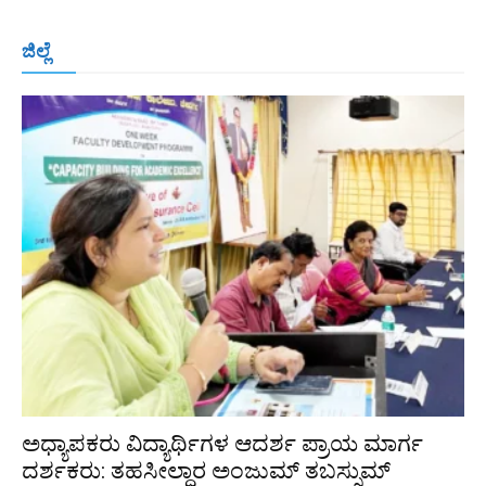
ಬೆಂಗಳೂರು
ಮಂಗಳೂರು
ಹುಬ್ಬಳ್ಳಿ
ಕಲಬುರಗಿ
ಬಳ್ಳಾರಿ
ಜಿಲ್ಲೆ
ರಾಯಚೂರು
ಮೈಸೂರು
ತುಮಕೂರು
ಶಿವಮೊಗ್ಗ
ವಿಜಯಪುರ
ಯಾದ್ಗೀರ್
ಬೀದರ್
More
ಅಧ್ಯಾಪಕರು ವಿದ್ಯಾರ್ಥಿಗಳ ಆದರ್ಶ ಪ್ರಾಯ ಮಾರ್ಗ
ದರ್ಶಕರು: ತಹಸೀಲ್ದಾರ ಅಂಜುಮ್ ತಬಸ್ಸುಮ್