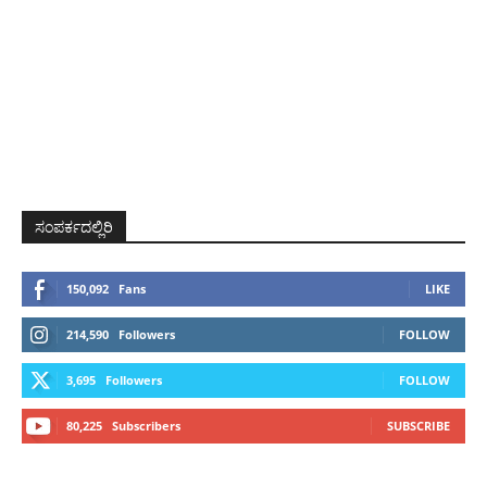
ಸಂಪರ್ಕದಲ್ಲಿರಿ
150,092
Fans
LIKE
214,590
Followers
FOLLOW
3,695
Followers
FOLLOW
80,225
Subscribers
SUBSCRIBE