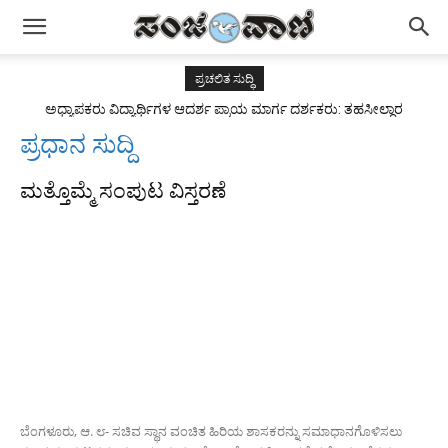
ಪ್ರಚಲಿತ ಸುದ್ಧಿ
ಅಧ್ಯಾಪಕರು ವಿದ್ಯಾರ್ಥಿಗಳ ಆದರ್ಶ ಪ್ರಾಯ ಮಾರ್ಗ ದರ್ಶಕರು: ತಹಸೀಲ್ದಾರ
ಅಂಜುಮ್ ತಬಸ್ಸುಮ್
ಪ್ರಧಾನ ಸುದ್ದಿ
ಮತ್ತೊಮ್ಮೆ ಸಂಪುಟ ವಿಸ್ತರಣೆ
ಬೆಂಗಳೂರು, ಆ. ೮- ಸಚಿವ ಸ್ಥಾನ ವಂಚಿತ ಹಿರಿಯ ಶಾಸಕರನ್ನು ಸಮಾಧಾನಗೊಳಿಸಲು