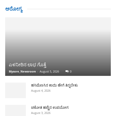
ಆರೋಗ್ಯ
ಎಳನೀರಿನ ಲಾಭ ಗೊತ್ತೆ
Mysore_Newsroom
-
August 5, 2026
0
ಹಸಿಮೆಣಸಿನ ಕಾಯಿ ಹೇಗೆ ತಿನ್ನಬೇಕು
August 4, 2026
ಚಕೋತ ಹಣ್ಣಿನ ಉಪಯೋಗ
August 3, 2026