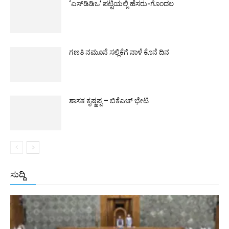
‘ಎಸ್‌ಡಿಡಿಒ’ ಪಟ್ಟಿಯಲ್ಲಿ ಹೆಸರು-ಗೊಂದಲ
ಗಣತಿ ನಮೂನೆ ಸಲ್ಲಿಕೆಗೆ ನಾಳೆ ಕೊನೆ ದಿನ
ಶಾಸಕ ಕೃಷ್ಣಪ್ಪ – ಬಿಕೆಎಚ್ ಭೇಟಿ
ಸುದ್ದಿ
All
ಅಂತರಾಷ್ಟ್ರೀಯ
ರಾಷ್ಟ್ರೀಯ
ರಾಜ್ಯ
More