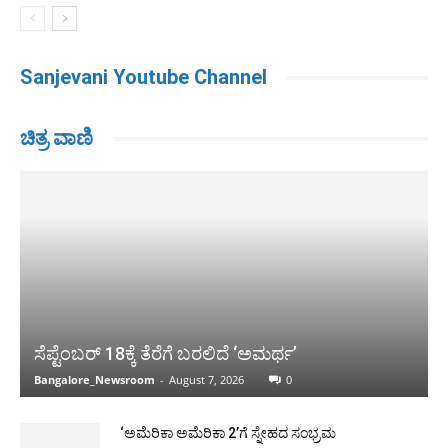
Sanjevani Youtube Channel
ಚಿತ್ರ ವಾಣಿ
ಸೆಪ್ಟೆಂಬರ್ 18ಕ್ಕೆ ತೆರೆಗೆ ಬರಲಿದೆ ‘ಅಮರ್ಥ’
Bangalore_Newsroom
-
August 7, 2026
0
‘ಅಮೆರಿಕಾ ಅಮೆರಿಕಾ 2’ಗೆ ಸ್ನೇಹದ ಸಂಭ್ರಮ