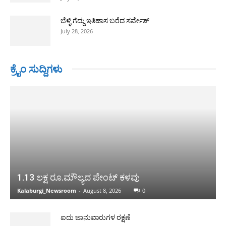
ಬೆಳ್ಳಿ ಗೆದ್ದು ಇತಿಹಾಸ ಬರೆದ ಸರ್ವೇಶ್
July 28, 2026
ಕ್ರೈಂ ಸುದ್ದಿಗಳು
1.13 ಲಕ್ಷ ರೂ.ಮೌಲ್ಯದ ಪೇಂಟ್ ಕಳವು
Kalaburgi_Newsroom
-
August 8, 2026
0
ಐದು ಜಾನುವಾರುಗಳ ರಕ್ಷಣೆ