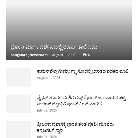
ಧೋನಿ ಮಾರ್ಗದರ್ಶನದಲ್ಲಿ ರಿಷಬ್ ತಾಲೀಮು
Bangalore_Newsroom
-
August 1, 2026
0
ಕಾಮನ್‌ವೆಲ್ತ್ ಗೇಮ್ಸ್: ಗ್ಲ್ಯಾಸ್ಗೋದಲ್ಲಿ ಭಾರತದ ಪದಕದ ಲೂಟಿ
August 1, 2026
ವೈಭವ್ ಸೂರ್ಯವಂಶಿಗೆ ಈಸ್ಟ್ ಝೋನ್ ಉಪನಾಯಕ ಪಟ್ಟ:
ದುಲೀಪ್ ಟ್ರೋಫಿಗೆ ಇಶಾನ್ ಕಿಶನ್ ನಾಯಕ
July 29, 2026
ಶ್ರೀಲಂಕಾ ಪ್ರವಾಸಕ್ಕೆ ಭಾರತ ತಂಡ ಪ್ರಕಟ: ಮೂವರು
ಕನ್ನಡಿಗರಿಗೆ ಸ್ಥಾನ
July 28, 2026