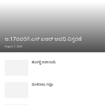
ಆ.17ರವರೆಗೆ ಎಸ್ ಐಆರ್ ಅವಧಿ ವಿಸ್ತರಣೆ
August 7, 2026
ಹೊರಟ್ಟಿ ರಾಜೀನಾಮೆ
ಮೇಕೆದಾಟು ಗದ್ದಲ