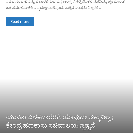
ಸಚಿವ ಸಂಪುಟವನ್ನು ಪುನಾರಚಿಸುವ ಬಗ್ಗೆ ಕಾಂಗ್ರೆಸ್‌ನಲ್ಲಿ ಚಿಂತನೆ ನಡೆದಿದ್ದು, ಹೈಕಮಾಂಡ್
ಜತೆ ಸಮಾಲೋಚಿಸಿ ಸದ್ಯದಲ್ಲೇ ಮತ್ತೊಂದು ಸುತ್ತಿನ ಸಂಪುಟ ವಿಸ್ತರಣೆ...
Read more
ಯುಪಿಐ ಬಳಕೆದಾರರಿಗೆ ಯಾವುದೇ ಶುಲ್ಕವಿಲ್ಲ ;
ಕೇಂದ್ರ ಹಣಕಾಸು ಸಚಿವಾಲಯ ಸ್ಪಷ್ಟನೆ