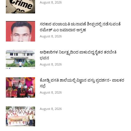
August 8, 2026
ಸರಕಾರ ಪಂಚಾಯತಿ ಚುನಾವಣೆ ಶೀಘ್ರದಲ್ಲಿ ನಡೆಸುವಂತೆ
ರಮೇಶ್ ಎಂ ಜಮಾದಾರ ಆಗ್ರಹ
August 8, 2026
ಅಧಿಕಾರಿಗಳ ನಿರ್ಲಕ್ಷ್ಯದಿಂದ ಪಾಳುಬಿದ್ದ ರೈತರ ತರಬೇತಿ
ಭವನ
August 8, 2026
ಕೋಡ್ಲಿ ವಸತಿ ಶಾಲೆಯಲ್ಲಿ ವಿಜ್ಞಾನ ವಸ್ತು ಪ್ರದರ್ಶನ- ಪಾಲಕರ
ಸಭೆ
August 8, 2026
August 8, 2026