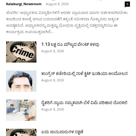
Kalaburgi_Newsroom
-
August 8, 2026
0
ಜೇವರ್ಗಿ: ಅಧ್ಯಾಪಕರು ವಿದ್ಯಾರ್ಥಿಗಳಿಗೆ ಆದರ್ಶ ಪ್ರಾಯರಾದ ಮಾರ್ಗ ದರ್ಶಕರಾಗಿರಬೇಕು.
ಕಾಲದಿಂದ ಕಾಲಕ್ಕೆ ಆಗುವ ಬದಲಾವಣೆಗೆ ತಕ್ಕಂತೆ ನವೀಕರಣ ಗೊಳ್ಳುವದು ಅತ್ಯಂತ
ಅವಶ್ಯಕವಿದೆ. ಅಧ್ಯಾಪಕರನ್ನು ಮತ್ತಷ್ಟು ಭೋಧನಾ ವೃತ್ತಿಯಲ್ಲಿ ಸಶಕ್ತರನ್ನಾಗಿಸಲು ಈ
ಕಾರ್ಯಕ್ರಮ ಉಪಯುಕ್ತವಾಗಿದೆ...
1.13 ಲಕ್ಷ ರೂ.ಮೌಲ್ಯದ ಪೇಂಟ್ ಕಳವು
August 8, 2026
ಕಾಂಗ್ರೆಸ್ ಕಚೇರಿಯಲ್ಲಿ ನಾಳೆ ಕ್ವಿಟ್ ಇಂಡಿಯಾ ಆಂದೋಲನ
August 8, 2026
ರೈತರಿಗೆ ನ್ಯಾಯ ಸಮ್ಮತವಾಗಿ ಬೆಳೆ ವಿಮೆ ಪರಿಹಾರ ದೊರಕಲಿ
August 8, 2026
ಐದು ಜಾನುವಾರುಗಳ ರಕ್ಷಣೆ