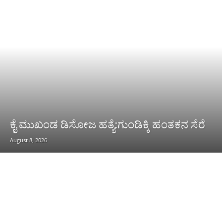
ಕೈ ಮುಖಂಡ ಡಿಸೋಜ ಹತ್ಯೆ:ಗುಂಡಿಕ್ಕಿ ಹಂತಕನ ಸೆರೆ
August 8, 2026